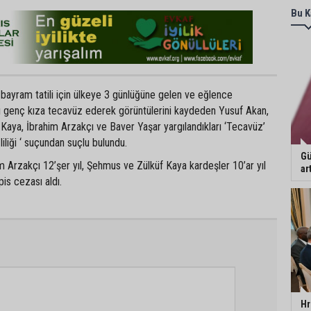
Bu K
 bayram tatili için ülkeye 3 günlüğüne gelen ve eğlence
rı genç kıza tecavüz ederek görüntülerini kaydeden Yusuf Akan,
Kaya, İbrahim Arzakçı ve Baver Yaşar yargılandıkları ‘Tecavüz’
iliği ‘ suçundan suçlu bulundu.
Gü
 Arzakçı 12’şer yıl, Şehmus ve Zülküf Kaya kardeşler 10’ar yıl
ar
is cezası aldı.
Hr