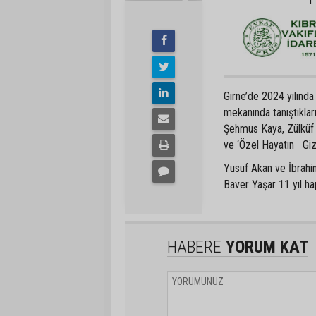
Girne’de 2024 yılında
mekanında tanıştıkla
Şehmus Kaya, Zülküf 
ve ‘Özel Hayatın Gizl
Yusuf Akan ve İbrahim
Baver Yaşar 11 yıl hap
HABERE
YORUM KAT