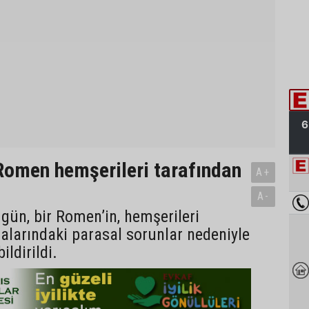
 Romen hemşerileri tarafından
A+
A-
 gün, bir Romen’in, hemşerileri
ralarındaki parasal sorunlar nedeniyle
ildirildi.