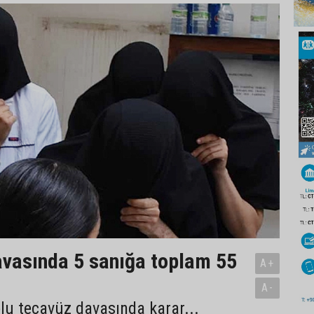
vasında 5 sanığa toplam 55
A+
A-
plu tecavüz davasında karar...