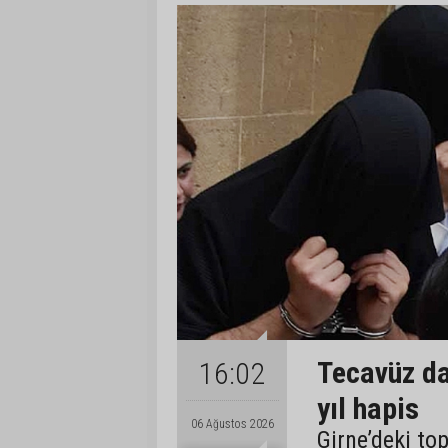
Tecavüz da
16:02
yıl hapis
06 Ağustos 2026
Girne’deki to