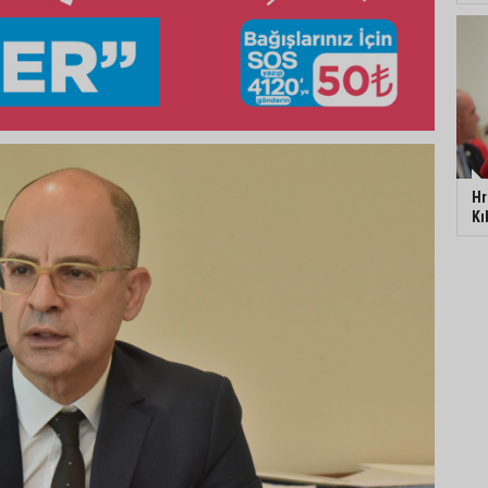
Hr
Kı