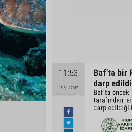
Baf’ta bir
11:53
darp edildi
18 Eylül 2017
Baf’ta önceki
tarafından, a
darp edildiği b