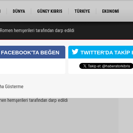
M
DÜNYA
GÜNEY KIBRIS
TÜRKİYE
EKONOMİ
ELER
RÖPORTAJ
EĞİTİM
SPOR
 Romen hemşerileri tarafından darp edildi
 Kongresi için kayıtlar sürüyor
FACEBOOK'TA BEĞEN
TWITTER'DA TAKİP 
aha Gösterme