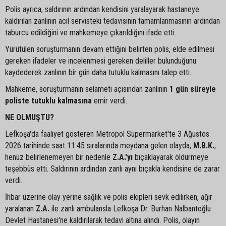
Polis ayrıca, saldırının ardından kendisini yaralayarak hastaneye
kaldırılan zanlının acil servisteki tedavisinin tamamlanmasının ardından
taburcu edildiğini ve mahkemeye çıkarıldığını ifade etti.
Yürütülen soruşturmanın devam ettiğini belirten polis, elde edilmesi
gereken ifadeler ve incelenmesi gereken deliller bulunduğunu
kaydederek zanlının bir gün daha tutuklu kalmasını talep etti.
Mahkeme, soruşturmanın selameti açısından zanlının
1 gün süreyle
poliste tutuklu kalmasına
emir verdi.
NE OLMUŞTU?
Lefkoşa'da faaliyet gösteren Metropol Süpermarket'te 3 Ağustos
2026 tarihinde saat 11.45 sıralarında meydana gelen olayda,
M.B.K.
,
henüz belirlenemeyen bir nedenle
Z.A.'yı
bıçaklayarak öldürmeye
teşebbüs etti. Saldırının ardından zanlı aynı bıçakla kendisine de zarar
verdi.
İhbar üzerine olay yerine sağlık ve polis ekipleri sevk edilirken, ağır
yaralanan
Z.A.
ile zanlı ambulansla Lefkoşa Dr. Burhan Nalbantoğlu
Devlet Hastanesi'ne kaldırılarak tedavi altına alındı. Polis, olayın