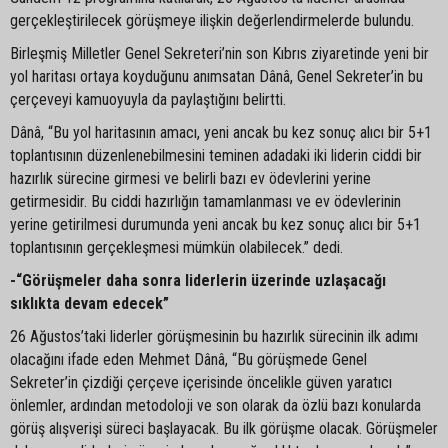
gerçekleştirilecek görüşmeye ilişkin değerlendirmelerde bulundu.
Birleşmiş Milletler Genel Sekreteri’nin son Kıbrıs ziyaretinde yeni bir
yol haritası ortaya koyduğunu anımsatan Dânâ, Genel Sekreter’in bu
çerçeveyi kamuoyuyla da paylaştığını belirtti.
Dânâ, “Bu yol haritasının amacı, yeni ancak bu kez sonuç alıcı bir 5+1
toplantısının düzenlenebilmesini teminen adadaki iki liderin ciddi bir
hazırlık sürecine girmesi ve belirli bazı ev ödevlerini yerine
getirmesidir. Bu ciddi hazırlığın tamamlanması ve ev ödevlerinin
yerine getirilmesi durumunda yeni ancak bu kez sonuç alıcı bir 5+1
toplantısının gerçekleşmesi mümkün olabilecek.” dedi.
-“Görüşmeler daha sonra liderlerin üzerinde uzlaşacağı
sıklıkta devam edecek”
26 Ağustos’taki liderler görüşmesinin bu hazırlık sürecinin ilk adımı
olacağını ifade eden Mehmet Dânâ, “Bu görüşmede Genel
Sekreter’in çizdiği çerçeve içerisinde öncelikle güven yaratıcı
önlemler, ardından metodoloji ve son olarak da özlü bazı konularda
görüş alışverişi süreci başlayacak. Bu ilk görüşme olacak. Görüşmeler