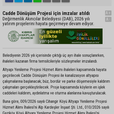
Cadde Dönüşüm Projesi için imzalar atıldı
A+
Değirmenlik Akıncılar Belediyesi (DAB), 2026 yılı
A-
yatırım projelerini hayata geçirmeye devam ediyor.
Belediyenin 2026 yılı içerisinde çıktığı üç ayrı ihale sonuçlanırken,
ihaleleri kazanan firma temsilcileriyle sözleşmeler imzalandı.
Altyapı Yenileme Projesi Hizmet Alımı ihaleleri kapsamında hayata
geçirilecek Cadde Dönüşüm Projesi ile kanalizasyon altyapısı
çalışmalarına başlanacak; büz, bordür ve parke döşemesiyle kaldırım
çalışmaları gerçekleştirilecek. Proje kapsamında köylerin en işlek
caddeleri kaldırım, aydınlatma ve oturma alanlarına kavuşturulacak.
Buna göre, 009/2026 sayılı Cihangir Köyü Altyapı Yenileme Projesi
Hizmet Alımı İhalesi’ni Alp Kardeşler İnşaat Şti. Ltd., 010/2026 sayılı
Gaziköy Köyü Altyapı Yenileme Projesi Hizmet Alımı İhalesi’ni