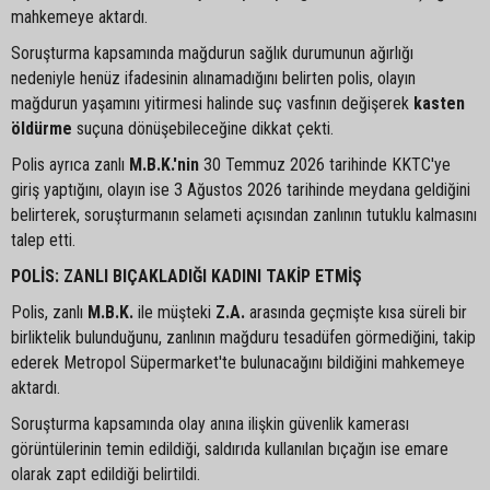
mahkemeye aktardı.
Soruşturma kapsamında mağdurun sağlık durumunun ağırlığı
nedeniyle henüz ifadesinin alınamadığını belirten polis, olayın
mağdurun yaşamını yitirmesi halinde suç vasfının değişerek
kasten
öldürme
suçuna dönüşebileceğine dikkat çekti.
Polis ayrıca zanlı
M.B.K.'nin
30 Temmuz 2026 tarihinde KKTC'ye
giriş yaptığını, olayın ise 3 Ağustos 2026 tarihinde meydana geldiğini
belirterek, soruşturmanın selameti açısından zanlının tutuklu kalmasını
talep etti.
POLİS: ZANLI BIÇAKLADIĞI KADINI TAKİP ETMİŞ
Polis, zanlı
M.B.K.
ile müşteki
Z.A.
arasında geçmişte kısa süreli bir
birliktelik bulunduğunu, zanlının mağduru tesadüfen görmediğini, takip
ederek Metropol Süpermarket'te bulunacağını bildiğini mahkemeye
aktardı.
Soruşturma kapsamında olay anına ilişkin güvenlik kamerası
görüntülerinin temin edildiği, saldırıda kullanılan bıçağın ise emare
olarak zapt edildiği belirtildi.