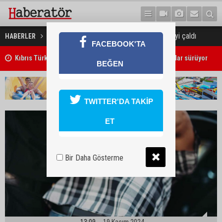
Bahşiş kutusundaki 60 bin TL’yi çaldı
HABERLER
GÜNDEM
FACEBOOK'TA
Kıbrıs Türk Üniversite Öğrencileri Kongresi için kayıtlar sürüyor
BEĞEN
TWITTER'DA TAKİP
ET
Bir Daha Gösterme
13:09
19 Kasım 2024