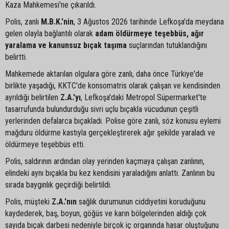
Kaza Mahkemesi'ne çıkarıldı.
Polis, zanlı
M.B.K.'nin
, 3 Ağustos 2026 tarihinde Lefkoşa'da meydana
gelen olayla bağlantılı olarak
adam öldürmeye teşebbüs, ağır
yaralama ve kanunsuz bıçak taşıma
suçlarından tutuklandığını
belirtti.
Mahkemede aktarılan olgulara göre zanlı, daha önce Türkiye'de
birlikte yaşadığı, KKTC'de konsomatris olarak çalışan ve kendisinden
ayrıldığı belirtilen
Z.A.'yı
, Lefkoşa'daki Metropol Süpermarket'te
tasarrufunda bulundurduğu sivri uçlu bıçakla vücudunun çeşitli
yerlerinden defalarca bıçakladı. Polise göre zanlı, söz konusu eylemi
mağduru öldürme kastıyla gerçekleştirerek ağır şekilde yaraladı ve
öldürmeye teşebbüs etti.
Polis, saldırının ardından olay yerinden kaçmaya çalışan zanlının,
elindeki aynı bıçakla bu kez kendisini yaraladığını anlattı. Zanlının bu
sırada baygınlık geçirdiği belirtildi.
Polis, müşteki
Z.A.'nın
sağlık durumunun ciddiyetini koruduğunu
kaydederek, baş, boyun, göğüs ve karın bölgelerinden aldığı çok
sayıda bıçak darbesi nedeniyle birçok iç organında hasar oluştuğunu