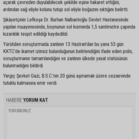
açarak çevreden duyulabilecek şekilde eşine hakaret ettiğini,
ardından sağ eliyle kolunu tutup sol eliyle boğazını sıktığını belirtti.
Şikâyetçinin Lefkoşa Dr. Burhan Nalbantoğlu Devlet Hastanesinde
yapılan muayenesinde, boynunun sol kısmında 1,5 santimetre çapında
kızarıklık tespit edildiği kaydedildi.
Yürütülen soruşturmada zanlının 13 Haziran’dan bu yana 53 gün
KKTC’de ikamet izinsiz bulunduğunun belirlendiğini ifade eden polis,
soruşturmanın tamamlandığını ve zanlının ülkede yasal statüsünün
bulunmadığını bildirdi.
Yargıç Şevket Gazi, B.S.C.’nin 20 günü aşmamak üzere cezaevinde
tutuklu kalmasına emir verdi.
HABERE
YORUM KAT