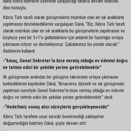
daha sonra liderlerin üzerinde uzlaşacağı sıklıkta devam edecek.”
diye konuştu.
Kıbrıs Türk tarafı olarak görüşmelerin mümkün olan en sık aralıklarla
yapılmasını desteklediklerini vurgulayan Dânâ, “Biz, Kıbrıs Türk tarafı
olarak mümkün olan en sık aralıklarla bu görüşmelerin yapılmasını ve
böylece yeni bir 5+1’e gidilebilmesi için anlamlı bir hazırlığın ortaya
çıkmasını istiyor ve destekliyoruz. Çabalarımız bu yönde olacak.”
ifadelerini kullandı.
-“Amaç, Genel Sekreter’in bize vermiş olduğu ev ödevini doğru
ve tatmin edici bir şekilde yerine getirebilmektir”
İlk görüşmenin ardından bir görüşme takviminin ortaya çıkmasını
beklediklerini kaydeden Dânâ, “Amacımız düzenli ve sık görüşmeler
yapılması suretiyle Genel Sekreter’in bize vermiş olduğu ev ödevini
doğru ve tatmin edici bir şekilde yerine getirebilmektir.” dedi.
-“Hedefimiz sonuç alıcı süreçlerin gerçekleşmesidir”
Kıbrıs Türk tarafının uzun süredir benimsediği yaklaşımın
değişmediğini belirten Dânâ, şöyle devam etti: