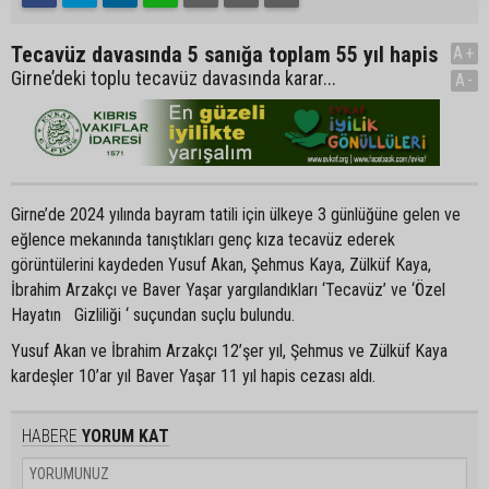
Tecavüz davasında 5 sanığa toplam 55 yıl hapis
A+
Girne’deki toplu tecavüz davasında karar...
A-
Girne’de 2024 yılında bayram tatili için ülkeye 3 günlüğüne gelen ve
eğlence mekanında tanıştıkları genç kıza tecavüz ederek
görüntülerini kaydeden Yusuf Akan, Şehmus Kaya, Zülküf Kaya,
İbrahim Arzakçı ve Baver Yaşar yargılandıkları ‘Tecavüz’ ve ‘Özel
Hayatın Gizliliği ‘ suçundan suçlu bulundu.
Yusuf Akan ve İbrahim Arzakçı 12’şer yıl, Şehmus ve Zülküf Kaya
kardeşler 10’ar yıl Baver Yaşar 11 yıl hapis cezası aldı.
HABERE
YORUM KAT