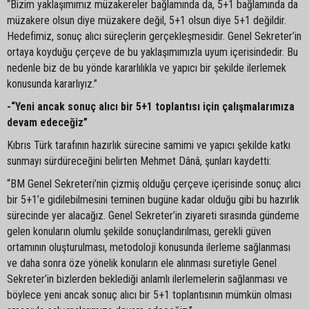
“Bizim yaklaşımımız müzakereler bağlamında da, 5+1 bağlamında da
müzakere olsun diye müzakere değil, 5+1 olsun diye 5+1 değildir.
Hedefimiz, sonuç alıcı süreçlerin gerçekleşmesidir. Genel Sekreter’in
ortaya koyduğu çerçeve de bu yaklaşımımızla uyum içerisindedir. Bu
nedenle biz de bu yönde kararlılıkla ve yapıcı bir şekilde ilerlemek
konusunda kararlıyız.”
-“Yeni ancak sonuç alıcı bir 5+1 toplantısı için çalışmalarımıza
devam edeceğiz”
Kıbrıs Türk tarafının hazırlık sürecine samimi ve yapıcı şekilde katkı
sunmayı sürdüreceğini belirten Mehmet Dânâ, şunları kaydetti:
“BM Genel Sekreteri’nin çizmiş olduğu çerçeve içerisinde sonuç alıcı
bir 5+1’e gidilebilmesini teminen bugüne kadar olduğu gibi bu hazırlık
sürecinde yer alacağız. Genel Sekreter’in ziyareti sırasında gündeme
gelen konuların olumlu şekilde sonuçlandırılması, gerekli güven
ortamının oluşturulması, metodoloji konusunda ilerleme sağlanması
ve daha sonra öze yönelik konuların ele alınması suretiyle Genel
Sekreter’in bizlerden beklediği anlamlı ilerlemelerin sağlanması ve
böylece yeni ancak sonuç alıcı bir 5+1 toplantısının mümkün olması