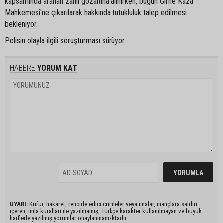
kapsamında aranan zanlı gözaltına alınırken, bugün Girne Kaza
Mahkemesi'ne çıkarılarak hakkında tutukluluk talep edilmesi
bekleniyor.
Polisin olayla ilgili soruşturması sürüyor.
HABERE
YORUM KAT
UYARI:
Küfür, hakaret, rencide edici cümleler veya imalar, inançlara saldırı
içeren, imla kuralları ile yazılmamış, Türkçe karakter kullanılmayan ve büyük
harflerle yazılmış yorumlar onaylanmamaktadır.