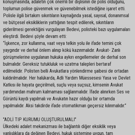
konuşmasında, adaletin çok önemli bir dişlisinin de polis olduğunu,
toplumun polise güvenmek ve güvenebilmek istediğine işaret etti.
Polisle ilgili birtakım sıkıntıların kaynağında yasal, sayısal, donanımsal
ve bütçesel eksikliklerin yattığının tespit edilerek, sıkıntıların
giderilmesi gerektiğini vurgulayan Bedevi, polisteki bazı uygulamaları
eleştirdi. Bedevi şöyle devam etti:
“İşkence, zor kullanma, vaat veya telkin yolu ile ifade temini çok
yaygındır ve derhal önlem alınıp kökü kazınmalıdır. Avukat- Zanlı
görüşmelerine uygulanan hukuka aykırı engellemeler de derhal son
bulmalıdır. Gereksiz tutukluluk ve uzatma talepleri bertaraf
edilmelidir. Polisten belli Avukatlara yönlendirme şaibesi de ortadan
kaldırılmalıdır. Her halükarda, Adli Yardım Müessesesi Yasa ve Devlet
Katkısı ile hayata geçirilmeli, suçlu veya suçsuz, kimsenin Avukat
yardımından mahrum kalmaması sağlanmalıdır. İfade alınırken Ses ve
Görüntü kaydı yapılmalı ve Avukatın hazır olduğu bir ortamda
yapılmalıdır. Aksi takdirde ifade otomatikman geçersiz kılınmalıdır.”
"ADLİ TIP KURUMU OLUŞTURULMALI"
Ülkedeki adalet mekanizması ile bağlantılı diğer eksiklik veya
yanlışlıklara da değinen Bedevi, hukuk sistemine uygun, tam