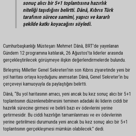
sonuç alıcı bir 5+1 toplantısına hazırlık
niteliği taşıdığını belirtti. Dânâ, Kıbrıs Türk
tarafının sürece samimi, yapıcı ve kararlı
şekilde katkı koyacağını söyledi.
Cumhurbaşkanlığı Müsteşarı Mehmet Dânâ, BRT’de yayınlanan
Gündem 12 programına katılarak, 26 Ağustos’ta liderler arasında
gerçekleştirilecek görüşmeye ilişkin değerlendirmelerde bulundu.
Birleşmiş Milletler Genel Sekreteri’nin son Kıbrıs ziyaretinde yeni bir
yol haritası ortaya koyduğunu anımsatan Dânâ, Genel Sekreter’in bu
çerçeveyi kamuoyuyla da paylaştığını belirtti.
Dânâ, “Bu yol haritasının amacı, yeni ancak bu kez sonuç alıcı bir 5+1
toplantısının düzenlenebilmesini teminen adadaki iki liderin ciddi bir
hazırlık sürecine girmesi ve belirli bazı ev ödevlerini yerine
getirmesidir. Bu ciddi hazırlığın tamamlanması ve ev ödevlerinin
yerine getirilmesi durumunda yeni ancak bu kez sonuç alıcı bir 5+1
toplantısının gerçekleşmesi mümkün olabilecek.” dedi.