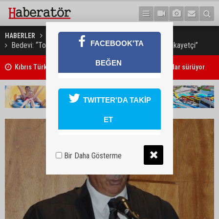
HABERLER
GÜNDEM
FACEBOOK'TA
Bedevi: “Toplumun geneli ülkedeki adaletsizliğinden şikayetçi”
BEĞEN
Kıbrıs Türk Üniversite Öğrencileri Kongresi için kayıtlar sürüyor
TWITTER'DA TAKİP
ET
Bir Daha Gösterme