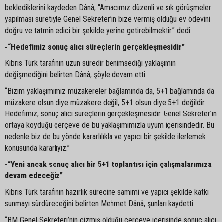
beklediklerini kaydeden Dânâ, “Amacımız düzenli ve sık görüşmeler
yapılması suretiyle Genel Sekreter’in bize vermiş olduğu ev ödevini
doğru ve tatmin edici bir şekilde yerine getirebilmektir.” dedi.
-“Hedefimiz sonuç alıcı süreçlerin gerçekleşmesidir”
Kıbrıs Türk tarafının uzun süredir benimsediği yaklaşımın
değişmediğini belirten Dânâ, şöyle devam etti:
“Bizim yaklaşımımız müzakereler bağlamında da, 5+1 bağlamında da
müzakere olsun diye müzakere değil, 5+1 olsun diye 5+1 değildir.
Hedefimiz, sonuç alıcı süreçlerin gerçekleşmesidir. Genel Sekreter’in
ortaya koyduğu çerçeve de bu yaklaşımımızla uyum içerisindedir. Bu
nedenle biz de bu yönde kararlılıkla ve yapıcı bir şekilde ilerlemek
konusunda kararlıyız.”
-“Yeni ancak sonuç alıcı bir 5+1 toplantısı için çalışmalarımıza
devam edeceğiz”
Kıbrıs Türk tarafının hazırlık sürecine samimi ve yapıcı şekilde katkı
sunmayı sürdüreceğini belirten Mehmet Dânâ, şunları kaydetti:
“BM Genel Sekreteri’nin çizmiş olduğu çerçeve içerisinde sonuç alıcı