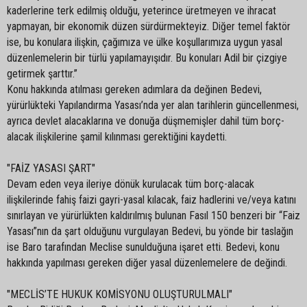
kaderlerine terk edilmiş olduğu, yeterince üretmeyen ve ihracat
yapmayan, bir ekonomik düzen sürdürmekteyiz. Diğer temel faktör
ise, bu konulara ilişkin, çağımıza ve ülke koşullarımıza uygun yasal
düzenlemelerin bir türlü yapılamayışıdır. Bu konuları Adil bir çizgiye
getirmek şarttır.”
Konu hakkında atılması gereken adımlara da değinen Bedevi,
yürürlükteki Yapılandırma Yasası’nda yer alan tarihlerin güncellenmesi,
ayrıca devlet alacaklarına ve donuğa düşmemişler dahil tüm borç-
alacak ilişkilerine şamil kılınması gerektiğini kaydetti.
"FAİZ YASASI ŞART"
Devam eden veya ileriye dönük kurulacak tüm borç-alacak
ilişkilerinde fahiş faizi gayri-yasal kılacak, faiz hadlerini ve/veya katını
sınırlayan ve yürürlükten kaldırılmış bulunan Fasıl 150 benzeri bir “Faiz
Yasası”nın da şart olduğunu vurgulayan Bedevi, bu yönde bir taslağın
ise Baro tarafından Meclise sunulduğuna işaret etti. Bedevi, konu
hakkında yapılması gereken diğer yasal düzenlemelere de değindi.
"MECLİS’TE HUKUK KOMİSYONU OLUŞTURULMALI"