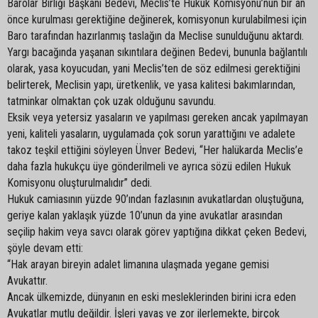
Barolar Birliği Başkanı Bedevi, Meclis’te Hukuk Komisyonu’nun bir an
önce kurulması gerektiğine değinerek, komisyonun kurulabilmesi için
Baro tarafından hazırlanmış taslağın da Meclise sunulduğunu aktardı.
Yargı bacağında yaşanan sıkıntılara değinen Bedevi, bununla bağlantılı
olarak, yasa koyucudan, yani Meclis’ten de söz edilmesi gerektiğini
belirterek, Meclisin yapı, üretkenlik, ve yasa kalitesi bakımlarından,
tatminkar olmaktan çok uzak olduğunu savundu.
Eksik veya yetersiz yasaların ve yapılması gereken ancak yapılmayan
yeni, kaliteli yasaların, uygulamada çok sorun yarattığını ve adalete
takoz teşkil ettiğini söyleyen Ünver Bedevi, “Her halükarda Meclis’e
daha fazla hukukçu üye gönderilmeli ve ayrıca sözü edilen Hukuk
Komisyonu oluşturulmalıdır” dedi.
Hukuk camiasının yüzde 90’ından fazlasının avukatlardan oluştuğuna,
geriye kalan yaklaşık yüzde 10’unun da yine avukatlar arasından
seçilip hakim veya savcı olarak görev yaptığına dikkat çeken Bedevi,
şöyle devam etti:
“Hak arayan bireyin adalet limanına ulaşmada yegane gemisi
Avukattır.
Ancak ülkemizde, dünyanın en eski mesleklerinden birini icra eden
Avukatlar mutlu değildir. İşleri yavaş ve zor ilerlemekte, birçok