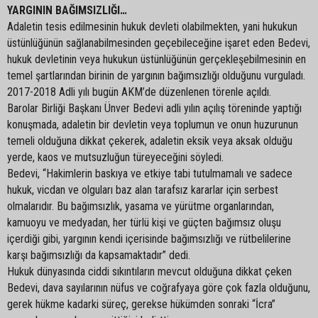
YARGININ BAĞIMSIZLIĞI…
Adaletin tesis edilmesinin hukuk devleti olabilmekten, yani hukukun
üstünlüğünün sağlanabilmesinden geçebileceğine işaret eden Bedevi,
hukuk devletinin veya hukukun üstünlüğünün gerçekleşebilmesinin en
temel şartlarından birinin de yargının bağımsızlığı olduğunu vurguladı.
2017-2018 Adli yılı bugün AKM’de düzenlenen törenle açıldı.
Barolar Birliği Başkanı Ünver Bedevi adli yılın açılış töreninde yaptığı
konuşmada, adaletin bir devletin veya toplumun ve onun huzurunun
temeli olduğuna dikkat çekerek, adaletin eksik veya aksak olduğu
yerde, kaos ve mutsuzluğun türeyeceğini söyledi.
Bedevi, “Hakimlerin baskıya ve etkiye tabi tutulmamalı ve sadece
hukuk, vicdan ve olguları baz alan tarafsız kararlar için serbest
olmalarıdır. Bu bağımsızlık, yasama ve yürütme organlarından,
kamuoyu ve medyadan, her türlü kişi ve güçten bağımsız oluşu
içerdiği gibi, yargının kendi içerisinde bağımsızlığı ve rütbelilerine
karşı bağımsızlığı da kapsamaktadır” dedi.
Hukuk dünyasında ciddi sıkıntıların mevcut olduğuna dikkat çeken
Bedevi, dava sayılarının nüfus ve coğrafyaya göre çok fazla olduğunu,
gerek hükme kadarki süreç, gerekse hükümden sonraki “İcra”