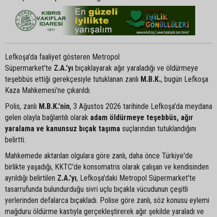
Lefkoşa'da faaliyet gösteren Metropol
Süpermarket'te
Z.A.'yı
bıçaklayarak ağır yaraladığı ve öldürmeye
teşebbüs ettiği gerekçesiyle tutuklanan zanlı
M.B.K.
, bugün Lefkoşa
Kaza Mahkemesi'ne çıkarıldı.
Polis, zanlı
M.B.K.'nin
, 3 Ağustos 2026 tarihinde Lefkoşa'da meydana
gelen olayla bağlantılı olarak
adam öldürmeye teşebbüs, ağır
yaralama ve kanunsuz bıçak taşıma
suçlarından tutuklandığını
belirtti.
Mahkemede aktarılan olgulara göre zanlı, daha önce Türkiye'de
birlikte yaşadığı, KKTC'de konsomatris olarak çalışan ve kendisinden
ayrıldığı belirtilen
Z.A.'yı
, Lefkoşa'daki Metropol Süpermarket'te
tasarrufunda bulundurduğu sivri uçlu bıçakla vücudunun çeşitli
yerlerinden defalarca bıçakladı. Polise göre zanlı, söz konusu eylemi
mağduru öldürme kastıyla gerçekleştirerek ağır şekilde yaraladı ve