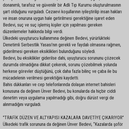
donanımlı, tarafsız ve güvenilir bir Adli Tıp Kurumu oluşturulmasının
şart olduğunu vurguladı. Cezaevi koşullarının iyileştirilip insan hakları
ve insan onuruna uygun hale getirilmesi gerektiğine işaret eden
Bedevi, suç ve suç işlemiş kişiler için yapılması gereken
düzenlemeler hakkında bilgi verdi.
Ülkedeki uyuşturucu kullanımına değinen Bedevi, yürürlükteki
Denetimli Serbestlik Yasası’nın gerekli ve faydalı olmasına rağmen,
giderilmesi gereken eksiklikleri bulunduğunu söyledi.
Bedevi, bu eksiklikler giderilse dahi, uyuşturucu sorununu çözecek
durumda olmadığına dikkat çekerek, sorunu çözebilmek yolunda
herkese görevler düştüğünü, çok daha fazla bilinç ve çaba ile bu
mücadelenin verilmesi gerektiğini kaydetti.
Bahis dükkanları ve cep telefonlarında dolaşan internet bahisleri
konusuna da değinen Ünver Bedevi, bu konularda da hiçbir ciddi
denetim veya uygulama yapılmadığı gibi, doğru dürüst vergi de
alınmadığını vurguladı.
"TRAFİK DÜZEN VE ALTYAPISI KAZALARA DAVETİYE ÇIKARIYOR"
Ülkedeki trafik sorununa da değinen Ünver Bedevi, “Kazalarda şoför