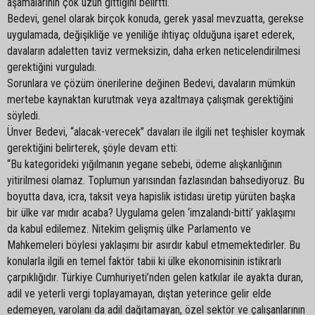
aşamalarının çok uzun gittiğini belirtti.
Bedevi, genel olarak birçok konuda, gerek yasal mevzuatta, gerekse
uygulamada, değişikliğe ve yeniliğe ihtiyaç olduğuna işaret ederek,
davaların adaletten taviz vermeksizin, daha erken neticelendirilmesi
gerektiğini vurguladı.
Sorunlara ve çözüm önerilerine değinen Bedevi, davaların mümkün
mertebe kaynaktan kurutmak veya azaltmaya çalışmak gerektiğini
söyledi.
Ünver Bedevi, “alacak-verecek” davaları ile ilgili net teşhisler koymak
gerektiğini belirterek, şöyle devam etti:
“Bu kategorideki yığılmanın yegane sebebi, ödeme alışkanlığının
yitirilmesi olamaz. Toplumun yarısından fazlasından bahsediyoruz. Bu
boyutta dava, icra, taksit veya hapislik istidası üretip yürüten başka
bir ülke var mıdır acaba? Uygulama gelen ‘imzalandı-bitti’ yaklaşımı
da kabul edilemez. Nitekim gelişmiş ülke Parlamento ve
Mahkemeleri böylesi yaklaşımı bir asırdır kabul etmemektedirler. Bu
konularla ilgili en temel faktör tabii ki ülke ekonomisinin istikrarlı
çarpıklığıdır. Türkiye Cumhuriyeti’nden gelen katkılar ile ayakta duran,
adil ve yeterli vergi toplayamayan, dıştan yeterince gelir elde
edemeyen, varolanı da adil dağıtamayan, özel sektör ve çalışanlarının