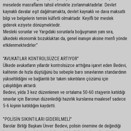
meselede masraflarını tahsil etmekte zorlanmaktadırlar. Devlet
kaynaklı davalar eşit dağılmamakta, devlet kaynaklı ve dava maksatlı
bilgi ve belgelerin temini külfetli olmaktadır. Keyifli bir meslek
giderek eziyete dönüşmektedir.
Mesleki sorunlar ve Yargıdaki sorunlarla boğuşmanın yanı sıra,
ülkedeki ekonomik bozukluktan da, genel inanışın aksine menfi yönde
etkilenmektedirler.”
"AVUKATLAR KONTROLSÜZCE ARTIYOR"
Ülkede avukatların yıllardır kontrolsüzce arttığına işaret eden Bedevi,
kalitenin de hızla düştüğünü bu sebeple baro sınavlarının standardının
yükseltildiğini ve bağlantılı bir takım sıkıntıların çözümü için
çalışıldığını aktardı.
Bedevi, yılda 3 kez düzenlenen ve ortalama 50-60 stajyerin katıldığı
sınavlar için Baronun düzenlediği hazırlık kurslarına maalesef sadece
5-6 kişinin katıldığını kaydetti.
"POLİSİN SIKINTILARI GİDERİLMELİ"
Barolar Birliği Başkanı Ünver Bedevi, polisin önemine de değindiği