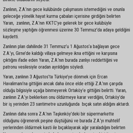
Zanlının, Z.A.’nın gece kulübünde çalışmasını istemediğini ve onunla
geleceğe yönelik hayat kurma çabaları içerisine girdiğini belirten
Yaran, zanlının, Z.A.’nın KKTC’ye gelerek bir gece kulübüyle
sözleşme yaptığını öğrenmesi üzerine 30 Temmuz’da adaya geldiğini
kaydetti.
Zanlının plan dahilinde 31 Temmuz’u 1 Ağustos’a bağlayan gece
Z.A.’yı, Girne’de kaldığı villaya gelmeye ikna ettiğini ve karşısına
çıktığını ifade eden Yaran, Z.A.’nın burada zanlıyı reddettiğini ve
patronu vesilesiyle oradan ayrıldığını söyledi.
Yaran, zanlının 3 Ağustos’ta Türkiye’ye dönmek için Ercan
Havalimanı’na gittiğini ancak daha önce elde ettiği Z.A.’nın çarşıda
olduğu bilgisiyle uçağa binmeyerek Ortaköy’e gittiğini belirtti. Yaran,
zanlının Z.A.’yı beklerken onu öldürmeye karar verdiğini, Ortaköy’de
bir iş yerinden 23 santimetre uzunluğunda bıçak satın aldığını aktardı.
Zanlının daha sonra Z.A.’nın Taşkınköy’deki bir süpermarkette
olduğunu öğrenerek peşine düştüğünü ve burada Z.A.’yı muhtelif
yerlerinden öldürmek kasti ile bıçaklayarak ağır yaraladığını belirten