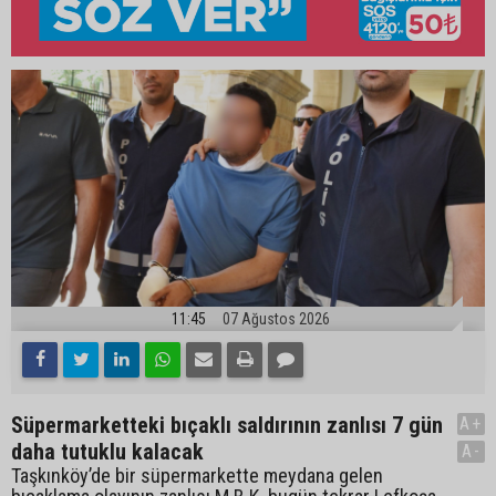
11:45
07 Ağustos 2026
Süpermarketteki bıçaklı saldırının zanlısı 7 gün
A+
daha tutuklu kalacak
A-
Taşkınköy’de bir süpermarkette meydana gelen