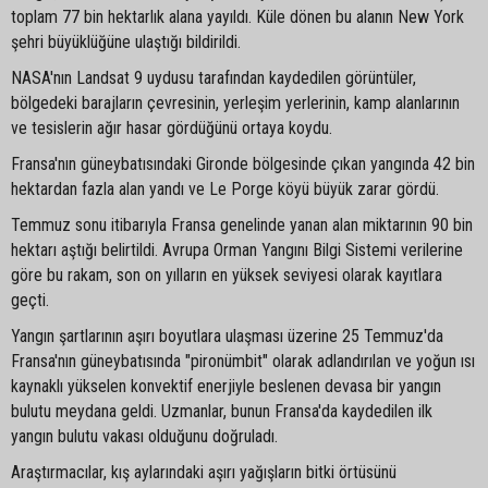
toplam 77 bin hektarlık alana yayıldı. Küle dönen bu alanın New York
şehri büyüklüğüne ulaştığı bildirildi.
NASA'nın Landsat 9 uydusu tarafından kaydedilen görüntüler,
bölgedeki barajların çevresinin, yerleşim yerlerinin, kamp alanlarının
ve tesislerin ağır hasar gördüğünü ortaya koydu.
Fransa'nın güneybatısındaki Gironde bölgesinde çıkan yangında 42 bin
hektardan fazla alan yandı ve Le Porge köyü büyük zarar gördü.
Temmuz sonu itibarıyla Fransa genelinde yanan alan miktarının 90 bin
hektarı aştığı belirtildi. Avrupa Orman Yangını Bilgi Sistemi verilerine
göre bu rakam, son on yılların en yüksek seviyesi olarak kayıtlara
geçti.
Yangın şartlarının aşırı boyutlara ulaşması üzerine 25 Temmuz'da
Fransa'nın güneybatısında "pironümbit" olarak adlandırılan ve yoğun ısı
kaynaklı yükselen konvektif enerjiyle beslenen devasa bir yangın
bulutu meydana geldi. Uzmanlar, bunun Fransa'da kaydedilen ilk
yangın bulutu vakası olduğunu doğruladı.
Araştırmacılar, kış aylarındaki aşırı yağışların bitki örtüsünü