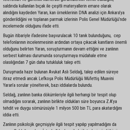
saldırıda kullanılan bıçak ile çeşitli materyallerin emare olarak
alındığını kaydeden Yaran, kan örneklerinin DNA analizi için Ankara’ya
gönderildiğini ve toplanan parmak izlerinin Polis Genel Müdürlüğü’nde
incelemede olduğunu ifade etti.
Bugün itibariyle ifadesine başvurulacak 10 tanık bulunduğunu, cep
telefonlarının incelenmesinin ardından ortaya çıkacak kanıtların önemli
olduğunu belirten Yaran, soruşturmanın devam ettiğini ve zanlının
serbest kalması durumunda soruşturmaya müdahale etme
olasılığından 7 gün daha tutukluluk talep etti.
Duruşmada hazır bulunan Avukat Aslı Seldağ, talep edilen süreye
itiraz etmedi ancak Lefkoşa Polis Müdürlüğü Müfettiş Muavini
Yaran’a sorular yönelterek, bazı iddialarda bulundu.
Seldağ, zanlının banka dökümleriyle ilgili herhangi bir tespit olup
olmadığını sorarak, zanlının birlikte oldukları süre boyunca Z.A’ya
tehdit ve duygu sömürüsüyle 1 milyon 500 bin TL para akatardığını
iddia etti.
Zanlının psikolojik geçmişiyle ilgili tespit yapılıp yapılmadığını da