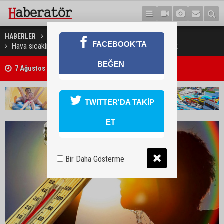
HABERLER
GÜNDEM
FACEBOOK'TA
Hava sıcaklığı 38- 41 derece dolaylarında seyredecek
BEĞEN
7 Ağustos 2026 Döviz Kurları
TWITTER'DA TAKİP
ET
Bir Daha Gösterme