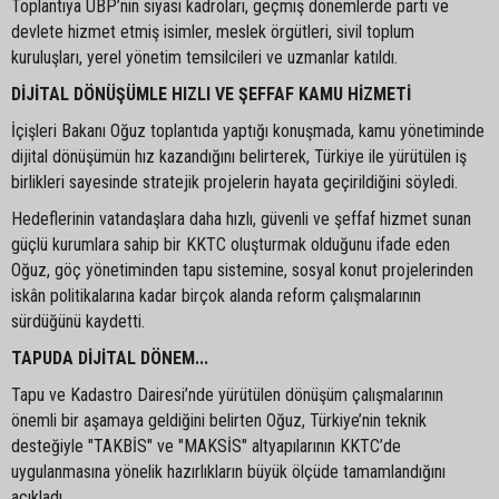
Toplantıya UBP’nin siyasi kadroları, geçmiş dönemlerde parti ve
devlete hizmet etmiş isimler, meslek örgütleri, sivil toplum
kuruluşları, yerel yönetim temsilcileri ve uzmanlar katıldı.
DİJİTAL DÖNÜŞÜMLE HIZLI VE ŞEFFAF KAMU HİZMETİ
İçişleri Bakanı Oğuz toplantıda yaptığı konuşmada, kamu yönetiminde
dijital dönüşümün hız kazandığını belirterek, Türkiye ile yürütülen iş
birlikleri sayesinde stratejik projelerin hayata geçirildiğini söyledi.
Hedeflerinin vatandaşlara daha hızlı, güvenli ve şeffaf hizmet sunan
güçlü kurumlara sahip bir KKTC oluşturmak olduğunu ifade eden
Oğuz, göç yönetiminden tapu sistemine, sosyal konut projelerinden
iskân politikalarına kadar birçok alanda reform çalışmalarının
sürdüğünü kaydetti.
TAPUDA DİJİTAL DÖNEM...
Tapu ve Kadastro Dairesi’nde yürütülen dönüşüm çalışmalarının
önemli bir aşamaya geldiğini belirten Oğuz, Türkiye’nin teknik
desteğiyle "TAKBİS" ve "MAKSİS" altyapılarının KKTC’de
uygulanmasına yönelik hazırlıkların büyük ölçüde tamamlandığını
açıkladı.