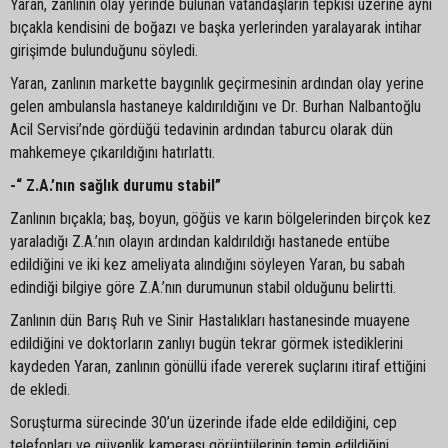
Yaran, zanlının olay yerinde bulunan vatandaşların tepkisi üzerine aynı
bıçakla kendisini de boğazı ve başka yerlerinden yaralayarak intihar
girişimde bulunduğunu söyledi.
Yaran, zanlının markette baygınlık geçirmesinin ardından olay yerine
gelen ambulansla hastaneye kaldırıldığını ve Dr. Burhan Nalbantoğlu
Acil Servisi’nde gördüğü tedavinin ardından taburcu olarak dün
mahkemeye çıkarıldığını hatırlattı.
-“ Z.A.’nın sağlık durumu stabil”
Zanlının bıçakla; baş, boyun, göğüs ve karın bölgelerinden birçok kez
yaraladığı Z.A.’nın olayın ardından kaldırıldığı hastanede entübe
edildiğini ve iki kez ameliyata alındığını söyleyen Yaran, bu sabah
edindiği bilgiye göre Z.A.’nın durumunun stabil olduğunu belirtti.
Zanlının dün Barış Ruh ve Sinir Hastalıkları hastanesinde muayene
edildiğini ve doktorların zanlıyı bugün tekrar görmek istediklerini
kaydeden Yaran, zanlının gönüllü ifade vererek suçlarını itiraf ettiğini
de ekledi.
Soruşturma sürecinde 30’un üzerinde ifade elde edildiğini, cep
telefonları ve güvenlik kamerası görüntülerinin temin edildiğini,