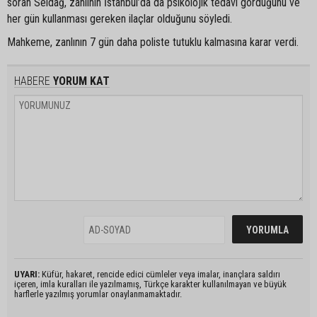
soran Seldağ, zanlının İstanbul’da da psikolojik tedavi gördüğünü ve
her gün kullanması gereken ilaçlar olduğunu söyledi.
Mahkeme, zanlının 7 gün daha poliste tutuklu kalmasına karar verdi.
HABERE
YORUM KAT
UYARI:
Küfür, hakaret, rencide edici cümleler veya imalar, inançlara saldırı
içeren, imla kuralları ile yazılmamış, Türkçe karakter kullanılmayan ve büyük
harflerle yazılmış yorumlar onaylanmamaktadır.