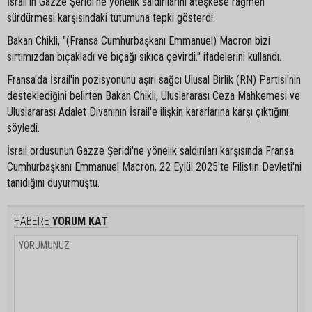
İsrail'in Gazze Şeridi'ne yönelik saldırılarını ateşkese rağmen
sürdürmesi karşısındaki tutumuna tepki gösterdi.
Bakan Chikli, "(Fransa Cumhurbaşkanı Emmanuel) Macron bizi
sırtımızdan bıçakladı ve bıçağı sıkıca çevirdi." ifadelerini kullandı.
Fransa'da İsrail'in pozisyonunu aşırı sağcı Ulusal Birlik (RN) Partisi'nin
desteklediğini belirten Bakan Chikli, Uluslararası Ceza Mahkemesi ve
Uluslararası Adalet Divanının İsrail'e ilişkin kararlarına karşı çıktığını
söyledi.
İsrail ordusunun Gazze Şeridi'ne yönelik saldırıları karşısında Fransa
Cumhurbaşkanı Emmanuel Macron, 22 Eylül 2025'te Filistin Devleti'ni
tanıdığını duyurmuştu.
HABERE
YORUM KAT