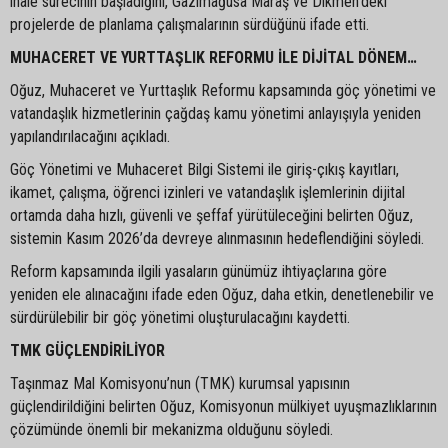
ihale sürecinin başladığını, Gazimağusa Maraş ve Dikmen’deki
projelerde de planlama çalışmalarının sürdüğünü ifade etti.
MUHACERET VE YURTTAŞLIK REFORMU İLE DİJİTAL DÖNEM…
Oğuz, Muhaceret ve Yurttaşlık Reformu kapsamında göç yönetimi ve
vatandaşlık hizmetlerinin çağdaş kamu yönetimi anlayışıyla yeniden
yapılandırılacağını açıkladı.
Göç Yönetimi ve Muhaceret Bilgi Sistemi ile giriş-çıkış kayıtları,
ikamet, çalışma, öğrenci izinleri ve vatandaşlık işlemlerinin dijital
ortamda daha hızlı, güvenli ve şeffaf yürütüleceğini belirten Oğuz,
sistemin Kasım 2026’da devreye alınmasının hedeflendiğini söyledi.
Reform kapsamında ilgili yasaların günümüz ihtiyaçlarına göre
yeniden ele alınacağını ifade eden Oğuz, daha etkin, denetlenebilir ve
sürdürülebilir bir göç yönetimi oluşturulacağını kaydetti.
TMK GÜÇLENDİRİLİYOR
Taşınmaz Mal Komisyonu’nun (TMK) kurumsal yapısının
güçlendirildiğini belirten Oğuz, Komisyonun mülkiyet uyuşmazlıklarının
çözümünde önemli bir mekanizma olduğunu söyledi.