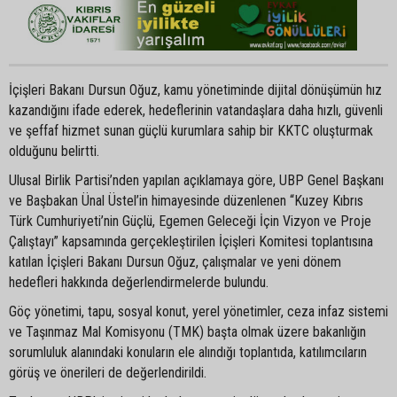
İçişleri Bakanı Dursun Oğuz, kamu yönetiminde dijital dönüşümün hız
kazandığını ifade ederek, hedeflerinin vatandaşlara daha hızlı, güvenli
ve şeffaf hizmet sunan güçlü kurumlara sahip bir KKTC oluşturmak
olduğunu belirtti.
Ulusal Birlik Partisi’nden yapılan açıklamaya göre, UBP Genel Başkanı
ve Başbakan Ünal Üstel’in himayesinde düzenlenen “Kuzey Kıbrıs
Türk Cumhuriyeti’nin Güçlü, Egemen Geleceği İçin Vizyon ve Proje
Çalıştayı” kapsamında gerçekleştirilen İçişleri Komitesi toplantısına
katılan İçişleri Bakanı Dursun Oğuz, çalışmalar ve yeni dönem
hedefleri hakkında değerlendirmelerde bulundu.
Göç yönetimi, tapu, sosyal konut, yerel yönetimler, ceza infaz sistemi
ve Taşınmaz Mal Komisyonu (TMK) başta olmak üzere bakanlığın
sorumluluk alanındaki konuların ele alındığı toplantıda, katılımcıların
görüş ve önerileri de değerlendirildi.