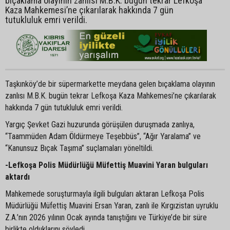
bıçaklama olayının zanlısı M.B.K. bugün tekrar Lefkoşa
Kaza Mahkemesi’ne çıkarılarak hakkında 7 gün
tutukluluk emri verildi.
Taşkınköy’de bir süpermarkette meydana gelen bıçaklama olayının
zanlısı M.B.K. bugün tekrar Lefkoşa Kaza Mahkemesi’ne çıkarılarak
hakkında 7 gün tutukluluk emri verildi.
Yargıç Şevket Gazi huzurunda görüşülen duruşmada zanlıya,
“Taammüden Adam Öldürmeye Teşebbüs”, “Ağır Yaralama” ve
“Kanunsuz Bıçak Taşıma” suçlamaları yöneltildi.
-Lefkoşa Polis Müdürlüğü Müfettiş Muavini Yaran bulguları
aktardı
Mahkemede soruşturmayla ilgili bulguları aktaran Lefkoşa Polis
Müdürlüğü Müfettiş Muavini Ersan Yaran, zanlı ile Kırgızistan uyruklu
Z.A.’nın 2026 yılının Ocak ayında tanıştığını ve Türkiye’de bir süre
birlikte olduklarını söyledi.