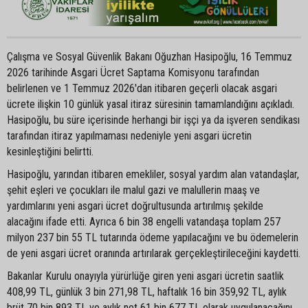
Çalışma ve Sosyal Güvenlik Bakanı Oğuzhan Hasipoğlu, 16 Temmuz
2026 tarihinde Asgari Ücret Saptama Komisyonu tarafından
belirlenen ve 1 Temmuz 2026'dan itibaren geçerli olacak asgari
ücrete ilişkin 10 günlük yasal itiraz süresinin tamamlandığını açıkladı.
Hasipoğlu, bu süre içerisinde herhangi bir işçi ya da işveren sendikası
tarafından itiraz yapılmaması nedeniyle yeni asgari ücretin
kesinleştiğini belirtti.
Hasipoğlu, yarından itibaren emekliler, sosyal yardım alan vatandaşlar,
şehit eşleri ve çocukları ile malul gazi ve malullerin maaş ve
yardımlarını yeni asgari ücret doğrultusunda artırılmış şekilde
alacağını ifade etti. Ayrıca 6 bin 38 engelli vatandaşa toplam 257
milyon 237 bin 55 TL tutarında ödeme yapılacağını ve bu ödemelerin
de yeni asgari ücret oranında artırılarak gerçekleştirileceğini kaydetti.
Bakanlar Kurulu onayıyla yürürlüğe giren yeni asgari ücretin saatlik
408,99 TL, günlük 3 bin 271,98 TL, haftalık 16 bin 359,92 TL, aylık
brüt 70 bin 893 TL ve aylık net 61 bin 677 TL olarak uygulanacağını