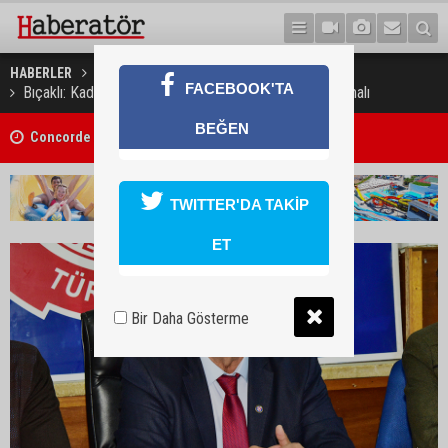
HABERLER
GÜNDEM
FACEBOOK'TA
Bıçaklı: Kadın emeği sömürülüyor, yasal tedbirler alınmalı
BEĞEN
Concorde Aria Hotel kapılarını açtı
TWITTER'DA TAKİP
ET
Bir Daha Gösterme