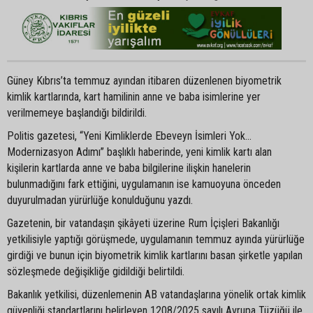
Güney Kıbrıs’ta temmuz ayından itibaren düzenlenen biyometrik
kimlik kartlarında, kart hamilinin anne ve baba isimlerine yer
verilmemeye başlandığı bildirildi.
Politis gazetesi, “Yeni Kimliklerde Ebeveyn İsimleri Yok…
Modernizasyon Adımı” başlıklı haberinde, yeni kimlik kartı alan
kişilerin kartlarda anne ve baba bilgilerine ilişkin hanelerin
bulunmadığını fark ettiğini, uygulamanın ise kamuoyuna önceden
duyurulmadan yürürlüğe konulduğunu yazdı.
Gazetenin, bir vatandaşın şikâyeti üzerine Rum İçişleri Bakanlığı
yetkilisiyle yaptığı görüşmede, uygulamanın temmuz ayında yürürlüğe
girdiği ve bunun için biyometrik kimlik kartlarını basan şirketle yapılan
sözleşmede değişikliğe gidildiği belirtildi.
Bakanlık yetkilisi, düzenlemenin AB vatandaşlarına yönelik ortak kimlik
güvenliği standartlarını belirleyen 1208/2025 sayılı Avrupa Tüzüğü ile