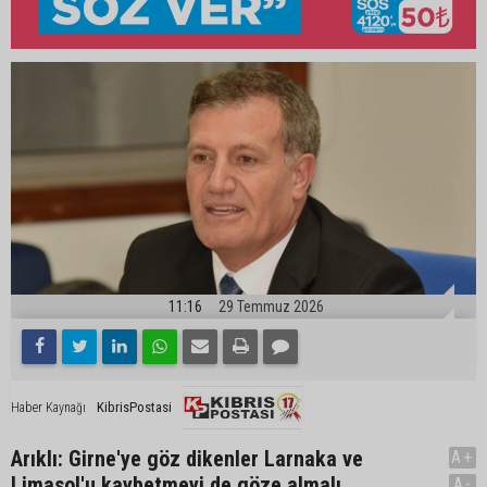
11:16
29 Temmuz 2026
KibrisPostasi
Haber Kaynağı
Arıklı: Girne'ye göz dikenler Larnaka ve
A+
Limasol'u kaybetmeyi de göze almalı
A-