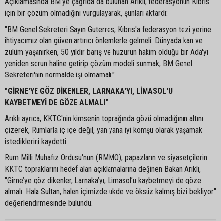
Açıklamasında BM'ye çağrıda da bulunan Arıklı, federasyonun Kıbrıs
için bir çözüm olmadığını vurgulayarak, şunları aktardı:
"BM Genel Sekreteri Sayın Guterres, Kıbrıs'a federasyon tezi yerine
ihtiyacımız olan güven artırıcı önlemlerle gelmeli. Dünyada kan ve
zulüm yaşanırken, 50 yıldır barış ve huzurun hakim olduğu bir Ada'yı
yeniden sorun haline getirip çözüm modeli sunmak, BM Genel
Sekreteri'nin normalde işi olmamalı."
"GİRNE'YE GÖZ DİKENLER, LARNAKA'YI, LİMASOL'U
KAYBETMEYİ DE GÖZE ALMALI"
Arıklı ayrıca, KKTC'nin kimsenin toprağında gözü olmadığının altını
çizerek, Rumlarla iç içe değil, yan yana iyi komşu olarak yaşamak
istediklerini kaydetti.
Rum Milli Muhafız Ordusu'nun (RMMO), papazların ve siyasetçilerin
KKTC topraklarını hedef alan açıklamalarına değinen Bakan Arıklı,
"Girne’ye göz dikenler, Larnaka’yı, Limasol’u kaybetmeyi de göze
almalı. Hala Sultan, halen içimizde ukde ve öksüz kalmış bizi bekliyor"
değerlendirmesinde bulundu.