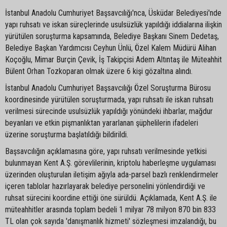
İstanbul Anadolu Cumhuriyet Başsavcılığı'nca, Üsküdar Belediyesi'nde
yapı ruhsatı ve iskan süreçlerinde usulsüzlük yapıldığı iddialarına ilişkin
yürütülen soruşturma kapsamında, Belediye Başkanı Sinem Dedetaş,
Belediye Başkan Yardımcısı Ceyhun Ünlü, Özel Kalem Müdürü Alihan
Koçoğlu, Mimar Burçin Çevik, İş Takipçisi Adem Altıntaş ile Müteahhit
Bülent Orhan Tozkoparan olmak üzere 6 kişi gözaltına alındı.
İstanbul Anadolu Cumhuriyet Başsavcılığı Özel Soruşturma Bürosu
koordinesinde yürütülen soruşturmada, yapı ruhsatı ile iskan ruhsatı
verilmesi sürecinde usulsüzlük yapıldığı yönündeki ihbarlar, mağdur
beyanları ve etkin pişmanlıktan yararlanan şüphelilerin ifadeleri
üzerine soruşturma başlatıldığı bildirildi.
Başsavcılığın açıklamasına göre, yapı ruhsatı verilmesinde yetkisi
bulunmayan Kent A.Ş. görevlilerinin, kriptolu haberleşme uygulaması
üzerinden oluşturulan iletişim ağıyla ada-parsel bazlı renklendirmeler
içeren tablolar hazırlayarak belediye personelini yönlendirdiği ve
ruhsat sürecini koordine ettiği öne sürüldü. Açıklamada, Kent A.Ş. ile
müteahhitler arasında toplam bedeli 1 milyar 78 milyon 870 bin 833
TL olan çok sayıda 'danışmanlık hizmeti' sözleşmesi imzalandığı, bu