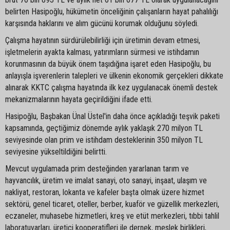
belirten Hasipoğlu, hükümetin önceliğinin çalışanların hayat pahalılığı
karşısında haklarını ve alım gücünü korumak olduğunu söyledi.
Çalışma hayatının sürdürülebilirliği için üretimin devam etmesi,
işletmelerin ayakta kalması, yatırımların sürmesi ve istihdamın
korunmasının da büyük önem taşıdığına işaret eden Hasipoğlu, bu
anlayışla işverenlerin talepleri ve ülkenin ekonomik gerçekleri dikkate
alınarak KKTC çalışma hayatında ilk kez uygulanacak önemli destek
mekanizmalarının hayata geçirildiğini ifade etti.
Hasipoğlu, Başbakan Ünal Üstel'in daha önce açıkladığı teşvik paketi
kapsamında, geçtiğimiz dönemde aylık yaklaşık 270 milyon TL
seviyesinde olan prim ve istihdam desteklerinin 350 milyon TL
seviyesine yükseltildiğini belirtti.
Mevcut uygulamada prim desteğinden yararlanan tarım ve
hayvancılık, üretim ve imalat sanayi, oto sanayi, inşaat, ulaşım ve
nakliyat, restoran, lokanta ve kafeler başta olmak üzere hizmet
sektörü, genel ticaret, oteller, berber, kuaför ve güzellik merkezleri,
eczaneler, muhasebe hizmetleri, kreş ve etüt merkezleri, tıbbi tahlil
laboratuvarları, üretici kooperatifleri ile dernek, meslek birlikleri,