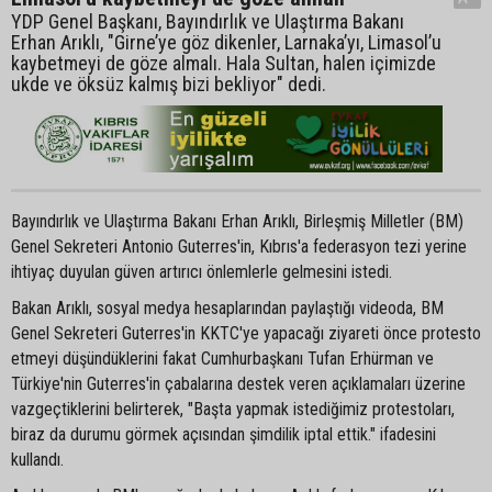
YDP Genel Başkanı, Bayındırlık ve Ulaştırma Bakanı
Erhan Arıklı, "Girne’ye göz dikenler, Larnaka’yı, Limasol’u
kaybetmeyi de göze almalı. Hala Sultan, halen içimizde
ukde ve öksüz kalmış bizi bekliyor" dedi.
Bayındırlık ve Ulaştırma Bakanı Erhan Arıklı, Birleşmiş Milletler (BM)
Genel Sekreteri Antonio Guterres'in, Kıbrıs'a federasyon tezi yerine
ihtiyaç duyulan güven artırıcı önlemlerle gelmesini istedi.
Bakan Arıklı, sosyal medya hesaplarından paylaştığı videoda, BM
Genel Sekreteri Guterres'in KKTC'ye yapacağı ziyareti önce protesto
etmeyi düşündüklerini fakat Cumhurbaşkanı Tufan Erhürman ve
Türkiye'nin Guterres'in çabalarına destek veren açıklamaları üzerine
vazgeçtiklerini belirterek, "Başta yapmak istediğimiz protestoları,
biraz da durumu görmek açısından şimdilik iptal ettik." ifadesini
kullandı.