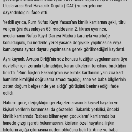
Uluslararası Sivil Havacılık Örgütü (ICAO) yönergelerine
dayandırıldığını ifade etti.
Yetkili ayrıca, Rum Nüfus Kayıt Yasası’nın kimlik kartlarının şekli, türü
ve içeriğini düzenleyen 63. maddesinin 2. fıkrası uyarınca,
uygulamanın Nüfus Kayıt Dairesi Müdürü kararıyla yürürlüğe
konulduğunu, bu nedenle yerel yasada değişiklik yapılmasına veya
kamuoyuna ayrıca duyuru yapılmasına gerek görülmediğini kaydetti.
Aynı kaynak, Avrupa Birliği’nin söz konusu tüzüğün uygulanmasını üye
devletler için zorunlu tutmadığını, kararı ülkelerin tercihine bıraktığını
belirtti. “Rum İçişleri Bakanlığı’nın ise kimlik kartlarının yalnızca kart
hamilinin kimliğini doğrulama amacı taşıdığı, anne ve baba bilgilerinin
zaten doğum belgesinde yer aldığı” görüşünü benimsediği ifade
edildi.
Habere göre, değişikliğin gerekçeleri arasında kişisel hayatın ve
kişisel verilerin korunması da gösterildi. Bakanlık yetkilisi, önceki
kimlik kartlarında “babası bilinmeyen çocukların” kartlarında bu
hanede çizgi işareti bulunmasının, kişilerin özel hayatına ilişkin
bilgilerin açığa çıkmasına neden olduğunu belirtti. Anne ve baba