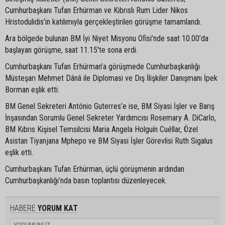
Cumhurbaşkanı Tufan Erhürman ve Kıbrıslı Rum Lider Nikos
Hristodulidis’in katılımıyla gerçekleştirilen görüşme tamamlandı.
Ara bölgede bulunan BM İyi Niyet Misyonu Ofisi’nde saat 10.00’da
başlayan görüşme, saat 11.15'te sona erdi.
Cumhurbaşkanı Tufan Erhürman’a görüşmede Cumhurbaşkanlığı
Müsteşarı Mehmet Dânâ ile Diplomasi ve Dış İlişkiler Danışmanı İpek
Borman eşlik etti.
BM Genel Sekreteri António Guterres’e ise, BM Siyasi İşler ve Barış
İnşasından Sorumlu Genel Sekreter Yardımcısı Rosemary A. DiCarlo,
BM Kıbrıs Kişisel Temsilcisi Maria Angela Holguín Cuéllar, Özel
Asistan Tiyanjana Mphepo ve BM Siyasi İşler Görevlisi Ruth Sigalus
eşlik etti.
Cumhurbaşkanı Tufan Erhürman, üçlü görüşmenin ardından
Cumhurbaşkanlığı’nda basın toplantısı düzenleyecek.
HABERE
YORUM KAT