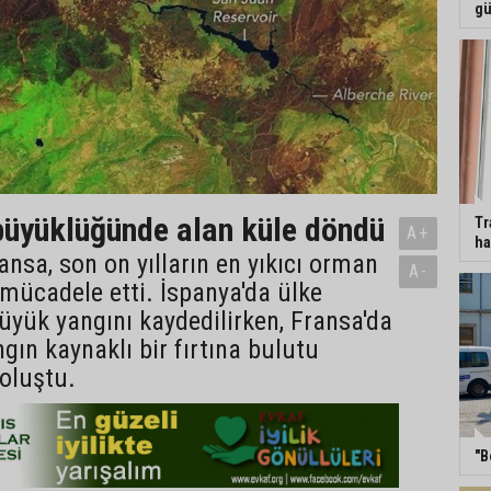
gü
üyüklüğünde alan küle döndü
Tr
A+
ha
ansa, son on yılların en yıkıcı orman
A-
 mücadele etti. İspanya'da ülke
büyük yangını kaydedilirken, Fransa'da
ngın kaynaklı bir fırtına bulutu
oluştu.
"B