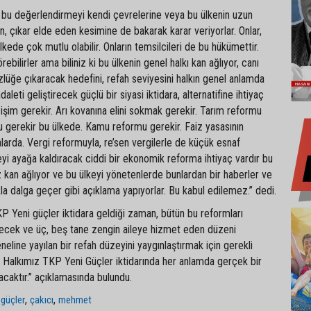
bu değerlendirmeyi kendi çevrelerine veya bu ülkenin uzun
en, çıkar elde eden kesimine de bakarak karar veriyorlar. Onlar,
ülkede çok mutlu olabilir. Onların temsilcileri de bu hükümettir.
rebilirler ama biliniz ki bu ülkenin genel halkı kan ağlıyor, canı
zlüğe çıkaracak hedefini, refah seviyesini halkın genel anlamda
aleti geliştirecek güçlü bir siyasi iktidara, alternatifine ihtiyaç
ğişim gerekir. Arı kovanına elini sokmak gerekir. Tarım reformu
u gerekir bu ülkede. Kamu reformu gerekir. Faiz yasasının
arda. Vergi reformuyla, re’sen vergilerle de küçük esnaf
eyi ayağa kaldıracak ciddi bir ekonomik reforma ihtiyaç vardır bu
kan ağlıyor ve bu ülkeyi yönetenlerde bunlardan bir haberler ve
la dalga geçer gibi açıklama yapıyorlar. Bu kabul edilemez.” dedi.
KP Yeni güçler iktidara geldiği zaman, bütün bu reformları
recek ve üç, beş tane zengin aileye hizmet eden düzeni
neline yayılan bir refah düzeyini yaygınlaştırmak için gerekli
. Halkımız TKP Yeni Güçler iktidarında her anlamda gerçek bir
acaktır.” açıklamasında bulundu.
,
,
 güçler
çakıcı
mehmet