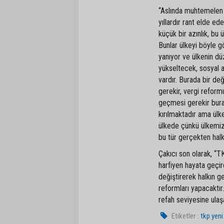
“Aslında muhtemelen 
yıllardır rant elde ed
küçük bir azınlık, bu 
Bunlar ülkeyi böyle gö
yanıyor ve ülkenin dü
yükseltecek, sosyal ad
vardır. Burada bir de
gerekir, vergi reform
geçmesi gerekir bural
kırılmaktadır ama ülk
ülkede çünkü ülkemiz 
bu tür gerçekten halk
Çakıcı son olarak, “T
harfiyen hayata geçi
değiştirerek halkın ge
reformları yapacaktır
refah seviyesine ulaş
Etiketler :
tkp yeni