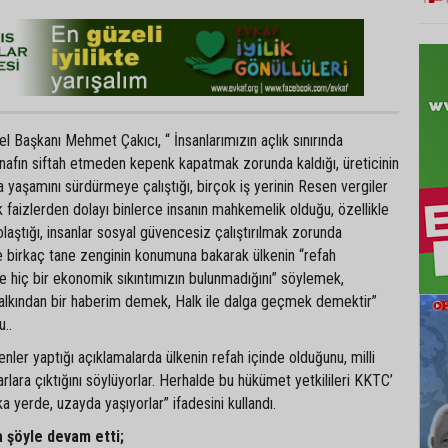
 Başkanı Mehmet Çakıcı, “ İnsanlarımızın açlık sınırında
nafın siftah etmeden kepenk kapatmak zorunda kaldığı, üreticinin
da yaşamını sürdürmeye çalıştığı, birçok iş yerinin Resen vergiler
ik faizlerden dolayı binlerce insanın mahkemelik olduğu, özellikle
olaştığı, insanlar sosyal güvencesiz çalıştırılmak zorunda
e birkaç tane zenginin konumuna bakarak ülkenin “refah
e hiç bir ekonomik sıkıntımızın bulunmadığını” söylemek,
halkından bir haberim demek, Halk ile dalga geçmek demektir”
..
nler yaptığı açıklamalarda ülkenin refah içinde olduğunu, milli
arlara çıktığını söylüyorlar. Herhalde bu hükümet yetkilileri KKTC’
a yerde, uzayda yaşıyorlar” ifadesini kullandı.
 şöyle devam etti;