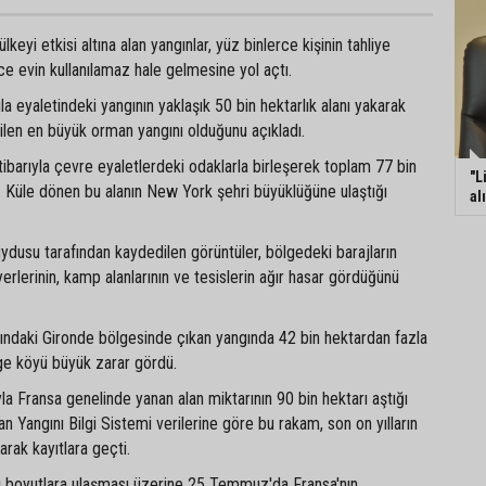
eyi etkisi altına alan yangınlar, yüz binlerce kişinin tahliye
e evin kullanılamaz hale gelmesine yol açtı.
vila eyaletindeki yangının yaklaşık 50 bin hektarlık alanı yakarak
ilen en büyük orman yangını olduğunu açıkladı.
barıyla çevre eyaletlerdeki odaklarla birleşerek toplam 77 bin
"L
dı. Küle dönen bu alanın New York şehri büyüklüğüne ulaştığı
al
dusu tarafından kaydedilen görüntüler, bölgedeki barajların
erlerinin, kamp alanlarının ve tesislerin ağır hasar gördüğünü
sındaki Gironde bölgesinde çıkan yangında 42 bin hektardan fazla
ge köyü büyük zarar gördü.
a Fransa genelinde yanan alan miktarının 90 bin hektarı aştığı
an Yangını Bilgi Sistemi verilerine göre bu rakam, son on yılların
arak kayıtlara geçti.
ırı boyutlara ulaşması üzerine 25 Temmuz'da Fransa'nın