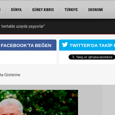
M
DÜNYA
GÜNEY KIBRIS
TÜRKİYE
EKONOMİ
ELER
RÖPORTAJ
EĞİTİM
SPOR
r herhalde uzayda yaşıyorlar”
FACEBOOK'TA BEĞEN
TWITTER'DA TAKİP 
aha Gösterme