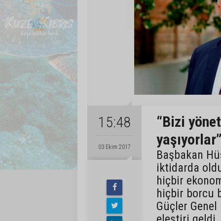
“Bizi yöne
15:48
yaşıyorlar
03 Ekim 2017
Başbakan Hüs
iktidarda old
hiçbir ekonom
hiçbir borcu
Güçler Genel
eleştiri geldi.