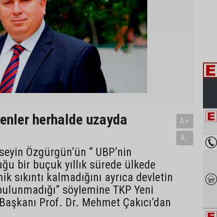
tenler herhalde uzayda
A+
”
A-
eyin Özgürgün’ün “ UBP’nin
uğu bir buçuk yıllık sürede ülkede
ik sıkıntı kalmadığını ayrıca devletin
 bulunmadığı” söylemine TKP Yeni
 Başkanı Prof. Dr. Mehmet Çakıcı’dan