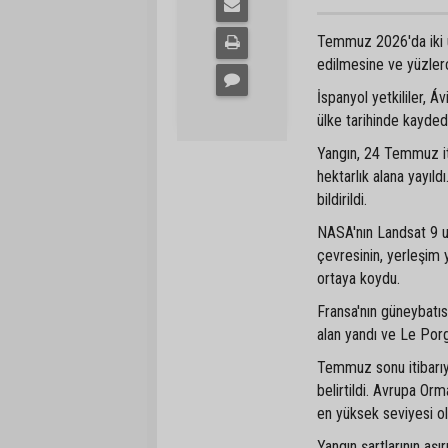
Temmuz 2026'da iki ülk
edilmesine ve yüzlerc
İspanyol yetkililer, Á
ülke tarihinde kayded
Yangın, 24 Temmuz iti
hektarlık alana yayıl
bildirildi.
NASA'nın Landsat 9 uy
çevresinin, yerleşim y
ortaya koydu.
Fransa'nın güneybatı
alan yandı ve Le Por
Temmuz sonu itibarıyl
belirtildi. Avrupa Orm
en yüksek seviyesi ol
Yangın şartlarının aş