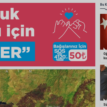
Bu K
Oğ
ku
Sü