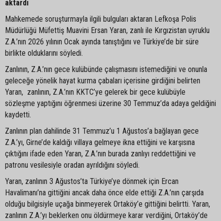
aktardı
Mahkemede soruşturmayla ilgili bulguları aktaran Lefkoşa Polis
Müdürlüğü Müfettiş Muavini Ersan Yaran, zanlı ile Kırgızistan uyruklu
Z.A.’nın 2026 yılının Ocak ayında tanıştığını ve Türkiye’de bir süre
birlikte olduklarını söyledi.
Zanlının, Z.A.’nın gece kulübünde çalışmasını istemediğini ve onunla
geleceğe yönelik hayat kurma çabaları içerisine girdiğini belirten
Yaran, zanlının, Z.A.’nın KKTC’ye gelerek bir gece kulübüyle
sözleşme yaptığını öğrenmesi üzerine 30 Temmuz’da adaya geldiğini
kaydetti.
Zanlının plan dahilinde 31 Temmuz’u 1 Ağustos’a bağlayan gece
Z.A.’yı, Girne’de kaldığı villaya gelmeye ikna ettiğini ve karşısına
çıktığını ifade eden Yaran, Z.A.’nın burada zanlıyı reddettiğini ve
patronu vesilesiyle oradan ayrıldığını söyledi.
Yaran, zanlının 3 Ağustos’ta Türkiye’ye dönmek için Ercan
Havalimanı’na gittiğini ancak daha önce elde ettiği Z.A.’nın çarşıda
olduğu bilgisiyle uçağa binmeyerek Ortaköy’e gittiğini belirtti. Yaran,
zanlının Z.A.’yı beklerken onu öldürmeye karar verdiğini, Ortaköy’de