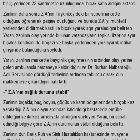
bir iş yerinden 23 santimetre uzunluğunda bıçak satın aldığını aktardı.
Zanlının daha sonra Z.A.’nın Taşkınköy’deki bir süpermarkette
olduğunu öğrenerek peşine düştüğünü ve burada Z.A.’yı muhtelif
yerlerinden öldürmek kasti ile bıçaklayarak ağır yaraladığını belirten
Yaran, zanlının olay yerinde bulunan vatandaşların tepkisi üzerine aynı
bıçakla kendisini de boğazı ve başka yerlerinden yaralayarak intihar
girişimde bulunduğunu söyledi.
Yaran, zanlının markette baygınlık geçirmesinin ardından olay yerine
gelen ambulansla hastaneye kaldırıldığını ve Dr. Burhan Nalbantoğlu
Acil Servisi’nde gördüğü tedavinin ardından taburcu olarak dün
mahkemeye çıkarıldığını hatırlattı.
-“ Z.A.’nın sağlık durumu stabil”
Zanlının bıçakla; baş, boyun, göğüs ve karın bölgelerinden birçok kez
yaraladığı Z.A.’nın olayın ardından kaldırıldığı hastanede entübe
edildiğini ve iki kez ameliyata alındığını söyleyen Yaran, bu sabah
edindiği bilgiye göre Z.A.’nın durumunun stabil olduğunu belirtti.
Zanlının dün Barış Ruh ve Sinir Hastalıkları hastanesinde muayene