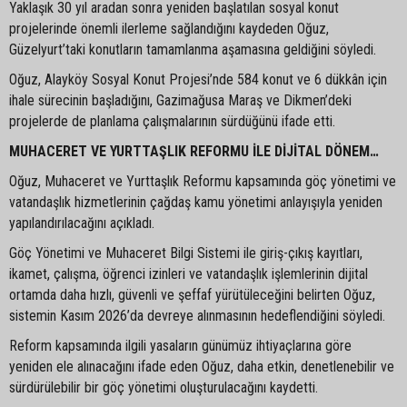
Yaklaşık 30 yıl aradan sonra yeniden başlatılan sosyal konut
projelerinde önemli ilerleme sağlandığını kaydeden Oğuz,
Güzelyurt’taki konutların tamamlanma aşamasına geldiğini söyledi.
Oğuz, Alayköy Sosyal Konut Projesi’nde 584 konut ve 6 dükkân için
ihale sürecinin başladığını, Gazimağusa Maraş ve Dikmen’deki
projelerde de planlama çalışmalarının sürdüğünü ifade etti.
MUHACERET VE YURTTAŞLIK REFORMU İLE DİJİTAL DÖNEM…
Oğuz, Muhaceret ve Yurttaşlık Reformu kapsamında göç yönetimi ve
vatandaşlık hizmetlerinin çağdaş kamu yönetimi anlayışıyla yeniden
yapılandırılacağını açıkladı.
Göç Yönetimi ve Muhaceret Bilgi Sistemi ile giriş-çıkış kayıtları,
ikamet, çalışma, öğrenci izinleri ve vatandaşlık işlemlerinin dijital
ortamda daha hızlı, güvenli ve şeffaf yürütüleceğini belirten Oğuz,
sistemin Kasım 2026’da devreye alınmasının hedeflendiğini söyledi.
Reform kapsamında ilgili yasaların günümüz ihtiyaçlarına göre
yeniden ele alınacağını ifade eden Oğuz, daha etkin, denetlenebilir ve
sürdürülebilir bir göç yönetimi oluşturulacağını kaydetti.