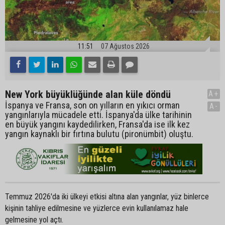
11:51
07 Ağustos 2026
New York büyüklüğünde alan küle döndü
A+
İspanya ve Fransa, son on yılların en yıkıcı orman
A-
yangınlarıyla mücadele etti. İspanya'da ülke tarihinin
en büyük yangını kaydedilirken, Fransa'da ise ilk kez
yangın kaynaklı bir fırtına bulutu (pironümbit) oluştu.
Temmuz 2026'da iki ülkeyi etkisi altına alan yangınlar, yüz binlerce
kişinin tahliye edilmesine ve yüzlerce evin kullanılamaz hale
gelmesine yol açtı.