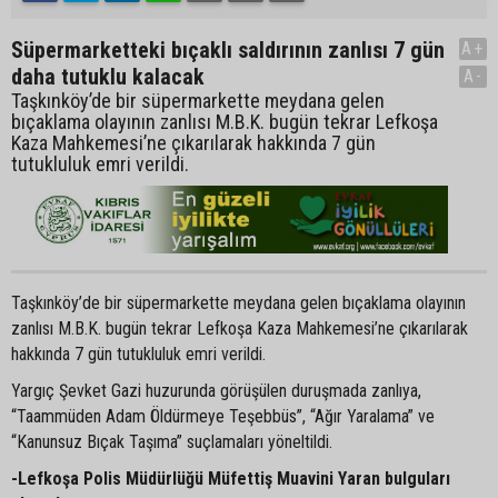
Süpermarketteki bıçaklı saldırının zanlısı 7 gün
A+
daha tutuklu kalacak
A-
Taşkınköy’de bir süpermarkette meydana gelen
bıçaklama olayının zanlısı M.B.K. bugün tekrar Lefkoşa
Kaza Mahkemesi’ne çıkarılarak hakkında 7 gün
tutukluluk emri verildi.
Taşkınköy’de bir süpermarkette meydana gelen bıçaklama olayının
zanlısı M.B.K. bugün tekrar Lefkoşa Kaza Mahkemesi’ne çıkarılarak
hakkında 7 gün tutukluluk emri verildi.
Yargıç Şevket Gazi huzurunda görüşülen duruşmada zanlıya,
“Taammüden Adam Öldürmeye Teşebbüs”, “Ağır Yaralama” ve
“Kanunsuz Bıçak Taşıma” suçlamaları yöneltildi.
-Lefkoşa Polis Müdürlüğü Müfettiş Muavini Yaran bulguları