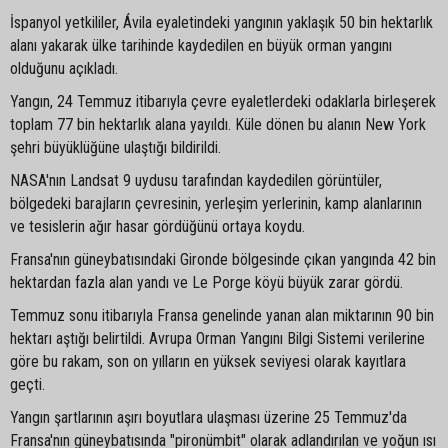
İspanyol yetkililer, Ávila eyaletindeki yangının yaklaşık 50 bin hektarlık
alanı yakarak ülke tarihinde kaydedilen en büyük orman yangını
olduğunu açıkladı.
Yangın, 24 Temmuz itibarıyla çevre eyaletlerdeki odaklarla birleşerek
toplam 77 bin hektarlık alana yayıldı. Küle dönen bu alanın New York
şehri büyüklüğüne ulaştığı bildirildi.
NASA'nın Landsat 9 uydusu tarafından kaydedilen görüntüler,
bölgedeki barajların çevresinin, yerleşim yerlerinin, kamp alanlarının
ve tesislerin ağır hasar gördüğünü ortaya koydu.
Fransa'nın güneybatısındaki Gironde bölgesinde çıkan yangında 42 bin
hektardan fazla alan yandı ve Le Porge köyü büyük zarar gördü.
Temmuz sonu itibarıyla Fransa genelinde yanan alan miktarının 90 bin
hektarı aştığı belirtildi. Avrupa Orman Yangını Bilgi Sistemi verilerine
göre bu rakam, son on yılların en yüksek seviyesi olarak kayıtlara
geçti.
Yangın şartlarının aşırı boyutlara ulaşması üzerine 25 Temmuz'da
Fransa'nın güneybatısında "pironümbit" olarak adlandırılan ve yoğun ısı