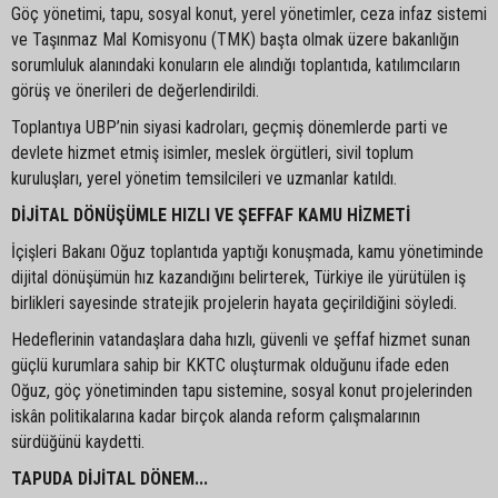
Göç yönetimi, tapu, sosyal konut, yerel yönetimler, ceza infaz sistemi
ve Taşınmaz Mal Komisyonu (TMK) başta olmak üzere bakanlığın
sorumluluk alanındaki konuların ele alındığı toplantıda, katılımcıların
görüş ve önerileri de değerlendirildi.
Toplantıya UBP’nin siyasi kadroları, geçmiş dönemlerde parti ve
devlete hizmet etmiş isimler, meslek örgütleri, sivil toplum
kuruluşları, yerel yönetim temsilcileri ve uzmanlar katıldı.
DİJİTAL DÖNÜŞÜMLE HIZLI VE ŞEFFAF KAMU HİZMETİ
İçişleri Bakanı Oğuz toplantıda yaptığı konuşmada, kamu yönetiminde
dijital dönüşümün hız kazandığını belirterek, Türkiye ile yürütülen iş
birlikleri sayesinde stratejik projelerin hayata geçirildiğini söyledi.
Hedeflerinin vatandaşlara daha hızlı, güvenli ve şeffaf hizmet sunan
güçlü kurumlara sahip bir KKTC oluşturmak olduğunu ifade eden
Oğuz, göç yönetiminden tapu sistemine, sosyal konut projelerinden
iskân politikalarına kadar birçok alanda reform çalışmalarının
sürdüğünü kaydetti.
TAPUDA DİJİTAL DÖNEM...