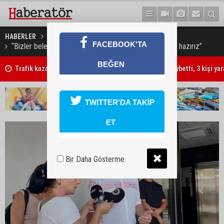
HABERLER
GÜNDEM
FACEBOOK'TA
“Bizler belediyelerimizle, her an mücadeleye girmeye hazırız”
Trafik kazasında 85 yaşındaki Turan Obalı hayatını kaybetti, 3 kişi ya
BEĞEN
"Ben öldürdüm"
TWITTER'DA TAKİP
ET
Bir Daha Gösterme