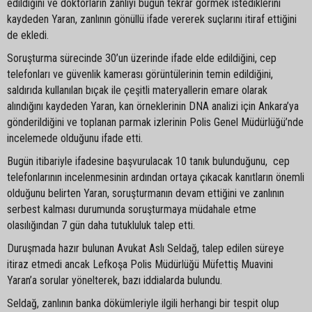
edildiğini ve doktorların zanlıyı bugün tekrar görmek istediklerini
kaydeden Yaran, zanlının gönüllü ifade vererek suçlarını itiraf ettiğini
de ekledi.
Soruşturma sürecinde 30’un üzerinde ifade elde edildiğini, cep
telefonları ve güvenlik kamerası görüntülerinin temin edildiğini,
saldırıda kullanılan bıçak ile çeşitli materyallerin emare olarak
alındığını kaydeden Yaran, kan örneklerinin DNA analizi için Ankara’ya
gönderildiğini ve toplanan parmak izlerinin Polis Genel Müdürlüğü’nde
incelemede olduğunu ifade etti.
Bugün itibariyle ifadesine başvurulacak 10 tanık bulunduğunu, cep
telefonlarının incelenmesinin ardından ortaya çıkacak kanıtların önemli
olduğunu belirten Yaran, soruşturmanın devam ettiğini ve zanlının
serbest kalması durumunda soruşturmaya müdahale etme
olasılığından 7 gün daha tutukluluk talep etti.
Duruşmada hazır bulunan Avukat Aslı Seldağ, talep edilen süreye
itiraz etmedi ancak Lefkoşa Polis Müdürlüğü Müfettiş Muavini
Yaran’a sorular yönelterek, bazı iddialarda bulundu.
Seldağ, zanlının banka dökümleriyle ilgili herhangi bir tespit olup