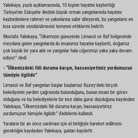
Yalınkaya, yazılı açıklamasında, 10 kişinin hayatını kaybettiği
Türkiye’nin Eskişehir ilindeki büyük orman yangınlarında hayatını
kaybedenlere rahmet ve yakınlarına sabır dileyerek, bu yangınların en
kısa sürede söndürülmesini temenni ettiklerini belirtti.
Mustafa Yalınkaya, “Ülkemizin güneyinde Limasol ve Baf bölgesinde
meydana gelen yangınlarda iki insanımız hayatını kaybetti, doğamız
çok büyük bir yara aldı ve yangınlar hala ciğerimizi yaka yaka devam
ediyor.” dedi.
- “Ülkemizdeki fiili duruma karşın, hassasiyetimiz yurdumuzun
tümüyle ilgilidir”
Limasol ve Baf yangınları başlar başlamaz Kuzey’deki birçok
belediyenin yardım çağrısında bulunduğunu, bunun insanı bir görev
olduğunu ve bu belediyelerle bir kez daha gurur duyduğunu kaydeden
Yalınkaya, “Ülkemizdeki fiili duruma karşın, hassasiyetimiz
yurdumuzun tümüyle ilgilidir.” ifadelerini kullandı.
Yaraların bir an önce sarılması için el birliğiyle hareket edilmesi
gerektiğini kaydeden Yalınkaya, şunları kaydetti: