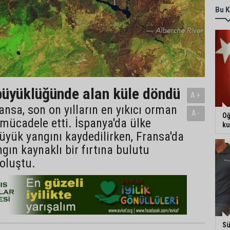
Bu K
üyüklüğünde alan küle döndü
A+
ansa, son on yılların en yıkıcı orman
A-
Oğ
 mücadele etti. İspanya'da ülke
ku
büyük yangını kaydedilirken, Fransa'da
ngın kaynaklı bir fırtına bulutu
oluştu.
Sü