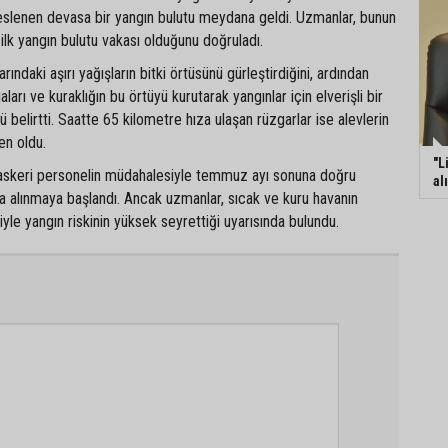
beslenen devasa bir yangın bulutu meydana geldi. Uzmanlar, bunun
ilk yangın bulutu vakası olduğunu doğruladı.
arındaki aşırı yağışların bitki örtüsünü gürleştirdiğini, ardından
ları ve kuraklığın bu örtüyü kurutarak yangınlar için elverişli bir
 belirtti. Saatte 65 kilometre hıza ulaşan rüzgarlar ise alevlerin
en oldu.
"L
e askeri personelin müdahalesiyle temmuz ayı sonuna doğru
al
ına alınmaya başlandı. Ancak uzmanlar, sıcak ve kuru havanın
e yangın riskinin yüksek seyrettiği uyarısında bulundu.