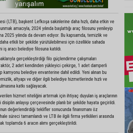
si (LTB), başkent Lefkoşa sakinlerine daha hızlı, daha etkin ve
unmak amacıyla, 2024 yılında başlattığı araç filosunu yenileyip
na 2025 yılında da devam ediyor. Bu kapsamda, temizlik ve
 daha etkili bir şekilde yürütülebilmesi için özellikle sahada
i iş aracı belediye filosuna katıldı.
aklarıyla gerçekleştirdiği filo güçlendirme çalışmaları
raktör, 2 adet kendinden yükleyici çekirge, 1 adet damperli
 kamyonu belediye envanterine dahil edildi. Yeni alınan bu
emizlik, altyapı ve diğer ilgili belediye hizmetlerinde hızlı ve
ulmasına katkı sağlayacak.
verilen hizmet niteliğini artırmak için ihtiyaç duyulan iş araçlarının
i disiplin anlayışı çerçevesinde planlı bir şekilde hayata geçirildi.
nun değerlendirdiği teklifler sonucunda finansmanı öz
hale süreci tamamlandı ve LTB ile ilgili firma yetkilileri arasında
ak toplamda 6 aracın alımı gerçekleştirildi.