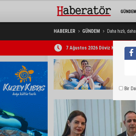
GÜNDE
BELEDİY
HABERLER
GÜNDEM
Daha hızlı, daha
Trafik kazasında 85 yaşındaki Turan
Bir D