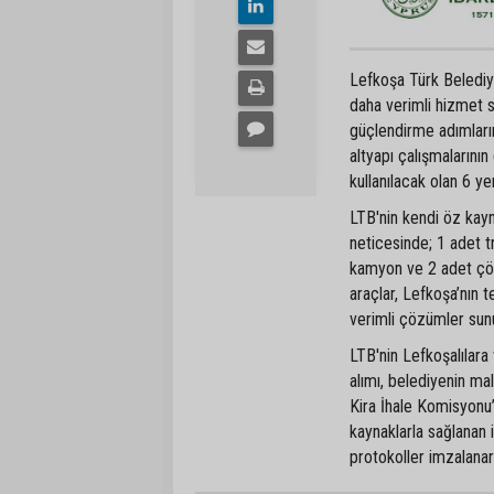
Lefkoşa Türk Belediye
daha verimli hizmet s
güçlendirme adımları
altyapı çalışmalarının
kullanılacak olan 6 yen
LTB'nin kendi öz kayn
neticesinde; 1 adet t
kamyon ve 2 adet çöp
araçlar, Lefkoşa’nın t
verimli çözümler sun
LTB'nin Lefkoşalılara 
alımı, belediyenin mal
Kira İhale Komisyonu’
kaynaklarla sağlanan i
protokoller imzalanar