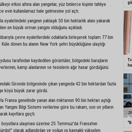
gü
eyi etkisi altına alan yangınlar, yüz binlerce kişinin tahliye
e evin kullanılamaz hale gelmesine yol açtı.
vila eyaletindeki yangının yaklaşık 50 bin hektarlık alanı yakarak
ilen en büyük orman yangını olduğunu açıkladı.
barıyla çevre eyaletlerdeki odaklarla birleşerek toplam 77 bin
dı. Küle dönen bu alanın New York şehri büyüklüğüne ulaştığı
Tr
dusu tarafından kaydedilen görüntüler, bölgedeki barajların
ha
erlerinin, kamp alanlarının ve tesislerin ağır hasar gördüğünü
sındaki Gironde bölgesinde çıkan yangında 42 bin hektardan fazla
ge köyü büyük zarar gördü.
a Fransa genelinde yanan alan miktarının 90 bin hektarı aştığı
an Yangını Bilgi Sistemi verilerine göre bu rakam, son on yılların
arak kayıtlara geçti.
"B
ırı boyutlara ulaşması üzerine 25 Temmuz'da Fransa'nın
ümbit" olarak adlandırılan ve yoğun ısı kaynaklı yükselen