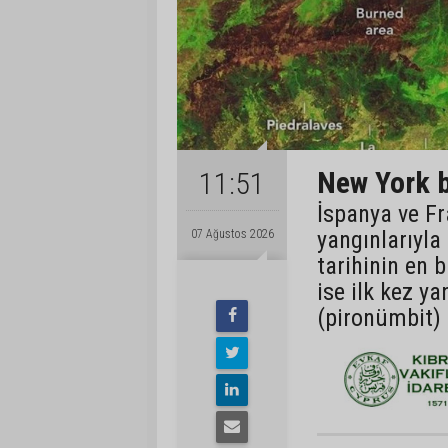
New York b
11:51
İspanya ve Fr
yangınlarıyla
07 Ağustos 2026
tarihinin en 
ise ilk kez ya
(pironümbit) 