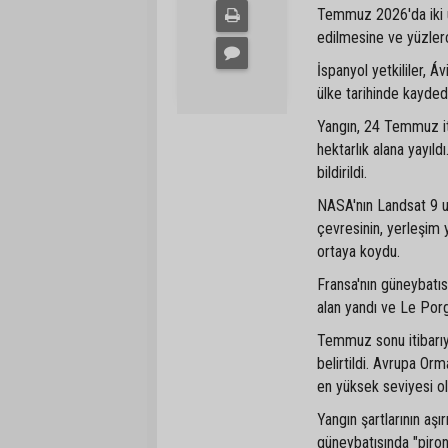
Temmuz 2026'da iki ülk
edilmesine ve yüzlerc
İspanyol yetkililer, Á
ülke tarihinde kayded
Yangın, 24 Temmuz iti
hektarlık alana yayıl
bildirildi.
NASA'nın Landsat 9 uy
çevresinin, yerleşim y
ortaya koydu.
Fransa'nın güneybatı
alan yandı ve Le Por
Temmuz sonu itibarıyl
belirtildi. Avrupa Orm
en yüksek seviyesi ol
Yangın şartlarının aş
güneybatısında "piron