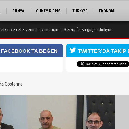
M
DÜNYA
GÜNEY KIBRIS
TÜRKİYE
EKONOMİ
ELER
RÖPORTAJ
EĞİTİM
SPOR
 etkin ve daha verimli hizmet için LTB araç filosu güçlendiriliyor
 Obalı hayatını kaybetti, 3 kişi yaralandı
FACEBOOK'TA BEĞEN
TWITTER'DA TAKİP 
aha Gösterme