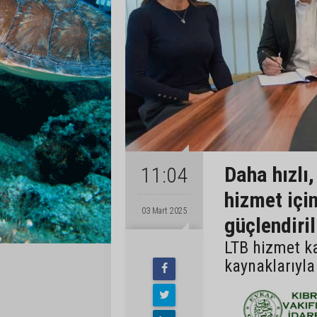
Daha hızlı,
11:04
hizmet içi
03 Mart 2025
güçlendiril
LTB hizmet ka
kaynaklarıyla 