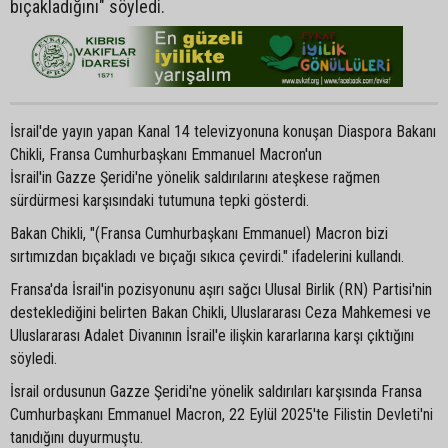
bıçakladığını" söyledi.
İsrail'de yayın yapan Kanal 14 televizyonuna konuşan Diaspora Bakanı
Chikli, Fransa Cumhurbaşkanı Emmanuel Macron'un
İsrail'in Gazze Şeridi'ne yönelik saldırılarını ateşkese rağmen
sürdürmesi karşısındaki tutumuna tepki gösterdi.
Bakan Chikli, "(Fransa Cumhurbaşkanı Emmanuel) Macron bizi
sırtımızdan bıçakladı ve bıçağı sıkıca çevirdi." ifadelerini kullandı.
Fransa'da İsrail'in pozisyonunu aşırı sağcı Ulusal Birlik (RN) Partisi'nin
desteklediğini belirten Bakan Chikli, Uluslararası Ceza Mahkemesi ve
Uluslararası Adalet Divanının İsrail'e ilişkin kararlarına karşı çıktığını
söyledi.
İsrail ordusunun Gazze Şeridi'ne yönelik saldırıları karşısında Fransa
Cumhurbaşkanı Emmanuel Macron, 22 Eylül 2025'te Filistin Devleti'ni
tanıdığını duyurmuştu.