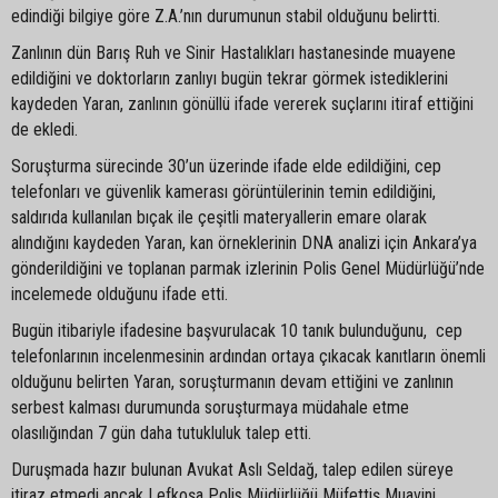
edindiği bilgiye göre Z.A.’nın durumunun stabil olduğunu belirtti.
Zanlının dün Barış Ruh ve Sinir Hastalıkları hastanesinde muayene
edildiğini ve doktorların zanlıyı bugün tekrar görmek istediklerini
kaydeden Yaran, zanlının gönüllü ifade vererek suçlarını itiraf ettiğini
de ekledi.
Soruşturma sürecinde 30’un üzerinde ifade elde edildiğini, cep
telefonları ve güvenlik kamerası görüntülerinin temin edildiğini,
saldırıda kullanılan bıçak ile çeşitli materyallerin emare olarak
alındığını kaydeden Yaran, kan örneklerinin DNA analizi için Ankara’ya
gönderildiğini ve toplanan parmak izlerinin Polis Genel Müdürlüğü’nde
incelemede olduğunu ifade etti.
Bugün itibariyle ifadesine başvurulacak 10 tanık bulunduğunu, cep
telefonlarının incelenmesinin ardından ortaya çıkacak kanıtların önemli
olduğunu belirten Yaran, soruşturmanın devam ettiğini ve zanlının
serbest kalması durumunda soruşturmaya müdahale etme
olasılığından 7 gün daha tutukluluk talep etti.
Duruşmada hazır bulunan Avukat Aslı Seldağ, talep edilen süreye
itiraz etmedi ancak Lefkoşa Polis Müdürlüğü Müfettiş Muavini