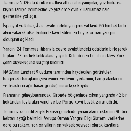
Temmuz 2026'da iki ülkeyi etkisi altına alan yangınlar, yüz binlerce
kişinin tahliye edilmesine ve yüzlerce evin kullanılamaz hale
gelmesine yol açtı.
İspanyol yetkililer, Ávila eyaletindeki yangının yaklaşık 50 bin hektarlık
alanı yakarak ülke tarihinde kaydedilen en büyük orman yangını
olduğunu açıkladı.
Yangın, 24 Temmuz itibarıyla çevre eyaletlerdeki odaklarla birleşerek
toplam 77 bin hektarlık alana yayıldı. Küle dönen bu alanın New York
şehri büyüklüğüne ulaştığı bildirildi.
NASA'nın Landsat 9 uydusu tarafından kaydedilen görüntüler,
bölgedeki barajların çevresinin, yerleşim yerlerinin, kamp alanlarının
ve tesislerin ağır hasar gördüğünü ortaya koydu.
Fransa'nın güneybatısındaki Gironde bölgesinde çıkan yangında 42 bin
hektardan fazla alan yandı ve Le Porge köyü büyük zarar gördü.
Temmuz sonu itibarıyla Fransa genelinde yanan alan miktarının 90 bin
hektarı aştığı belirtildi. Avrupa Orman Yangını Bilgi Sistemi verilerine
göre bu rakam, son on yılların en yüksek seviyesi olarak kayıtlara