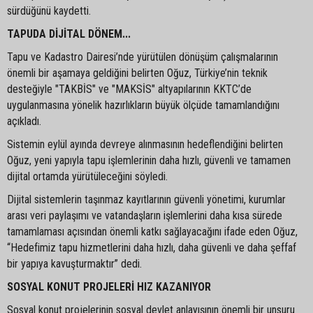
sürdüğünü kaydetti.
TAPUDA DİJİTAL DÖNEM...
Tapu ve Kadastro Dairesi’nde yürütülen dönüşüm çalışmalarının
önemli bir aşamaya geldiğini belirten Oğuz, Türkiye’nin teknik
desteğiyle "TAKBİS" ve "MAKSİS" altyapılarının KKTC’de
uygulanmasına yönelik hazırlıkların büyük ölçüde tamamlandığını
açıkladı.
Sistemin eylül ayında devreye alınmasının hedeflendiğini belirten
Oğuz, yeni yapıyla tapu işlemlerinin daha hızlı, güvenli ve tamamen
dijital ortamda yürütüleceğini söyledi.
Dijital sistemlerin taşınmaz kayıtlarının güvenli yönetimi, kurumlar
arası veri paylaşımı ve vatandaşların işlemlerini daha kısa sürede
tamamlaması açısından önemli katkı sağlayacağını ifade eden Oğuz,
“Hedefimiz tapu hizmetlerini daha hızlı, daha güvenli ve daha şeffaf
bir yapıya kavuşturmaktır” dedi.
SOSYAL KONUT PROJELERİ HIZ KAZANIYOR
Sosyal konut projelerinin sosyal devlet anlayışının önemli bir unsuru