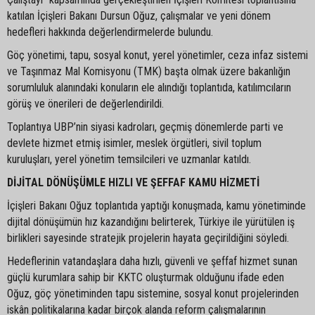
katılan İçişleri Bakanı Dursun Oğuz, çalışmalar ve yeni dönem
hedefleri hakkında değerlendirmelerde bulundu.
Göç yönetimi, tapu, sosyal konut, yerel yönetimler, ceza infaz sistemi
ve Taşınmaz Mal Komisyonu (TMK) başta olmak üzere bakanlığın
sorumluluk alanındaki konuların ele alındığı toplantıda, katılımcıların
görüş ve önerileri de değerlendirildi.
Toplantıya UBP’nin siyasi kadroları, geçmiş dönemlerde parti ve
devlete hizmet etmiş isimler, meslek örgütleri, sivil toplum
kuruluşları, yerel yönetim temsilcileri ve uzmanlar katıldı.
DİJİTAL DÖNÜŞÜMLE HIZLI VE ŞEFFAF KAMU HİZMETİ
İçişleri Bakanı Oğuz toplantıda yaptığı konuşmada, kamu yönetiminde
dijital dönüşümün hız kazandığını belirterek, Türkiye ile yürütülen iş
birlikleri sayesinde stratejik projelerin hayata geçirildiğini söyledi.
Hedeflerinin vatandaşlara daha hızlı, güvenli ve şeffaf hizmet sunan
güçlü kurumlara sahip bir KKTC oluşturmak olduğunu ifade eden
Oğuz, göç yönetiminden tapu sistemine, sosyal konut projelerinden
iskân politikalarına kadar birçok alanda reform çalışmalarının