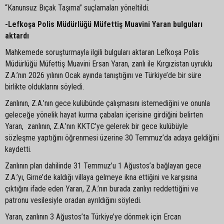
“Kanunsuz Bıçak Taşıma” suçlamaları yöneltildi.
-Lefkoşa Polis Müdürlüğü Müfettiş Muavini Yaran bulguları
aktardı
Mahkemede soruşturmayla ilgili bulguları aktaran Lefkoşa Polis
Müdürlüğü Müfettiş Muavini Ersan Yaran, zanlı ile Kırgızistan uyruklu
Z.A.’nın 2026 yılının Ocak ayında tanıştığını ve Türkiye’de bir süre
birlikte olduklarını söyledi.
Zanlının, Z.A.’nın gece kulübünde çalışmasını istemediğini ve onunla
geleceğe yönelik hayat kurma çabaları içerisine girdiğini belirten
Yaran, zanlının, Z.A.’nın KKTC’ye gelerek bir gece kulübüyle
sözleşme yaptığını öğrenmesi üzerine 30 Temmuz’da adaya geldiğini
kaydetti.
Zanlının plan dahilinde 31 Temmuz’u 1 Ağustos’a bağlayan gece
Z.A.’yı, Girne’de kaldığı villaya gelmeye ikna ettiğini ve karşısına
çıktığını ifade eden Yaran, Z.A.’nın burada zanlıyı reddettiğini ve
patronu vesilesiyle oradan ayrıldığını söyledi.
Yaran, zanlının 3 Ağustos’ta Türkiye’ye dönmek için Ercan