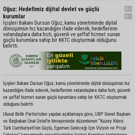
Oğuz: Hedefimiz dijital devlet ve güçlü
A+
kurumlar
A-
İçişleri Bakanı Dursun Oğuz, kamu yönetiminde dijital
dönüşümün hız kazandığını ifade ederek, hedeflerinin
vatandaşlara daha hızlı, güvenli ve şeffaf hizmet sunan
güçlü kurumlara sahip bir KKTC oluşturmak olduğunu
belirtti.
İçişleri Bakanı Dursun Oğuz, kamu yönetiminde dijital dönüşümün hız
kazandığını ifade ederek, hedeflerinin vatandaşlara daha hızlı, güvenli
ve şeffaf hizmet sunan güçlü kurumlara sahip bir KKTC oluşturmak
olduğunu belirtti.
Ulusal Birlik Partisi’nden yapılan açıklamaya göre, UBP Genel Başkanı
ve Başbakan Ünal Üstel’in himayesinde düzenlenen “Kuzey Kıbrıs
Türk Cumhuriyeti’nin Güçlü, Egemen Geleceği İçin Vizyon ve Proje
Çalıştayı” kapsamında gerçekleştirilen İçişleri Komitesi toplantısına