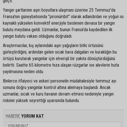
geçti.
Yangın şartlarının aşırı boyutlara ulaşması üzerine 25 Temmuz'da
Fransa'nın güneybatısında "pironümbit" olarak adlandırılan ve yoğun ısı
kaynaklı yükselen konvektif enerjiyle beslenen devasa bir yangın
bulutu meydana geldi. Uzmanlar, bunun Fransa'da kaydedilen ilk
yangın bulutu vakası olduğunu doğruladı.
Araştırmacılar, kış aylarındaki aşırı yağışların bitki örtüsünü
gürleştirdiğini, ardından gelen sıcak hava dalgaları ve kuraklığın bu
örtüyü kurutarak yangınlar için elverişli bir yakıta dönüştürdüğünü
belirtti. Saatte 65 kilometre hıza ulaşan rüzgarlar ise alevlerin hızla
yayılmasına neden oldu.
Binlerce itfaiyeci ve askeri personelin müdahalesiyle temmuz ayı
sonuna doğru yangınlar kontrol altına alınmaya başlandı. Ancak
uzmanlar, sıcak ve kuru havanın devam etmesi nedeniyle yangın
riskinin yüksek seyrettiği uyarısında bulundu.
HABERE
YORUM KAT