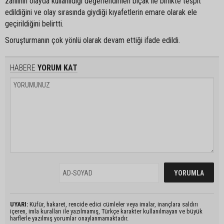
zanlının olayda kullanıldığı değerlendirilen bıçak ile birlikte tespit
edildiğini ve olay sırasında giydiği kıyafetlerin emare olarak ele
geçirildiğini belirtti.
Soruşturmanın çok yönlü olarak devam ettiği ifade edildi.
HABERE
YORUM KAT
UYARI:
Küfür, hakaret, rencide edici cümleler veya imalar, inançlara saldırı
içeren, imla kuralları ile yazılmamış, Türkçe karakter kullanılmayan ve büyük
harflerle yazılmış yorumlar onaylanmamaktadır.