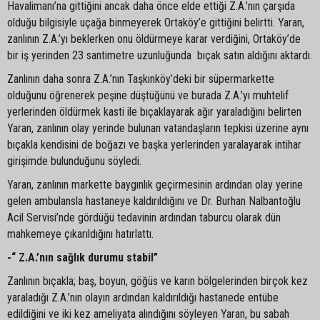
Havalimanı’na gittiğini ancak daha önce elde ettiği Z.A.’nın çarşıda
olduğu bilgisiyle uçağa binmeyerek Ortaköy’e gittiğini belirtti. Yaran,
zanlının Z.A.’yı beklerken onu öldürmeye karar verdiğini, Ortaköy’de
bir iş yerinden 23 santimetre uzunluğunda bıçak satın aldığını aktardı.
Zanlının daha sonra Z.A.’nın Taşkınköy’deki bir süpermarkette
olduğunu öğrenerek peşine düştüğünü ve burada Z.A.’yı muhtelif
yerlerinden öldürmek kasti ile bıçaklayarak ağır yaraladığını belirten
Yaran, zanlının olay yerinde bulunan vatandaşların tepkisi üzerine aynı
bıçakla kendisini de boğazı ve başka yerlerinden yaralayarak intihar
girişimde bulunduğunu söyledi.
Yaran, zanlının markette baygınlık geçirmesinin ardından olay yerine
gelen ambulansla hastaneye kaldırıldığını ve Dr. Burhan Nalbantoğlu
Acil Servisi’nde gördüğü tedavinin ardından taburcu olarak dün
mahkemeye çıkarıldığını hatırlattı.
-“ Z.A.’nın sağlık durumu stabil”
Zanlının bıçakla; baş, boyun, göğüs ve karın bölgelerinden birçok kez
yaraladığı Z.A.’nın olayın ardından kaldırıldığı hastanede entübe
edildiğini ve iki kez ameliyata alındığını söyleyen Yaran, bu sabah