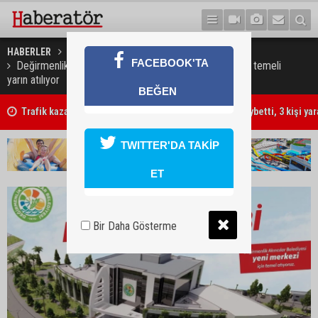
HABERLER
BELEDİYELER
FACEBOOK'TA
Değirmenlik Akıncılar Belediyesi yeni hizmet binasının temeli
yarın atılıyor
BEĞEN
Trafik kazasında 85 yaşındaki Turan Obalı hayatını kaybetti, 3 kişi ya
TWITTER'DA TAKİP
ET
Bir Daha Gösterme