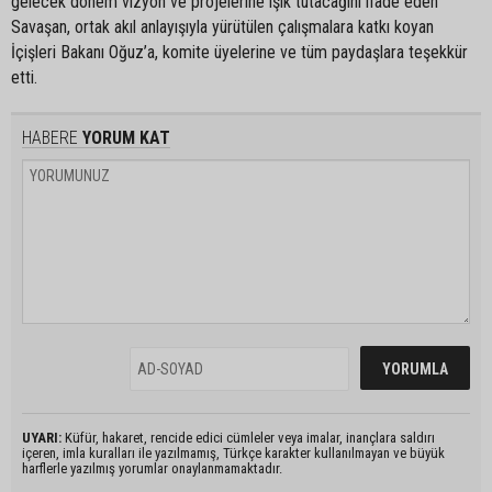
gelecek dönem vizyon ve projelerine ışık tutacağını ifade eden
Savaşan, ortak akıl anlayışıyla yürütülen çalışmalara katkı koyan
İçişleri Bakanı Oğuz’a, komite üyelerine ve tüm paydaşlara teşekkür
etti.
HABERE
YORUM KAT
UYARI:
Küfür, hakaret, rencide edici cümleler veya imalar, inançlara saldırı
içeren, imla kuralları ile yazılmamış, Türkçe karakter kullanılmayan ve büyük
harflerle yazılmış yorumlar onaylanmamaktadır.