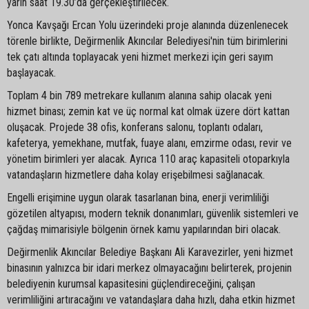
yarın saat 19.30’da gerçekleştirilecek.
Yonca Kavşağı Ercan Yolu üzerindeki proje alanında düzenlenecek
törenle birlikte, Değirmenlik Akıncılar Belediyesi'nin tüm birimlerini
tek çatı altında toplayacak yeni hizmet merkezi için geri sayım
başlayacak.
Toplam 4 bin 789 metrekare kullanım alanına sahip olacak yeni
hizmet binası; zemin kat ve üç normal kat olmak üzere dört kattan
oluşacak. Projede 38 ofis, konferans salonu, toplantı odaları,
kafeterya, yemekhane, mutfak, fuaye alanı, emzirme odası, revir ve
yönetim birimleri yer alacak. Ayrıca 110 araç kapasiteli otoparkıyla
vatandaşların hizmetlere daha kolay erişebilmesi sağlanacak.
Engelli erişimine uygun olarak tasarlanan bina, enerji verimliliği
gözetilen altyapısı, modern teknik donanımları, güvenlik sistemleri ve
çağdaş mimarisiyle bölgenin örnek kamu yapılarından biri olacak.
Değirmenlik Akıncılar Belediye Başkanı Ali Karavezirler, yeni hizmet
binasının yalnızca bir idari merkez olmayacağını belirterek, projenin
belediyenin kurumsal kapasitesini güçlendireceğini, çalışan
verimliliğini artıracağını ve vatandaşlara daha hızlı, daha etkin hizmet