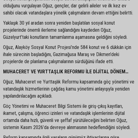
olduğunu vurgulayan Oğuz, gençler, dar gelirli aileler ve ilk kez ev
sahibi olacak vatandaşlara yönelik çalışmaların devam ettiğini belirtti.
Yaklaşık 30 yıl aradan sonra yeniden başlatılan sosyal konut
projelerinde önemli ilerleme sağlandığını kaydeden Oğuz,
Güzelyurt’taki konutların tamamlanma aşamasına geldiğini söyledi.
Oğuz, Alayköy Sosyal Konut Projesi’nde 584 konut ve 6 dükkân için
ihale sürecinin başladığını, Gazimağusa Maraş ve Dikmen’deki
projelerde de planlama çalışmalarının sürdüğünü ifade etti.
MUHACERET VE YURTTAŞLIK REFORMU İLE DİJİTAL DÖNEM…
Oğuz, Muhaceret ve Yurttaşlık Reformu kapsamında göç yönetimi ve
vatandaşlık hizmetlerinin çağdaş kamu yönetimi anlayışıyla yeniden
yapılandırılacağını açıkladı.
Göç Yönetimi ve Muhaceret Bilgi Sistemi ile giriş-çıkış kayıtları,
ikamet, çalışma, öğrenci izinleri ve vatandaşlık işlemlerinin dijital
ortamda daha hızlı, güvenli ve şeffaf yürütüleceğini belirten Oğuz,
sistemin Kasım 2026’da devreye alınmasının hedeflendiğini söyledi.
Reform kapsamında ilgili yasaların günümüz ihtiyaçlarına göre