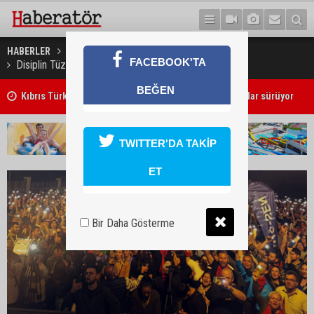
HABERLER
GÜNDEM
FACEBOOK'TA
Disiplin Tüzüğü’ndeki değişikliklere karşı eylem var!
BEĞEN
Kıbrıs Türk Üniversite Öğrencileri Kongresi için kayıtlar sürüyor
TWITTER'DA TAKİP
ET
Bir Daha Gösterme