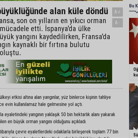
Bu K
üyüklüğünde alan küle döndü
A+
ansa, son on yılların en yıkıcı orman
A-
 mücadele etti. İspanya'da ülke
büyük yangını kaydedilirken, Fransa'da
ngın kaynaklı bir fırtına bulutu
oluştu.
Oğ
ku
eyi etkisi altına alan yangınlar, yüz binlerce kişinin tahliye
e evin kullanılamaz hale gelmesine yol açtı.
vila eyaletindeki yangının yaklaşık 50 bin hektarlık alanı yakarak
ilen en büyük orman yangını olduğunu açıkladı.
barıyla çevre eyaletlerdeki odaklarla birleşerek toplam 77 bin
Sü