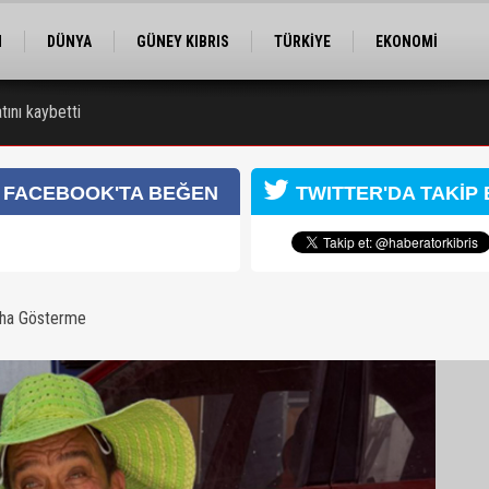
M
DÜNYA
GÜNEY KIBRIS
TÜRKİYE
EKONOMİ
ELER
RÖPORTAJ
EĞİTİM
SPOR
tını kaybetti
FACEBOOK'TA BEĞEN
TWITTER'DA TAKİP 
aha Gösterme