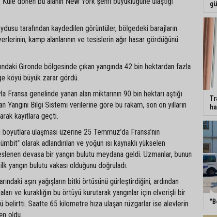
dı. Küle dönen bu alanın New York şehri büyüklüğüne ulaştığı
gü
dusu tarafından kaydedilen görüntüler, bölgedeki barajların
erlerinin, kamp alanlarının ve tesislerin ağır hasar gördüğünü
sındaki Gironde bölgesinde çıkan yangında 42 bin hektardan fazla
ge köyü büyük zarar gördü.
a Fransa genelinde yanan alan miktarının 90 bin hektarı aştığı
Tr
an Yangını Bilgi Sistemi verilerine göre bu rakam, son on yılların
ha
arak kayıtlara geçti.
ırı boyutlara ulaşması üzerine 25 Temmuz'da Fransa'nın
ümbit" olarak adlandırılan ve yoğun ısı kaynaklı yükselen
beslenen devasa bir yangın bulutu meydana geldi. Uzmanlar, bunun
ilk yangın bulutu vakası olduğunu doğruladı.
arındaki aşırı yağışların bitki örtüsünü gürleştirdiğini, ardından
ları ve kuraklığın bu örtüyü kurutarak yangınlar için elverişli bir
"B
 belirtti. Saatte 65 kilometre hıza ulaşan rüzgarlar ise alevlerin
en oldu.