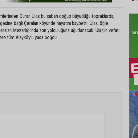
simlerinden Duran Ulaş bu sabah doğup büyüdüğü topraklarda,
lçesine bağlı Çeralan köyünde hayatını kaybetti. Ulaş, öğle
ralan Mezarlığı’nda son yolculuğuna uğurlanacak. Ulaş’ın vefatı
zere tüm Alayköy’ü yasa boğdu.