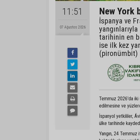
New York b
11:51
İspanya ve Fr
yangınlarıyla
07 Ağustos 2026
tarihinin en 
ise ilk kez ya
(pironümbit) 
Temmuz 2026'da iki ülk
edilmesine ve yüzlerc
İspanyol yetkililer, Á
ülke tarihinde kayded
Yangın, 24 Temmuz iti