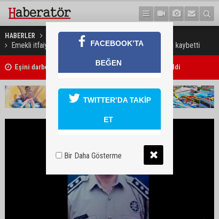
HABERLER
GÜNDEM
FACEBOOK'TA
Emekli itfaiye başmüfettişi Mehmet Ali Cihanlı hayatını kaybetti
BEĞEN
Girne’de işlenen cinayetin ardından 7 kişi tutuklandı
TWITTER'DA TAKİP
ET
Bir Daha Gösterme