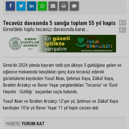
Tecavüz davasında 5 sanığa toplam 55 yıl hapis
A+
Girne’deki toplu tecavüz davasında karar...
A-
Girne’de 2024 yılında bayram tatili için ülkeye 3 günlüğüne gelen ve
eğlence mekanında tanıştıkları genç kıza tecavüz ederek
görüntülerini kaydeden Yusuf Akan, Şehmus Kaya, Zülküf Kaya,
İbrahim Arzakçı ve Baver Yaşar yargılandıkları ‘Tecavüz’ ve ‘Özel
Hayatın Gizliliği ‘ suçundan suçlu bulundu.
Yusuf Akan ve İbrahim Arzakçı 12’şer yıl, Şehmus ve Zülküf Kaya
kardeşler 10’ar yıl Baver Yaşar 11 yıl hapis cezası aldı.
HABERE
YORUM KAT