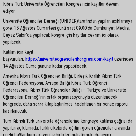
Kıbrıs Türk Üniversite Öğrencileri Kongresi için kayıtlar devam
ediyor.
Üniversite Öğrenciler Derneği (ÜNİDER)tarafından yapılan açıklamaya
göre, 15 Ağustos Cumartesi günü saat 09.00’da Cumhuriyet Meclisi,
Beyaz Salon’da yapılacak kongre için kayıtlar çevrim içi olarak
yapılacak.
Katılım için kayıt
başvuruları,
https://universiteogrencilerikongresi.com/kayit
üzerinden
14 Ağustos Cuma gününe kadar yapabilecek.
Amerika Kıbrıs Türk Öğrenciler Birliği, Birleşik Krallık Kıbrıs Türk
Öğrenci Federasyonu, Avrupa Birliği Kıbrıs Türk Öğrenci
Federasyonu, Kıbrıs Türk Öğrenciler Birliği – Türkiye ve Üniversite
Öğrencileri Derneği’nin ortak organizasyonuyla düzenlenecek
kongrede, daha sonra kitaplaştırılması hedeflenen bir sonuç raporu
hazırlanacak.
Tüm Kıbrıslı Türk üniversite öğrencilerine kongreye katılma çağrısı da
yapılan açıklamada, farklı ülkelerde eğitim gören öğrenciler arasında
güçlü bağlar kurmak, yeni iş birlikleri geliştirmek, deneyim