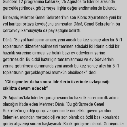
Gündem 12 programına katılarak, 26 Ağustos’ta liderler arasında
gerçekleştirilecek görüşmeye ilişkin değerlendirmelerde bulundu.
Birleşmiş Milletler Genel Sekreteri’nin son Kıbrıs ziyaretinde yeni bir
yol haritası ortaya koyduğunu anımsatan Dânâ, Genel Sekreter’in bu
çerçeveyi kamuoyuyla da paylaştığını belirtti.
Dânâ, “Bu yol haritasının amacı, yeni ancak bu kez sonuç alıcı bir 5+1
toplantısının düzenlenebilmesini teminen adadaki iki liderin ciddi bir
hazırlık sürecine girmesi ve belirli bazı ev ödevlerini yerine
getirmesidir. Bu ciddi hazırlığın tamamlanması ve ev ödevlerinin
yerine getirilmesi durumunda yeni ancak bu kez sonuç alıcı bir 5+1
toplantısının gerçekleşmesi mümkün olabilecek.” dedi.
-“Görüşmeler daha sonra liderlerin üzerinde uzlaşacağı
sıklıkta devam edecek”
26 Ağustos’taki liderler görüşmesinin bu hazırlık sürecinin ilk adımı
olacağını ifade eden Mehmet Dânâ, “Bu görüşmede Genel
Sekreter’in çizdiği çerçeve içerisinde öncelikle güven yaratıcı
önlemler, ardından metodoloji ve son olarak da özlü bazı konularda
görüş alışverişi süreci başlayacak. Bu ilk görüşme olacak. Görüşmeler