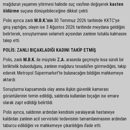
mağdurun yaşamını yitirmesi halinde suç vasfının değişerek
kasten
öldürme
suçuna dönüşebileceğine dikkat çekti.
Polis ayrıca zanlı
M.B.K.'nin
30 Temmuz 2026 tarihinde KKTC'ye
giriş yaptığını, olayın ise 3 Ağustos 2026 tarihinde meydana geldiğini
belirterek, soruşturmanın selameti açısından zanlının tutuklu kalmasını
talep etti.
POLİS: ZANLI BIÇAKLADIĞI KADINI TAKİP ETMİŞ
Polis, zanlı
M.B.K.
ile müşteki
Z.A.
arasında geçmişte kısa süreli bir
birliktelik bulunduğunu, zanlının mağduru tesadüfen görmediğini, takip
ederek Metropol Süpermarket'te bulunacağını bildiğini mahkemeye
aktardı.
Soruşturma kapsamında olay anına ilişkin güvenlik kamerası
görüntülerinin temin edildiği, saldırıda kullanılan bıçağın ise emare
olarak zapt edildiği belirtildi.
Polis ayrıca, saldırının ardından kendisini yaralayarak hastaneye
kaldırılan zanlının acil servisteki tedavisinin tamamlanmasının ardından
taburcu edildiğini ve mahkemeye çıkarıldığını ifade etti.