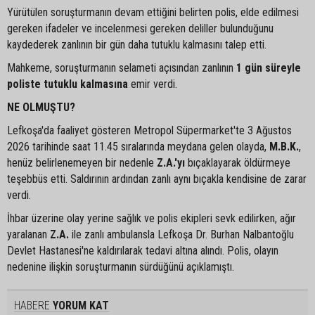
Yürütülen soruşturmanın devam ettiğini belirten polis, elde edilmesi
gereken ifadeler ve incelenmesi gereken deliller bulunduğunu
kaydederek zanlının bir gün daha tutuklu kalmasını talep etti.
Mahkeme, soruşturmanın selameti açısından zanlının
1 gün süreyle
poliste tutuklu kalmasına
emir verdi.
NE OLMUŞTU?
Lefkoşa'da faaliyet gösteren Metropol Süpermarket'te 3 Ağustos
2026 tarihinde saat 11.45 sıralarında meydana gelen olayda,
M.B.K.
,
henüz belirlenemeyen bir nedenle
Z.A.'yı
bıçaklayarak öldürmeye
teşebbüs etti. Saldırının ardından zanlı aynı bıçakla kendisine de zarar
verdi.
İhbar üzerine olay yerine sağlık ve polis ekipleri sevk edilirken, ağır
yaralanan
Z.A.
ile zanlı ambulansla Lefkoşa Dr. Burhan Nalbantoğlu
Devlet Hastanesi'ne kaldırılarak tedavi altına alındı. Polis, olayın
nedenine ilişkin soruşturmanın sürdüğünü açıklamıştı.
HABERE
YORUM KAT