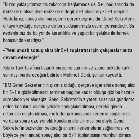
“Bizim yaklaşımımız müzakereler bağlamında da, 5+1 bağlamında da
müzakere olsun diye müzakere değil, 5+1 olsun diye 5+1 değildir.
Hedefimiz, sonuç alıcı süreçlerin gerçekleşmesidir. Genel Sekreter’in
ortaya koyduğu çerçeve de bu yaklaşımımızla uyum içerisindedir. Bu
nedenle biz de bu yönde kararlılıkla ve yapıcı bir şekilde ilerlemek
konusunda kararlıyız.”
-“Yeni ancak sonuç alıcı bir 5+1 toplantısı için çalışmalarımıza
devam edeceğiz”
Kıbrıs Türk tarafının hazırlık sürecine samimi ve yapıcı şekilde katkı
sunmayı sürdüreceğini belirten Mehmet Dânâ, şunları kaydetti:
“BM Genel Sekreteri’nin çizmiş olduğu çerçeve içerisinde sonuç alıcı
bir 5+1’e gidilebilmesini teminen bugüne kadar olduğu gibi bu hazırlık
sürecinde yer alacağız. Genel Sekreter’in ziyareti sırasında gündeme
gelen konuların olumlu şekilde sonuçlandırılması, gerekli güven
ortamının oluşturulması, metodoloji konusunda ilerleme sağlanması
ve daha sonra öze yönelik konuların ele alınması suretiyle Genel
Sekreter’in bizlerden beklediği anlamlı ilerlemelerin sağlanması ve
böylece yeni ancak sonuç alıcı bir 5+1 toplantısının mümkün olması