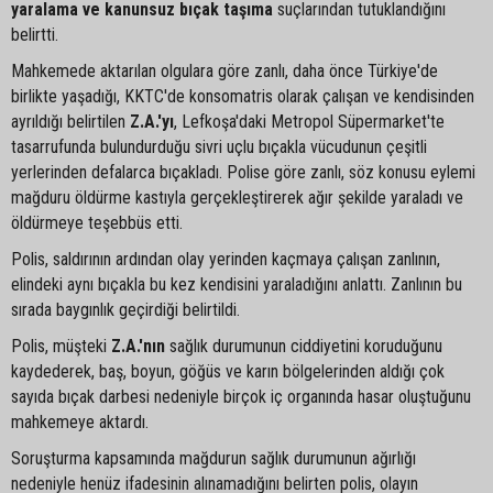
yaralama ve kanunsuz bıçak taşıma
suçlarından tutuklandığını
belirtti.
Mahkemede aktarılan olgulara göre zanlı, daha önce Türkiye'de
birlikte yaşadığı, KKTC'de konsomatris olarak çalışan ve kendisinden
ayrıldığı belirtilen
Z.A.'yı
, Lefkoşa'daki Metropol Süpermarket'te
tasarrufunda bulundurduğu sivri uçlu bıçakla vücudunun çeşitli
yerlerinden defalarca bıçakladı. Polise göre zanlı, söz konusu eylemi
mağduru öldürme kastıyla gerçekleştirerek ağır şekilde yaraladı ve
öldürmeye teşebbüs etti.
Polis, saldırının ardından olay yerinden kaçmaya çalışan zanlının,
elindeki aynı bıçakla bu kez kendisini yaraladığını anlattı. Zanlının bu
sırada baygınlık geçirdiği belirtildi.
Polis, müşteki
Z.A.'nın
sağlık durumunun ciddiyetini koruduğunu
kaydederek, baş, boyun, göğüs ve karın bölgelerinden aldığı çok
sayıda bıçak darbesi nedeniyle birçok iç organında hasar oluştuğunu
mahkemeye aktardı.
Soruşturma kapsamında mağdurun sağlık durumunun ağırlığı
nedeniyle henüz ifadesinin alınamadığını belirten polis, olayın