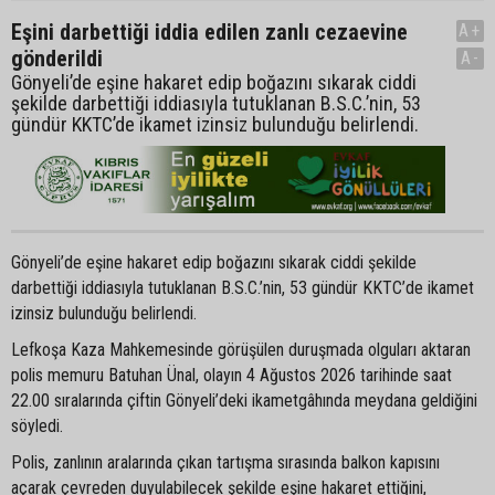
Eşini darbettiği iddia edilen zanlı cezaevine
A+
gönderildi
A-
Gönyeli’de eşine hakaret edip boğazını sıkarak ciddi
şekilde darbettiği iddiasıyla tutuklanan B.S.C.’nin, 53
gündür KKTC’de ikamet izinsiz bulunduğu belirlendi.
Gönyeli’de eşine hakaret edip boğazını sıkarak ciddi şekilde
darbettiği iddiasıyla tutuklanan B.S.C.’nin, 53 gündür KKTC’de ikamet
izinsiz bulunduğu belirlendi.
Lefkoşa Kaza Mahkemesinde görüşülen duruşmada olguları aktaran
polis memuru Batuhan Ünal, olayın 4 Ağustos 2026 tarihinde saat
22.00 sıralarında çiftin Gönyeli’deki ikametgâhında meydana geldiğini
söyledi.
Polis, zanlının aralarında çıkan tartışma sırasında balkon kapısını
açarak çevreden duyulabilecek şekilde eşine hakaret ettiğini,