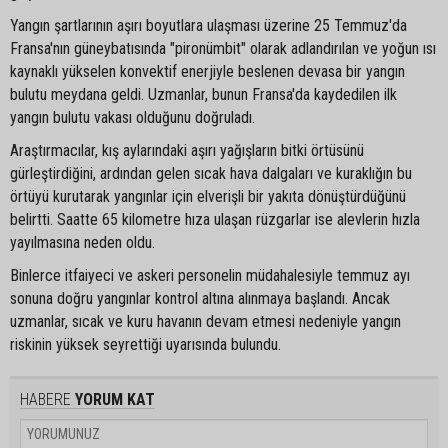
Yangın şartlarının aşırı boyutlara ulaşması üzerine 25 Temmuz'da
Fransa'nın güneybatısında "pironümbit" olarak adlandırılan ve yoğun ısı
kaynaklı yükselen konvektif enerjiyle beslenen devasa bir yangın
bulutu meydana geldi. Uzmanlar, bunun Fransa'da kaydedilen ilk
yangın bulutu vakası olduğunu doğruladı.
Araştırmacılar, kış aylarındaki aşırı yağışların bitki örtüsünü
gürleştirdiğini, ardından gelen sıcak hava dalgaları ve kuraklığın bu
örtüyü kurutarak yangınlar için elverişli bir yakıta dönüştürdüğünü
belirtti. Saatte 65 kilometre hıza ulaşan rüzgarlar ise alevlerin hızla
yayılmasına neden oldu.
Binlerce itfaiyeci ve askeri personelin müdahalesiyle temmuz ayı
sonuna doğru yangınlar kontrol altına alınmaya başlandı. Ancak
uzmanlar, sıcak ve kuru havanın devam etmesi nedeniyle yangın
riskinin yüksek seyrettiği uyarısında bulundu.
HABERE
YORUM KAT