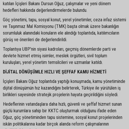
katılan İçişleri Bakanı Dursun Oğuz, çalışmalar ve yeni dönem
hedefleri hakkında değerlendirmelerde bulundu.
Göç yönetimi, tapu, sosyal konut, yerel yönetimler, ceza infaz sistemi
ve Taşınmaz Mal Komisyonu (TMK) başta olmak üzere bakanlığın
sorumluluk alanındaki konuların ele alındığı toplantıda, katılımcıların
görüş ve önerileri de değerlendirildi.
Toplantıya UBP’nin siyasi kadroları, geçmiş dönemlerde parti ve
devlete hizmet etmiş isimler, meslek örgütleri, sivil toplum
kuruluşları, yerel yönetim temsilcileri ve uzmanlar katıldı.
DİJİTAL DÖNÜŞÜMLE HIZLI VE ŞEFFAF KAMU HİZMETİ
İçişleri Bakanı Oğuz toplantıda yaptığı konuşmada, kamu yönetiminde
dijital dönüşümün hız kazandığını belirterek, Türkiye ile yürütülen iş
birlikleri sayesinde stratejik projelerin hayata geçirildiğini söyledi.
Hedeflerinin vatandaşlara daha hızlı, güvenli ve şeffaf hizmet sunan
güçlü kurumlara sahip bir KKTC oluşturmak olduğunu ifade eden
Oğuz, göç yönetiminden tapu sistemine, sosyal konut projelerinden
iskân politikalarına kadar birçok alanda reform çalışmalarının