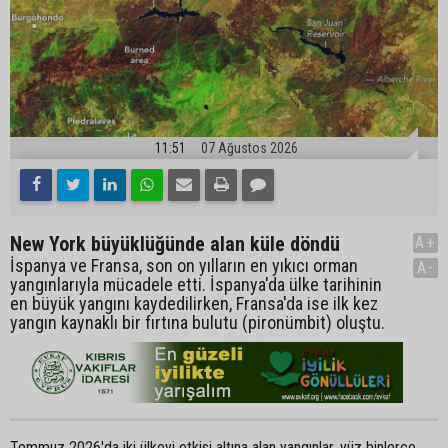
11:51
07 Ağustos 2026
New York büyüklüğünde alan küle döndü
A+
İspanya ve Fransa, son on yılların en yıkıcı orman
A-
yangınlarıyla mücadele etti. İspanya'da ülke tarihinin
en büyük yangını kaydedilirken, Fransa'da ise ilk kez
yangın kaynaklı bir fırtına bulutu (pironümbit) oluştu.
Temmuz 2026'da iki ülkeyi etkisi altına alan yangınlar, yüz binlerce