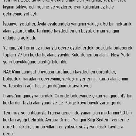
kişinin tahliye edilmesine ve yüzlerce evin kullanılamaz hale
gelmesine yol açtı.
İspanyol yetkililer, Ávila eyaletindeki yangının yaklaşık 50 bin hektarlık
alanı yakarak ülke tarihinde kaydedilen en büyük orman yangını
olduğunu açıkladı.
Yangın, 24 Temmuz itibarıyla çevre eyaletlerdeki odaklarla birleşerek
toplam 77 bin hektarlık alana yayıldı. Küle dönen bu alanın New York
şehri büyüklüğüne ulaştığı bildirildi.
NASA'nın Landsat 9 uydusu tarafından kaydedilen görüntüler,
bölgedeki barajların çevresinin, yerleşim yerlerinin, kamp alanlarının
ve tesislerin ağır hasar gördüğünü ortaya koydu.
Fransa'nın güneybatısındaki Gironde bölgesinde çıkan yangında 42 bin
hektardan fazla alan yandı ve Le Porge köyü büyük zarar gördü.
Temmuz sonu itibarıyla Fransa genelinde yanan alan miktarının 90 bin
hektarı aştığı belirtildi. Avrupa Orman Yangını Bilgi Sistemi verilerine
göre bu rakam, son on yılların en yüksek seviyesi olarak kayıtlara
geçti.