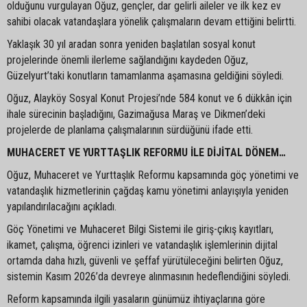
olduğunu vurgulayan Oğuz, gençler, dar gelirli aileler ve ilk kez ev
sahibi olacak vatandaşlara yönelik çalışmaların devam ettiğini belirtti.
Yaklaşık 30 yıl aradan sonra yeniden başlatılan sosyal konut
projelerinde önemli ilerleme sağlandığını kaydeden Oğuz,
Güzelyurt’taki konutların tamamlanma aşamasına geldiğini söyledi.
Oğuz, Alayköy Sosyal Konut Projesi’nde 584 konut ve 6 dükkân için
ihale sürecinin başladığını, Gazimağusa Maraş ve Dikmen’deki
projelerde de planlama çalışmalarının sürdüğünü ifade etti.
MUHACERET VE YURTTAŞLIK REFORMU İLE DİJİTAL DÖNEM…
Oğuz, Muhaceret ve Yurttaşlık Reformu kapsamında göç yönetimi ve
vatandaşlık hizmetlerinin çağdaş kamu yönetimi anlayışıyla yeniden
yapılandırılacağını açıkladı.
Göç Yönetimi ve Muhaceret Bilgi Sistemi ile giriş-çıkış kayıtları,
ikamet, çalışma, öğrenci izinleri ve vatandaşlık işlemlerinin dijital
ortamda daha hızlı, güvenli ve şeffaf yürütüleceğini belirten Oğuz,
sistemin Kasım 2026’da devreye alınmasının hedeflendiğini söyledi.
Reform kapsamında ilgili yasaların günümüz ihtiyaçlarına göre