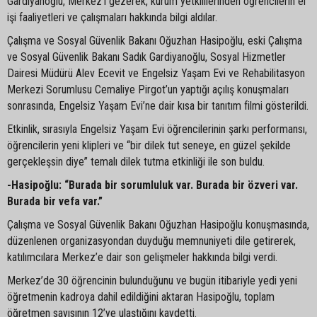
Gardiyanoğlu, Merkez’i gezerek, kurum yetkililerinden öğrencilerin el
işi faaliyetleri ve çalışmaları hakkında bilgi aldılar.
Çalışma ve Sosyal Güvenlik Bakanı Oğuzhan Hasipoğlu, eski Çalışma
ve Sosyal Güvenlik Bakanı Sadık Gardiyanoğlu, Sosyal Hizmetler
Dairesi Müdürü Alev Ecevit ve Engelsiz Yaşam Evi ve Rehabilitasyon
Merkezi Sorumlusu Cemaliye Pirgot’un yaptığı açılış konuşmaları
sonrasında, Engelsiz Yaşam Evi’ne dair kısa bir tanıtım filmi gösterildi.
Etkinlik, sırasıyla Engelsiz Yaşam Evi öğrencilerinin şarkı performansı,
öğrencilerin yeni klipleri ve “bir dilek tut seneye, en güzel şekilde
gerçekleşsin diye” temalı dilek tutma etkinliği ile son buldu.
-Hasipoğlu: “Burada bir sorumluluk var. Burada bir özveri var.
Burada bir vefa var.”
Çalışma ve Sosyal Güvenlik Bakanı Oğuzhan Hasipoğlu konuşmasında,
düzenlenen organizasyondan duyduğu memnuniyeti dile getirerek,
katılımcılara Merkez’e dair son gelişmeler hakkında bilgi verdi.
Merkez’de 30 öğrencinin bulunduğunu ve bugün itibariyle yedi yeni
öğretmenin kadroya dahil edildiğini aktaran Hasipoğlu, toplam
öğretmen sayısının 12’ye ulaştığını kaydetti.