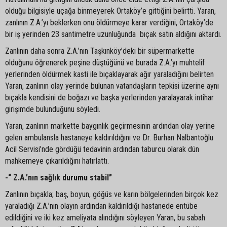
olduğu bilgisiyle uçağa binmeyerek Ortaköy’e gittiğini belirtti. Yaran,
zanlının Z.A.’yı beklerken onu öldürmeye karar verdiğini, Ortaköy’de
bir iş yerinden 23 santimetre uzunluğunda bıçak satın aldığını aktardı.
Zanlının daha sonra Z.A.’nın Taşkınköy’deki bir süpermarkette
olduğunu öğrenerek peşine düştüğünü ve burada Z.A.’yı muhtelif
yerlerinden öldürmek kasti ile bıçaklayarak ağır yaraladığını belirten
Yaran, zanlının olay yerinde bulunan vatandaşların tepkisi üzerine aynı
bıçakla kendisini de boğazı ve başka yerlerinden yaralayarak intihar
girişimde bulunduğunu söyledi.
Yaran, zanlının markette baygınlık geçirmesinin ardından olay yerine
gelen ambulansla hastaneye kaldırıldığını ve Dr. Burhan Nalbantoğlu
Acil Servisi’nde gördüğü tedavinin ardından taburcu olarak dün
mahkemeye çıkarıldığını hatırlattı.
-“ Z.A.’nın sağlık durumu stabil”
Zanlının bıçakla; baş, boyun, göğüs ve karın bölgelerinden birçok kez
yaraladığı Z.A.’nın olayın ardından kaldırıldığı hastanede entübe
edildiğini ve iki kez ameliyata alındığını söyleyen Yaran, bu sabah