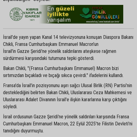
İsrail'de yayın yapan Kanal 14 televizyonuna konuşan Diaspora Bakanı
Chikli, Fransa Cumhurbaşkanı Emmanuel Macron'un
İsrail'in Gazze Şeridi'ne yönelik saldırılarını ateşkese rağmen
sürdürmesi karşısındaki tutumuna tepki gösterdi.
Bakan Chikli, "(Fransa Cumhurbaşkanı Emmanuel) Macron bizi
sırtımızdan bıçakladı ve bıçağı sıkıca çevirdi." ifadelerini kullandı.
Fransa'da İsrail'in pozisyonunu aşırı sağcı Ulusal Birlik (RN) Partisi'nin
desteklediğini belirten Bakan Chikli, Uluslararası Ceza Mahkemesi ve
Uluslararası Adalet Divanının İsrail'e ilişkin kararlarına karşı çıktığını
söyledi.
İsrail ordusunun Gazze Şeridi'ne yönelik saldırıları karşısında Fransa
Cumhurbaşkanı Emmanuel Macron, 22 Eylül 2025'te Filistin Devleti'ni
tanıdığını duyurmuştu.