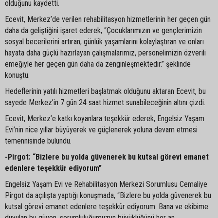
olduğunu kaydetti.
Ecevit, Merkez’de verilen rehabilitasyon hizmetlerinin her geçen gün
daha da geliştiğini işaret ederek, “Çocuklarımızın ve gençlerimizin
sosyal becerilerini artıran, günlük yaşamlarını kolaylaştıran ve onları
hayata daha güçlü hazırlayan çalışmalarımız, personelimizin özverili
emeğiyle her geçen gün daha da zenginleşmektedir.” şeklinde
konuştu.
Hedeflerinin yatılı hizmetleri başlatmak olduğunu aktaran Ecevit, bu
sayede Merkez’in 7 gün 24 saat hizmet sunabileceğinin altını çizdi.
Ecevit, Merkez’e katkı koyanlara teşekkür ederek, Engelsiz Yaşam
Evi’nin nice yıllar büyüyerek ve güçlenerek yoluna devam etmesi
temennisinde bulundu.
-Pirgot: “Bizlere bu yolda güvenerek bu kutsal görevi emanet
edenlere teşekkür ediyorum”
Engelsiz Yaşam Evi ve Rehabilitasyon Merkezi Sorumlusu Cemaliye
Pirgot da açılışta yaptığı konuşmada, “Bizlere bu yolda güvenerek bu
kutsal görevi emanet edenlere teşekkür ediyorum. Bana ve ekibime
duyulan bu güven, sorumluluğumuzun büyüklüğünü her an