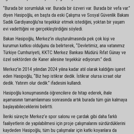
“Burada bir sorumluluk var. Burada bir özveri var. Burada bir vefa var.”
diyen Hasipoğlu, en başta da eski Çalışma ve Sosyal Güvenlik Bakanı
Sadık Gardiyanoğlu’na teşekkür etmek istediğini, yoktan bir yaşam
evi vadettiğini ve gerçekleştirdiğini söyledi.
Bakan Hasipoğlu, Merkez’in oluşturulmasında pek çok kişi ve
kurumun katkısı olduğunu da belirterek, “Devletimiz, ana vatanımız
Türkiye Cumhuriyeti, KKTC Merkez Bankası Müdürü Rıfat Günay ve
özel sektörden de Kaner ailesine teşekkür ediyorum.” dedi.
Merkez’in 2014 yılından 2024 yılına kadar atıl olarak kaldığını işaret
eden Hasipoğlu, “Biz hep istikrar dedik. İstikrar olursa icraat olur
dedik. Yatırım olur dedik.” ifadesini kullandı.
Hasipoğlu konuşmasında öğrencilere de hitap ederek, ihale
aşamasının tamamlanması sonrasında artık burada tüm gün kalmaya
başlayabileceklerini belirtti.
İleriki süreçte Merkez’e spor salonu ve çardak gibi daha farklı
faaliyetlerin de yapılabilmesi için proje çalışmalarını sürdürdüklerini
kaydeden Hasipoğlu, tüm bu çalışmalar için katkı koyanlara da