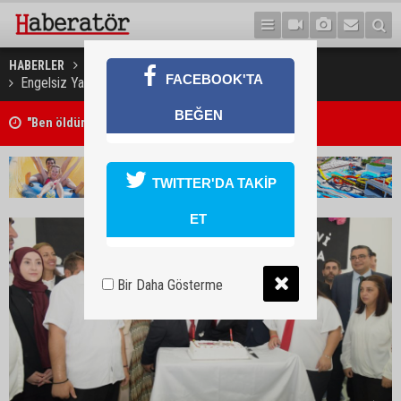
HABERLER
GÜNDEM
FACEBOOK'TA
Engelsiz Yaşam Evi 1. yıl kutlama etkinliği yapıldı
BEĞEN
"Ben öldürdüm"
TWITTER'DA TAKİP
ET
Bir Daha Gösterme