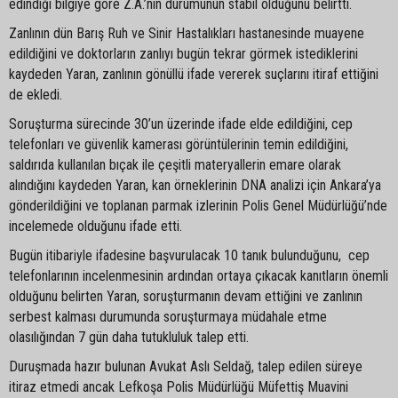
edindiği bilgiye göre Z.A.’nın durumunun stabil olduğunu belirtti.
Zanlının dün Barış Ruh ve Sinir Hastalıkları hastanesinde muayene
edildiğini ve doktorların zanlıyı bugün tekrar görmek istediklerini
kaydeden Yaran, zanlının gönüllü ifade vererek suçlarını itiraf ettiğini
de ekledi.
Soruşturma sürecinde 30’un üzerinde ifade elde edildiğini, cep
telefonları ve güvenlik kamerası görüntülerinin temin edildiğini,
saldırıda kullanılan bıçak ile çeşitli materyallerin emare olarak
alındığını kaydeden Yaran, kan örneklerinin DNA analizi için Ankara’ya
gönderildiğini ve toplanan parmak izlerinin Polis Genel Müdürlüğü’nde
incelemede olduğunu ifade etti.
Bugün itibariyle ifadesine başvurulacak 10 tanık bulunduğunu, cep
telefonlarının incelenmesinin ardından ortaya çıkacak kanıtların önemli
olduğunu belirten Yaran, soruşturmanın devam ettiğini ve zanlının
serbest kalması durumunda soruşturmaya müdahale etme
olasılığından 7 gün daha tutukluluk talep etti.
Duruşmada hazır bulunan Avukat Aslı Seldağ, talep edilen süreye
itiraz etmedi ancak Lefkoşa Polis Müdürlüğü Müfettiş Muavini