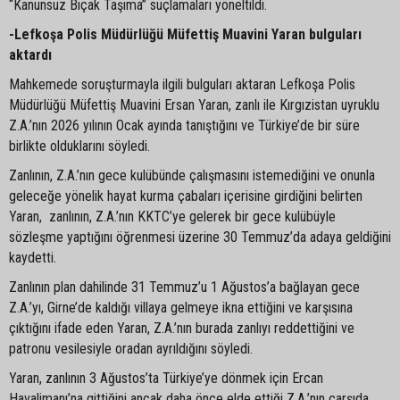
“Kanunsuz Bıçak Taşıma” suçlamaları yöneltildi.
-Lefkoşa Polis Müdürlüğü Müfettiş Muavini Yaran bulguları
aktardı
Mahkemede soruşturmayla ilgili bulguları aktaran Lefkoşa Polis
Müdürlüğü Müfettiş Muavini Ersan Yaran, zanlı ile Kırgızistan uyruklu
Z.A.’nın 2026 yılının Ocak ayında tanıştığını ve Türkiye’de bir süre
birlikte olduklarını söyledi.
Zanlının, Z.A.’nın gece kulübünde çalışmasını istemediğini ve onunla
geleceğe yönelik hayat kurma çabaları içerisine girdiğini belirten
Yaran, zanlının, Z.A.’nın KKTC’ye gelerek bir gece kulübüyle
sözleşme yaptığını öğrenmesi üzerine 30 Temmuz’da adaya geldiğini
kaydetti.
Zanlının plan dahilinde 31 Temmuz’u 1 Ağustos’a bağlayan gece
Z.A.’yı, Girne’de kaldığı villaya gelmeye ikna ettiğini ve karşısına
çıktığını ifade eden Yaran, Z.A.’nın burada zanlıyı reddettiğini ve
patronu vesilesiyle oradan ayrıldığını söyledi.
Yaran, zanlının 3 Ağustos’ta Türkiye’ye dönmek için Ercan
Havalimanı’na gittiğini ancak daha önce elde ettiği Z.A.’nın çarşıda