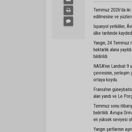
Temmuz 2026'da iki ülk
edilmesine ve yüzlerc
İspanyol yetkililer, Á
ülke tarihinde kayded
Yangın, 24 Temmuz iti
hektarlık alana yayıl
bildirildi.
NASA'nın Landsat 9 uy
çevresinin, yerleşim y
ortaya koydu.
Fransa'nın güneybatı
alan yandı ve Le Por
Temmuz sonu itibarıyl
belirtildi. Avrupa Orm
en yüksek seviyesi ol
Yangın şartlarının aş