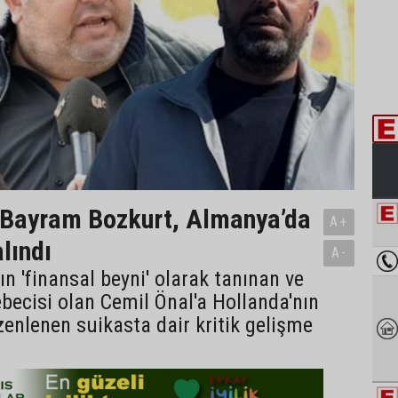
 Bayram Bozkurt, Almanya’da
A+
lındı
A-
nın 'finansal beyni' olarak tanınan ve
ecisi olan Cemil Önal'a Hollanda'nın
enlenen suikasta dair kritik gelişme