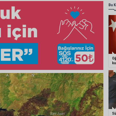
Bu K
Oğ
ku
Sü