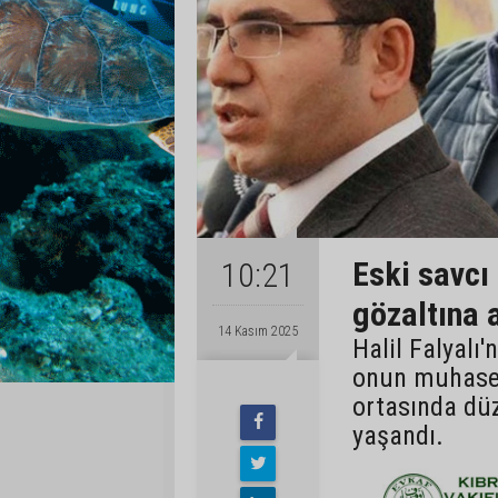
Eski savcı
10:21
gözaltına a
14 Kasım 2025
Halil Falyalı'
onun muhaseb
ortasında düz
yaşandı.