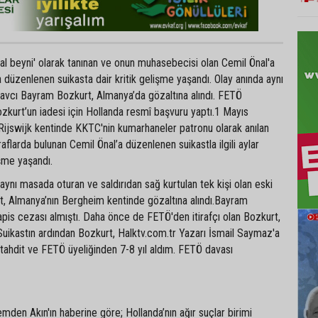
ansal beyni' olarak tanınan ve onun muhasebecisi olan Cemil Önal'a
a düzenlenen suikasta dair kritik gelişme yaşandı. Olay anında aynı
avcı Bayram Bozkurt, Almanya’da gözaltına alındı. FETÖ
zkurt’un iadesi için Hollanda resmî başvuru yaptı.1 Mayıs
Rijswijk kentinde KKTC'nin kumarhaneler patronu olarak anılan
 itiraflarda bulunan Cemil Önal’a düzenlenen suikastla ilgili aylar
şme yaşandı.
 aynı masada oturan ve saldırıdan sağ kurtulan tek kişi olan eski
, Almanya’nın Bergheim kentinde gözaltına alındı.Bayram
pis cezası almıştı. Daha önce de FETÖ'den itirafçı olan Bozkurt,
 Suikastın ardından Bozkurt, Halktv.com.tr Yazarı İsmail Saymaz'a
tahdit ve FETÖ üyeliğinden 7-8 yıl aldım. FETÖ davası
mden Akın'ın haberine göre; Hollanda’nın ağır suçlar birimi