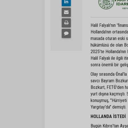
Halil Falyalı'nın 'fin
Hollanda'nın ortasınd
masada oturan eski s
hükümlüsü de olan Bo
2025’te Hollanda’nın 
Halil Falyalı ile ilgili
sonra önemli bir geli
Olay sırasında Önal’la
savcı Bayram Bozkurt
Bozkurt, FETÖ'den ha
yurt dışına kaçmıştı.
konuşmuş, "Hürriyeti 
Yargıtay'da" demişti.
HOLLANDA İSTEDİ
Bugün Kıbrıs'tan Ayşe