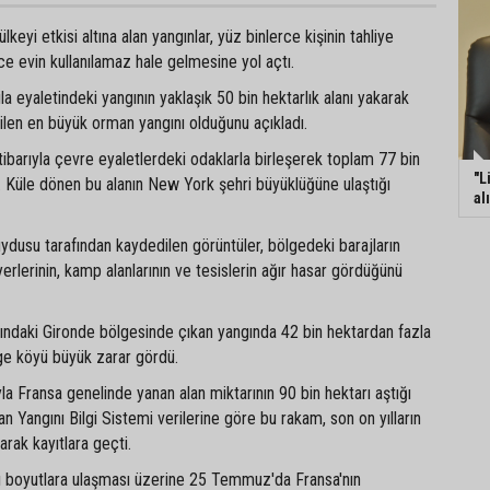
eyi etkisi altına alan yangınlar, yüz binlerce kişinin tahliye
e evin kullanılamaz hale gelmesine yol açtı.
vila eyaletindeki yangının yaklaşık 50 bin hektarlık alanı yakarak
ilen en büyük orman yangını olduğunu açıkladı.
barıyla çevre eyaletlerdeki odaklarla birleşerek toplam 77 bin
"L
dı. Küle dönen bu alanın New York şehri büyüklüğüne ulaştığı
al
dusu tarafından kaydedilen görüntüler, bölgedeki barajların
erlerinin, kamp alanlarının ve tesislerin ağır hasar gördüğünü
sındaki Gironde bölgesinde çıkan yangında 42 bin hektardan fazla
ge köyü büyük zarar gördü.
a Fransa genelinde yanan alan miktarının 90 bin hektarı aştığı
an Yangını Bilgi Sistemi verilerine göre bu rakam, son on yılların
arak kayıtlara geçti.
ırı boyutlara ulaşması üzerine 25 Temmuz'da Fransa'nın