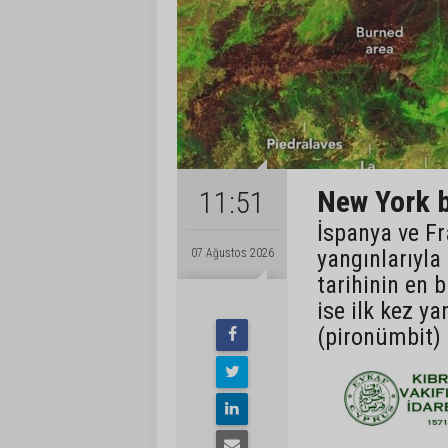
New York b
11:51
İspanya ve Fr
yangınlarıyla
07 Ağustos 2026
tarihinin en 
ise ilk kez ya
(pironümbit) 