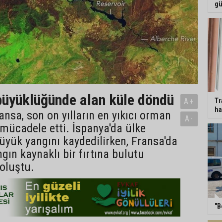
gü
üyüklüğünde alan küle döndü
Tr
A+
ha
ansa, son on yılların en yıkıcı orman
A-
 mücadele etti. İspanya'da ülke
büyük yangını kaydedilirken, Fransa'da
ngın kaynaklı bir fırtına bulutu
oluştu.
"B