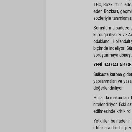
TGO, Bozkurt’un iades
eden Bozkurt, geçmiş
sözleriyle tanımlamışt
Soruşturma sadece sa
kurduğu ilişkiler ve A
odaklandı. Hollandalı 
biçimde inceliyor. Sü
soruşturmaya dönüştüğ
YENİ DALGALAR GE
Suikasta kurban gide
yapılanmaları ve yasa d
değerlendiriliyor.
Hollanda makamları, 
nitelendiriyor. Eski s
edilmesinde kritik rol
Yetkililer, bu ifadenin
ittifaklara dair bilgil