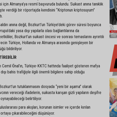
i için Almanya’ya resmî başvuruda bulundu. Suikast anına tanıklık
te verdiği bir röportajda kendisini “Kriptonun kriptosuyum”
ı.
ldırı anına değil, Bozkurt’un Türkiye’deki görev süresi boyunca
vrupa’daki yasa dışı yapılarla olası bağlantılarına da
yetkililer, Bozkurt’un suikast öncesi ve sonrası temaslarını ayrıntılı
recin Türkiye, Hollanda ve Almanya arasında genişleyen bir
ü bildiriliyor.
TİREBİLİR
n Cemil Önal’ın, Türkiye-KKTC hattında faaliyet gösteren mafya
ışı bahis trafiğiyle ilgili önemli bilgilere sahip olduğu
Bozkurt’un tutuklanmasını dosyada “yeni bir aşama” olarak
avcının vereceği ifadelerin, suikasta karışan gizli yapıların deşifre
 oynayabileceği belirtiliyor.
 uluslararası para akışları, korunan isimler ve içerde kırılan
er ortaya çıkarabileceğini düşünüyor.