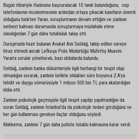
Bugün itibariyle ifadesine başvurulacak 10 tanık bulunduğunu, cep
telefonlarının incelenmesinin ardından ortaya çıkacak kanıtların önemli
olduğunu belirten Yaran, soruşturmanın devam ettiğini ve zanlının
serbest kalması durumunda soruşturmaya müdahale etme
olasılığından 7 gün daha tutukluluk talep etti.
Duruşmada hazır bulunan Avukat Aslı Seldağ, talep edilen süreye
itiraz etmedi ancak Lefkoşa Polis Müdürlüğü Müfettiş Muavini
Yaran’a sorular yönelterek, bazı iddialarda bulundu.
Seldağ, zanlının banka dökümleriyle ilgili herhangi bir tespit olup
olmadığını sorarak, zanlının birlikte oldukları süre boyunca Z.A’ya
tehdit ve duygu sömürüsüyle 1 milyon 500 bin TL para akatardığını
iddia etti.
Zanlının psikolojik geçmişiyle ilgili tespit yapılıp yapılmadığını da
soran Seldağ, zanlının İstanbul’da da psikolojik tedavi gördüğünü ve
her gün kullanması gereken ilaçlar olduğunu söyledi.
Mahkeme, zanlının 7 gün daha poliste tutuklu kalmasına karar verdi.