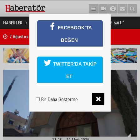
"Etkin ve şeffaf bir soruşturma şart!"
HABERLER
GÜNDEM
FACEBOOK'TA
7 Ağustos 2026 Döviz Kurları
BEĞEN
TWITTER'DA TAKİP
ET
Bir Daha Gösterme
11:25
11 Mart 2025