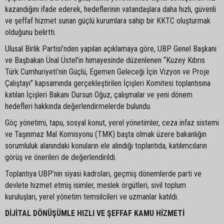
kazandığını ifade ederek, hedeflerinin vatandaşlara daha hızlı, güvenli
ve şeffaf hizmet sunan güçlü kurumlara sahip bir KKTC oluşturmak
olduğunu belirtti.
Ulusal Birlik Partisi’nden yapılan açıklamaya göre, UBP Genel Başkanı
ve Başbakan Ünal Üstel’in himayesinde düzenlenen “Kuzey Kıbrıs
Türk Cumhuriyeti’nin Güçlü, Egemen Geleceği İçin Vizyon ve Proje
Çalıştayı” kapsamında gerçekleştirilen İçişleri Komitesi toplantısına
katılan İçişleri Bakanı Dursun Oğuz, çalışmalar ve yeni dönem
hedefleri hakkında değerlendirmelerde bulundu.
Göç yönetimi, tapu, sosyal konut, yerel yönetimler, ceza infaz sistemi
ve Taşınmaz Mal Komisyonu (TMK) başta olmak üzere bakanlığın
sorumluluk alanındaki konuların ele alındığı toplantıda, katılımcıların
görüş ve önerileri de değerlendirildi.
Toplantıya UBP’nin siyasi kadroları, geçmiş dönemlerde parti ve
devlete hizmet etmiş isimler, meslek örgütleri, sivil toplum
kuruluşları, yerel yönetim temsilcileri ve uzmanlar katıldı.
DİJİTAL DÖNÜŞÜMLE HIZLI VE ŞEFFAF KAMU HİZMETİ