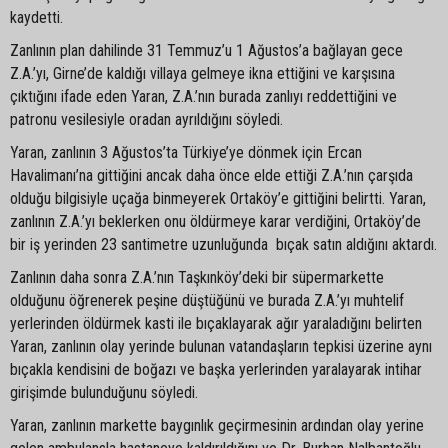
kaydetti.
Zanlının plan dahilinde 31 Temmuz’u 1 Ağustos’a bağlayan gece
Z.A.’yı, Girne’de kaldığı villaya gelmeye ikna ettiğini ve karşısına
çıktığını ifade eden Yaran, Z.A.’nın burada zanlıyı reddettiğini ve
patronu vesilesiyle oradan ayrıldığını söyledi.
Yaran, zanlının 3 Ağustos’ta Türkiye’ye dönmek için Ercan
Havalimanı’na gittiğini ancak daha önce elde ettiği Z.A.’nın çarşıda
olduğu bilgisiyle uçağa binmeyerek Ortaköy’e gittiğini belirtti. Yaran,
zanlının Z.A.’yı beklerken onu öldürmeye karar verdiğini, Ortaköy’de
bir iş yerinden 23 santimetre uzunluğunda bıçak satın aldığını aktardı.
Zanlının daha sonra Z.A.’nın Taşkınköy’deki bir süpermarkette
olduğunu öğrenerek peşine düştüğünü ve burada Z.A.’yı muhtelif
yerlerinden öldürmek kasti ile bıçaklayarak ağır yaraladığını belirten
Yaran, zanlının olay yerinde bulunan vatandaşların tepkisi üzerine aynı
bıçakla kendisini de boğazı ve başka yerlerinden yaralayarak intihar
girişimde bulunduğunu söyledi.
Yaran, zanlının markette baygınlık geçirmesinin ardından olay yerine