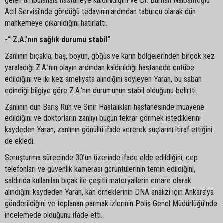
gelen ambulansla hastaneye kaldırıldığını ve Dr. Burhan Nalbantoğlu
Acil Servisi’nde gördüğü tedavinin ardından taburcu olarak dün
mahkemeye çıkarıldığını hatırlattı.
-“ Z.A.’nın sağlık durumu stabil”
Zanlının bıçakla; baş, boyun, göğüs ve karın bölgelerinden birçok kez
yaraladığı Z.A.’nın olayın ardından kaldırıldığı hastanede entübe
edildiğini ve iki kez ameliyata alındığını söyleyen Yaran, bu sabah
edindiği bilgiye göre Z.A.’nın durumunun stabil olduğunu belirtti.
Zanlının dün Barış Ruh ve Sinir Hastalıkları hastanesinde muayene
edildiğini ve doktorların zanlıyı bugün tekrar görmek istediklerini
kaydeden Yaran, zanlının gönüllü ifade vererek suçlarını itiraf ettiğini
de ekledi.
Soruşturma sürecinde 30’un üzerinde ifade elde edildiğini, cep
telefonları ve güvenlik kamerası görüntülerinin temin edildiğini,
saldırıda kullanılan bıçak ile çeşitli materyallerin emare olarak
alındığını kaydeden Yaran, kan örneklerinin DNA analizi için Ankara’ya
gönderildiğini ve toplanan parmak izlerinin Polis Genel Müdürlüğü’nde
incelemede olduğunu ifade etti.