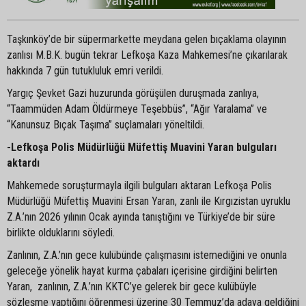
Taşkınköy’de bir süpermarkette meydana gelen bıçaklama olayının
zanlısı M.B.K. bugün tekrar Lefkoşa Kaza Mahkemesi’ne çıkarılarak
hakkında 7 gün tutukluluk emri verildi.
Yargıç Şevket Gazi huzurunda görüşülen duruşmada zanlıya,
“Taammüden Adam Öldürmeye Teşebbüs”, “Ağır Yaralama” ve
“Kanunsuz Bıçak Taşıma” suçlamaları yöneltildi.
-Lefkoşa Polis Müdürlüğü Müfettiş Muavini Yaran bulguları
aktardı
Mahkemede soruşturmayla ilgili bulguları aktaran Lefkoşa Polis
Müdürlüğü Müfettiş Muavini Ersan Yaran, zanlı ile Kırgızistan uyruklu
Z.A.’nın 2026 yılının Ocak ayında tanıştığını ve Türkiye’de bir süre
birlikte olduklarını söyledi.
Zanlının, Z.A.’nın gece kulübünde çalışmasını istemediğini ve onunla
geleceğe yönelik hayat kurma çabaları içerisine girdiğini belirten
Yaran, zanlının, Z.A.’nın KKTC’ye gelerek bir gece kulübüyle
sözleşme yaptığını öğrenmesi üzerine 30 Temmuz’da adaya geldiğini