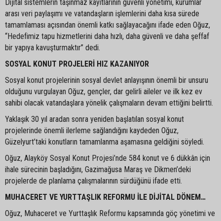
Dijital sistemlerin taşınmaz kayıtlarının güvenli yönetimi, kurumlar
arası veri paylaşımı ve vatandaşların işlemlerini daha kısa sürede
tamamlaması açısından önemli katkı sağlayacağını ifade eden Oğuz,
“Hedefimiz tapu hizmetlerini daha hızlı, daha güvenli ve daha şeffaf
bir yapıya kavuşturmaktır” dedi.
SOSYAL KONUT PROJELERİ HIZ KAZANIYOR
Sosyal konut projelerinin sosyal devlet anlayışının önemli bir unsuru
olduğunu vurgulayan Oğuz, gençler, dar gelirli aileler ve ilk kez ev
sahibi olacak vatandaşlara yönelik çalışmaların devam ettiğini belirtti.
Yaklaşık 30 yıl aradan sonra yeniden başlatılan sosyal konut
projelerinde önemli ilerleme sağlandığını kaydeden Oğuz,
Güzelyurt’taki konutların tamamlanma aşamasına geldiğini söyledi.
Oğuz, Alayköy Sosyal Konut Projesi’nde 584 konut ve 6 dükkân için
ihale sürecinin başladığını, Gazimağusa Maraş ve Dikmen’deki
projelerde de planlama çalışmalarının sürdüğünü ifade etti.
MUHACERET VE YURTTAŞLIK REFORMU İLE DİJİTAL DÖNEM…
Oğuz, Muhaceret ve Yurttaşlık Reformu kapsamında göç yönetimi ve