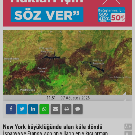
11:51
07 Ağustos 2026
New York büyüklüğünde alan küle döndü
A+
İspanya ve Fransa, son on yılların en yıkıcı orman
A-