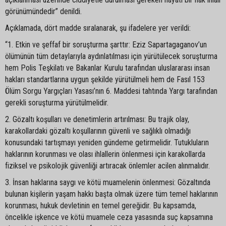
görünümündedir” denildi.
Açıklamada, dört madde sıralanarak, şu ifadelere yer verildi:
“1. Etkin ve şeffaf bir soruşturma şarttır: Eziz Sapartagaganov’un
ölümünün tüm detaylarıyla aydınlatılması için yürütülecek soruşturma
hem Polis Teşkilatı ve Bakanlar Kurulu tarafından uluslararası insan
hakları standartlarına uygun şekilde yürütülmeli hem de Fasıl 153
Ölüm Sorgu Yargıçları Yasası’nın 6. Maddesi tahtında Yargı tarafından
gerekli soruşturma yürütülmelidir.
2. Gözaltı koşulları ve denetimlerin artırılması: Bu trajik olay,
karakollardaki gözaltı koşullarının güvenli ve sağlıklı olmadığı
konusundaki tartışmayı yeniden gündeme getirmelidir. Tutukluların
haklarının korunması ve olası ihlallerin önlenmesi için karakollarda
fiziksel ve psikolojik güvenliği artıracak önlemler acilen alınmalıdır.
3. İnsan haklarına saygı ve kötü muamelenin önlenmesi: Gözaltında
bulunan kişilerin yaşam hakkı başta olmak üzere tüm temel haklarının
korunması, hukuk devletinin en temel gereğidir. Bu kapsamda,
öncelikle işkence ve kötü muamele ceza yasasında suç kapsamına