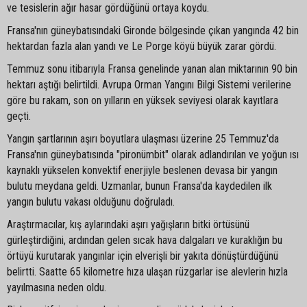
ve tesislerin ağır hasar gördüğünü ortaya koydu.
Fransa'nın güneybatısındaki Gironde bölgesinde çıkan yangında 42 bin
hektardan fazla alan yandı ve Le Porge köyü büyük zarar gördü.
Temmuz sonu itibarıyla Fransa genelinde yanan alan miktarının 90 bin
hektarı aştığı belirtildi. Avrupa Orman Yangını Bilgi Sistemi verilerine
göre bu rakam, son on yılların en yüksek seviyesi olarak kayıtlara
geçti.
Yangın şartlarının aşırı boyutlara ulaşması üzerine 25 Temmuz'da
Fransa'nın güneybatısında "pironümbit" olarak adlandırılan ve yoğun ısı
kaynaklı yükselen konvektif enerjiyle beslenen devasa bir yangın
bulutu meydana geldi. Uzmanlar, bunun Fransa'da kaydedilen ilk
yangın bulutu vakası olduğunu doğruladı.
Araştırmacılar, kış aylarındaki aşırı yağışların bitki örtüsünü
gürleştirdiğini, ardından gelen sıcak hava dalgaları ve kuraklığın bu
örtüyü kurutarak yangınlar için elverişli bir yakıta dönüştürdüğünü
belirtti. Saatte 65 kilometre hıza ulaşan rüzgarlar ise alevlerin hızla
yayılmasına neden oldu.