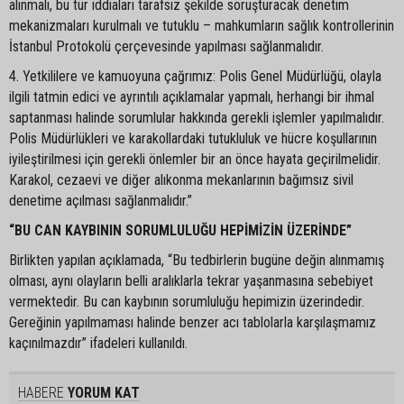
alınmalı, bu tür iddiaları tarafsız şekilde soruşturacak denetim
mekanizmaları kurulmalı ve tutuklu – mahkumların sağlık kontrollerinin
İstanbul Protokolü çerçevesinde yapılması sağlanmalıdır.
4. Yetkililere ve kamuoyuna çağrımız: Polis Genel Müdürlüğü, olayla
ilgili tatmin edici ve ayrıntılı açıklamalar yapmalı, herhangi bir ihmal
saptanması halinde sorumlular hakkında gerekli işlemler yapılmalıdır.
Polis Müdürlükleri ve karakollardaki tutukluluk ve hücre koşullarının
iyileştirilmesi için gerekli önlemler bir an önce hayata geçirilmelidir.
Karakol, cezaevi ve diğer alıkonma mekanlarının bağımsız sivil
denetime açılması sağlanmalıdır.”
“BU CAN KAYBININ SORUMLULUĞU HEPİMİZİN ÜZERİNDE”
Birlikten yapılan açıklamada, “Bu tedbirlerin bugüne değin alınmamış
olması, aynı olayların belli aralıklarla tekrar yaşanmasına sebebiyet
vermektedir. Bu can kaybının sorumluluğu hepimizin üzerindedir.
Gereğinin yapılmaması halinde benzer acı tablolarla karşılaşmamız
kaçınılmazdır” ifadeleri kullanıldı.
HABERE
YORUM KAT