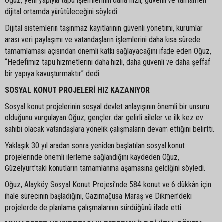
Oğuz, yeni yapıyla tapu işlemlerinin daha hızlı, güvenli ve tamamen
dijital ortamda yürütüleceğini söyledi.
Dijital sistemlerin taşınmaz kayıtlarının güvenli yönetimi, kurumlar
arası veri paylaşımı ve vatandaşların işlemlerini daha kısa sürede
tamamlaması açısından önemli katkı sağlayacağını ifade eden Oğuz,
“Hedefimiz tapu hizmetlerini daha hızlı, daha güvenli ve daha şeffaf
bir yapıya kavuşturmaktır” dedi.
SOSYAL KONUT PROJELERİ HIZ KAZANIYOR
Sosyal konut projelerinin sosyal devlet anlayışının önemli bir unsuru
olduğunu vurgulayan Oğuz, gençler, dar gelirli aileler ve ilk kez ev
sahibi olacak vatandaşlara yönelik çalışmaların devam ettiğini belirtti.
Yaklaşık 30 yıl aradan sonra yeniden başlatılan sosyal konut
projelerinde önemli ilerleme sağlandığını kaydeden Oğuz,
Güzelyurt’taki konutların tamamlanma aşamasına geldiğini söyledi.
Oğuz, Alayköy Sosyal Konut Projesi’nde 584 konut ve 6 dükkân için
ihale sürecinin başladığını, Gazimağusa Maraş ve Dikmen’deki
projelerde de planlama çalışmalarının sürdüğünü ifade etti.