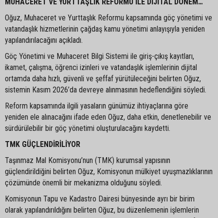
MUHACERET VE YURTTAŞLIK REFORMU İLE DİJİTAL DÖNEM…
Oğuz, Muhaceret ve Yurttaşlık Reformu kapsamında göç yönetimi ve
vatandaşlık hizmetlerinin çağdaş kamu yönetimi anlayışıyla yeniden
yapılandırılacağını açıkladı.
Göç Yönetimi ve Muhaceret Bilgi Sistemi ile giriş-çıkış kayıtları,
ikamet, çalışma, öğrenci izinleri ve vatandaşlık işlemlerinin dijital
ortamda daha hızlı, güvenli ve şeffaf yürütüleceğini belirten Oğuz,
sistemin Kasım 2026’da devreye alınmasının hedeflendiğini söyledi.
Reform kapsamında ilgili yasaların günümüz ihtiyaçlarına göre
yeniden ele alınacağını ifade eden Oğuz, daha etkin, denetlenebilir ve
sürdürülebilir bir göç yönetimi oluşturulacağını kaydetti.
TMK GÜÇLENDİRİLİYOR
Taşınmaz Mal Komisyonu’nun (TMK) kurumsal yapısının
güçlendirildiğini belirten Oğuz, Komisyonun mülkiyet uyuşmazlıklarının
çözümünde önemli bir mekanizma olduğunu söyledi.
Komisyonun Tapu ve Kadastro Dairesi bünyesinde ayrı bir birim
olarak yapılandırıldığını belirten Oğuz, bu düzenlemenin işlemlerin