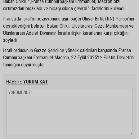
Bakan Chikli, "(Fransa Cumhurbaşkanı Emmanuel) Macron bizi
sırtımızdan bıçakladı ve bıçağı sıkıca çevirdi." ifadelerini kullandı.
Fransa'da İsrail'in pozisyonunu aşırı sağcı Ulusal Birlik (RN) Partisi'nin
desteklediğini belirten Bakan Chikli, Uluslararası Ceza Mahkemesi ve
Uluslararası Adalet Divanının İsrail'e ilişkin kararlarına karşı çıktığını
söyledi.
İsrail ordusunun Gazze Şeridi'ne yönelik saldırıları karşısında Fransa
Cumhurbaşkanı Emmanuel Macron, 22 Eylül 2025'te Filistin Devleti'ni
tanıdığını duyurmuştu.
HABERE
YORUM KAT