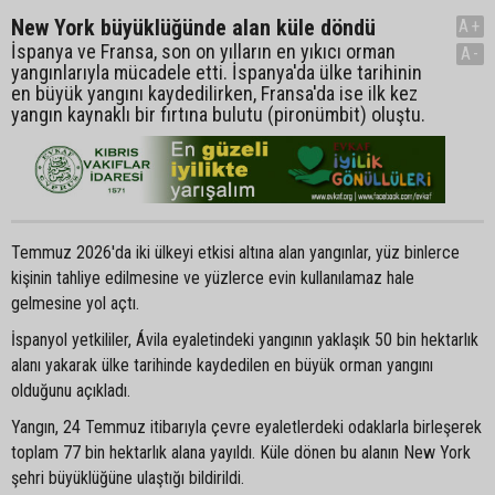
New York büyüklüğünde alan küle döndü
A+
İspanya ve Fransa, son on yılların en yıkıcı orman
A-
yangınlarıyla mücadele etti. İspanya'da ülke tarihinin
en büyük yangını kaydedilirken, Fransa'da ise ilk kez
yangın kaynaklı bir fırtına bulutu (pironümbit) oluştu.
Temmuz 2026'da iki ülkeyi etkisi altına alan yangınlar, yüz binlerce
kişinin tahliye edilmesine ve yüzlerce evin kullanılamaz hale
gelmesine yol açtı.
İspanyol yetkililer, Ávila eyaletindeki yangının yaklaşık 50 bin hektarlık
alanı yakarak ülke tarihinde kaydedilen en büyük orman yangını
olduğunu açıkladı.
Yangın, 24 Temmuz itibarıyla çevre eyaletlerdeki odaklarla birleşerek
toplam 77 bin hektarlık alana yayıldı. Küle dönen bu alanın New York
şehri büyüklüğüne ulaştığı bildirildi.