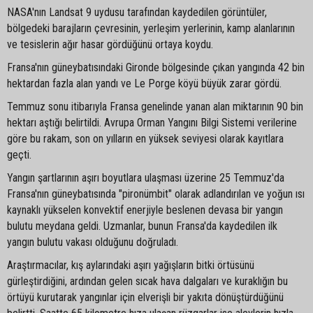
NASA'nın Landsat 9 uydusu tarafından kaydedilen görüntüler,
bölgedeki barajların çevresinin, yerleşim yerlerinin, kamp alanlarının
ve tesislerin ağır hasar gördüğünü ortaya koydu.
Fransa'nın güneybatısındaki Gironde bölgesinde çıkan yangında 42 bin
hektardan fazla alan yandı ve Le Porge köyü büyük zarar gördü.
Temmuz sonu itibarıyla Fransa genelinde yanan alan miktarının 90 bin
hektarı aştığı belirtildi. Avrupa Orman Yangını Bilgi Sistemi verilerine
göre bu rakam, son on yılların en yüksek seviyesi olarak kayıtlara
geçti.
Yangın şartlarının aşırı boyutlara ulaşması üzerine 25 Temmuz'da
Fransa'nın güneybatısında "pironümbit" olarak adlandırılan ve yoğun ısı
kaynaklı yükselen konvektif enerjiyle beslenen devasa bir yangın
bulutu meydana geldi. Uzmanlar, bunun Fransa'da kaydedilen ilk
yangın bulutu vakası olduğunu doğruladı.
Araştırmacılar, kış aylarındaki aşırı yağışların bitki örtüsünü
gürleştirdiğini, ardından gelen sıcak hava dalgaları ve kuraklığın bu
örtüyü kurutarak yangınlar için elverişli bir yakıta dönüştürdüğünü