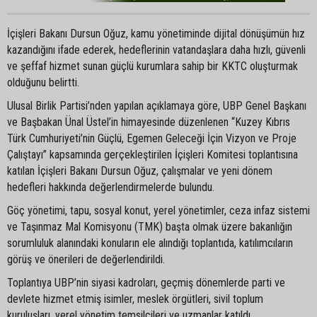
İçişleri Bakanı Dursun Oğuz, kamu yönetiminde dijital dönüşümün hız
kazandığını ifade ederek, hedeflerinin vatandaşlara daha hızlı, güvenli
ve şeffaf hizmet sunan güçlü kurumlara sahip bir KKTC oluşturmak
olduğunu belirtti.
Ulusal Birlik Partisi’nden yapılan açıklamaya göre, UBP Genel Başkanı
ve Başbakan Ünal Üstel’in himayesinde düzenlenen “Kuzey Kıbrıs
Türk Cumhuriyeti’nin Güçlü, Egemen Geleceği İçin Vizyon ve Proje
Çalıştayı” kapsamında gerçekleştirilen İçişleri Komitesi toplantısına
katılan İçişleri Bakanı Dursun Oğuz, çalışmalar ve yeni dönem
hedefleri hakkında değerlendirmelerde bulundu.
Göç yönetimi, tapu, sosyal konut, yerel yönetimler, ceza infaz sistemi
ve Taşınmaz Mal Komisyonu (TMK) başta olmak üzere bakanlığın
sorumluluk alanındaki konuların ele alındığı toplantıda, katılımcıların
görüş ve önerileri de değerlendirildi.
Toplantıya UBP’nin siyasi kadroları, geçmiş dönemlerde parti ve
devlete hizmet etmiş isimler, meslek örgütleri, sivil toplum
kuruluşları, yerel yönetim temsilcileri ve uzmanlar katıldı.