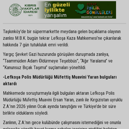
Taşkınköy’de bir süpermarkette meydana gelen bıçaklama olayının
zanlısı M.B.K. bugün tekrar Lefkoşa Kaza Mahkemesi’ne çıkarılarak
hakkında 7 gün tutukluluk emri verildi.
Yargıç Şevket Gazi huzurunda görüşülen duruşmada zanlıya,
“Taammüden Adam Öldürmeye Teşebbüs”, “Ağır Yaralama” ve
“Kanunsuz Bıçak Taşıma” suçlamaları yöneltildi.
-Lefkoşa Polis Müdürlüğü Müfettiş Muavini Yaran bulguları
aktardı
Mahkemede soruşturmayla ilgili bulguları aktaran Lefkoşa Polis
Müdürlüğü Müfettiş Muavini Ersan Yaran, zanlı ile Kırgızistan uyruklu
Z.A.’nın 2026 yılının Ocak ayında tanıştığını ve Türkiye’de bir süre
birlikte olduklarını söyledi.
Zanlının, Z.A.’nın gece kulübünde çalışmasını istemediğini ve onunla