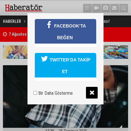
Gazimağusa’da park yeri kavgası!
HABERLER
GÜNDEM
FACEBOOK'TA
7 Ağustos 2026 Döviz Kurları
BEĞEN
TWITTER'DA TAKİP
ET
Bir Daha Gösterme
12:36
25 Temmuz 2025