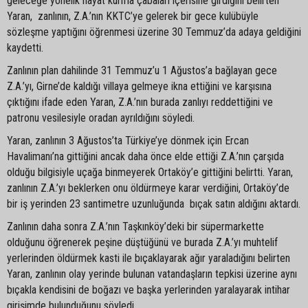
geleceğe yönelik hayat kurma çabaları içerisine girdiğini belirten
Yaran, zanlının, Z.A.’nın KKTC’ye gelerek bir gece kulübüyle
sözleşme yaptığını öğrenmesi üzerine 30 Temmuz’da adaya geldiğini
kaydetti.
Zanlının plan dahilinde 31 Temmuz’u 1 Ağustos’a bağlayan gece
Z.A.’yı, Girne’de kaldığı villaya gelmeye ikna ettiğini ve karşısına
çıktığını ifade eden Yaran, Z.A.’nın burada zanlıyı reddettiğini ve
patronu vesilesiyle oradan ayrıldığını söyledi.
Yaran, zanlının 3 Ağustos’ta Türkiye’ye dönmek için Ercan
Havalimanı’na gittiğini ancak daha önce elde ettiği Z.A.’nın çarşıda
olduğu bilgisiyle uçağa binmeyerek Ortaköy’e gittiğini belirtti. Yaran,
zanlının Z.A.’yı beklerken onu öldürmeye karar verdiğini, Ortaköy’de
bir iş yerinden 23 santimetre uzunluğunda bıçak satın aldığını aktardı.
Zanlının daha sonra Z.A.’nın Taşkınköy’deki bir süpermarkette
olduğunu öğrenerek peşine düştüğünü ve burada Z.A.’yı muhtelif
yerlerinden öldürmek kasti ile bıçaklayarak ağır yaraladığını belirten
Yaran, zanlının olay yerinde bulunan vatandaşların tepkisi üzerine aynı
bıçakla kendisini de boğazı ve başka yerlerinden yaralayarak intihar
girişimde bulunduğunu söyledi.