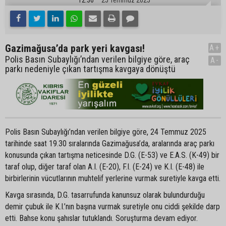
Gazimağusa’da park yeri kavgası!
A+
Polis Basın Subaylığı’ndan verilen bilgiye göre, araç
A-
parkı nedeniyle çıkan tartışma kavgaya dönüştü
Polis Basın Subaylığı’ndan verilen bilgiye göre, 24 Temmuz 2025
tarihinde saat 19.30 sıralarında Gazimağusa’da, aralarında araç parkı
konusunda çıkan tartışma neticesinde D.G. (E-53) ve E.A.S. (K-49) bir
taraf olup, diğer taraf olan A.I. (E-20), F.I. (E-24) ve K.I. (E-48) ile
birbirlerinin vücutlarının muhtelif yerlerine vurmak suretiyle kavga etti.
Kavga sırasında, D.G. tasarrufunda kanunsuz olarak bulundurduğu
demir çubuk ile K.I.’nın başına vurmak suretiyle onu ciddi şekilde darp
etti. Bahse konu şahıslar tutuklandı. Soruşturma devam ediyor.