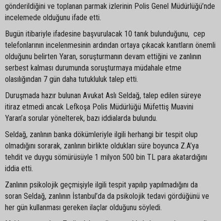
gönderildiğini ve toplanan parmak izlerinin Polis Genel Müdürlüğü’nde
incelemede olduğunu ifade etti.
Bugün itibariyle ifadesine başvurulacak 10 tanık bulunduğunu, cep
telefonlarının incelenmesinin ardından ortaya çıkacak kanıtların önemli
olduğunu belirten Yaran, soruşturmanın devam ettiğini ve zanlının
serbest kalması durumunda soruşturmaya müdahale etme
olasılığından 7 gün daha tutukluluk talep etti.
Duruşmada hazır bulunan Avukat Aslı Seldağ, talep edilen süreye
itiraz etmedi ancak Lefkoşa Polis Müdürlüğü Müfettiş Muavini
Yaran’a sorular yönelterek, bazı iddialarda bulundu.
Seldağ, zanlının banka dökümleriyle ilgili herhangi bir tespit olup
olmadığını sorarak, zanlının birlikte oldukları süre boyunca Z.A’ya
tehdit ve duygu sömürüsüyle 1 milyon 500 bin TL para akatardığını
iddia etti.
Zanlının psikolojik geçmişiyle ilgili tespit yapılıp yapılmadığını da
soran Seldağ, zanlının İstanbul’da da psikolojik tedavi gördüğünü ve
her gün kullanması gereken ilaçlar olduğunu söyledi.