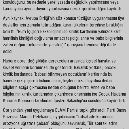
konulduğunu, bu nedenle yerel yasada değişiklik yapılmasına veya
kamuoyuna ayrıca duyuru yapılmasına gerek görülmediğini kaydetti.
Aynı kaynak, Avrupa Birliği’nin söz konusu tüzüğün uygulanmasını üye
devletler için zorunlu tutmadığını, kararı ülkelerin tercihine bıraktığını
belirtti. “Rum İçişleri Bakanlığı’nın ise kimlik kartlarının yalnızca kart
hamilinin kimliğini doğrulama amacı taşıdığı, anne ve baba bilgilerinin
zaten doğum belgesinde yer aldığı” görüşünü benimsediği ifade
edildi.
Habere göre, değişikliğin gerekçeleri arasında kişisel hayatın ve
kişisel verilerin korunması da gösterildi. Bakanlık yetkilisi, önceki
kimlik kartlarında “babası bilinmeyen çocukların” kartlarında bu
hanede çizgi işareti bulunmasının, kişilerin özel hayatına ilişkin
bilgilerin açığa çıkmasına neden olduğunu belirtti. Anne ve baba
bilgilerinin kimlik kartlarından çıkarılması önerisinin ise Çocuk Haklarını
Koruma Komiseri tarafından İçişleri Bakanlığı’na sunulduğu kaydedildi.
Öte yandan, yeni uygulamaya ELAM Partisi tepki gösterdi. Parti Basın
Sözcüsü Marios Pelekanos, uygulamanın “kutsal aile kurumunu
erozyona uğratma çabası” olduğunu savunarak, “Bir sonraki adım