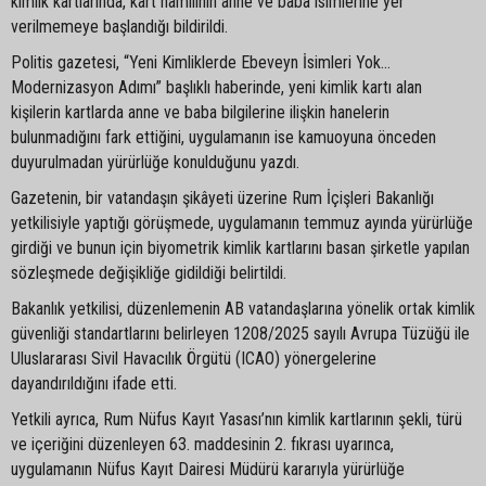
kimlik kartlarında, kart hamilinin anne ve baba isimlerine yer
verilmemeye başlandığı bildirildi.
Politis gazetesi, “Yeni Kimliklerde Ebeveyn İsimleri Yok…
Modernizasyon Adımı” başlıklı haberinde, yeni kimlik kartı alan
kişilerin kartlarda anne ve baba bilgilerine ilişkin hanelerin
bulunmadığını fark ettiğini, uygulamanın ise kamuoyuna önceden
duyurulmadan yürürlüğe konulduğunu yazdı.
Gazetenin, bir vatandaşın şikâyeti üzerine Rum İçişleri Bakanlığı
yetkilisiyle yaptığı görüşmede, uygulamanın temmuz ayında yürürlüğe
girdiği ve bunun için biyometrik kimlik kartlarını basan şirketle yapılan
sözleşmede değişikliğe gidildiği belirtildi.
Bakanlık yetkilisi, düzenlemenin AB vatandaşlarına yönelik ortak kimlik
güvenliği standartlarını belirleyen 1208/2025 sayılı Avrupa Tüzüğü ile
Uluslararası Sivil Havacılık Örgütü (ICAO) yönergelerine
dayandırıldığını ifade etti.
Yetkili ayrıca, Rum Nüfus Kayıt Yasası’nın kimlik kartlarının şekli, türü
ve içeriğini düzenleyen 63. maddesinin 2. fıkrası uyarınca,
uygulamanın Nüfus Kayıt Dairesi Müdürü kararıyla yürürlüğe