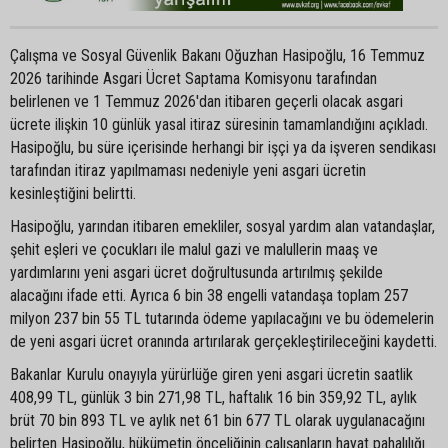
Çalışma ve Sosyal Güvenlik Bakanı Oğuzhan Hasipoğlu, 16 Temmuz
2026 tarihinde Asgari Ücret Saptama Komisyonu tarafından
belirlenen ve 1 Temmuz 2026'dan itibaren geçerli olacak asgari
ücrete ilişkin 10 günlük yasal itiraz süresinin tamamlandığını açıkladı.
Hasipoğlu, bu süre içerisinde herhangi bir işçi ya da işveren sendikası
tarafından itiraz yapılmaması nedeniyle yeni asgari ücretin
kesinleştiğini belirtti.
Hasipoğlu, yarından itibaren emekliler, sosyal yardım alan vatandaşlar,
şehit eşleri ve çocukları ile malul gazi ve malullerin maaş ve
yardımlarını yeni asgari ücret doğrultusunda artırılmış şekilde
alacağını ifade etti. Ayrıca 6 bin 38 engelli vatandaşa toplam 257
milyon 237 bin 55 TL tutarında ödeme yapılacağını ve bu ödemelerin
de yeni asgari ücret oranında artırılarak gerçekleştirileceğini kaydetti.
Bakanlar Kurulu onayıyla yürürlüğe giren yeni asgari ücretin saatlik
408,99 TL, günlük 3 bin 271,98 TL, haftalık 16 bin 359,92 TL, aylık
brüt 70 bin 893 TL ve aylık net 61 bin 677 TL olarak uygulanacağını
belirten Hasipoğlu, hükümetin önceliğinin çalışanların hayat pahalılığı