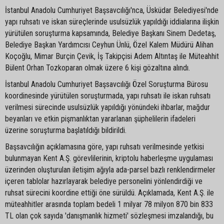
İstanbul Anadolu Cumhuriyet Başsavcılığı'nca, Üsküdar Belediyesi'nde
yapı ruhsatı ve iskan süreçlerinde usulsüzlük yapıldığı iddialarına ilişkin
yürütülen soruşturma kapsamında, Belediye Başkanı Sinem Dedetaş,
Belediye Başkan Yardımcısı Ceyhun Ünlü, Özel Kalem Müdürü Alihan
Koçoğlu, Mimar Burçin Çevik, İş Takipçisi Adem Altıntaş ile Müteahhit
Bülent Orhan Tozkoparan olmak üzere 6 kişi gözaltına alındı.
İstanbul Anadolu Cumhuriyet Başsavcılığı Özel Soruşturma Bürosu
koordinesinde yürütülen soruşturmada, yapı ruhsatı ile iskan ruhsatı
verilmesi sürecinde usulsüzlük yapıldığı yönündeki ihbarlar, mağdur
beyanları ve etkin pişmanlıktan yararlanan şüphelilerin ifadeleri
üzerine soruşturma başlatıldığı bildirildi.
Başsavcılığın açıklamasına göre, yapı ruhsatı verilmesinde yetkisi
bulunmayan Kent A.Ş. görevlilerinin, kriptolu haberleşme uygulaması
üzerinden oluşturulan iletişim ağıyla ada-parsel bazlı renklendirmeler
içeren tablolar hazırlayarak belediye personelini yönlendirdiği ve
ruhsat sürecini koordine ettiği öne sürüldü. Açıklamada, Kent A.Ş. ile
müteahhitler arasında toplam bedeli 1 milyar 78 milyon 870 bin 833
TL olan çok sayıda 'danışmanlık hizmeti' sözleşmesi imzalandığı, bu