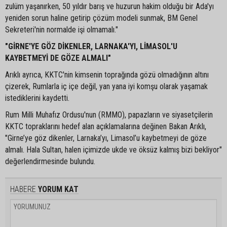
zulüm yaşanırken, 50 yıldır barış ve huzurun hakim olduğu bir Ada'yı
yeniden sorun haline getirip çözüm modeli sunmak, BM Genel
Sekreteri'nin normalde işi olmamalı."
"GİRNE'YE GÖZ DİKENLER, LARNAKA'YI, LİMASOL'U
KAYBETMEYİ DE GÖZE ALMALI"
Arıklı ayrıca, KKTC'nin kimsenin toprağında gözü olmadığının altını
çizerek, Rumlarla iç içe değil, yan yana iyi komşu olarak yaşamak
istediklerini kaydetti.
Rum Milli Muhafız Ordusu'nun (RMMO), papazların ve siyasetçilerin
KKTC topraklarını hedef alan açıklamalarına değinen Bakan Arıklı,
"Girne’ye göz dikenler, Larnaka’yı, Limasol’u kaybetmeyi de göze
almalı. Hala Sultan, halen içimizde ukde ve öksüz kalmış bizi bekliyor"
değerlendirmesinde bulundu.
HABERE
YORUM KAT