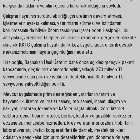
karşısında haklarını ve alım gücünü korumak olduğunu söyledi.
Çalışma hayatının sürdürülebilirliği için üretimin devam etmesi,
işletmelerin ayakta kalması, yatırımların sürmesi ve istihdamın
korunmasının da büyük önem taşıdığına işaret eden Hasipoğlu, bu
anlayışla işverenlerin talepleri ve ülkenin ekonomik gerçekleri dikkate
alınarak KKTC çalışma hayatında ilk kez uygulanacak önemli destek
mekanizmalarının hayata geçirildiğini ifade etti.
Hasipoğlu, Başbakan Ünal Üstel'in daha önce açıkladığı teşvik paketi
kapsamında, geçtiğimiz dönemde aylık yaklaşık 270 milyon TL
seviyesinde olan prim ve istihdam desteklerinin 350 milyon TL
seviyesine yükseltildiğini belirtti.
Mevcut uygulamada prim desteğinden yararlanan tarım ve
hayvancılık, üretim ve imalat sanayi, oto sanayi, inşaat, ulaşım ve
nakliyat, restoran, lokanta ve kafeler başta olmak üzere hizmet
sektörü, genel ticaret, oteller, berber, kuaför ve güzellik merkezleri,
eczaneler, muhasebe hizmetleri, kreş ve etüt merkezleri, tıbbi tahlil
laboratuvarları, üretici kooperatifleri ile dernek, meslek birlikleri,
odalar ve sendikalar için prim desteklerinin yeni dönemde de aynı