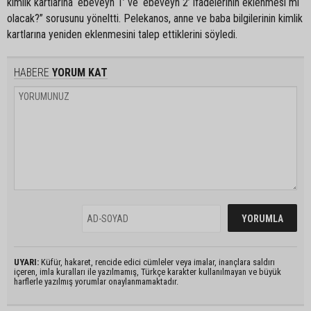
kimlik kartlarına ‘ebeveyn 1’ ve ‘ebeveyn 2’ ifadelerinin eklenmesi mi
olacak?” sorusunu yöneltti. Pelekanos, anne ve baba bilgilerinin kimlik
kartlarına yeniden eklenmesini talep ettiklerini söyledi.
HABERE
YORUM KAT
UYARI:
Küfür, hakaret, rencide edici cümleler veya imalar, inançlara saldırı
içeren, imla kuralları ile yazılmamış, Türkçe karakter kullanılmayan ve büyük
harflerle yazılmış yorumlar onaylanmamaktadır.