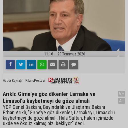
11:16
29 Temmuz 2026
KibrisPostasi
Haber Kaynağı
Arıklı: Girne'ye göz dikenler Larnaka ve
A+
Limasol'u kaybetmeyi de göze almalı
A-
YDP Genel Başkanı, Bayındırlık ve Ulaştırma Bakanı
Erhan Arıklı, "Girne’ye göz dikenler, Larnaka’yı, Limasol’u
kaybetmeyi de göze almalı. Hala Sultan, halen içimizde
ukde ve öksüz kalmış bizi bekliyor" dedi.