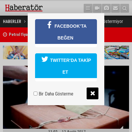
Gençler seçimlere ilgi göstermiyor
HABERLER
GÜNEY KIBRIS
FACEBOOK'TA
Petrol fiyatları yüseldi
BEĞEN
Concorde Aria Hotel kapılarını açtı
TWITTER'DA TAKİP
ET
Bir Daha Gösterme
11:02
12 Aralık 2017