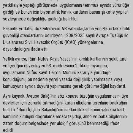
yetkilisiyle yaptığı görüşmede, uygulamanın temmuz ayında yürürlüğe
girdiği ve bunun için biyometrik kimlik kartlarını basan şirketle yapılan
sözleşmede değişikliğe gidildiği belirtildi.
Bakanlık yetkilisi, düzenlemenin AB vatandaşlarına yönelik ortak kimlik
güvenliği standartlarını belirleyen 1208/2025 sayılı Avrupa Tüzüğü ile
Uluslararası Sivil Havacılık Örgütü (ICAO) yönergelerine
dayandırıldığını ifade etti.
Yetkili ayrıca, Rum Nüfus Kayıt Yasası’nın kimlik kartlarının şekli, türü
ve içeriğini düzenleyen 63. maddesinin 2. fıkrası uyarınca,
uygulamanın Nüfus Kayıt Dairesi Müdürü kararıyla yürürlüğe
konulduğunu, bu nedenle yerel yasada değişiklik yapılmasına veya
kamuoyuna ayrıca duyuru yapılmasına gerek görülmediğini kaydetti.
Aynı kaynak, Avrupa Birliği’nin söz konusu tüzüğün uygulanmasını üye
devletler için zorunlu tutmadığını, kararı ülkelerin tercihine bıraktığını
belirtti. “Rum İçişleri Bakanlığı’nın ise kimlik kartlarının yalnızca kart
hamilinin kimliğini doğrulama amacı taşıdığı, anne ve baba bilgilerinin
zaten doğum belgesinde yer aldığı” görüşünü benimsediği ifade
edildi.