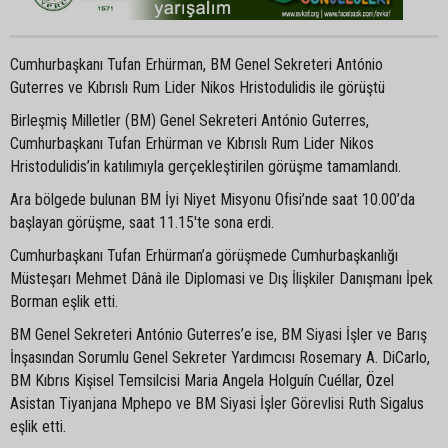
Cumhurbaşkanı Tufan Erhürman, BM Genel Sekreteri António
Guterres ve Kıbrıslı Rum Lider Nikos Hristodulidis ile görüştü
Birleşmiş Milletler (BM) Genel Sekreteri António Guterres,
Cumhurbaşkanı Tufan Erhürman ve Kıbrıslı Rum Lider Nikos
Hristodulidis’in katılımıyla gerçekleştirilen görüşme tamamlandı.
Ara bölgede bulunan BM İyi Niyet Misyonu Ofisi’nde saat 10.00’da
başlayan görüşme, saat 11.15'te sona erdi.
Cumhurbaşkanı Tufan Erhürman’a görüşmede Cumhurbaşkanlığı
Müsteşarı Mehmet Dânâ ile Diplomasi ve Dış İlişkiler Danışmanı İpek
Borman eşlik etti.
BM Genel Sekreteri António Guterres’e ise, BM Siyasi İşler ve Barış
İnşasından Sorumlu Genel Sekreter Yardımcısı Rosemary A. DiCarlo,
BM Kıbrıs Kişisel Temsilcisi Maria Angela Holguín Cuéllar, Özel
Asistan Tiyanjana Mphepo ve BM Siyasi İşler Görevlisi Ruth Sigalus
eşlik etti.