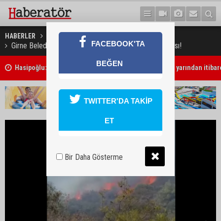
HABERLER
GÜNDEM
FACEBOOK'TA
Girne Belediye Başkanı Murat Şenkul acil yardım çağrısı!
BEĞEN
r
Hasipoğlu: Yeni asgari ücret kesinleşti, teşvik paketi yarından itib
TWITTER'DA TAKİP
ET
Bir Daha Gösterme