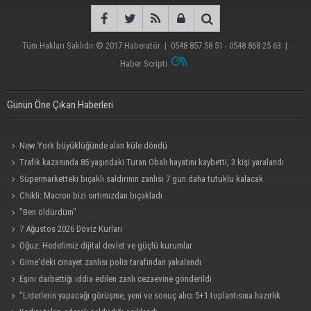
Tüm Hakları Saklıdır © 2017
Haberatör
|
0548 857 58 51 - 0548 868 25 63
|
Haber Scripti
Günün Öne Çıkan Haberleri
New York büyüklüğünde alan küle döndü
Trafik kazasında 85 yaşındaki Turan Obalı hayatını kaybetti, 3 kişi yaralandı
Süpermarketteki bıçaklı saldırının zanlısı 7 gün daha tutuklu kalacak
Chikli: Macron bizi sırtımızdan bıçakladı
"Ben öldürdüm"
7 Ağustos 2026 Döviz Kurları
Oğuz: Hedefimiz dijital devlet ve güçlü kurumlar
Girne'deki cinayet zanlısı polis tarafından yakalandı
Eşini darbettiği iddia edilen zanlı cezaevine gönderildi
"Liderlerin yapacağı görüşme, yeni ve sonuç alıcı 5+1 toplantısına hazırlık