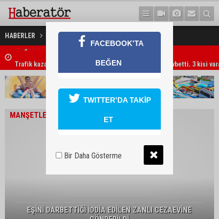
HABERLER
GÜNDEM
FACEBOOK'TA
Trafik kazasında 85 yaşındaki Turan Obalı hayatını kaybetti, 3 kişi ya
BEĞEN
TWITTER'DA TAKİP
MANŞETLER
ET
Bir Daha Gösterme
EŞİNİ DARBETTİĞİ İDDİA EDİLEN ZANLI CEZAEVİNE