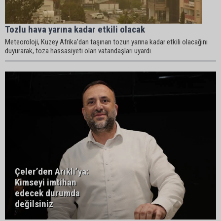
Tozlu hava yarına kadar etkili olacak
Meteoroloji, Kuzey Afrika’dan taşınan tozun yarına kadar etkili olacağını
duyurarak, toza hassasiyeti olan vatandaşları uyardı.
Çeler’den Arıklı’ya:
Kimseyi imtihan
edecek durumda
değilsiniz