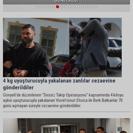
GÖNDERİLDİ
1
2
3
4
5
6
7
8
9
10
11
12
13
14
15
4 kg uyuşturucuyla yakalanan zanlılar cezaevine
gönderildiler
Gönyeli’de düzenlenen “Sessiz Takip Operasyonu” kapsamında 4 kiloyu
aşkın uyuşturucuyla yakalanan Viorel Ionut Stoica ile Berk Balkanlar 70
günü aşmayan süreyle cezaevine gönderildiler.