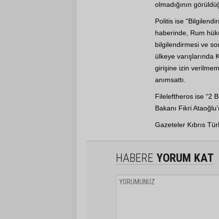
olmadığının görüldü
Politis ise “Bilgile
haberinde, Rum hüküm
bilgilendirmesi ve so
ülkeye varışlarında K
girişine izin verilme
anımsattı.
Fileleftheros ise “2 B
Bakanı Fikri Ataoğlu
Gazeteler Kıbrıs Türk
HABERE
YORUM KAT