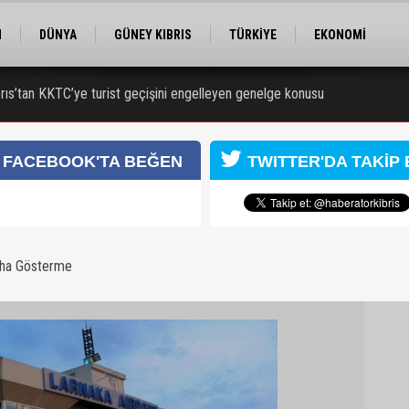
M
DÜNYA
GÜNEY KIBRIS
TÜRKİYE
EKONOMİ
ELER
RÖPORTAJ
EĞİTİM
SPOR
rıs’tan KKTC’ye turist geçişini engelleyen genelge konusu
 7 kişi tutuklandı
FACEBOOK'TA BEĞEN
TWITTER'DA TAKİP 
aha Gösterme