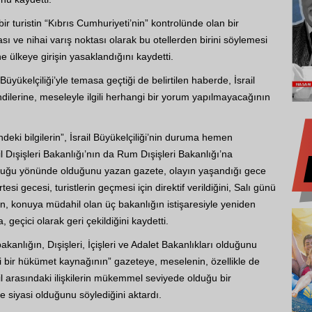
bir turistin “Kıbrıs Cumhuriyeti’nin” kontrolünde olan bir
ı ve nihai varış noktası olarak bu otellerden birini söylemesi
 ülkeye girişin yasaklandığını kaydetti.
Büyükelçiliği’yle temasa geçtiği de belirtilen haberde, İsrail
endilerine, meseleyle ilgili herhangi bir yorum yapılmayacağının
deki bilgilerin”, İsrail Büyükelçiliği’nin duruma hemen
il Dışişleri Bakanlığı’nın da Rum Dışişleri Bakanlığı’na
duğu yönünde olduğunu yazan gazete, olayın yaşandığı gece
esi gecesi, turistlerin geçmesi için direktif verildiğini, Salı günü
n, konuya müdahil olan üç bakanlığın istişaresiyle yeniden
 geçici olarak geri çekildiğini kaydetti.
anlığın, Dışişleri, İçişleri ve Adalet Bakanlıkları olduğunu
li bir hükümet kaynağının” gazeteye, meselenin, özellikle de
il arasındaki ilişkilerin mükemmel seviyede olduğu bir
siyasi olduğunu söylediğini aktardı.