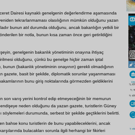
eret Dairesi kaynaklı genelgenin değerlendirme aşamasında
eniden tekrarlanmaması olasılığının mümkün olduğunu yazan
zladır bunun atıl durumda olduğunu, ancak bakanlığın yetkili bir
önderilen bir notla, bunun kısa zaman önce geri getirildiğini
şeyin, genelgenin bakanlık yönetiminin onayına ihtiyaç
rilmesi olduğunu, çünkü bu genelge hiçbir zaman iptal
, bunun (bakanlık yönetiminin onayının) gerekli olmadığının
 gazete, basit bir şekilde, diplomatik sorunlar yaşanmaması
akamlarının bunu giriş noktalarında görmezden geldiklerini
rin son varış yerini kontrol edip etmeyeceğinin bir memurun
 endişeye neden olduğunu da yazan gazete, turistlerin Güney
ı söylemeleri durumunda, serbest bir şekilde geçtiklerini belirtti.
len bahse konu turistlerin de bunu yapabileceklerini, ancak
şılarında bulacakları sorunla ilgili herhangi bir fikirleri