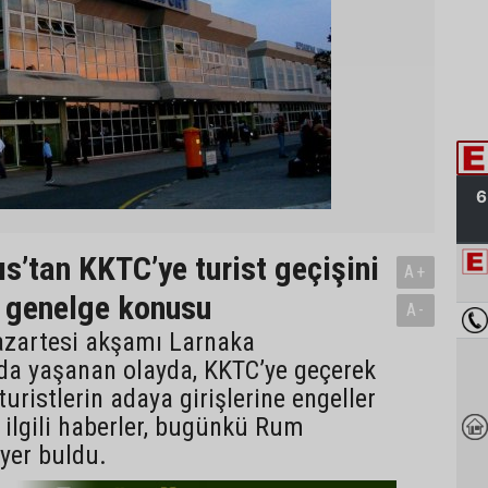
ıs’tan KKTC’ye turist geçişini
A+
 genelge konusu
A-
azartesi akşamı Larnaka
da yaşanan olayda, KKTC’ye geçerek
uristlerin adaya girişlerine engeller
ilgili haberler, bugünkü Rum
yer buldu.