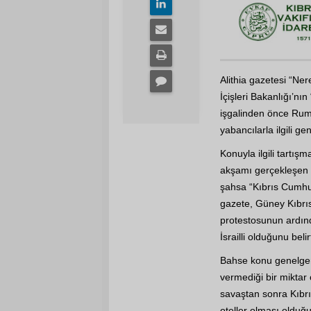
Alithia gazetesi “Ne
İçişleri Bakanlığı’nın 
işgalinden önce Rumla
yabancılarla ilgili ge
Konuyla ilgili tartış
akşamı gerçekleşen 
şahsa “Kıbrıs Cumhuri
gazete, Güney Kıbrıs’
protestosunun ardınd
İsrailli olduğunu belirt
Bahse konu genelgeni
vermediği bir miktar 
savaştan sonra Kıbrı
oteller olması olduğu