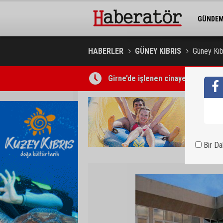
GÜNDE
BELEDİY
HABERLER
GÜNEY KIBRIS
Güney Kıb
Girne’de işlenen cinayetin ardından
Bir D