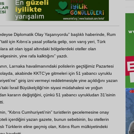
redeyse Diplomatik Olay Yaşanıyordu” başlıklı haberinde, Rum
“tatil için Kıbrıs’a yasal yollarla gelip, son varış yeri, Türk
ra ait olan işgal altındaki bölgelerdeki oteller olan
nelgesinin, yine rafa kalktığını” yazdı.
manın, Larnaka havalimanındaki polislerin geçtiğimiz Pazartesi
olayda, akabinde KKTC’ye gitmeleri için 51 yabancı uyruklu
yeti’ne” giriş izni vermeyi reddetmesiyle yine açıldığını yazan
taki İsrail Büyükelçiliği’nin siyasi müdahalesi ve yoğun
an kararın değiştiğini, çünkü 51 yabancı uyrukludan 31’isinin
ti.
n, “Kıbrıs Cumhuriyeti’nin” turistlerin gecelemesine onay
oteli içerdiğini yazan gazete, bunun sebebinin, bu otellerin
slı Türklerin eline geçmiş olan, Kıbrıs Rum mülkiyetindeki
nu kaydetti.