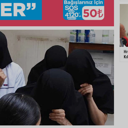
Hr
Kı