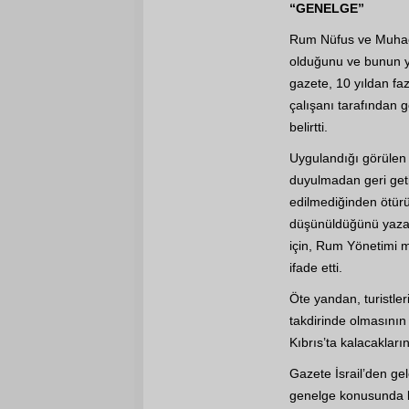
“GENELGE”
Rum Nüfus ve Muhac
olduğunu ve bunun y
gazete, 10 yıldan fa
çalışanı tarafından g
belirtti.
Uygulandığı görülen 
duyulmadan geri geti
edilmediğinden ötürü
düşünüldüğünü yazan
için, Rum Yönetimi m
ifade etti.
Öte yandan, turistle
takdirinde olmasının
Kıbrıs’ta kalacakların
Gazete İsrail’den ge
genelge konusunda kar