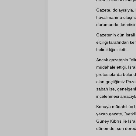
Gazete, dolayısıyla, 
havalimanına ulaşmas
durumunda, kendisine
Gazetenin dün İsrail 
elçiliği tarafından k
belirtildiğini iletti.
Ancak gazetenin “elin
müdahale ettiği, İsra
protestolarda bulun
olan geçtiğimiz Pazart
sabah ise, genelgeni
incelenmesi amacıyla,
Konuya müdahil üç bak
yazan gazete, “yetki
Güney Kıbrıs ile İsra
dönemde, son derece 