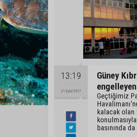
Güney Kıbr
13:19
engelleyen
21 Eylül 2017
Geçtiğimiz P
Havalimanı’n
kalacak olan t
konulmasıyla 
basınında da 