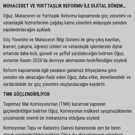
MUHACERET VE YURTTAŞLIK REFORMU İLE DİJİTAL DÖNEM…
Oğuz, Muhaceret ve Yurttaşlık Reformu kapsamında göç yönetimi ve
vatandaşlık hizmetlerinin çağdaş kamu yönetimi anlayışıyla yeniden
yapılandırılacağını açıkladı.
Göç Yönetimi ve Muhaceret Bilgi Sistemi ile giriş-çıkış kayıtları,
ikamet, çalışma, öğrenci izinleri ve vatandaşlık işlemlerinin dijital
ortamda daha hızlı, güvenli ve şeffaf yürütüleceğini belirten Oğuz,
sistemin Kasım 2026’da devreye alınmasının hedeflendiğini söyledi.
Reform kapsamında ilgili yasaların günümüz ihtiyaçlarına göre
yeniden ele alınacağını ifade eden Oğuz, daha etkin, denetlenebilir ve
sürdürülebilir bir göç yönetimi oluşturulacağını kaydetti.
TMK GÜÇLENDİRİLİYOR
Taşınmaz Mal Komisyonu’nun (TMK) kurumsal yapısının
güçlendirildiğini belirten Oğuz, Komisyonun mülkiyet uyuşmazlıklarının
çözümünde önemli bir mekanizma olduğunu söyledi.
Komisyonun Tapu ve Kadastro Dairesi bünyesinde ayrı bir birim
olarak yapılandırıldığını belirten Oğuz, bu düzenlemenin işlemlerin