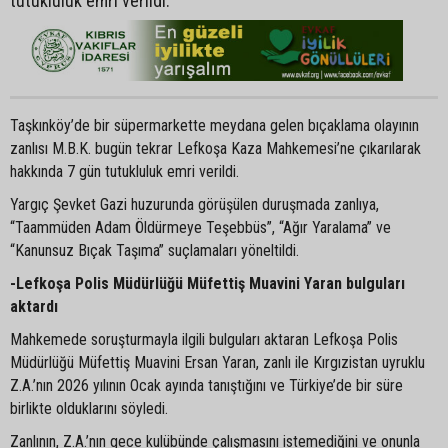
tutukluluk emri verildi.
Taşkınköy’de bir süpermarkette meydana gelen bıçaklama olayının
zanlısı M.B.K. bugün tekrar Lefkoşa Kaza Mahkemesi’ne çıkarılarak
hakkında 7 gün tutukluluk emri verildi.
Yargıç Şevket Gazi huzurunda görüşülen duruşmada zanlıya,
“Taammüden Adam Öldürmeye Teşebbüs”, “Ağır Yaralama” ve
“Kanunsuz Bıçak Taşıma” suçlamaları yöneltildi.
-Lefkoşa Polis Müdürlüğü Müfettiş Muavini Yaran bulguları
aktardı
Mahkemede soruşturmayla ilgili bulguları aktaran Lefkoşa Polis
Müdürlüğü Müfettiş Muavini Ersan Yaran, zanlı ile Kırgızistan uyruklu
Z.A.’nın 2026 yılının Ocak ayında tanıştığını ve Türkiye’de bir süre
birlikte olduklarını söyledi.
Zanlının, Z.A.’nın gece kulübünde çalışmasını istemediğini ve onunla