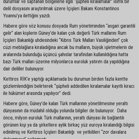
durumlar ve saptanan bölgelerle ilgili “şüpheli kiralamalar” isimli bir
delil dosyasını araştırılmak üzere İçişleri Bakanı Konstantinos
Yoannu’ya ilettiğini yazdı.
Habere göre söz konusu dosyada Rum yönetiminden “asgari garantili
gelir” alan kişilerin Güney’de kalan çok değerli Türk mallarını Rum
İçişleri Bakanlığı uhdesindeki “Kıbrıs Türk Malları Vasiliğinden” çok
cüzi meblağlara kiraladığına ancak bu malların, büyük işletmelerin de
aralarında bulunduğu üçüncü şahıslar tarafından kullanıldığına hatta
bazı Türk malları üzerine milyonlarca euroluk yatırım da yapıldığına
dair deliller bulunuyor.
Kettiros RİK’e yaptığı açıklamada bu durumun birden fazla kentte
gözlemlendiğini belirterek “şüpheli addedilen kiralamalar kayıtlı kiracı
ile hükümet arasında yapılıyor” dedi.
Habere göre, Güney’de kalan Türk mallarının yönetilmesine yeraltı
dünyasının da müdahil olduğu yolunda bilgiler de bulunuyor. Daha
önce, milyon euroluk Türk mallarının, yeraltı dünyası ile bağlantılı
görünen kişi ya da şirketlere aylık birkaç yüz euroya kiralandığı bilgisi
edinilmiş ve Kettiros İçişleri Bakanlığı ve yetkilileri “zor davalara