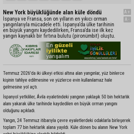
New York büyüklüğünde alan küle döndü
A+
İspanya ve Fransa, son on yılların en yıkıcı orman
A-
yangınlarıyla mücadele etti. İspanya'da ülke tarihinin
en büyük yangını kaydedilirken, Fransa'da ise ilk kez
yangın kaynaklı bir fırtına bulutu (pironümbit) oluştu.
Temmuz 2026'da iki ülkeyi etkisi altına alan yangınlar, yüz binlerce
kişinin tahliye edilmesine ve yüzlerce evin kullanılamaz hale
gelmesine yol açtı.
İspanyol yetkililer, Ávila eyaletindeki yangının yaklaşık 50 bin hektarlık
alanı yakarak ülke tarihinde kaydedilen en büyük orman yangını
olduğunu açıkladı.
Yangın, 24 Temmuz itibarıyla çevre eyaletlerdeki odaklarla birleşerek
toplam 77 bin hektarlık alana yayıldı. Küle dönen bu alanın New York