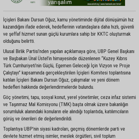
İçişleri Bakanı Dursun Oğuz, kamu yönetiminde dijital dönüşümün hız
kazandığını ifade ederek, hedeflerinin vatandaşlara daha hızlı, güvenli
ve şeffaf hizmet sunan güçlü kurumlara sahip bir KKTC oluşturmak
olduğunu belirtti.
Ulusal Birlik Partisi’nden yapılan açıklamaya göre, UBP Genel Başkanı
ve Başbakan Ünal Üstel’in himayesinde düzenlenen “Kuzey Kıbrıs
Türk Cumhuriyeti’nin Güçlü, Egemen Geleceği İçin Vizyon ve Proje
Çalıştayı” kapsamında gerçekleştirilen İçişleri Komitesi toplantısına
katılan İçişleri Bakanı Dursun Oğuz, çalışmalar ve yeni dönem
hedefleri hakkında değerlendirmelerde bulundu.
Göç yönetimi, tapu, sosyal konut, yerel yönetimler, ceza infaz sistemi
ve Taşınmaz Mal Komisyonu (TMK) başta olmak üzere bakanlığın
sorumluluk alanındaki konuların ele alındığı toplantıda, katılımcıların
görüş ve önerileri de değerlendirildi.
Toplantıya UBP’nin siyasi kadroları, geçmiş dönemlerde parti ve
devlete hizmet etmiş isimler, meslek örgütleri, sivil toplum