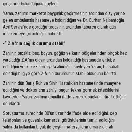
girişimde bulunduğunu söyledi.
Yaran, zanlının markette baygınlık geçirmesinin ardından olay yerine
gelen ambulansla hastaneye kaldırıldığını ve Dr. Burhan Nalbantoğlu
Acil Servisi’nde gördüğü tedavinin ardından taburcu olarak dün
mahkemeye çıkarıldığını hatırlattı.
-“ Z.A.’nın sağlık durumu stabil”
Zanlının bıçakla; baş, boyun, göğüs ve karın bölgelerinden birçok kez
yaraladığı Z.A.’nın olayın ardından kaldırıldığı hastanede entübe
edildiğini ve iki kez ameliyata alındığını söyleyen Yaran, bu sabah
edindiği bilgiye göre Z.A.’nın durumunun stabil olduğunu belirtti.
Zanlının dün Barış Ruh ve Sinir Hastalıkları hastanesinde muayene
edildiğini ve doktorların zanlıyı bugün tekrar görmek istediklerini
kaydeden Yaran, zanlının gönüllü ifade vererek suçlarını itiraf ettiğini
de ekledi.
Soruşturma sürecinde 30’un üzerinde ifade elde edildiğini, cep
telefonları ve güvenlik kamerası görüntülerinin temin edildiğini,
saldırıda kullanılan bıçak ile çeşitli materyallerin emare olarak