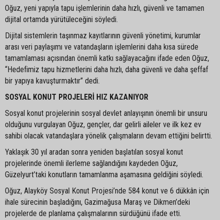
Oğuz, yeni yapıyla tapu işlemlerinin daha hızlı, güvenli ve tamamen
dijital ortamda yürütüleceğini söyledi.
Dijital sistemlerin taşınmaz kayıtlarının güvenli yönetimi, kurumlar
arası veri paylaşımı ve vatandaşların işlemlerini daha kısa sürede
tamamlaması açısından önemli katkı sağlayacağını ifade eden Oğuz,
“Hedefimiz tapu hizmetlerini daha hızlı, daha güvenli ve daha şeffaf
bir yapıya kavuşturmaktır” dedi.
SOSYAL KONUT PROJELERİ HIZ KAZANIYOR
Sosyal konut projelerinin sosyal devlet anlayışının önemli bir unsuru
olduğunu vurgulayan Oğuz, gençler, dar gelirli aileler ve ilk kez ev
sahibi olacak vatandaşlara yönelik çalışmaların devam ettiğini belirtti.
Yaklaşık 30 yıl aradan sonra yeniden başlatılan sosyal konut
projelerinde önemli ilerleme sağlandığını kaydeden Oğuz,
Güzelyurt’taki konutların tamamlanma aşamasına geldiğini söyledi.
Oğuz, Alayköy Sosyal Konut Projesi’nde 584 konut ve 6 dükkân için
ihale sürecinin başladığını, Gazimağusa Maraş ve Dikmen’deki
projelerde de planlama çalışmalarının sürdüğünü ifade etti.