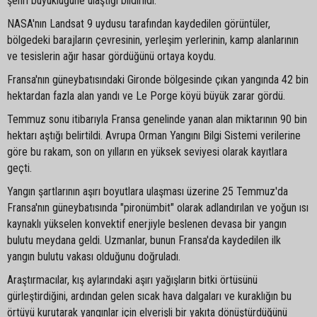
şehri büyüklüğüne ulaştığı bildirildi.
NASA'nın Landsat 9 uydusu tarafından kaydedilen görüntüler,
bölgedeki barajların çevresinin, yerleşim yerlerinin, kamp alanlarının
ve tesislerin ağır hasar gördüğünü ortaya koydu.
Fransa'nın güneybatısındaki Gironde bölgesinde çıkan yangında 42 bin
hektardan fazla alan yandı ve Le Porge köyü büyük zarar gördü.
Temmuz sonu itibarıyla Fransa genelinde yanan alan miktarının 90 bin
hektarı aştığı belirtildi. Avrupa Orman Yangını Bilgi Sistemi verilerine
göre bu rakam, son on yılların en yüksek seviyesi olarak kayıtlara
geçti.
Yangın şartlarının aşırı boyutlara ulaşması üzerine 25 Temmuz'da
Fransa'nın güneybatısında "pironümbit" olarak adlandırılan ve yoğun ısı
kaynaklı yükselen konvektif enerjiyle beslenen devasa bir yangın
bulutu meydana geldi. Uzmanlar, bunun Fransa'da kaydedilen ilk
yangın bulutu vakası olduğunu doğruladı.
Araştırmacılar, kış aylarındaki aşırı yağışların bitki örtüsünü
gürleştirdiğini, ardından gelen sıcak hava dalgaları ve kuraklığın bu
örtüyü kurutarak yangınlar için elverişli bir yakıta dönüştürdüğünü