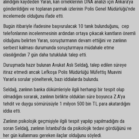
alındığını kaydeden Yaran, kan örneklerinin DNA analizi için Ankara’ya
gönderildiğini ve toplanan parmak izlerinin Polis Genel Müdürlüğü’nde
incelemede olduğunu ifade etti.
Bugün itibariyle ifadesine başvurulacak 10 tanık bulunduğunu, cep
telefonlarının incelenmesinin ardından ortaya çıkacak kanıtların önemli
olduğunu belirten Yaran, soruşturmanın devam ettiğini ve zanlının
serbest kalması durumunda soruşturmaya müdahale etme
olasılığından 7 gün daha tutukluluk talep etti.
Duruşmada hazır bulunan Avukat Aslı Seldağ, talep edilen süreye
itiraz etmedi ancak Lefkoşa Polis Müdürlüğü Müfettiş Muavini
Yaran’a sorular yönelterek, bazı iddialarda bulundu.
Seldağ, zanlının banka dökümleriyle ilgili herhangi bir tespit olup
olmadığını sorarak, zanlının birlikte oldukları süre boyunca Z.A’ya
tehdit ve duygu sömürüsüyle 1 milyon 500 bin TL para akatardığını
iddia etti.
Zanlının psikolojik geçmişiyle ilgili tespit yapılıp yapılmadığını da
soran Seldağ, zanlının İstanbul’da da psikolojik tedavi gördüğünü ve
her gün kullanması gereken ilaçlar olduğunu söyledi.