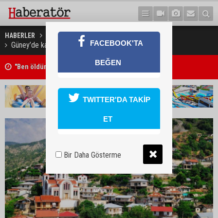
HABERLER
GÜNEY KIBRIS
FACEBOOK'TA
Güney’de kalan Türk malları “mafyası”
BEĞEN
"Ben öldürdüm"
TWITTER'DA TAKİP
ET
Bir Daha Gösterme