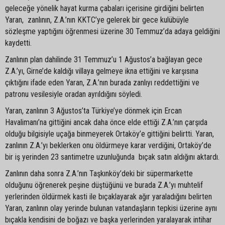
geleceğe yönelik hayat kurma çabaları içerisine girdiğini belirten
Yaran, zanlının, Z.A.’nın KKTC’ye gelerek bir gece kulübüyle
sözleşme yaptığını öğrenmesi üzerine 30 Temmuz’da adaya geldiğini
kaydetti.
Zanlının plan dahilinde 31 Temmuz’u 1 Ağustos’a bağlayan gece
Z.A.’yı, Girne’de kaldığı villaya gelmeye ikna ettiğini ve karşısına
çıktığını ifade eden Yaran, Z.A.’nın burada zanlıyı reddettiğini ve
patronu vesilesiyle oradan ayrıldığını söyledi.
Yaran, zanlının 3 Ağustos’ta Türkiye’ye dönmek için Ercan
Havalimanı’na gittiğini ancak daha önce elde ettiği Z.A.’nın çarşıda
olduğu bilgisiyle uçağa binmeyerek Ortaköy’e gittiğini belirtti. Yaran,
zanlının Z.A.’yı beklerken onu öldürmeye karar verdiğini, Ortaköy’de
bir iş yerinden 23 santimetre uzunluğunda bıçak satın aldığını aktardı.
Zanlının daha sonra Z.A.’nın Taşkınköy’deki bir süpermarkette
olduğunu öğrenerek peşine düştüğünü ve burada Z.A.’yı muhtelif
yerlerinden öldürmek kasti ile bıçaklayarak ağır yaraladığını belirten
Yaran, zanlının olay yerinde bulunan vatandaşların tepkisi üzerine aynı
bıçakla kendisini de boğazı ve başka yerlerinden yaralayarak intihar