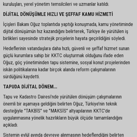
kuruluşları, yerel yönetim temsilcileri ve uzmanlar katıldı.
DİJİTAL DÖNÜŞÜMLE HIZLI VE ŞEFFAF KAMU HİZMETİ
İçişleri Bakanı Oğuz toplantıda yaptığı konuşmada, kamu yönetiminde
dijital dönüşümün hız kazandığını belirterek, Türkiye ile yürütülen iş
birlikleri sayesinde stratejik projelerin hayata geçirildiğini söyledi.
Hedeflerinin vatandaşlara daha hızlı, güvenli ve şeffaf hizmet sunan
güçlü kurumlara sahip bir KKTC oluşturmak olduğunu ifade eden
Oğuz, göç yönetiminden tapu sistemine, sosyal konut projelerinden
iskân politikalarına kadar birçok alanda reform çalışmalarının
sürdüğünü kaydetti.
TAPUDA DİJİTAL DÖNEM...
Tapu ve Kadastro Dairesi’nde yürütülen dönüşüm çalışmalarının
önemli bir aşamaya geldiğini belirten Oğuz, Türkiye’nin teknik
desteğiyle "TAKBİS" ve "MAKSİS" altyapılarının KKTC’de
uygulanmasına yönelik hazırlıkların büyük ölçüde tamamlandığını
açıkladı.
Sistemin eylül ayında devreye alınmasının hedeflendiğini belirten