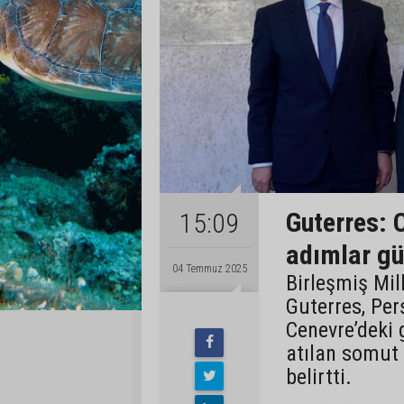
Guterres: 
15:09
adımlar gü
04 Temmuz 2025
Birleşmiş Mil
Guterres, Per
Cenevre’deki 
atılan somut
belirtti.