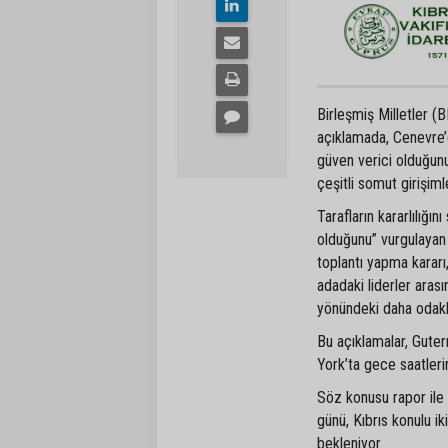
Birleşmiş Milletler 
açıklamada, Cenevre’d
güven verici olduğunu
çeşitli somut girişiml
Tarafların kararlılığ
olduğunu” vurgulayan
toplantı yapma kararı
adadaki liderler aras
yönündeki daha odaklı 
Bu açıklamalar, Guter
York’ta gece saatleri
Söz konusu rapor il
günü, Kıbrıs konulu ik
bekleniyor.