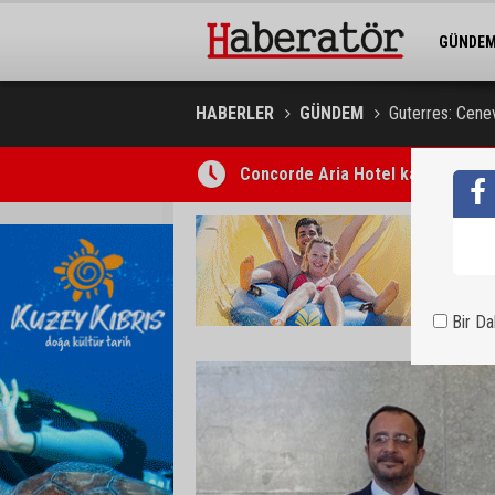
GÜNDE
BELEDİY
HABERLER
GÜNDEM
Guterres: Cenev
UBP’nin “Vizyon ve Proje Çalıştayı”
Bir D