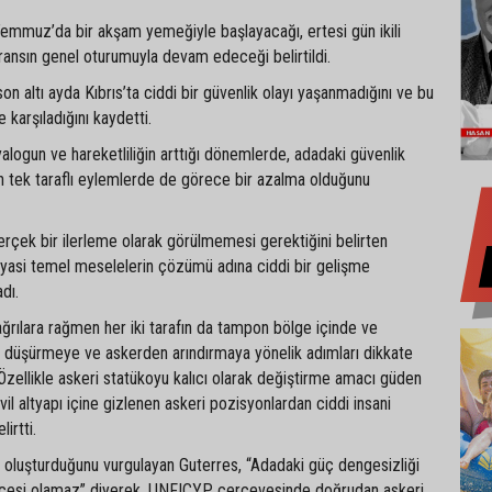
 Temmuz’da bir akşam yemeğiyle başlayacağı, ertesi gün ikili
ansın genel oturumuyla devam edeceği belirtildi.
on altı ayda Kıbrıs’ta ciddi bir güvenlik olayı yaşanmadığını ve bu
karşıladığını kaydetti.
yalogun ve hareketliliğin arttığı dönemlerde, adadaki güvenlik
 tek taraflı eylemlerde de görece bir azalma olduğunu
erçek bir ilerleme olarak görülmemesi gerektiğini belirten
siyasi temel meselelerin çözümü adına ciddi bir gelişme
dı.
ağrılara rağmen her iki tarafın da tampon bölge içinde ve
 düşürmeye ve askerden arındırmaya yönelik adımları dikkate
. Özellikle askeri statükoyu kalıcı olarak değiştirme amacı güden
il altyapı içine gizlenen askeri pozisyonlardan ciddi insani
irtti.
isk oluşturduğunu vurgulayan Guterres, “Adadaki güç dengesizliği
rekçesi olamaz” diyerek, UNFICYP çerçevesinde doğrudan askeri