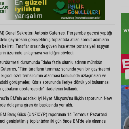
(BM) Genel Sekreteri Antonio Guterres, Perşembe gecesi yaptığı
eki gayriresmî genişletilmiş toplantıda atılan somut adımların
 belirtti. Taraflar arasında güven inşa etme potansiyeli taşıyan
erin üzerinde anlaşmaya varıldığını söyledi.
ını sürdürmesi durumunda “daha fazla olumlu adımın mümkün
 Guterres, “Tüm tarafların temmuz sonunda yeni bir gayriresmî
, kişisel özel temsilcimin atanması konusunda uzlaşmaları ve
ındaki görüşmeler, Kıbrıs sorununda ileriye dönük yol bulunması
çabaların göstergesidir” ifadelerini kullandı.
res’in BM’nin adadaki İyi Niyet Misyonu’na ilişkin raporunun New
nde dolaşıma giren ön baskısında yer aldı.
e BM Barış Gücü (UNFICYP) raporunun 14 Temmuz Pazartesi
inci genişletilmiş toplantıdan iki gün önce BM’de ele alınması