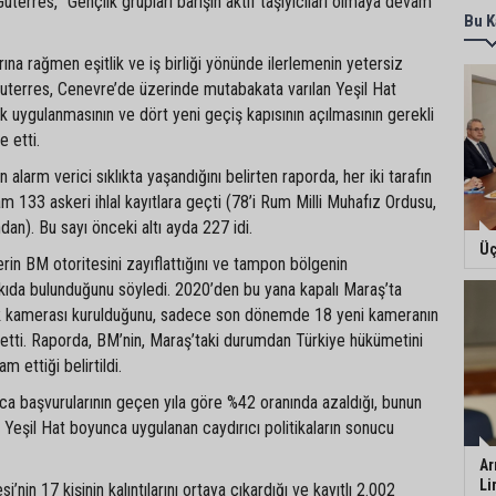
 Guterres, “Gençlik grupları barışın aktif taşıyıcıları olmaya devam
Bu K
rına rağmen eşitlik ve iş birliği yönünde ilerlemenin yetersiz
Guterres, Cenevre’de üzerinde mutabakata varılan Yeşil Hat
 uygulanmasının ve dört yeni geçiş kapısının açılmasının gerekli
e etti.
rin alarm verici sıklıkta yaşandığını belirten raporda, her iki tarafın
am 133 askeri ihlal kayıtlara geçti (78’i Rum Milli Muhafız Ordusu,
ından). Bu sayı önceki altı ayda 227 idi.
Üç
lerin BM otoritesini zayıflattığını ve tampon bölgenin
tkıda bulunduğunu söyledi. 2020’den bu yana kapalı Maraş’ta
k kamerası kurulduğunu, sadece son dönemde 18 yeni kameranın
detti. Raporda, BM’nin, Maraş’taki durumdan Türkiye hükümetini
 ettiği belirtildi.
tica başvurularının geçen yıla göre %42 oranında azaldığı, bunun
 Yeşil Hat boyunca uygulanan caydırıcı politikaların sonucu
Ar
Li
’nin 17 kişinin kalıntılarını ortaya çıkardığı ve kayıtlı 2.002