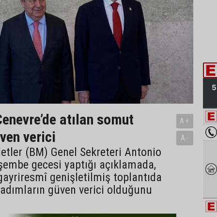
Cenevre’de atılan somut
A+
ven verici
A-
letler (BM) Genel Sekreteri Antonio
şembe gecesi yaptığı açıklamada,
gayriresmî genişletilmiş toplantıda
 adımların güven verici olduğunu