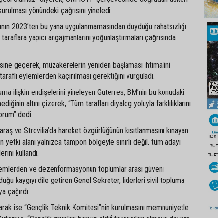
rulması yönündeki çağrısını yineledi.
ının 2023’ten bu yana uygulanmamasından duyduğu rahatsızlığı
 taraflara yapıcı angajmanlarını yoğunlaştırmaları çağrısında
ine geçerek, müzakerelerin yeniden başlaması ihtimalini
araflı eylemlerden kaçınılması gerektiğini vurguladı.
uma ilişkin endişelerini yineleyen Guterres, BM’nin bu konudaki
ğinin altını çizerek, “Tüm tarafları diyalog yoluyla farklılıklarını
rum” dedi.
raş ve Strovilia’da hareket özgürlüğünün kısıtlanmasını kınayan
n yetki alanı yalnızca tampon bölgeyle sınırlı değil, tüm adayı
rini kullandı.
öylemlerden ve dezenformasyonun toplumlar arası güveni
u kaygıyı dile getiren Genel Sekreter, liderleri sivil topluma
a çağırdı.
larak ise “Gençlik Teknik Komitesi”nin kurulmasını memnuniyetle