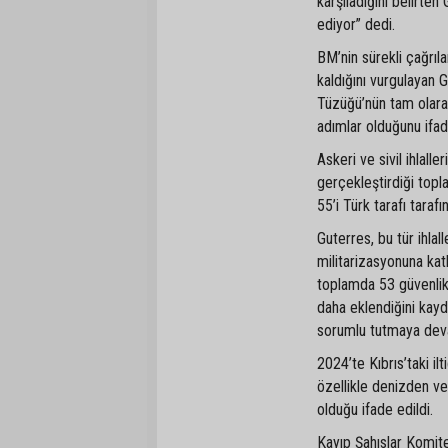
karşıladığını belirten
ediyor” dedi.
BM’nin sürekli çağrıla
kaldığını vurgulayan 
Tüzüğü’nün tam olarak
adımlar olduğunu ifad
Askeri ve sivil ihlalle
gerçekleştirdiği topl
55’i Türk tarafı taraf
Guterres, bu tür ihlal
militarizasyonuna ka
toplamda 53 güvenli
daha eklendiğini kay
sorumlu tutmaya devam
2024’te Kıbrıs’taki il
özellikle denizden ve
olduğu ifade edildi.
Kayıp Şahıslar Komitesi