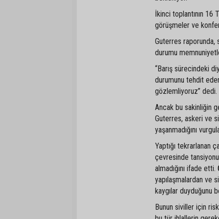
İkinci toplantının 16
görüşmeler ve konfer
Guterres raporunda, s
durumu memnuniyetle 
“Barış sürecindeki di
durumunu tehdit eden
gözlemliyoruz” dedi.
Ancak bu sakinliğin g
Guterres, askeri ve 
yaşanmadığını vurgula
Yaptığı tekrarlanan ç
çevresinde tansiyonu
almadığını ifade etti
yapılaşmalardan ve siv
kaygılar duyduğunu bel
Bunun siviller için r
bu tür ihlallerin ge