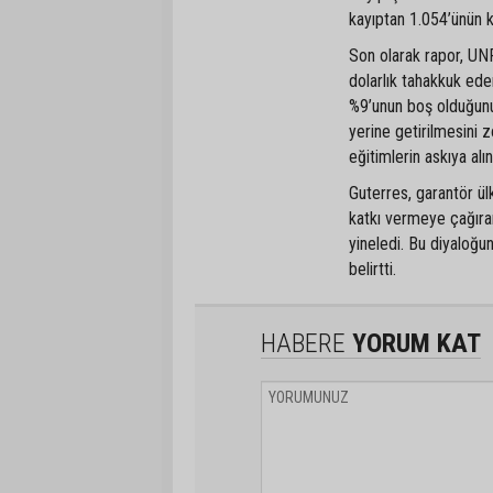
kayıptan 1.054’ünün ki
Son olarak rapor, UNF
dolarlık tahakkuk ede
%9’unun boş olduğunu
yerine getirilmesini z
eğitimlerin askıya alın
Guterres, garantör ülk
katkı vermeye çağırar
yineledi. Bu diyaloğu
belirtti.
HABERE
YORUM KAT