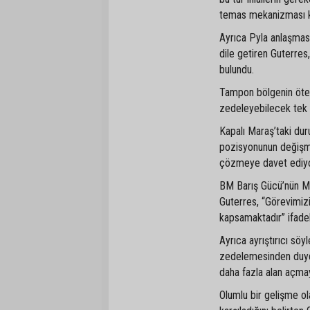
temas mekanizması ku
Ayrıca Pyla anlaşmas
dile getiren Guterres,
bulundu.
Tampon bölgenin ötes
zedeleyebilecek tek t
Kapalı Maraş’taki dur
pozisyonunun değişmedi
çözmeye davet ediyo
BM Barış Gücü’nün Ma
Guterres, “Görevimizi
kapsamaktadır” ifadele
Ayrıca ayrıştırıcı s
zedelemesinden duyduğ
daha fazla alan açmay
Olumlu bir gelişme o