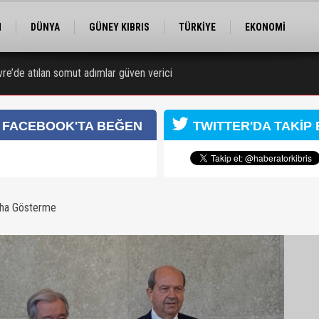
M
DÜNYA
GÜNEY KIBRIS
TÜRKİYE
EKONOMİ
ELER
RÖPORTAJ
EĞİTİM
SPOR
re’de atılan somut adımlar güven verici
 geniş katılımlı istişare süreciyle başlıyor
FACEBOOK'TA BEĞEN
TWITTER'DA TAKİP 
aha Gösterme