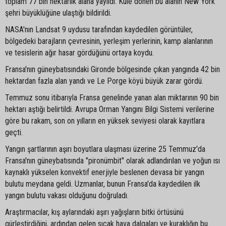
toplam 77 bin hektarlık alana yayıldı. Küle dönen bu alanın New York
şehri büyüklüğüne ulaştığı bildirildi.
NASA'nın Landsat 9 uydusu tarafından kaydedilen görüntüler,
bölgedeki barajların çevresinin, yerleşim yerlerinin, kamp alanlarının
ve tesislerin ağır hasar gördüğünü ortaya koydu.
Fransa'nın güneybatısındaki Gironde bölgesinde çıkan yangında 42 bin
hektardan fazla alan yandı ve Le Porge köyü büyük zarar gördü.
Temmuz sonu itibarıyla Fransa genelinde yanan alan miktarının 90 bin
hektarı aştığı belirtildi. Avrupa Orman Yangını Bilgi Sistemi verilerine
göre bu rakam, son on yılların en yüksek seviyesi olarak kayıtlara
geçti.
Yangın şartlarının aşırı boyutlara ulaşması üzerine 25 Temmuz'da
Fransa'nın güneybatısında "pironümbit" olarak adlandırılan ve yoğun ısı
kaynaklı yükselen konvektif enerjiyle beslenen devasa bir yangın
bulutu meydana geldi. Uzmanlar, bunun Fransa'da kaydedilen ilk
yangın bulutu vakası olduğunu doğruladı.
Araştırmacılar, kış aylarındaki aşırı yağışların bitki örtüsünü
gürleştirdiğini, ardından gelen sıcak hava dalgaları ve kuraklığın bu