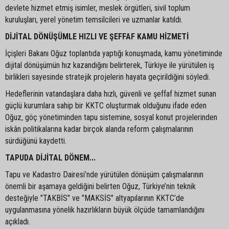
devlete hizmet etmiş isimler, meslek örgütleri, sivil toplum
kuruluşları, yerel yönetim temsilcileri ve uzmanlar katıldı.
DİJİTAL DÖNÜŞÜMLE HIZLI VE ŞEFFAF KAMU HİZMETİ
İçişleri Bakanı Oğuz toplantıda yaptığı konuşmada, kamu yönetiminde
dijital dönüşümün hız kazandığını belirterek, Türkiye ile yürütülen iş
birlikleri sayesinde stratejik projelerin hayata geçirildiğini söyledi.
Hedeflerinin vatandaşlara daha hızlı, güvenli ve şeffaf hizmet sunan
güçlü kurumlara sahip bir KKTC oluşturmak olduğunu ifade eden
Oğuz, göç yönetiminden tapu sistemine, sosyal konut projelerinden
iskân politikalarına kadar birçok alanda reform çalışmalarının
sürdüğünü kaydetti.
TAPUDA DİJİTAL DÖNEM...
Tapu ve Kadastro Dairesi’nde yürütülen dönüşüm çalışmalarının
önemli bir aşamaya geldiğini belirten Oğuz, Türkiye’nin teknik
desteğiyle "TAKBİS" ve "MAKSİS" altyapılarının KKTC’de
uygulanmasına yönelik hazırlıkların büyük ölçüde tamamlandığını
açıkladı.