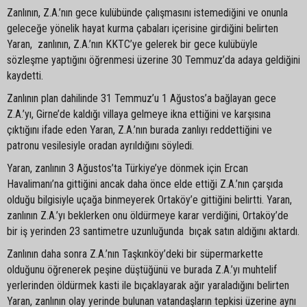
Zanlının, Z.A.’nın gece kulübünde çalışmasını istemediğini ve onunla
geleceğe yönelik hayat kurma çabaları içerisine girdiğini belirten
Yaran, zanlının, Z.A.’nın KKTC’ye gelerek bir gece kulübüyle
sözleşme yaptığını öğrenmesi üzerine 30 Temmuz’da adaya geldiğini
kaydetti.
Zanlının plan dahilinde 31 Temmuz’u 1 Ağustos’a bağlayan gece
Z.A.’yı, Girne’de kaldığı villaya gelmeye ikna ettiğini ve karşısına
çıktığını ifade eden Yaran, Z.A.’nın burada zanlıyı reddettiğini ve
patronu vesilesiyle oradan ayrıldığını söyledi.
Yaran, zanlının 3 Ağustos’ta Türkiye’ye dönmek için Ercan
Havalimanı’na gittiğini ancak daha önce elde ettiği Z.A.’nın çarşıda
olduğu bilgisiyle uçağa binmeyerek Ortaköy’e gittiğini belirtti. Yaran,
zanlının Z.A.’yı beklerken onu öldürmeye karar verdiğini, Ortaköy’de
bir iş yerinden 23 santimetre uzunluğunda bıçak satın aldığını aktardı.
Zanlının daha sonra Z.A.’nın Taşkınköy’deki bir süpermarkette
olduğunu öğrenerek peşine düştüğünü ve burada Z.A.’yı muhtelif
yerlerinden öldürmek kasti ile bıçaklayarak ağır yaraladığını belirten
Yaran, zanlının olay yerinde bulunan vatandaşların tepkisi üzerine aynı