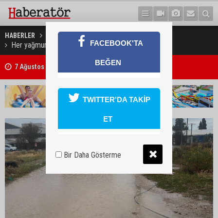
HABERLER
GÜNDEM
FACEBOOK'TA
Her yağmurda sokağın giriş ve çıkışları kapanıyor!
BEĞEN
7 Ağustos 2026 Döviz Kurları
TWITTER'DA TAKİP
ET
Bir Daha Gösterme