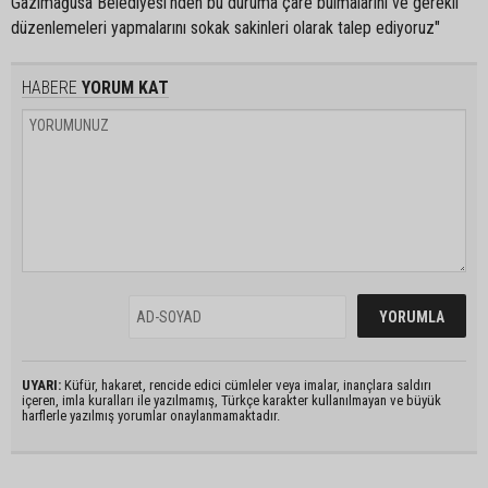
Gazimağusa Belediyesi’nden bu duruma çare bulmalarını ve gerekli
düzenlemeleri yapmalarını sokak sakinleri olarak talep ediyoruz"
HABERE
YORUM KAT
UYARI:
Küfür, hakaret, rencide edici cümleler veya imalar, inançlara saldırı
içeren, imla kuralları ile yazılmamış, Türkçe karakter kullanılmayan ve büyük
harflerle yazılmış yorumlar onaylanmamaktadır.