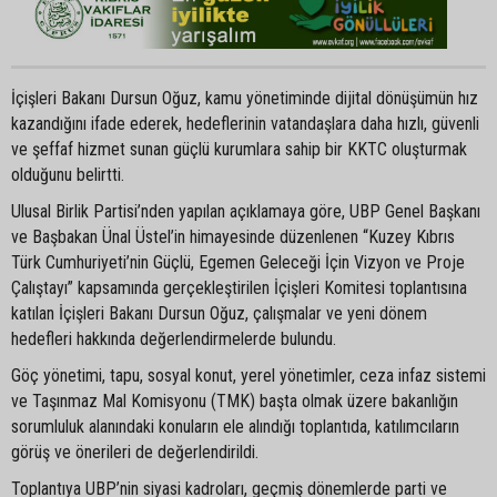
İçişleri Bakanı Dursun Oğuz, kamu yönetiminde dijital dönüşümün hız
kazandığını ifade ederek, hedeflerinin vatandaşlara daha hızlı, güvenli
ve şeffaf hizmet sunan güçlü kurumlara sahip bir KKTC oluşturmak
olduğunu belirtti.
Ulusal Birlik Partisi’nden yapılan açıklamaya göre, UBP Genel Başkanı
ve Başbakan Ünal Üstel’in himayesinde düzenlenen “Kuzey Kıbrıs
Türk Cumhuriyeti’nin Güçlü, Egemen Geleceği İçin Vizyon ve Proje
Çalıştayı” kapsamında gerçekleştirilen İçişleri Komitesi toplantısına
katılan İçişleri Bakanı Dursun Oğuz, çalışmalar ve yeni dönem
hedefleri hakkında değerlendirmelerde bulundu.
Göç yönetimi, tapu, sosyal konut, yerel yönetimler, ceza infaz sistemi
ve Taşınmaz Mal Komisyonu (TMK) başta olmak üzere bakanlığın
sorumluluk alanındaki konuların ele alındığı toplantıda, katılımcıların
görüş ve önerileri de değerlendirildi.
Toplantıya UBP’nin siyasi kadroları, geçmiş dönemlerde parti ve