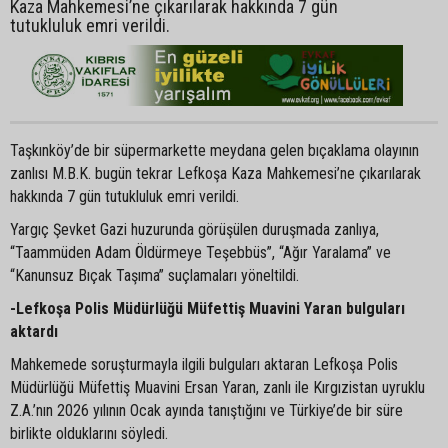
Kaza Mahkemesi’ne çıkarılarak hakkında 7 gün
tutukluluk emri verildi.
Taşkınköy’de bir süpermarkette meydana gelen bıçaklama olayının
zanlısı M.B.K. bugün tekrar Lefkoşa Kaza Mahkemesi’ne çıkarılarak
hakkında 7 gün tutukluluk emri verildi.
Yargıç Şevket Gazi huzurunda görüşülen duruşmada zanlıya,
“Taammüden Adam Öldürmeye Teşebbüs”, “Ağır Yaralama” ve
“Kanunsuz Bıçak Taşıma” suçlamaları yöneltildi.
-Lefkoşa Polis Müdürlüğü Müfettiş Muavini Yaran bulguları
aktardı
Mahkemede soruşturmayla ilgili bulguları aktaran Lefkoşa Polis
Müdürlüğü Müfettiş Muavini Ersan Yaran, zanlı ile Kırgızistan uyruklu
Z.A.’nın 2026 yılının Ocak ayında tanıştığını ve Türkiye’de bir süre
birlikte olduklarını söyledi.