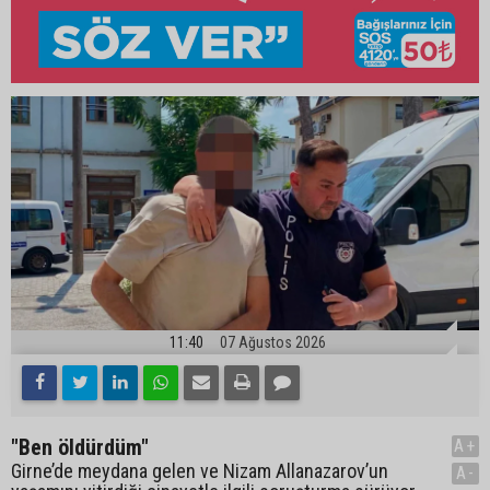
11:40
07 Ağustos 2026
"Ben öldürdüm"
A+
Girne’de meydana gelen ve Nizam Allanazarov’un
A-