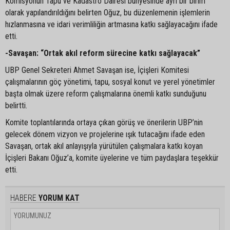
Komisyonun Tapu ve Kadastro Dairesi bünyesinde ayrı bir birim
olarak yapılandırıldığını belirten Oğuz, bu düzenlemenin işlemlerin
hızlanmasına ve idari verimliliğin artmasına katkı sağlayacağını ifade
etti.
-Savaşan: “Ortak akıl reform sürecine katkı sağlayacak”
UBP Genel Sekreteri Ahmet Savaşan ise, İçişleri Komitesi
çalışmalarının göç yönetimi, tapu, sosyal konut ve yerel yönetimler
başta olmak üzere reform çalışmalarına önemli katkı sunduğunu
belirtti.
Komite toplantılarında ortaya çıkan görüş ve önerilerin UBP’nin
gelecek dönem vizyon ve projelerine ışık tutacağını ifade eden
Savaşan, ortak akıl anlayışıyla yürütülen çalışmalara katkı koyan
İçişleri Bakanı Oğuz’a, komite üyelerine ve tüm paydaşlara teşekkür
etti.
HABERE
YORUM KAT