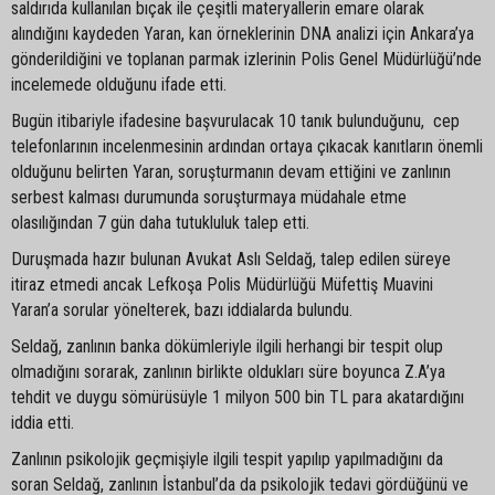
saldırıda kullanılan bıçak ile çeşitli materyallerin emare olarak
alındığını kaydeden Yaran, kan örneklerinin DNA analizi için Ankara’ya
gönderildiğini ve toplanan parmak izlerinin Polis Genel Müdürlüğü’nde
incelemede olduğunu ifade etti.
Bugün itibariyle ifadesine başvurulacak 10 tanık bulunduğunu, cep
telefonlarının incelenmesinin ardından ortaya çıkacak kanıtların önemli
olduğunu belirten Yaran, soruşturmanın devam ettiğini ve zanlının
serbest kalması durumunda soruşturmaya müdahale etme
olasılığından 7 gün daha tutukluluk talep etti.
Duruşmada hazır bulunan Avukat Aslı Seldağ, talep edilen süreye
itiraz etmedi ancak Lefkoşa Polis Müdürlüğü Müfettiş Muavini
Yaran’a sorular yönelterek, bazı iddialarda bulundu.
Seldağ, zanlının banka dökümleriyle ilgili herhangi bir tespit olup
olmadığını sorarak, zanlının birlikte oldukları süre boyunca Z.A’ya
tehdit ve duygu sömürüsüyle 1 milyon 500 bin TL para akatardığını
iddia etti.
Zanlının psikolojik geçmişiyle ilgili tespit yapılıp yapılmadığını da
soran Seldağ, zanlının İstanbul’da da psikolojik tedavi gördüğünü ve