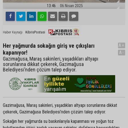
13:46
06 Nisan 2025
KibrisPostasi
Haber Kaynağı
Her yağmurda sokağın giriş ve çıkışları
A+
kapanıyor!
A-
Gazimağusa, Maraş sakinleri, yaşadıkları altyapı
sorunlarına dikkat çekerek, Gazimağusa
Belediyesi’nden çözüm talep ediyor.
Gazimağusa, Maraş sakinleri, yaşadıkları altyapı sorunlarına dikkat
çekerek, Gazimağusa Belediyesi’nden çözüm talep ediyor.
Sokağın her yağmurda su baskınlarıyla kapanması ve yoğun toz
bulutlarından ötürü zorluk yaşayan sakinler, defalarca başvurdukları