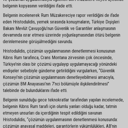
belgenin kopyasının verildiğini ifade etti.
Belgenin incelenerek Rum Müzakereciye rapor verildiğini de ifade
eden Hristodulidis, yemek sırasında konuşmaların, Türkiye Dışişleri
Bakanı Mevlüt Çavuşoğlu’nun Güvenlik ve Garantiler anlaşmasının
devamında ısrar etmesi üzerinde yoğunlaşmasından ötürü belgenin
derinlemesine görüşülmediğini savundu.
Hristodulidis, çözümün uygulanmasının denetlenmesi konusunun
Kıbrıs Rum tarafınca, Crans Montana zirvesinin çok öncesinde,
Türkiye’nin olası bir çözümü uygulayıp uygulamayacağı yönündeki
endişeler sebebiyle gündeme getirildiğini vurgularken, “Güvenlik
Konseyi’nin çözümün uygulanmasını denetleyebilmesi amacıyla,
çözümün BM Anayasası’nın 7’nci bölümüyle ilişkilendirilmesi”
talebinde de bulunduklarını ifade etti.
Belgenin sunulduğu gece teknokratlar tarafından yapılan incelemede,
belgenin Kıbrıs Rum tarafı için olumlu yanları olduğu kadar, tatmin
etmeyen unsurları da içerdiğinin tespit edildiğini savunan
Hristodulidis, “çözümün uygulanmasının denetlenmesi konusunda:
çözümün anayasal maddeleri, garantörlerin yükümlülükleri, AB’nin