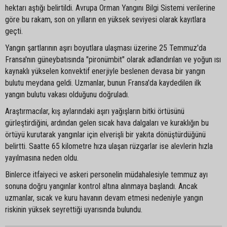
hektarı aştığı belirtildi. Avrupa Orman Yangını Bilgi Sistemi verilerine
göre bu rakam, son on yılların en yüksek seviyesi olarak kayıtlara
geçti.
Yangın şartlarının aşırı boyutlara ulaşması üzerine 25 Temmuz'da
Fransa'nın güneybatısında "pironümbit" olarak adlandırılan ve yoğun ısı
kaynaklı yükselen konvektif enerjiyle beslenen devasa bir yangın
bulutu meydana geldi. Uzmanlar, bunun Fransa'da kaydedilen ilk
yangın bulutu vakası olduğunu doğruladı.
Araştırmacılar, kış aylarındaki aşırı yağışların bitki örtüsünü
gürleştirdiğini, ardından gelen sıcak hava dalgaları ve kuraklığın bu
örtüyü kurutarak yangınlar için elverişli bir yakıta dönüştürdüğünü
belirtti. Saatte 65 kilometre hıza ulaşan rüzgarlar ise alevlerin hızla
yayılmasına neden oldu.
Binlerce itfaiyeci ve askeri personelin müdahalesiyle temmuz ayı
sonuna doğru yangınlar kontrol altına alınmaya başlandı. Ancak
uzmanlar, sıcak ve kuru havanın devam etmesi nedeniyle yangın
riskinin yüksek seyrettiği uyarısında bulundu.