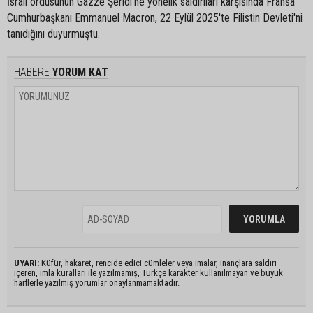
İsrail ordusunun Gazze Şeridi'ne yönelik saldırıları karşısında Fransa
Cumhurbaşkanı Emmanuel Macron, 22 Eylül 2025'te Filistin Devleti'ni
tanıdığını duyurmuştu.
HABERE
YORUM KAT
UYARI:
Küfür, hakaret, rencide edici cümleler veya imalar, inançlara saldırı
içeren, imla kuralları ile yazılmamış, Türkçe karakter kullanılmayan ve büyük
harflerle yazılmış yorumlar onaylanmamaktadır.