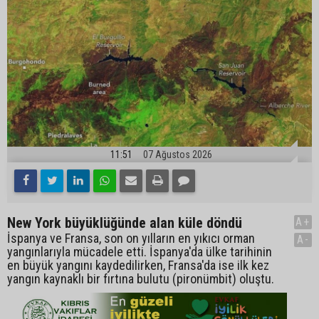
11:51
07 Ağustos 2026
New York büyüklüğünde alan küle döndü
A+
İspanya ve Fransa, son on yılların en yıkıcı orman
A-
yangınlarıyla mücadele etti. İspanya'da ülke tarihinin
en büyük yangını kaydedilirken, Fransa'da ise ilk kez
yangın kaynaklı bir fırtına bulutu (pironümbit) oluştu.