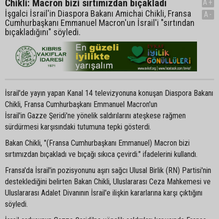
Chikli: Macron bizi sırtımızdan bıçakladı
A+
İşgalci İsrail'in Diaspora Bakanı Amichai Chikli, Fransa
A-
Cumhurbaşkanı Emmanuel Macron'un İsrail'i "sırtından
bıçakladığını" söyledi.
İsrail'de yayın yapan Kanal 14 televizyonuna konuşan Diaspora Bakanı
Chikli, Fransa Cumhurbaşkanı Emmanuel Macron'un
İsrail'in Gazze Şeridi'ne yönelik saldırılarını ateşkese rağmen
sürdürmesi karşısındaki tutumuna tepki gösterdi.
Bakan Chikli, "(Fransa Cumhurbaşkanı Emmanuel) Macron bizi
sırtımızdan bıçakladı ve bıçağı sıkıca çevirdi." ifadelerini kullandı.
Fransa'da İsrail'in pozisyonunu aşırı sağcı Ulusal Birlik (RN) Partisi'nin
desteklediğini belirten Bakan Chikli, Uluslararası Ceza Mahkemesi ve
Uluslararası Adalet Divanının İsrail'e ilişkin kararlarına karşı çıktığını
söyledi.