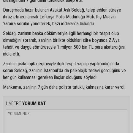
olasılığından 7 gün daha tutukluluk talep etti.
Duruşmada hazır bulunan Avukat Aslı Seldağ, talep edilen süreye
itiraz etmedi ancak Lefkoşa Polis Müdürlüğü Müfettiş Muavini
Yaran’a sorular yönelterek, bazı iddialarda bulundu.
Seldağ, zanlının banka dökümleriyle ilgili herhangi bir tespit olup
olmadığını sorarak, zanlının birlikte oldukları süre boyunca Z.A’ya
tehdit ve duygu sömürüsüyle 1 milyon 500 bin TL para akatardığını
iddia etti.
Zanlının psikolojik geçmişiyle ilgili tespit yapılıp yapılmadığını da
soran Seldağ, zanlının İstanbul’da da psikolojik tedavi gördüğünü ve
her gün kullanması gereken ilaçlar olduğunu söyledi.
Mahkeme, zanlının 7 gün daha poliste tutuklu kalmasına karar verdi.
HABERE
YORUM KAT