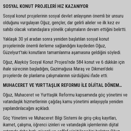
SOSYAL KONUT PROJELERİ HIZ KAZANIYOR
Sosyal konut projelerinin sosyal devlet anlayışının önemli bir unsuru
olduğunu vurgulayan Oğuz, gençler, dar gelirli aileler ve ilk kez ev
sahibi olacak vatandaşlara yönelik çalışmaların devam ettiğini belirtti.
Yaklaşık 30 yıl aradan sonra yeniden başlatılan sosyal konut
projelerinde önemli ilerleme sağlandığını kaydeden Oğuz,
Güzelyurt’taki konutların tamamlanma aşamasına geldiğini söyledi.
Oğuz, Alayköy Sosyal Konut Projesi’nde 584 konut ve 6 dükkân için
ihale sürecinin başladığını, Gazimağusa Maraş ve Dikmen’deki
projelerde de planlama çalışmalarının sürdüğünü ifade etti.
MUHACERET VE YURTTAŞLIK REFORMU İLE DİJİTAL DÖNEM…
Oğuz, Muhaceret ve Yurttaşlık Reformu kapsamında göç yönetimi ve
vatandaşlık hizmetlerinin çağdaş kamu yönetimi anlayışıyla yeniden
yapılandırılacağını açıkladı.
Göç Yönetimi ve Muhaceret Bilgi Sistemi ile giriş-çıkış kayıtları,
ikamet, çalışma, öğrenci izinleri ve vatandaşlık işlemlerinin dijital