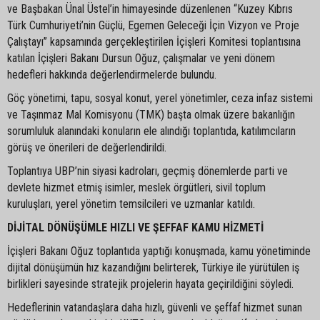
ve Başbakan Ünal Üstel’in himayesinde düzenlenen “Kuzey Kıbrıs
Türk Cumhuriyeti’nin Güçlü, Egemen Geleceği İçin Vizyon ve Proje
Çalıştayı” kapsamında gerçekleştirilen İçişleri Komitesi toplantısına
katılan İçişleri Bakanı Dursun Oğuz, çalışmalar ve yeni dönem
hedefleri hakkında değerlendirmelerde bulundu.
Göç yönetimi, tapu, sosyal konut, yerel yönetimler, ceza infaz sistemi
ve Taşınmaz Mal Komisyonu (TMK) başta olmak üzere bakanlığın
sorumluluk alanındaki konuların ele alındığı toplantıda, katılımcıların
görüş ve önerileri de değerlendirildi.
Toplantıya UBP’nin siyasi kadroları, geçmiş dönemlerde parti ve
devlete hizmet etmiş isimler, meslek örgütleri, sivil toplum
kuruluşları, yerel yönetim temsilcileri ve uzmanlar katıldı.
DİJİTAL DÖNÜŞÜMLE HIZLI VE ŞEFFAF KAMU HİZMETİ
İçişleri Bakanı Oğuz toplantıda yaptığı konuşmada, kamu yönetiminde
dijital dönüşümün hız kazandığını belirterek, Türkiye ile yürütülen iş
birlikleri sayesinde stratejik projelerin hayata geçirildiğini söyledi.
Hedeflerinin vatandaşlara daha hızlı, güvenli ve şeffaf hizmet sunan