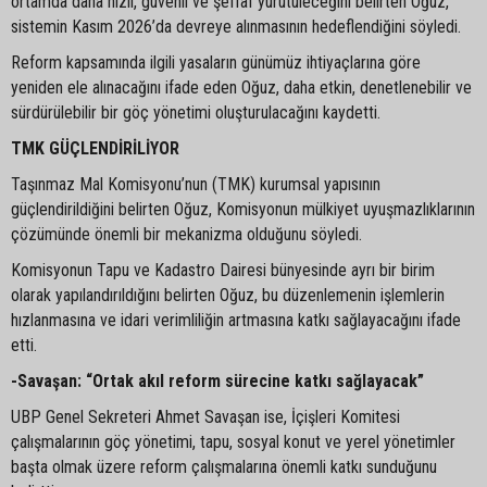
ortamda daha hızlı, güvenli ve şeffaf yürütüleceğini belirten Oğuz,
sistemin Kasım 2026’da devreye alınmasının hedeflendiğini söyledi.
Reform kapsamında ilgili yasaların günümüz ihtiyaçlarına göre
yeniden ele alınacağını ifade eden Oğuz, daha etkin, denetlenebilir ve
sürdürülebilir bir göç yönetimi oluşturulacağını kaydetti.
TMK GÜÇLENDİRİLİYOR
Taşınmaz Mal Komisyonu’nun (TMK) kurumsal yapısının
güçlendirildiğini belirten Oğuz, Komisyonun mülkiyet uyuşmazlıklarının
çözümünde önemli bir mekanizma olduğunu söyledi.
Komisyonun Tapu ve Kadastro Dairesi bünyesinde ayrı bir birim
olarak yapılandırıldığını belirten Oğuz, bu düzenlemenin işlemlerin
hızlanmasına ve idari verimliliğin artmasına katkı sağlayacağını ifade
etti.
-Savaşan: “Ortak akıl reform sürecine katkı sağlayacak”
UBP Genel Sekreteri Ahmet Savaşan ise, İçişleri Komitesi
çalışmalarının göç yönetimi, tapu, sosyal konut ve yerel yönetimler
başta olmak üzere reform çalışmalarına önemli katkı sunduğunu