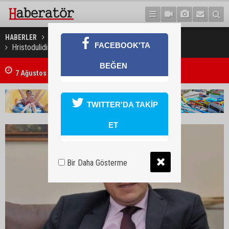
HABERLER
GÜNEY KIBRIS
FACEBOOK'TA
Hristodulidis: Belge başka çerçeve başka şey
BEĞEN
7 Ağustos 2026 Döviz Kurları
TWITTER'DA TAKİP
ET
Bir Daha Gösterme