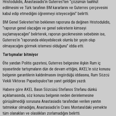
Hristodulidis, Anastasiadis’in Guterres’ten “çözümün taahhüt
edilmesini ve Türk tarafının BM kararlarını ve Guterres çerçevesini
kabul edip etmediğini öğrenmeyi isteyeceğini” belirtti.
BM Genel Sekreteri’nin beklenen raporuna da değinen Hristodulidis,
“raporun genel olacağını ve genel sekreterin kimseyi
suçlamayacağını” belirterek, raporun gecikmesinin sebebinin ise,
Guterres’in “raporunda ekleyebilecek olumlu bir şeyin olup
olmayacağını görmek istemesi olduğunu” iddia etti.
Tartışmalar bitmiyor
Öte yandan Politis gazetesi, Guterres belgesine ilişkin Rum iç
siyasetinde tartışmaların dün de devam ettiğini, AKEL’in söz konusu
belgenin garantilerin kaldırılmasını öngördüğü iddiasına, Rum Sözcü
Vekili Viktoras Papadopulos’tan yanıt geldiğini yazdı.
Habere göre AKEL Basın Sözcüsü Stefanos Stefanu dünkü
açıklamasında, söz konusu belgenin neden derinlemesine
görüşülmediği sorusuna Anastasiadis tarafından verilen yanıtın
tatminkar olmadığını, Anastasiadis’in Crans Montana’daki yemekte
tüm olanakları ve olasılıkları zorlamadığını belirtti.