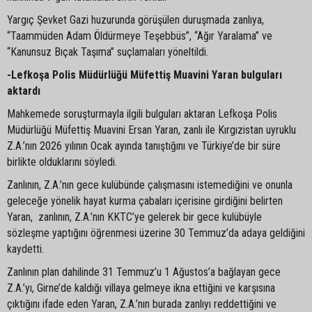
Yargıç Şevket Gazi huzurunda görüşülen duruşmada zanlıya,
“Taammüden Adam Öldürmeye Teşebbüs”, “Ağır Yaralama” ve
“Kanunsuz Bıçak Taşıma” suçlamaları yöneltildi.
-Lefkoşa Polis Müdürlüğü Müfettiş Muavini Yaran bulguları
aktardı
Mahkemede soruşturmayla ilgili bulguları aktaran Lefkoşa Polis
Müdürlüğü Müfettiş Muavini Ersan Yaran, zanlı ile Kırgızistan uyruklu
Z.A.’nın 2026 yılının Ocak ayında tanıştığını ve Türkiye’de bir süre
birlikte olduklarını söyledi.
Zanlının, Z.A.’nın gece kulübünde çalışmasını istemediğini ve onunla
geleceğe yönelik hayat kurma çabaları içerisine girdiğini belirten
Yaran, zanlının, Z.A.’nın KKTC’ye gelerek bir gece kulübüyle
sözleşme yaptığını öğrenmesi üzerine 30 Temmuz’da adaya geldiğini
kaydetti.
Zanlının plan dahilinde 31 Temmuz’u 1 Ağustos’a bağlayan gece
Z.A.’yı, Girne’de kaldığı villaya gelmeye ikna ettiğini ve karşısına
çıktığını ifade eden Yaran, Z.A.’nın burada zanlıyı reddettiğini ve