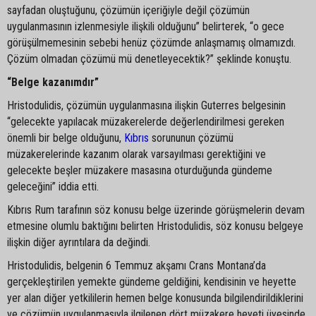
sayfadan oluştuğunu, çözümün içeriğiyle değil çözümün
uygulanmasının izlenmesiyle ilişkili olduğunu” belirterek, “o gece
görüşülmemesinin sebebi henüz çözümde anlaşmamış olmamızdı.
Çözüm olmadan çözümü mü denetleyecektik?” şeklinde konuştu.
“Belge kazanımdır”
Hristodulidis, çözümün uygulanmasına ilişkin Guterres belgesinin
“gelecekte yapılacak müzakerelerde değerlendirilmesi gereken
önemli bir belge olduğunu,
Kıbrıs
sorununun çözümü
müzakerelerinde kazanım olarak varsayılması gerektiğini ve
gelecekte beşler müzakere masasına oturduğunda gündeme
geleceğini” iddia etti.
Kıbrıs Rum tarafının söz konusu belge üzerinde görüşmelerin devam
etmesine olumlu baktığını belirten Hristodulidis, söz konusu belgeye
ilişkin diğer ayrıntılara da değindi.
Hristodulidis, belgenin 6 Temmuz akşamı Crans Montana’da
gerçekleştirilen yemekte gündeme geldiğini, kendisinin ve heyette
yer alan diğer yetkililerin hemen belge konusunda bilgilendirildiklerini
ve çözümün uygulanmasıyla ilgilenen dört müzakere heyeti üyesinde