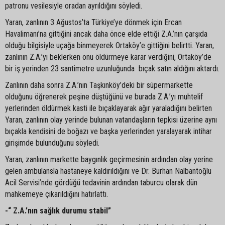
patronu vesilesiyle oradan ayrıldığını söyledi.
Yaran, zanlının 3 Ağustos’ta Türkiye’ye dönmek için Ercan
Havalimanı’na gittiğini ancak daha önce elde ettiği Z.A.’nın çarşıda
olduğu bilgisiyle uçağa binmeyerek Ortaköy’e gittiğini belirtti. Yaran,
zanlının Z.A.’yı beklerken onu öldürmeye karar verdiğini, Ortaköy’de
bir iş yerinden 23 santimetre uzunluğunda bıçak satın aldığını aktardı.
Zanlının daha sonra Z.A.’nın Taşkınköy’deki bir süpermarkette
olduğunu öğrenerek peşine düştüğünü ve burada Z.A.’yı muhtelif
yerlerinden öldürmek kasti ile bıçaklayarak ağır yaraladığını belirten
Yaran, zanlının olay yerinde bulunan vatandaşların tepkisi üzerine aynı
bıçakla kendisini de boğazı ve başka yerlerinden yaralayarak intihar
girişimde bulunduğunu söyledi.
Yaran, zanlının markette baygınlık geçirmesinin ardından olay yerine
gelen ambulansla hastaneye kaldırıldığını ve Dr. Burhan Nalbantoğlu
Acil Servisi’nde gördüğü tedavinin ardından taburcu olarak dün
mahkemeye çıkarıldığını hatırlattı.
-“ Z.A.’nın sağlık durumu stabil”