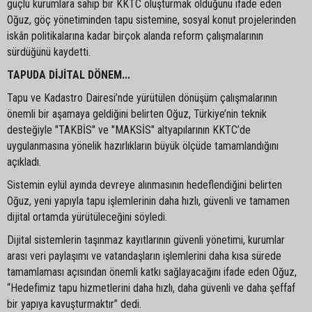
güçlü kurumlara sahip bir KKTC oluşturmak olduğunu ifade eden
Oğuz, göç yönetiminden tapu sistemine, sosyal konut projelerinden
iskân politikalarına kadar birçok alanda reform çalışmalarının
sürdüğünü kaydetti.
TAPUDA DİJİTAL DÖNEM...
Tapu ve Kadastro Dairesi’nde yürütülen dönüşüm çalışmalarının
önemli bir aşamaya geldiğini belirten Oğuz, Türkiye’nin teknik
desteğiyle "TAKBİS" ve "MAKSİS" altyapılarının KKTC’de
uygulanmasına yönelik hazırlıkların büyük ölçüde tamamlandığını
açıkladı.
Sistemin eylül ayında devreye alınmasının hedeflendiğini belirten
Oğuz, yeni yapıyla tapu işlemlerinin daha hızlı, güvenli ve tamamen
dijital ortamda yürütüleceğini söyledi.
Dijital sistemlerin taşınmaz kayıtlarının güvenli yönetimi, kurumlar
arası veri paylaşımı ve vatandaşların işlemlerini daha kısa sürede
tamamlaması açısından önemli katkı sağlayacağını ifade eden Oğuz,
“Hedefimiz tapu hizmetlerini daha hızlı, daha güvenli ve daha şeffaf
bir yapıya kavuşturmaktır” dedi.