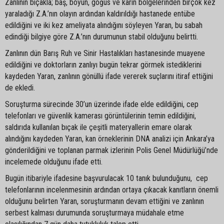
Zanlının bıçakla; baş, boyun, göğüs ve karın bölgelerinden birçok kez
yaraladığı Z.A.’nın olayın ardından kaldırıldığı hastanede entübe
edildiğini ve iki kez ameliyata alındığını söyleyen Yaran, bu sabah
edindiği bilgiye göre Z.A.’nın durumunun stabil olduğunu belirtti.
Zanlının dün Barış Ruh ve Sinir Hastalıkları hastanesinde muayene
edildiğini ve doktorların zanlıyı bugün tekrar görmek istediklerini
kaydeden Yaran, zanlının gönüllü ifade vererek suçlarını itiraf ettiğini
de ekledi.
Soruşturma sürecinde 30’un üzerinde ifade elde edildiğini, cep
telefonları ve güvenlik kamerası görüntülerinin temin edildiğini,
saldırıda kullanılan bıçak ile çeşitli materyallerin emare olarak
alındığını kaydeden Yaran, kan örneklerinin DNA analizi için Ankara’ya
gönderildiğini ve toplanan parmak izlerinin Polis Genel Müdürlüğü’nde
incelemede olduğunu ifade etti.
Bugün itibariyle ifadesine başvurulacak 10 tanık bulunduğunu, cep
telefonlarının incelenmesinin ardından ortaya çıkacak kanıtların önemli
olduğunu belirten Yaran, soruşturmanın devam ettiğini ve zanlının
serbest kalması durumunda soruşturmaya müdahale etme