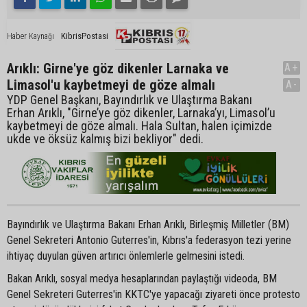
KibrisPostasi
Haber Kaynağı
Arıklı: Girne'ye göz dikenler Larnaka ve
A+
Limasol'u kaybetmeyi de göze almalı
A-
YDP Genel Başkanı, Bayındırlık ve Ulaştırma Bakanı
Erhan Arıklı, "Girne’ye göz dikenler, Larnaka’yı, Limasol’u
kaybetmeyi de göze almalı. Hala Sultan, halen içimizde
ukde ve öksüz kalmış bizi bekliyor" dedi.
Bayındırlık ve Ulaştırma Bakanı Erhan Arıklı, Birleşmiş Milletler (BM)
Genel Sekreteri Antonio Guterres'in, Kıbrıs'a federasyon tezi yerine
ihtiyaç duyulan güven artırıcı önlemlerle gelmesini istedi.
Bakan Arıklı, sosyal medya hesaplarından paylaştığı videoda, BM
Genel Sekreteri Guterres'in KKTC'ye yapacağı ziyareti önce protesto