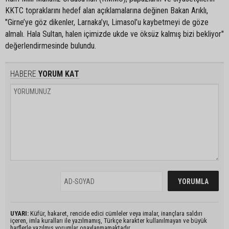
KKTC topraklarını hedef alan açıklamalarına değinen Bakan Arıklı,
"Girne’ye göz dikenler, Larnaka’yı, Limasol’u kaybetmeyi de göze
almalı. Hala Sultan, halen içimizde ukde ve öksüz kalmış bizi bekliyor"
değerlendirmesinde bulundu.
HABERE
YORUM KAT
UYARI:
Küfür, hakaret, rencide edici cümleler veya imalar, inançlara saldırı
içeren, imla kuralları ile yazılmamış, Türkçe karakter kullanılmayan ve büyük
harflerle yazılmış yorumlar onaylanmamaktadır.