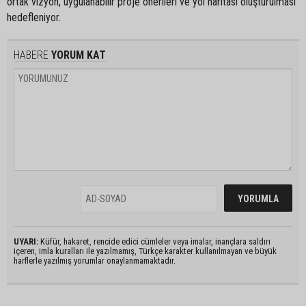
ortak vizyon, uygulanabilir proje önerileri ve yol haritası oluşturulması
hedefleniyor.
HABERE
YORUM KAT
UYARI:
Küfür, hakaret, rencide edici cümleler veya imalar, inançlara saldırı
içeren, imla kuralları ile yazılmamış, Türkçe karakter kullanılmayan ve büyük
harflerle yazılmış yorumlar onaylanmamaktadır.