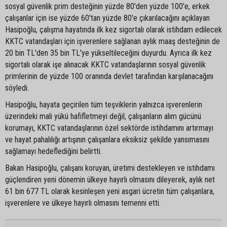
sosyal güvenlik prim desteğinin yüzde 80'den yüzde 100'e, erkek
çalışanlar için ise yüzde 60'tan yüzde 80'e çıkarılacağını açıklayan
Hasipoğlu, çalışma hayatında ilk kez sigortalı olarak istihdam edilecek
KKTC vatandaşları için işverenlere sağlanan aylık maaş desteğinin de
20 bin TL'den 35 bin TL'ye yükseltileceğini duyurdu. Ayrıca ilk kez
sigortalı olarak işe alınacak KKTC vatandaşlarının sosyal güvenlik
primlerinin de yüzde 100 oranında devlet tarafından karşılanacağını
söyledi.
Hasipoğlu, hayata geçirilen tüm teşviklerin yalnızca işverenlerin
üzerindeki mali yükü hafifletmeyi değil, çalışanların alım gücünü
korumayı, KKTC vatandaşlarının özel sektörde istihdamını artırmayı
ve hayat pahalılığı artışının çalışanlara eksiksiz şekilde yansımasını
sağlamayı hedeflediğini belirtti.
Bakan Hasipoğlu, çalışanı koruyan, üretimi destekleyen ve istihdamı
güçlendiren yeni dönemin ülkeye hayırlı olmasını dileyerek, aylık net
61 bin 677 TL olarak kesinleşen yeni asgari ücretin tüm çalışanlara,
işverenlere ve ülkeye hayırlı olmasını temenni etti.