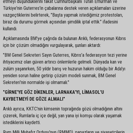
etmeyi düşündüklerini fakat Cumhurbaşkanı Tufan Erhürman ve
Türkiye'nin Guterres'in çabalarına destek veren açıklamaları üzerine
vazgeçtiklerini belirterek, "Başta yapmak istediğimiz protestoları,
biraz da durumu görmek açısından şimdilik iptal ettik." ifadesini
kullandı.
Açıklamasında BM'ye çağrıda da bulunan Arıklı, federasyonun Kıbrıs
için bir çözüm olmadığını vurgulayarak, şunları aktardı:
"BM Genel Sekreteri Sayın Guterres, Kıbrıs'a federasyon tezi yerine
ihtiyacımız olan güven artırıcı önlemlerle gelmeli. Dünyada kan ve
zulüm yaşanırken, 50 yıldır barış ve huzurun hakim olduğu bir Ada'yı
yeniden sorun haline getirip çözüm modeli sunmak, BM Genel
Sekreteri'nin normalde işi olmamalı."
"GİRNE'YE GÖZ DİKENLER, LARNAKA'YI, LİMASOL'U
KAYBETMEYİ DE GÖZE ALMALI"
Arıklı ayrıca, KKTC'nin kimsenin toprağında gözü olmadığının altını
çizerek, Rumlarla iç içe değil, yan yana iyi komşu olarak yaşamak
istediklerini kaydetti.
Rum Milli Muhafız Ordusu'nun (RMMO), papazların ve siyasetçilerin