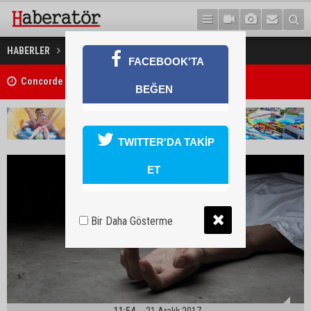
Huzurevinde cinayet
HABERLER
GÜNEY KIBRIS
FACEBOOK'TA
Concorde Aria Hotel kapılarını açtı
BEĞEN
TWITTER'DA TAKİP
ET
Bir Daha Gösterme
11:54
21 Aralık 2017