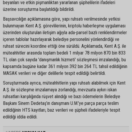
beyanları ve etkin pişmanlıktan yararlanan şüphelilerin ifadeleri
üzerine soruşturma başlatıldığı bildirildi.
Başsavcılığın açıklamasına göre, yapı ruhsatı verilmesinde yetkisi
bulunmayan Kent A.Ş. görevlilerinin, kriptolu haberleşme uygulaması
üzerinden oluşturulan iletişim ağıyla ada-parsel bazlı renklendirmeler
içeren tablolar hazırlayarak belediye personelini yönlendirdiği ve
ruhsat sürecini koordine ettiği öne sürüldü. Açıklamada, Kent A.Ş. ile
müteahhitler arasında toplam bedeli 1 milyar 78 milyon 870 bin 833
TL olan çok sayıda 'danışmanlık hizmeti' sözleşmesi imzalandığı, bu
kapsamda bugüne kadar 361 milyon 392 bin 264 TL tahsil edildiğinin
MASAK verileri ve diğer delillerle tespit edildiği belirtildi.
Soruşturmada ayrıca, müteahhitlerin yapı ruhsatı alabilmek için Kent
A.Ş. ile sözleşme imzalamaya zorlandığı, mevzuata aykırı iskan
ruhsatları karşılığında rüşvet alındığı ve bazı ödemelerin Belediye
Başkanı Sinem Dedetaş'ın danışmanı U.M.'ye parça parça teslim
edildiğinin HTS kayıtları, baz verileri ve şüpheli ifadeleriyle tespit
edildiği iddia edildi.