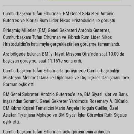
Cumhurbaşkanı Tufan Erhürman, BM Genel Sekreteri António
Guterres ve Kıbrıslı Rum Lider Nikos Hristodulidis ile görüştü
Birleşmiş Milletler (BM) Genel Sekreteri António Guterres,
Cumhurbaşkanı Tufan Erhürman ve Kıbrıslı Rum Lider Nikos
Hristodulidis’in katılımıyla gerçekleştirilen görüşme tamamlandı.
Ara bölgede bulunan BM İyi Niyet Misyonu Ofisi’nde saat 10.00’da
başlayan görüşme, saat 11.15'te sona erdi.
Cumhurbaşkanı Tufan Erhürman’a görüşmede Cumhurbaşkanlığı
Müsteşarı Mehmet Dânâ ile Diplomasi ve Dış İlişkiler Danışmanı İpek
Borman eşlik etti.
BM Genel Sekreteri António Guterres’e ise, BM Siyasi İşler ve Barış
İnşasından Sorumlu Genel Sekreter Yardımcısı Rosemary A. DiCarlo,
BM Kıbrıs Kişisel Temsilcisi Maria Angela Holguín Cuéllar, Özel
Asistan Tiyanjana Mphepo ve BM Siyasi İşler Görevlisi Ruth Sigalus
eşlik etti.
Cumhurbaşkanı Tufan Erhürman, üçlü görüşmenin ardından