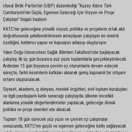
Ulusal Birlik Partisi’nin (UBP) düzenlediği “Kuzey Kıbrıs Türk
Cumhuriyeti’nin Güçlü, Egemen Geleceği İçin Vizyon ve Proje
Çalıştayı” bugün başlıyor.
KKTC’nin geleceğine yönelik vizyon, politika ve projelerin ortak akıl
doğrultusunda şekillendirilmesini amaçlayan çalıştayın en önemli
özelliğini, katılımcı yapısı ve kapsayıcı anlayışı oluşturuyor.
Yakın Doğu Üniversitesi Sağlık Bilimleri Fakültesi’nde başlayacak
çalıştay, ilk üç gün boyunca yüz yüze toplantılarla gerçekleştirilecek.
Ardından 15 gün boyunca çevrim içi oturumlarla devam edecek
süreçte, farklı kesimlerin katkıları alınarak geniş kapsamlı bir istişare
ortamı oluşturulacak.
Siyaset, akademi, iş dünyası, meslek örgütleri, sivil toplum kuruluşları
ve ilgili paydaşların katkı sunacağı çalıştayda; ülkenin öncelikli
alanlarına yönelik değerlendirmeler yapılacak, geleceğe dönük
politika ve proje önerileri ele alınacak.
Toplam 18 gün sürecek yüz yüze ve çevrim içi çalışmalar
sonucunda, KKTC’nin güçlü ve egemen geleceğine katkı sağlayacak