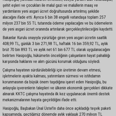
şehit eşleri ve çocukları ile malul gazi ve malullerin maaş ve
yardımlarını yeni asgari ücret doğrultusunda artırılmış şekilde
alacağını ifade etti. Ayrıca 6 bin 38 engelli vatandaşa toplam 257
milyon 237 bin 55 TL tutarında ödeme yapılacağını ve bu ödemelerin
de yeni asgari ücret oranında artırılarak gerçekleştirileceğini kaydetti.
Bakanlar Kurulu onayıyla yürürlüğe giren yeni asgari ücretin saatlik
408,99 TL, günlük 3 bin 271,98 TL, haftalık 16 bin 359,92 TL, aylık
brüt 70 bin 893 TL ve aylık net 61 bin 677 TL olarak uygulanacağını
belirten Hasipoğlu, hükümetin önceliğinin çalışanların hayat pahalılığı
karşısında haklarını ve alım gücünü korumak olduğunu söyledi.
Çalışma hayatının sürdürülebilirliği için üretimin devam etmesi,
işletmelerin ayakta kalması, yatırımların sürmesi ve istihdamın
korunmasının da büyük önem taşıdığına işaret eden Hasipoğlu, bu
anlayışla işverenlerin talepleri ve ülkenin ekonomik gerçekleri dikkate
alınarak KKTC çalışma hayatında ilk kez uygulanacak önemli destek
mekanizmalarının hayata geçirildiğini ifade etti.
Hasipoğlu, Başbakan Ünal Üstel'in daha önce açıkladığı teşvik paketi
kapsamında, geçtiğimiz dönemde aylık yaklaşık 270 milyon TL