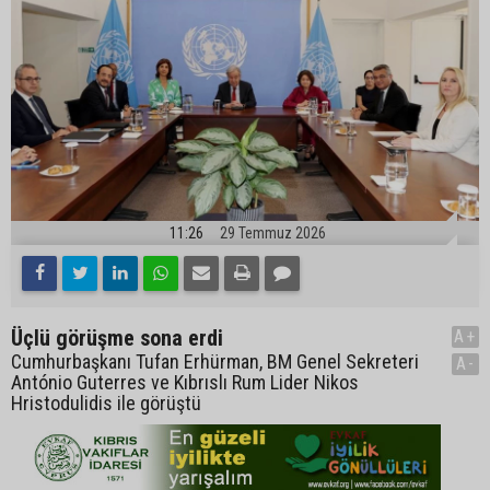
11:26
29 Temmuz 2026
Üçlü görüşme sona erdi
A+
Cumhurbaşkanı Tufan Erhürman, BM Genel Sekreteri
A-
António Guterres ve Kıbrıslı Rum Lider Nikos
Hristodulidis ile görüştü