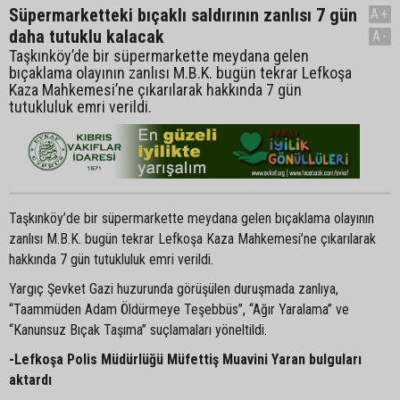
Süpermarketteki bıçaklı saldırının zanlısı 7 gün
A+
daha tutuklu kalacak
A-
Taşkınköy’de bir süpermarkette meydana gelen
bıçaklama olayının zanlısı M.B.K. bugün tekrar Lefkoşa
Kaza Mahkemesi’ne çıkarılarak hakkında 7 gün
tutukluluk emri verildi.
Taşkınköy’de bir süpermarkette meydana gelen bıçaklama olayının
zanlısı M.B.K. bugün tekrar Lefkoşa Kaza Mahkemesi’ne çıkarılarak
hakkında 7 gün tutukluluk emri verildi.
Yargıç Şevket Gazi huzurunda görüşülen duruşmada zanlıya,
“Taammüden Adam Öldürmeye Teşebbüs”, “Ağır Yaralama” ve
“Kanunsuz Bıçak Taşıma” suçlamaları yöneltildi.
-Lefkoşa Polis Müdürlüğü Müfettiş Muavini Yaran bulguları
aktardı