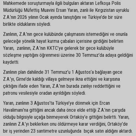
Mahkemede soruşturmayla ilgili bulguları aktaran Lefkoşa Polis
Müdürlüğü Müfettiş Muavini Ersan Yaran, zanlı ile Kırgızistan uyruklu
Z.A.’nın 2026 yılının Ocak ayında tanıştığını ve Türkiye’de bir süre
birlikte olduklarını söyledi.
Zanlının, Z.A.’nın gece kulübünde çalışmasını istemediğini ve onunla
geleceğe yönelik hayat kurma çabaları içerisine girdiğini belirten
Yaran, zanlının, Z.A.’nın KKTC’ye gelerek bir gece kulübüyle
sözleşme yaptığını öğrenmesi üzerine 30 Temmuz’da adaya geldiğini
kaydetti.
Zanlının plan dahilinde 31 Temmuz’u 1 Ağustos’a bağlayan gece
Z.A.’yı, Girne’de kaldığı villaya gelmeye ikna ettiğini ve karşısına
çıktığını ifade eden Yaran, Z.A.’nın burada zanlıyı reddettiğini ve
patronu vesilesiyle oradan ayrıldığını söyledi.
Yaran, zanlının 3 Ağustos’ta Türkiye’ye dönmek için Ercan
Havalimanı’na gittiğini ancak daha önce elde ettiği Z.A.’nın çarşıda
olduğu bilgisiyle uçağa binmeyerek Ortaköy’e gittiğini belirtti. Yaran,
zanlının Z.A.’yı beklerken onu öldürmeye karar verdiğini, Ortaköy’de
bir iş yerinden 23 santimetre uzunluğunda bıçak satın aldığını aktardı.