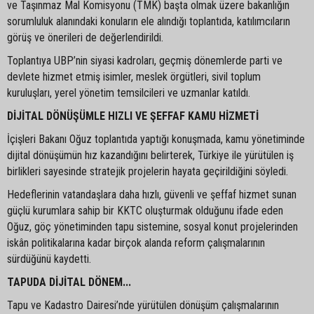
ve Taşınmaz Mal Komisyonu (TMK) başta olmak üzere bakanlığın
sorumluluk alanındaki konuların ele alındığı toplantıda, katılımcıların
görüş ve önerileri de değerlendirildi.
Toplantıya UBP’nin siyasi kadroları, geçmiş dönemlerde parti ve
devlete hizmet etmiş isimler, meslek örgütleri, sivil toplum
kuruluşları, yerel yönetim temsilcileri ve uzmanlar katıldı.
DİJİTAL DÖNÜŞÜMLE HIZLI VE ŞEFFAF KAMU HİZMETİ
İçişleri Bakanı Oğuz toplantıda yaptığı konuşmada, kamu yönetiminde
dijital dönüşümün hız kazandığını belirterek, Türkiye ile yürütülen iş
birlikleri sayesinde stratejik projelerin hayata geçirildiğini söyledi.
Hedeflerinin vatandaşlara daha hızlı, güvenli ve şeffaf hizmet sunan
güçlü kurumlara sahip bir KKTC oluşturmak olduğunu ifade eden
Oğuz, göç yönetiminden tapu sistemine, sosyal konut projelerinden
iskân politikalarına kadar birçok alanda reform çalışmalarının
sürdüğünü kaydetti.
TAPUDA DİJİTAL DÖNEM...
Tapu ve Kadastro Dairesi’nde yürütülen dönüşüm çalışmalarının