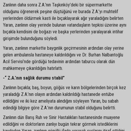
Zanlının daha sonra Z.A.’nın Taşkınköy’deki bir süpermarkette
olduğunu öğrenerek peşine düştüğünü ve burada Z.A.’yı muhtelif
yerlerinden öldürmek kasti ile bıçaklayarak ağır yaraladığını belirten
Yaran, zanlının olay yerinde bulunan vatandaşların tepkisi üzerine aynı
bıçakla kendisini de boğazı ve başka yerlerinden yaralayarak intihar
girişimde bulunduğunu söyledi.
Yaran, zanlının markette baygınlık geçirmesinin ardından olay yerine
gelen ambulansla hastaneye kaldırıldığını ve Dr. Burhan Nalbantoğlu
Acil Servisi’nde gördüğü tedavinin ardından taburcu olarak dün
mahkemeye çıkarıldığını hatırlattı.
-“ Z.A.’nın sağlık durumu stabil”
Zanlının bıçakla; baş, boyun, göğüs ve karın bölgelerinden birçok kez
yaraladığı Z.A.’nın olayın ardından kaldırıldığı hastanede entübe
edildiğini ve iki kez ameliyata alındığını söyleyen Yaran, bu sabah
edindiği bilgiye göre Z.A.’nın durumunun stabil olduğunu belirtti.
Zanlının dün Barış Ruh ve Sinir Hastalıkları hastanesinde muayene
edildiğini ve doktorların zanlıyı bugün tekrar görmek istediklerini
kaydeden Yaran, zanlının gönüllü ifade vererek suçlarını itiraf ettiğini