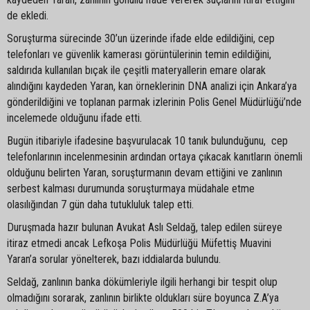
de ekledi.
Soruşturma sürecinde 30’un üzerinde ifade elde edildiğini, cep
telefonları ve güvenlik kamerası görüntülerinin temin edildiğini,
saldırıda kullanılan bıçak ile çeşitli materyallerin emare olarak
alındığını kaydeden Yaran, kan örneklerinin DNA analizi için Ankara’ya
gönderildiğini ve toplanan parmak izlerinin Polis Genel Müdürlüğü’nde
incelemede olduğunu ifade etti.
Bugün itibariyle ifadesine başvurulacak 10 tanık bulunduğunu, cep
telefonlarının incelenmesinin ardından ortaya çıkacak kanıtların önemli
olduğunu belirten Yaran, soruşturmanın devam ettiğini ve zanlının
serbest kalması durumunda soruşturmaya müdahale etme
olasılığından 7 gün daha tutukluluk talep etti.
Duruşmada hazır bulunan Avukat Aslı Seldağ, talep edilen süreye
itiraz etmedi ancak Lefkoşa Polis Müdürlüğü Müfettiş Muavini
Yaran’a sorular yönelterek, bazı iddialarda bulundu.
Seldağ, zanlının banka dökümleriyle ilgili herhangi bir tespit olup
olmadığını sorarak, zanlının birlikte oldukları süre boyunca Z.A’ya