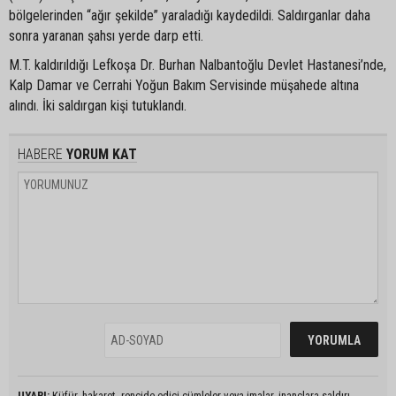
bölgelerinden “ağır şekilde” yaraladığı kaydedildi. Saldırganlar daha
sonra yaranan şahsı yerde darp etti.
M.T. kaldırıldığı Lefkoşa Dr. Burhan Nalbantoğlu Devlet Hastanesi’nde,
Kalp Damar ve Cerrahi Yoğun Bakım Servisinde müşahede altına
alındı. İki saldırgan kişi tutuklandı.
HABERE
YORUM KAT
UYARI:
Küfür, hakaret, rencide edici cümleler veya imalar, inançlara saldırı