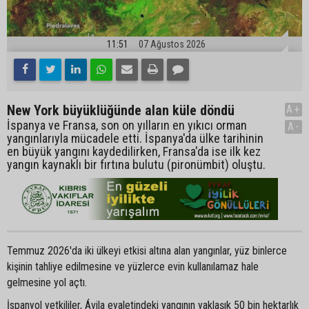
11:51
07 Ağustos 2026
New York büyüklüğünde alan küle döndü
A+
İspanya ve Fransa, son on yılların en yıkıcı orman
A-
yangınlarıyla mücadele etti. İspanya'da ülke tarihinin
en büyük yangını kaydedilirken, Fransa'da ise ilk kez
yangın kaynaklı bir fırtına bulutu (pironümbit) oluştu.
Temmuz 2026'da iki ülkeyi etkisi altına alan yangınlar, yüz binlerce
kişinin tahliye edilmesine ve yüzlerce evin kullanılamaz hale
gelmesine yol açtı.
İspanyol yetkililer, Ávila eyaletindeki yangının yaklaşık 50 bin hektarlık