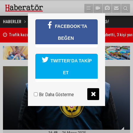
İki kişi bir kişiye bıçakla saldırdı!
HABERLER
GÜNDEM
FACEBOOK'TA
Trafik kazasında 85 yaşındaki Turan Obalı hayatını kaybetti, 3 kişi ya
BEĞEN
TWITTER'DA TAKİP
ET
Bir Daha Gösterme
16:48
26 Mayıs 2025