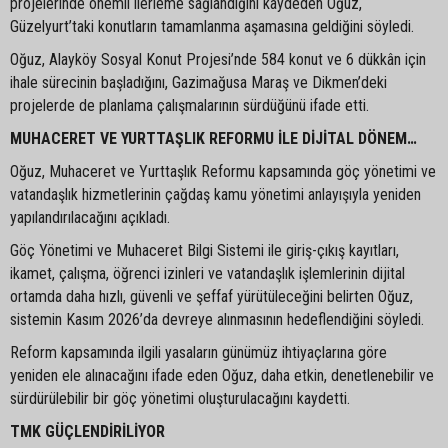
projelerinde önemli ilerleme sağlandığını kaydeden Oğuz,
Güzelyurt’taki konutların tamamlanma aşamasına geldiğini söyledi.
Oğuz, Alayköy Sosyal Konut Projesi’nde 584 konut ve 6 dükkân için
ihale sürecinin başladığını, Gazimağusa Maraş ve Dikmen’deki
projelerde de planlama çalışmalarının sürdüğünü ifade etti.
MUHACERET VE YURTTAŞLIK REFORMU İLE DİJİTAL DÖNEM…
Oğuz, Muhaceret ve Yurttaşlık Reformu kapsamında göç yönetimi ve
vatandaşlık hizmetlerinin çağdaş kamu yönetimi anlayışıyla yeniden
yapılandırılacağını açıkladı.
Göç Yönetimi ve Muhaceret Bilgi Sistemi ile giriş-çıkış kayıtları,
ikamet, çalışma, öğrenci izinleri ve vatandaşlık işlemlerinin dijital
ortamda daha hızlı, güvenli ve şeffaf yürütüleceğini belirten Oğuz,
sistemin Kasım 2026’da devreye alınmasının hedeflendiğini söyledi.
Reform kapsamında ilgili yasaların günümüz ihtiyaçlarına göre
yeniden ele alınacağını ifade eden Oğuz, daha etkin, denetlenebilir ve
sürdürülebilir bir göç yönetimi oluşturulacağını kaydetti.
TMK GÜÇLENDİRİLİYOR