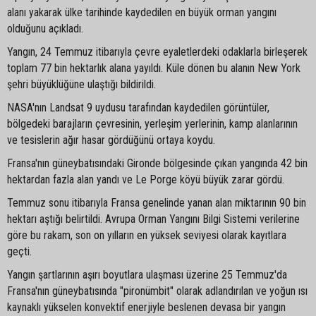
alanı yakarak ülke tarihinde kaydedilen en büyük orman yangını
olduğunu açıkladı.
Yangın, 24 Temmuz itibarıyla çevre eyaletlerdeki odaklarla birleşerek
toplam 77 bin hektarlık alana yayıldı. Küle dönen bu alanın New York
şehri büyüklüğüne ulaştığı bildirildi.
NASA'nın Landsat 9 uydusu tarafından kaydedilen görüntüler,
bölgedeki barajların çevresinin, yerleşim yerlerinin, kamp alanlarının
ve tesislerin ağır hasar gördüğünü ortaya koydu.
Fransa'nın güneybatısındaki Gironde bölgesinde çıkan yangında 42 bin
hektardan fazla alan yandı ve Le Porge köyü büyük zarar gördü.
Temmuz sonu itibarıyla Fransa genelinde yanan alan miktarının 90 bin
hektarı aştığı belirtildi. Avrupa Orman Yangını Bilgi Sistemi verilerine
göre bu rakam, son on yılların en yüksek seviyesi olarak kayıtlara
geçti.
Yangın şartlarının aşırı boyutlara ulaşması üzerine 25 Temmuz'da
Fransa'nın güneybatısında "pironümbit" olarak adlandırılan ve yoğun ısı
kaynaklı yükselen konvektif enerjiyle beslenen devasa bir yangın