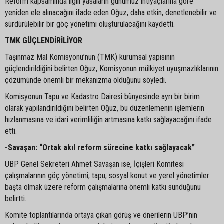
Reform kapsamında ilgili yasaların günümüz ihtiyaçlarına göre
yeniden ele alınacağını ifade eden Oğuz, daha etkin, denetlenebilir ve
sürdürülebilir bir göç yönetimi oluşturulacağını kaydetti.
TMK GÜÇLENDİRİLİYOR
Taşınmaz Mal Komisyonu’nun (TMK) kurumsal yapısının
güçlendirildiğini belirten Oğuz, Komisyonun mülkiyet uyuşmazlıklarının
çözümünde önemli bir mekanizma olduğunu söyledi.
Komisyonun Tapu ve Kadastro Dairesi bünyesinde ayrı bir birim
olarak yapılandırıldığını belirten Oğuz, bu düzenlemenin işlemlerin
hızlanmasına ve idari verimliliğin artmasına katkı sağlayacağını ifade
etti.
-Savaşan: “Ortak akıl reform sürecine katkı sağlayacak”
UBP Genel Sekreteri Ahmet Savaşan ise, İçişleri Komitesi
çalışmalarının göç yönetimi, tapu, sosyal konut ve yerel yönetimler
başta olmak üzere reform çalışmalarına önemli katkı sunduğunu
belirtti.
Komite toplantılarında ortaya çıkan görüş ve önerilerin UBP’nin