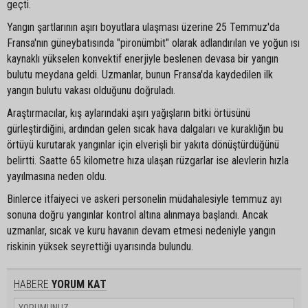
geçti.
Yangın şartlarının aşırı boyutlara ulaşması üzerine 25 Temmuz'da
Fransa'nın güneybatısında "pironümbit" olarak adlandırılan ve yoğun ısı
kaynaklı yükselen konvektif enerjiyle beslenen devasa bir yangın
bulutu meydana geldi. Uzmanlar, bunun Fransa'da kaydedilen ilk
yangın bulutu vakası olduğunu doğruladı.
Araştırmacılar, kış aylarındaki aşırı yağışların bitki örtüsünü
gürleştirdiğini, ardından gelen sıcak hava dalgaları ve kuraklığın bu
örtüyü kurutarak yangınlar için elverişli bir yakıta dönüştürdüğünü
belirtti. Saatte 65 kilometre hıza ulaşan rüzgarlar ise alevlerin hızla
yayılmasına neden oldu.
Binlerce itfaiyeci ve askeri personelin müdahalesiyle temmuz ayı
sonuna doğru yangınlar kontrol altına alınmaya başlandı. Ancak
uzmanlar, sıcak ve kuru havanın devam etmesi nedeniyle yangın
riskinin yüksek seyrettiği uyarısında bulundu.
HABERE
YORUM KAT