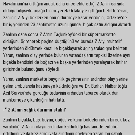
Havalimanı’na gittiğini ancak daha önce elde ettiği Z.A.’nın çarşıda
olduğu bilgisiyle uçağa binmeyerek Ortaköy’e gittiğini belirtti. Yaran,
zanlının Z.A.’yı beklerken onu öldürmeye karar verdiğini, Ortaköy’de
bir iş yerinden 23 santimetre uzunluğunda bıçak satın aldığını aktardı.
Zanlının daha sonra Z.A.’nın Taşkınköy’deki bir süpermarkette
olduğunu öğrenerek peşine düştüğünü ve burada Z.A.’yı muhtelif
yerlerinden öldürmek kasti ile bıçaklayarak ağır yaraladığını belirten
Yaran, zanlının olay yerinde bulunan vatandaşların tepkisi üzerine aynı
bıçakla kendisini de boğazı ve başka yerlerinden yaralayarak intihar
girişimde bulunduğunu söyledi.
Yaran, zanlının markette baygınlık geçirmesinin ardından olay yerine
gelen ambulansla hastaneye kaldırıldığını ve Dr. Burhan Nalbantoğlu
Acil Servisi’nde gördüğü tedavinin ardından taburcu olarak dün
mahkemeye çıkarıldığını hatırlattı.
-“ Z.A.’nın sağlık durumu stabil”
Zanlının bıçakla; baş, boyun, göğüs ve karın bölgelerinden birçok kez
yaraladığı Z.A.’nın olayın ardından kaldırıldığı hastanede entübe
edildiğini ve iki kez ameliyata alındığını söyleyen Yaran, bu sabah