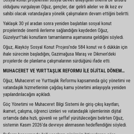
olduğunu vurgulayan Oğuz, gençler, dar gelirli aileler ve ilk kez ev
sahibi olacak vatandaşlara yönelik çalışmaların devam ettiğini belirtti.
Yaklaşık 30 yıl aradan sonra yeniden başlatılan sosyal konut
projelerinde önemli ilerleme sağlandığını kaydeden Oğuz,
Güzelyurt’taki konutların tamamlanma aşamasına geldiğini söyledi.
Oğuz, Alayköy Sosyal Konut Projesi’nde 584 konut ve 6 dükkân için
ihale sürecinin başladığını, Gazimağusa Maraş ve Dikmen’deki
projelerde de planlama çalışmalarının sürdüğünü ifade etti.
MUHACERET VE YURTTAŞLIK REFORMU İLE DİJİTAL DÖNEM…
Oğuz, Muhaceret ve Yurttaşlık Reformu kapsamında göç yönetimi ve
vatandaşlık hizmetlerinin çağdaş kamu yönetimi anlayışıyla yeniden
yapılandırılacağını açıkladı.
Göç Yönetimi ve Muhaceret Bilgi Sistemi ile giriş-çıkış kayıtları,
ikamet, çalışma, öğrenci izinleri ve vatandaşlık işlemlerinin dijital
ortamda daha hızlı, güvenli ve şeffaf yürütüleceğini belirten Oğuz,
sistemin Kasım 2026’da devreye alınmasının hedeflendiğini söyledi.