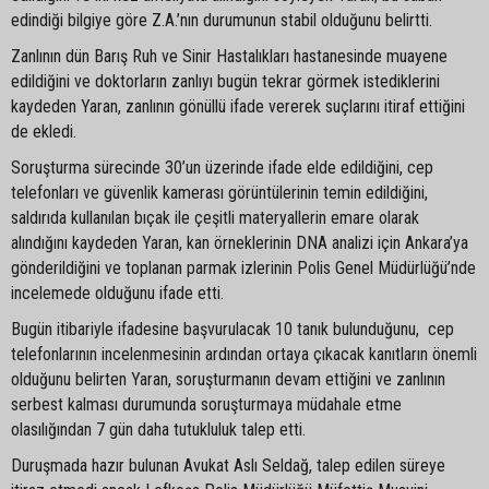
edindiği bilgiye göre Z.A.’nın durumunun stabil olduğunu belirtti.
Zanlının dün Barış Ruh ve Sinir Hastalıkları hastanesinde muayene
edildiğini ve doktorların zanlıyı bugün tekrar görmek istediklerini
kaydeden Yaran, zanlının gönüllü ifade vererek suçlarını itiraf ettiğini
de ekledi.
Soruşturma sürecinde 30’un üzerinde ifade elde edildiğini, cep
telefonları ve güvenlik kamerası görüntülerinin temin edildiğini,
saldırıda kullanılan bıçak ile çeşitli materyallerin emare olarak
alındığını kaydeden Yaran, kan örneklerinin DNA analizi için Ankara’ya
gönderildiğini ve toplanan parmak izlerinin Polis Genel Müdürlüğü’nde
incelemede olduğunu ifade etti.
Bugün itibariyle ifadesine başvurulacak 10 tanık bulunduğunu, cep
telefonlarının incelenmesinin ardından ortaya çıkacak kanıtların önemli
olduğunu belirten Yaran, soruşturmanın devam ettiğini ve zanlının
serbest kalması durumunda soruşturmaya müdahale etme
olasılığından 7 gün daha tutukluluk talep etti.
Duruşmada hazır bulunan Avukat Aslı Seldağ, talep edilen süreye