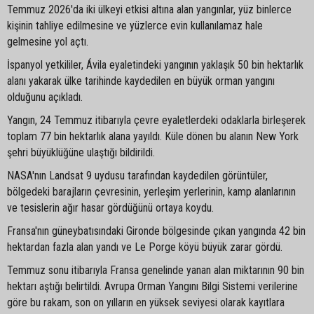
Temmuz 2026'da iki ülkeyi etkisi altına alan yangınlar, yüz binlerce
kişinin tahliye edilmesine ve yüzlerce evin kullanılamaz hale
gelmesine yol açtı.
İspanyol yetkililer, Ávila eyaletindeki yangının yaklaşık 50 bin hektarlık
alanı yakarak ülke tarihinde kaydedilen en büyük orman yangını
olduğunu açıkladı.
Yangın, 24 Temmuz itibarıyla çevre eyaletlerdeki odaklarla birleşerek
toplam 77 bin hektarlık alana yayıldı. Küle dönen bu alanın New York
şehri büyüklüğüne ulaştığı bildirildi.
NASA'nın Landsat 9 uydusu tarafından kaydedilen görüntüler,
bölgedeki barajların çevresinin, yerleşim yerlerinin, kamp alanlarının
ve tesislerin ağır hasar gördüğünü ortaya koydu.
Fransa'nın güneybatısındaki Gironde bölgesinde çıkan yangında 42 bin
hektardan fazla alan yandı ve Le Porge köyü büyük zarar gördü.
Temmuz sonu itibarıyla Fransa genelinde yanan alan miktarının 90 bin
hektarı aştığı belirtildi. Avrupa Orman Yangını Bilgi Sistemi verilerine
göre bu rakam, son on yılların en yüksek seviyesi olarak kayıtlara