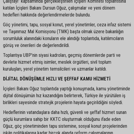
Çalıştayı” kapsamında gerçekleştirilen İçişleri Komitesi toplantısına
katılan İçişleri Bakanı Dursun Oğuz, çalışmalar ve yeni dönem
hedefleri hakkında değerlendirmelerde bulundu.
Göç yönetimi, tapu, sosyal konut, yerel yönetimler, ceza infaz sistemi
ve Taşınmaz Mal Komisyonu (TMK) başta olmak üzere bakanlığın
sorumluluk alanındaki konuların ele alındığı toplantıda, katılımcıların
görüş ve önerileri de değerlendirildi.
Toplantıya UBP’nin siyasi kadroları, geçmiş dönemlerde parti ve
devlete hizmet etmiş isimler, meslek örgütleri, sivil toplum
kuruluşları, yerel yönetim temsilcileri ve uzmanlar katıldı.
DİJİTAL DÖNÜŞÜMLE HIZLI VE ŞEFFAF KAMU HİZMETİ
İçişleri Bakanı Oğuz toplantıda yaptığı konuşmada, kamu yönetiminde
dijital dönüşümün hız kazandığını belirterek, Türkiye ile yürütülen iş
birlikleri sayesinde stratejik projelerin hayata geçirildiğini söyledi.
Hedeflerinin vatandaşlara daha hızlı, güvenli ve şeffaf hizmet sunan
güçlü kurumlara sahip bir KKTC oluşturmak olduğunu ifade eden
Oğuz, göç yönetiminden tapu sistemine, sosyal konut projelerinden
iskân politikalarına kadar birçok alanda reform çalışmalarının