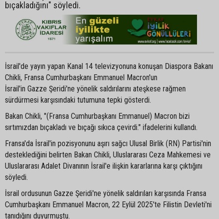
bıçakladığını" söyledi.
İsrail'de yayın yapan Kanal 14 televizyonuna konuşan Diaspora Bakanı
Chikli, Fransa Cumhurbaşkanı Emmanuel Macron'un
İsrail'in Gazze Şeridi'ne yönelik saldırılarını ateşkese rağmen
sürdürmesi karşısındaki tutumuna tepki gösterdi.
Bakan Chikli, "(Fransa Cumhurbaşkanı Emmanuel) Macron bizi
sırtımızdan bıçakladı ve bıçağı sıkıca çevirdi." ifadelerini kullandı.
Fransa'da İsrail'in pozisyonunu aşırı sağcı Ulusal Birlik (RN) Partisi'nin
desteklediğini belirten Bakan Chikli, Uluslararası Ceza Mahkemesi ve
Uluslararası Adalet Divanının İsrail'e ilişkin kararlarına karşı çıktığını
söyledi.
İsrail ordusunun Gazze Şeridi'ne yönelik saldırıları karşısında Fransa
Cumhurbaşkanı Emmanuel Macron, 22 Eylül 2025'te Filistin Devleti'ni
tanıdığını duyurmuştu.