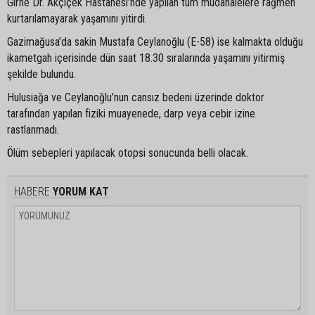
Girne Dr. Akçiçek Hastanesi’nde yapılan tüm müdahalelere rağmen
kurtarılamayarak yaşamını yitirdi.
Gazimağusa’da sakin Mustafa Ceylanoğlu (E-58) ise kalmakta olduğu
ikametgah içerisinde dün saat 18.30 sıralarında yaşamını yitirmiş
şekilde bulundu.
Hulusiağa ve Ceylanoğlu’nun cansız bedeni üzerinde doktor
tarafından yapılan fiziki muayenede, darp veya cebir izine
rastlanmadı.
Ölüm sebepleri yapılacak otopsi sonucunda belli olacak.
HABERE
YORUM KAT