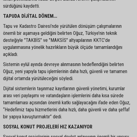
sürdüğünü kaydetti.
TAPUDA DİJİTAL DÖNEM...
Tapu ve Kadastro Dairesi’nde yürütülen dönüşüm çalışmalarının
önemli bir aşamaya geldiğini belirten Oğuz, Türkiye’nin teknik
desteğiyle "TAKBİS" ve "MAKSİS" altyapılarının KKTC’de
uygulanmasına yönelik hazırlıkların büyük ölçüde tamamlandığını
açıkladı.
Sistemin eylül ayında devreye alınmasının hedeflendiğini belirten
Oğuz, yeni yapıyla tapu işlemlerinin daha hızlı, güvenli ve tamamen
dijital ortamda yürütüleceğini söyledi.
Dijital sistemlerin taşınmaz kayıtlarının güvenli yönetimi, kurumlar
arası veri paylaşımı ve vatandaşların işlemlerini daha kısa sürede
tamamlaması açısından önemli katkı sağlayacağını ifade eden Oğuz,
“Hedefimiz tapu hizmetlerini daha hızlı, daha güvenli ve daha şeffaf
bir yapıya kavuşturmaktır” dedi.
SOSYAL KONUT PROJELERİ HIZ KAZANIYOR
Sosyal konut projelerinin sosyal devlet anlayışının önemli bir unsuru