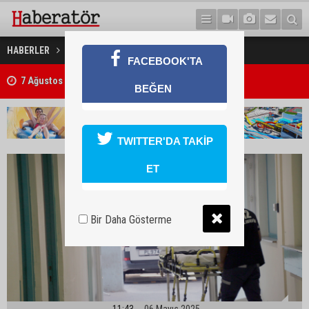
İki kişi hayatını kaybetti
HABERLER
GÜNDEM
FACEBOOK'TA
7 Ağustos 2026 Döviz Kurları
BEĞEN
TWITTER'DA TAKİP
ET
Bir Daha Gösterme
11:43
06 Mayıs 2025