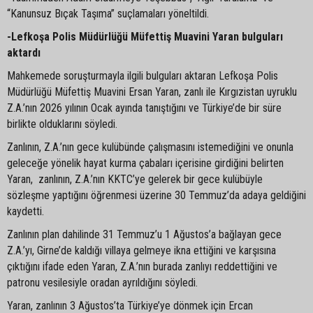
“Kanunsuz Bıçak Taşıma” suçlamaları yöneltildi.
-Lefkoşa Polis Müdürlüğü Müfettiş Muavini Yaran bulguları
aktardı
Mahkemede soruşturmayla ilgili bulguları aktaran Lefkoşa Polis
Müdürlüğü Müfettiş Muavini Ersan Yaran, zanlı ile Kırgızistan uyruklu
Z.A.’nın 2026 yılının Ocak ayında tanıştığını ve Türkiye’de bir süre
birlikte olduklarını söyledi.
Zanlının, Z.A.’nın gece kulübünde çalışmasını istemediğini ve onunla
geleceğe yönelik hayat kurma çabaları içerisine girdiğini belirten
Yaran, zanlının, Z.A.’nın KKTC’ye gelerek bir gece kulübüyle
sözleşme yaptığını öğrenmesi üzerine 30 Temmuz’da adaya geldiğini
kaydetti.
Zanlının plan dahilinde 31 Temmuz’u 1 Ağustos’a bağlayan gece
Z.A.’yı, Girne’de kaldığı villaya gelmeye ikna ettiğini ve karşısına
çıktığını ifade eden Yaran, Z.A.’nın burada zanlıyı reddettiğini ve
patronu vesilesiyle oradan ayrıldığını söyledi.
Yaran, zanlının 3 Ağustos’ta Türkiye’ye dönmek için Ercan