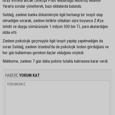
itiraz etmedi ancak Lefkoşa Polis Müdürlüğü Müfettiş Muavini
Yaran’a sorular yönelterek, bazı iddialarda bulundu.
Seldağ, zanlının banka dökümleriyle ilgili herhangi bir tespit olup
olmadığını sorarak, zanlının birlikte oldukları süre boyunca Z.A’ya
tehdit ve duygu sömürüsüyle 1 milyon 500 bin TL para akatardığını
iddia etti.
Zanlının psikolojik geçmişiyle ilgili tespit yapılıp yapılmadığını da
soran Seldağ, zanlının İstanbul’da da psikolojik tedavi gördüğünü ve
her gün kullanması gereken ilaçlar olduğunu söyledi.
Mahkeme, zanlının 7 gün daha poliste tutuklu kalmasına karar verdi.
HABERE
YORUM KAT