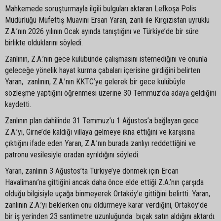
Mahkemede soruşturmayla ilgili bulguları aktaran Lefkoşa Polis
Müdürlüğü Müfettiş Muavini Ersan Yaran, zanlı ile Kırgızistan uyruklu
Z.A.’nın 2026 yılının Ocak ayında tanıştığını ve Türkiye’de bir süre
birlikte olduklarını söyledi.
Zanlının, Z.A.’nın gece kulübünde çalışmasını istemediğini ve onunla
geleceğe yönelik hayat kurma çabaları içerisine girdiğini belirten
Yaran, zanlının, Z.A.’nın KKTC’ye gelerek bir gece kulübüyle
sözleşme yaptığını öğrenmesi üzerine 30 Temmuz’da adaya geldiğini
kaydetti.
Zanlının plan dahilinde 31 Temmuz’u 1 Ağustos’a bağlayan gece
Z.A.’yı, Girne’de kaldığı villaya gelmeye ikna ettiğini ve karşısına
çıktığını ifade eden Yaran, Z.A.’nın burada zanlıyı reddettiğini ve
patronu vesilesiyle oradan ayrıldığını söyledi.
Yaran, zanlının 3 Ağustos’ta Türkiye’ye dönmek için Ercan
Havalimanı’na gittiğini ancak daha önce elde ettiği Z.A.’nın çarşıda
olduğu bilgisiyle uçağa binmeyerek Ortaköy’e gittiğini belirtti. Yaran,
zanlının Z.A.’yı beklerken onu öldürmeye karar verdiğini, Ortaköy’de
bir iş yerinden 23 santimetre uzunluğunda bıçak satın aldığını aktardı.