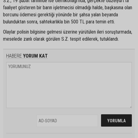
S.Z., 19 Şubat tarihinde ise Gemikonağı’nda, gerçekte Güzelyurt’ta
faaliyet gösteren bir barın işletmecisi olmadığı halde, başkasına olan
borcunu ödemesi gerektiği yönünde bir şahsa yalan beyanda
bulunduktan sonra, sahtekarlıkla bin 500 TL para temin etti.
Olaylar polisin bilgisine gelmesi üzerine yürütülen ileri soruşturmada,
meselede zanlı olarak görülen S.Z. tespit edilerek, tutuklandı.
HABERE
YORUM KAT