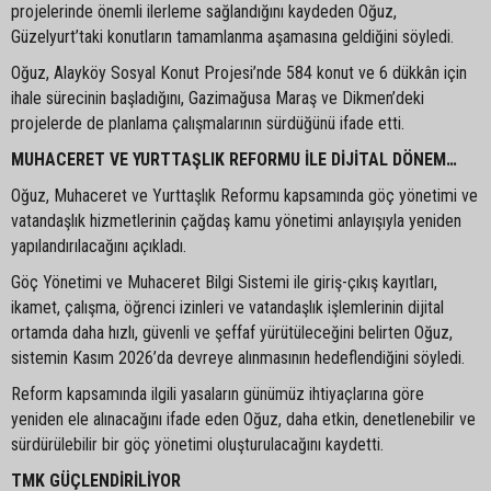
projelerinde önemli ilerleme sağlandığını kaydeden Oğuz,
Güzelyurt’taki konutların tamamlanma aşamasına geldiğini söyledi.
Oğuz, Alayköy Sosyal Konut Projesi’nde 584 konut ve 6 dükkân için
ihale sürecinin başladığını, Gazimağusa Maraş ve Dikmen’deki
projelerde de planlama çalışmalarının sürdüğünü ifade etti.
MUHACERET VE YURTTAŞLIK REFORMU İLE DİJİTAL DÖNEM…
Oğuz, Muhaceret ve Yurttaşlık Reformu kapsamında göç yönetimi ve
vatandaşlık hizmetlerinin çağdaş kamu yönetimi anlayışıyla yeniden
yapılandırılacağını açıkladı.
Göç Yönetimi ve Muhaceret Bilgi Sistemi ile giriş-çıkış kayıtları,
ikamet, çalışma, öğrenci izinleri ve vatandaşlık işlemlerinin dijital
ortamda daha hızlı, güvenli ve şeffaf yürütüleceğini belirten Oğuz,
sistemin Kasım 2026’da devreye alınmasının hedeflendiğini söyledi.
Reform kapsamında ilgili yasaların günümüz ihtiyaçlarına göre
yeniden ele alınacağını ifade eden Oğuz, daha etkin, denetlenebilir ve
sürdürülebilir bir göç yönetimi oluşturulacağını kaydetti.
TMK GÜÇLENDİRİLİYOR