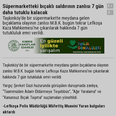
Süpermarketteki bıçaklı saldırının zanlısı 7 gün
A+
daha tutuklu kalacak
A-
Taşkınköy’de bir süpermarkette meydana gelen
bıçaklama olayının zanlısı M.B.K. bugün tekrar Lefkoşa
Kaza Mahkemesi’ne çıkarılarak hakkında 7 gün
tutukluluk emri verildi.
Taşkınköy’de bir süpermarkette meydana gelen bıçaklama olayının
zanlısı M.B.K. bugün tekrar Lefkoşa Kaza Mahkemesi’ne çıkarılarak
hakkında 7 gün tutukluluk emri verildi.
Yargıç Şevket Gazi huzurunda görüşülen duruşmada zanlıya,
“Taammüden Adam Öldürmeye Teşebbüs”, “Ağır Yaralama” ve
“Kanunsuz Bıçak Taşıma” suçlamaları yöneltildi.
-Lefkoşa Polis Müdürlüğü Müfettiş Muavini Yaran bulguları
aktardı