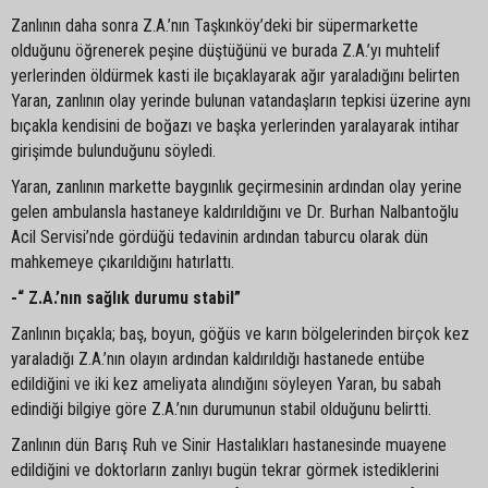
Zanlının daha sonra Z.A.’nın Taşkınköy’deki bir süpermarkette
olduğunu öğrenerek peşine düştüğünü ve burada Z.A.’yı muhtelif
yerlerinden öldürmek kasti ile bıçaklayarak ağır yaraladığını belirten
Yaran, zanlının olay yerinde bulunan vatandaşların tepkisi üzerine aynı
bıçakla kendisini de boğazı ve başka yerlerinden yaralayarak intihar
girişimde bulunduğunu söyledi.
Yaran, zanlının markette baygınlık geçirmesinin ardından olay yerine
gelen ambulansla hastaneye kaldırıldığını ve Dr. Burhan Nalbantoğlu
Acil Servisi’nde gördüğü tedavinin ardından taburcu olarak dün
mahkemeye çıkarıldığını hatırlattı.
-“ Z.A.’nın sağlık durumu stabil”
Zanlının bıçakla; baş, boyun, göğüs ve karın bölgelerinden birçok kez
yaraladığı Z.A.’nın olayın ardından kaldırıldığı hastanede entübe
edildiğini ve iki kez ameliyata alındığını söyleyen Yaran, bu sabah
edindiği bilgiye göre Z.A.’nın durumunun stabil olduğunu belirtti.
Zanlının dün Barış Ruh ve Sinir Hastalıkları hastanesinde muayene
edildiğini ve doktorların zanlıyı bugün tekrar görmek istediklerini