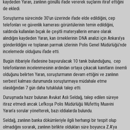
kaydeden Yaran, zanlının gönüllü ifade vererek suçlarını itiraf ettiğini
de ekledi.
Soruşturma sürecinde 30’un üzerinde ifade elde edildiğini, cep
telefonları ve güvenlik kamerası görüntülerinin temin edildiğini,
saldırıda kullanılan bıçak ile çeşitli materyallerin emare olarak
alındığını kaydeden Yaran, kan örneklerinin DNA analizi için Ankara’ya
gönderildiğini ve toplanan parmak izlerinin Polis Genel Müdürlüğü’nde
incelemede olduğunu ifade etti.
Bugün itibariyle ifadesine başvurulacak 10 tanık bulunduğunu, cep
telefonlarının incelenmesinin ardından ortaya çıkacak kanıtların önemli
olduğunu belirten Yaran, soruşturmanın devam ettiğini ve zanlının
serbest kalması durumunda soruşturmaya müdahale etme
olasılığından 7 gün daha tutukluluk talep etti.
Duruşmada hazır bulunan Avukat Aslı Seldağ, talep edilen süreye
itiraz etmedi ancak Lefkoşa Polis Müdürlüğü Müfettiş Muavini
Yaran’a sorular yönelterek, bazı iddialarda bulundu.
Seldağ, zanlının banka dökümleriyle ilgili herhangi bir tespit olup
olmadığını sorarak, zanlının birlikte oldukları süre boyunca Z.A’ya