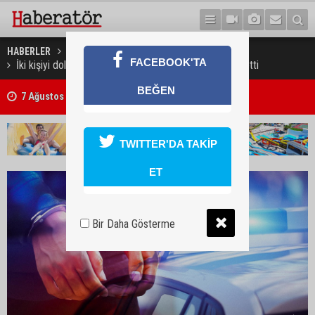
HABERLER
GÜNDEM
FACEBOOK'TA
İki kişiyi dolandırdı, yaklaşık 9 bin 500 TL para temin etti
BEĞEN
7 Ağustos 2026 Döviz Kurları
TWITTER'DA TAKİP
ET
Bir Daha Gösterme