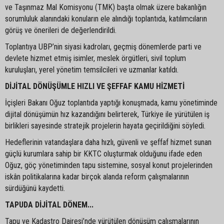
ve Taşınmaz Mal Komisyonu (TMK) başta olmak üzere bakanlığın
sorumluluk alanındaki konuların ele alındığı toplantıda, katılımcıların
görüş ve önerileri de değerlendirildi.
Toplantıya UBP’nin siyasi kadroları, geçmiş dönemlerde parti ve
devlete hizmet etmiş isimler, meslek örgütleri, sivil toplum
kuruluşları, yerel yönetim temsilcileri ve uzmanlar katıldı.
DİJİTAL DÖNÜŞÜMLE HIZLI VE ŞEFFAF KAMU HİZMETİ
İçişleri Bakanı Oğuz toplantıda yaptığı konuşmada, kamu yönetiminde
dijital dönüşümün hız kazandığını belirterek, Türkiye ile yürütülen iş
birlikleri sayesinde stratejik projelerin hayata geçirildiğini söyledi.
Hedeflerinin vatandaşlara daha hızlı, güvenli ve şeffaf hizmet sunan
güçlü kurumlara sahip bir KKTC oluşturmak olduğunu ifade eden
Oğuz, göç yönetiminden tapu sistemine, sosyal konut projelerinden
iskân politikalarına kadar birçok alanda reform çalışmalarının
sürdüğünü kaydetti.
TAPUDA DİJİTAL DÖNEM...
Tapu ve Kadastro Dairesi’nde yürütülen dönüşüm çalışmalarının