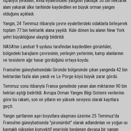
İspanyol yetkililer, Ávila eyaletindeki yangının yaklaşık 50 bin hektarlık
alanı yakarak ülke tarihinde kaydedilen en büyük orman yangını
olduğunu açıkladı.
Yangın, 24 Temmuz itibarıyla çevre eyaletlerdeki odaklarla birleşerek
toplam 77 bin hektarlık alana yayıldı. Küle dönen bu alanın New York
şehri büyüklüğüne ulaştığı bildirildi.
NASA'nın Landsat 9 uydusu tarafından kaydedilen görüntüler,
bölgedeki barajların çevresinin, yerleşim yerlerinin, kamp alanlarının
ve tesislerin ağır hasar gördüğünü ortaya koydu.
Fransa'nın güneybatısındaki Gironde bölgesinde çıkan yangında 42 bin
hektardan fazla alan yandı ve Le Porge köyü büyük zarar gördü.
Temmuz sonu itibarıyla Fransa genelinde yanan alan miktarının 90 bin
hektarı aştığı belirtildi. Avrupa Orman Yangını Bilgi Sistemi verilerine
göre bu rakam, son on yılların en yüksek seviyesi olarak kayıtlara
geçti.
Yangın şartlarının aşırı boyutlara ulaşması üzerine 25 Temmuz'da
Fransa'nın güneybatısında "pironümbit" olarak adlandırılan ve yoğun ısı
kaynaklı yükselen konvektif enerjiyle beslenen devasa bir yangın