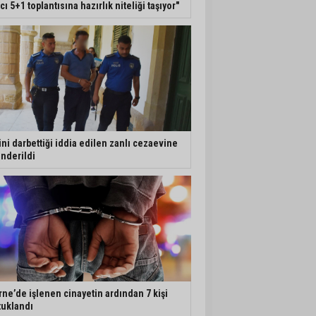
ıcı 5+1 toplantısına hazırlık niteliği taşıyor"
ini darbettiği iddia edilen zanlı cezaevine
nderildi
rne’de işlenen cinayetin ardından 7 kişi
tuklandı