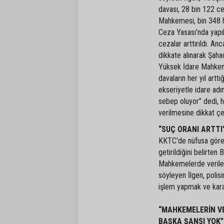
davası, 28 bin 122 c
Mahkemesi, bin 348 hu
Ceza Yasası’nda yapıl
cezalar arttırıldı. An
dikkate alınarak Şaha
Yüksek İdare Mahkem
davaların her yıl artt
ekseriyetle idare adın
sebep oluyor” dedi, hi
verilmesine dikkat çe
“SUÇ ORANI ARTTI
KKTC’de nüfusa göre 
getirildiğini belirten
Mahkemelerde verile
söyleyen İlgen, polis
işlem yapmak ve kara
“MAHKEMELERİN V
BAŞKA ŞANSI YOK”