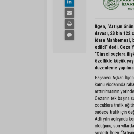
İlgen, “Artışın önü
davası, 28 bin 122
İdare Mahkemesi, b
edildi” dedi. Ceza 
“Cinsel suçlara iliş
özellikle küçük yaş
düzenleme yapılmal
Başsavcı Aşkan İlgen, 
kamu vicdanında rahat
arttırılmasının yerin
Cezanın tek başına su
çocuklara trafik eğiti
sadece trafik için değ
Adli yılın açılışında
olduğunu, son yıllarda
söyledi. İlgen, “Artış