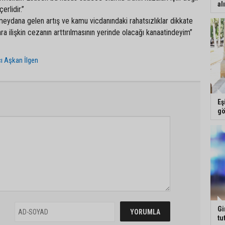
al
erlidir.”
eydana gelen artış ve kamu vicdanındaki rahatsızlıklar dikkate
ra ilişkin cezanın arttırılmasının yerinde olacağı kanaatindeyim”
ı Aşkan İlgen
Eş
gö
Gi
tu