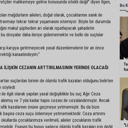
ayetçiler mahkemeye gelme konusunda istekli değil” diyen İlgen,
Bu K
olan mağdurların aileleri, doğal olarak, çocuklarının sanık ile
 travmayı tekrar tekrar yaşamasını istemiyor. Böyle bir durumda
diğini makul şüpheden ari olarak ispatlayacak şahadetin
bu dosyalar daha ileriye gidememekte ve belki de suçlular
karşı karşıya getirmeyecek yasal düzenlemelerin bir an önce
rektiği kanaatindeyim.”
Te
 İLİŞKİN CEZANIN ARTTIRILMASININ YERİNDE OLACAĞI
ha
rtan suçlardan birinin de ölümlü trafik kazaları olduğunu belirten
ı söyledi:
 ile ilgili olarak yapılan yasal değişiklikle bu suç Ağır Ceza
lınmış ve 7 yıla kadar hapis cezası ile cezalandırmıştır. Ancak
rafik kazalarının önüne geçmeye yetmemiştir. Bu da bize
ek başına ceza suçu önlemeye yetmemektedir. Ceza artırımı
i okullarda çocuklarımıza verilmeli, aileler çocuklarını trafik
"L
rmelidir. Esasen bu husus sadece ölümlü trafik kazaları için değil