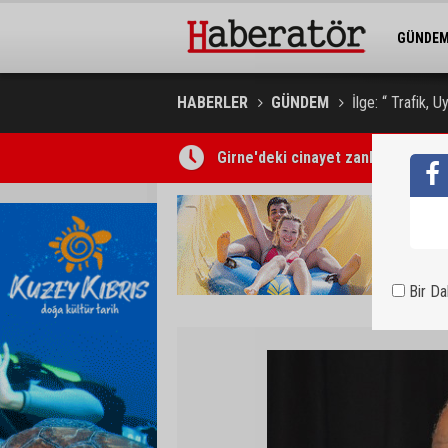
GÜNDE
BELEDİY
HABERLER
GÜNDEM
İlge: “ Trafik, 
Girne'deki cinayet zanlısı polis t
Kadını takip ederek saldırdığı açık
Bir D