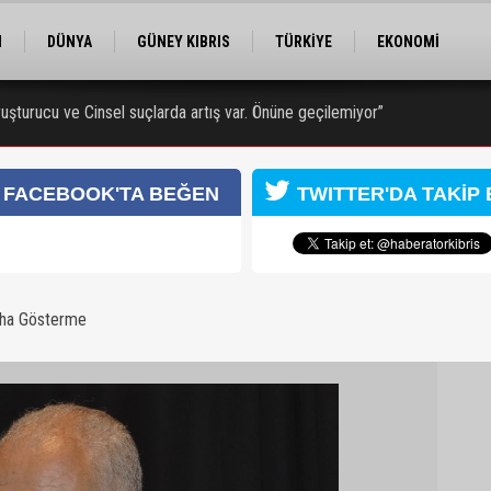
M
DÜNYA
GÜNEY KIBRIS
TÜRKİYE
EKONOMİ
ELER
RÖPORTAJ
EĞİTİM
SPOR
Uyuşturucu ve Cinsel suçlarda artış var. Önüne geçilemiyor”
arafından yakalandı
landı
FACEBOOK'TA BEĞEN
TWITTER'DA TAKİP 
aha Gösterme