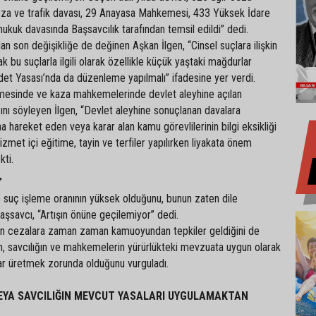
eza ve trafik davası, 29 Anayasa Mahkemesi, 433 Yüksek İdare
kuk davasında Başsavcılık tarafından temsil edildi” dedi.
an son değişikliğe de değinen Aşkan İlgen, “Cinsel suçlara ilişkin
cak bu suçlarla ilgili olarak özellikle küçük yaştaki mağdurlar
det Yasası’nda da düzenleme yapılmalı” ifadesine yer verdi.
esinde ve kaza mahkemelerinde devlet aleyhine açılan
ığını söyleyen İlgen, “Devlet aleyhine sonuçlanan davalara
a hareket eden veya karar alan kamu görevlilerinin bilgi eksikliği
zmet içi eğitime, tayin ve terfiler yapılırken liyakata önem
kti.
”
suç işleme oranının yüksek olduğunu, bunun zaten dile
 Başsavcı, “Artışın önüne geçilemiyor” dedi.
n cezalara zaman zaman kamuoyundan tepkiler geldiğini de
in, savcılığın ve mahkemelerin yürürlükteki mevzuata uygun olarak
r üretmek zorunda olduğunu vurguladı.
EYA SAVCILIĞIN MEVCUT YASALARI UYGULAMAKTAN