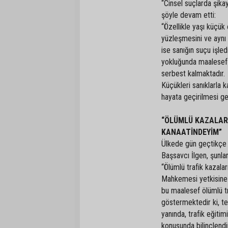
“Cinsel suçlarda şik
şöyle devam etti:
“Özellikle yaşı küçük 
yüzleşmesini ve aynı
ise sanığın suçu işle
yokluğunda maalesef 
serbest kalmaktadır.
Küçükleri sanıklarla 
hayata geçirilmesi ge
“ÖLÜMLÜ KAZALARA
KANAATİNDEYİM”
Ülkede gün geçtikçe a
Başsavcı İlgen, şunlar
“Ölümlü trafik kazaları
Mahkemesi yetkisine a
bu maalesef ölümlü t
göstermektedir ki, t
yanında, trafik eğitim
konusunda bilinçlendi