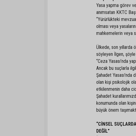
Yasa yapma görev ve 
anımsatan KKTC Başsa
“Yürürlükteki mevzua
olması veya yasaları
mahkemelerin veya sa
Ülkede, son yıllarda ö
söyleyen İlgen, şöyle
“Ceza Yasası’nda yapıla
Ancak bu suçlarla ilgi
Şahadet Yasası’nda da
olan kişi psikolojik
etkilenmenin daha cid
Şahadet kurallarımız
konumunda olan kişin
büyük önem taşımakta
“CİNSEL SUÇLARD
DEĞİL”