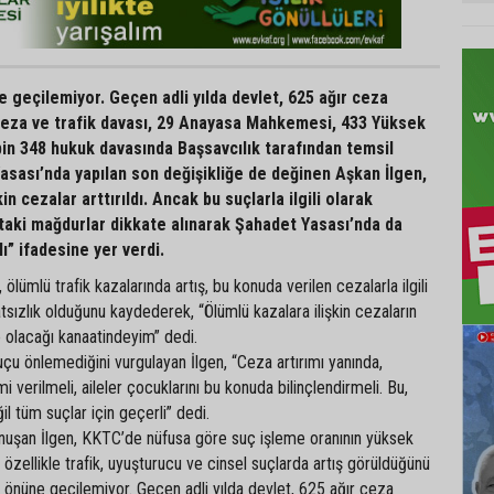
ne geçilemiyor. Geçen adli yılda devlet, 625 ağır ceza
 ceza ve trafik davası, 29 Anayasa Mahkemesi, 433 Yüksek
in 348 hukuk davasında Başsavcılık tarafından temsil
Yasası’nda yapılan son değişikliğe de değinen Aşkan İlgen,
kin cezalar arttırıldı. Ancak bu suçlarla ilgili olarak
taki mağdurlar dikkate alınarak Şahadet Yasası’nda da
ı” ifadesine yer verdi.
ölümlü trafik kazalarında artış, bu konuda verilen cezalarla ilgili
sızlık olduğunu kaydederek, “Ölümlü kazalara ilişkin cezaların
de olacağı kanaatindeyim” dedi.
çu önlemediğini vurgulayan İlgen, “Ceza artırımı yanında,
mi verilmeli, aileler çocuklarını bu konuda bilinçlendirmeli. Bu,
il tüm suçlar için geçerli” dedi.
 konuşan İlgen, KKTC’de nüfusa göre suç işleme oranının yüksek
 özellikle trafik, uyuşturucu ve cinsel suçlarda artış görüldüğünü
ın önüne geçilemiyor. Geçen adli yılda devlet, 625 ağır ceza