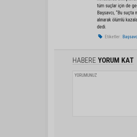
tüm suçlar için de geç
Başsavcı, “Bu suçta m
alınarak ölümlü kazala
dedi.
Etiketler :
Başsavc
HABERE
YORUM KAT