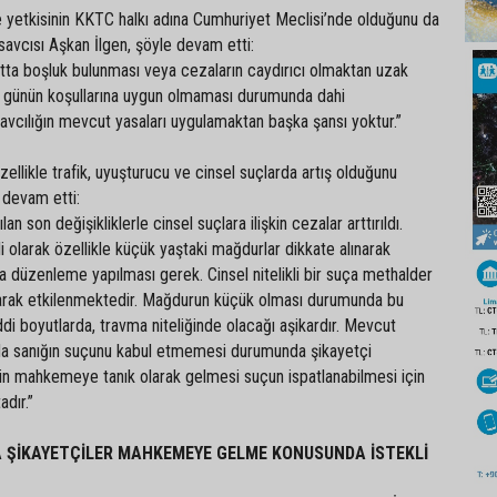
yetkisinin KKTC halkı adına Cumhuriyet Meclisi’nde olduğunu da
vcısı Aşkan İlgen, şöyle devam etti:
tta boşluk bulunması veya cezaların caydırıcı olmaktan uzak
n günün koşullarına uygun olmaması durumunda dahi
vcılığın mevcut yasaları uygulamaktan başka şansı yoktur.”
zellikle trafik, uyuşturucu ve cinsel suçlarda artış olduğunu
 devam etti:
n son değişikliklerle cinsel suçlara ilişkin cezalar arttırıldı.
li olarak özellikle küçük yaştaki mağdurlar dikkate alınarak
 düzenleme yapılması gerek. Cinsel nitelikli bir suça methalder
 olarak etkilenmektedir. Mağdurun küçük olması durumunda bu
di boyutlarda, travma niteliğinde olacağı aşikardır. Mevcut
da sanığın suçunu kabul etmemesi durumunda şikayetçi
in mahkemeye tanık olarak gelmesi suçun ispatlanabilmesi için
dır.”
A ŞİKAYETÇİLER MAHKEMEYE GELME KONUSUNDA İSTEKLİ