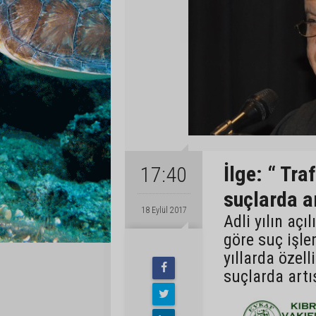
İlge: “ Tra
17:40
suçlarda a
18 Eylül 2017
Adli yılın aç
göre suç işl
yıllarda özell
suçlarda art