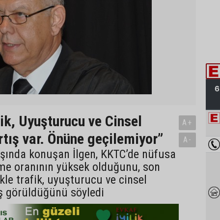
fik, Uyuşturucu ve Cinsel
A+
rtış var. Önüne geçilemiyor”
A-
ılışında konuşan İlgen, KKTC’de nüfusa
eme oranının yüksek olduğunu, son
ikle trafik, uyuşturucu ve cinsel
ış görüldüğünü söyledi