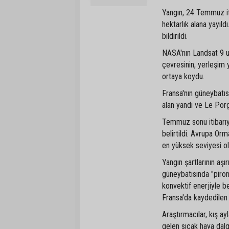
Yangın, 24 Temmuz iti
hektarlık alana yayıl
bildirildi.
NASA'nın Landsat 9 uy
çevresinin, yerleşim y
ortaya koydu.
Fransa'nın güneybatı
alan yandı ve Le Por
Temmuz sonu itibarıyl
belirtildi. Avrupa Orm
en yüksek seviyesi ol
Yangın şartlarının aş
güneybatısında "piron
konvektif enerjiyle 
Fransa'da kaydedilen 
Araştırmacılar, kış ayl
gelen sıcak hava dalga