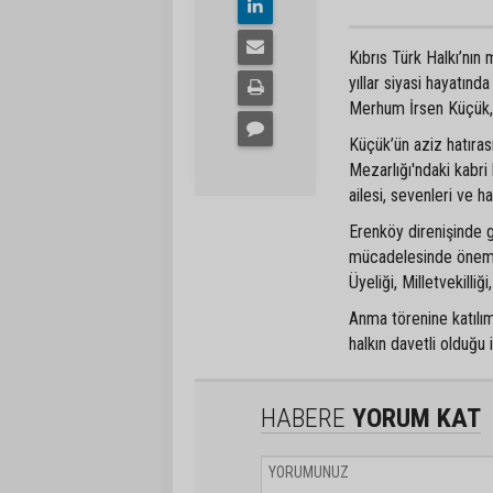
Kıbrıs Türk Halkı’nın
yıllar siyasi hayatın
Merhum İrsen Küçük, v
Küçük’ün aziz hatıra
Mezarlığı'ndaki kabri
ailesi, sevenleri ve ha
Erenköy direnişinde g
mücadelesinde önemli
Üyeliği, Milletvekilli
Anma törenine katılımı
halkın davetli olduğu i
HABERE
YORUM KAT