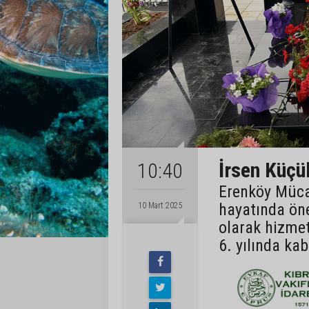
İrsen Küçük
10:40
Erenköy Mücah
hayatında ön
10 Mart 2025
olarak hizme
6. yılında ka