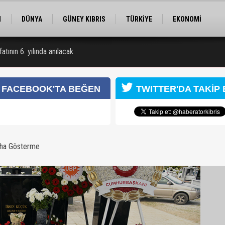
M
DÜNYA
GÜNEY KIBRIS
TÜRKİYE
EKONOMİ
ELER
RÖPORTAJ
EĞİTİM
SPOR
atının 6. yılında anılacak
 Obalı hayatını kaybetti, 3 kişi yaralandı
FACEBOOK'TA BEĞEN
TWITTER'DA TAKİP 
aha Gösterme