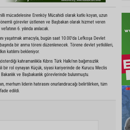
 milli mücadelesine Erenköy Mücahidi olarak katkı koyan, uzun
da önemli görevler üstlenen ve Başbakan olarak hizmet veren
efatının 6. yılında anılacak.
sını yaşatmak amacıyla, bugün saat 10.00'da Lefkoşa Devlet
 başında bir anma töreni düzenlenecek. Törene devlet yetkilileri,
lkın katılımı bekleniyor.
österdiği kahramanlıkla Kıbrıs Türk Halkı’nın bağımsızlık
 bir rol oynayan Küçük, siyasi kariyerinde de Kurucu Meclis
ği, Bakanlık ve Başbakanlık görevlerinde bulunmuştu.
n, merhum liderin hatırasını onurlandıracağı belirtilirken, tüm
fade edildi.