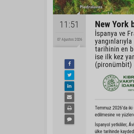
New York b
11:51
İspanya ve Fr
yangınlarıyla
07 Ağustos 2026
tarihinin en 
ise ilk kez ya
(pironümbit) 
Temmuz 2026'da iki ülk
edilmesine ve yüzlerc
İspanyol yetkililer, Á
ülke tarihinde kayded