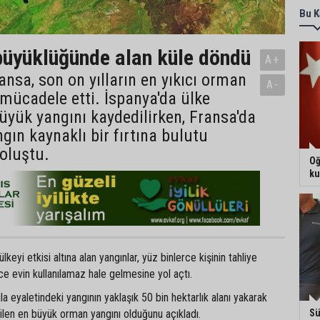
Bu K
üyüklüğünde alan küle döndü
A+
ansa, son on yılların en yıkıcı orman
A-
 mücadele etti. İspanya'da ülke
büyük yangını kaydedilirken, Fransa'da
ngın kaynaklı bir fırtına bulutu
oluştu.
Oğ
ku
eyi etkisi altına alan yangınlar, yüz binlerce kişinin tahliye
e evin kullanılamaz hale gelmesine yol açtı.
vila eyaletindeki yangının yaklaşık 50 bin hektarlık alanı yakarak
Sü
ilen en büyük orman yangını olduğunu açıkladı.