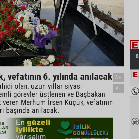
, vefatının 6. yılında anılacak
A+
idi olan, uzun yıllar siyasi
A-
emli görevler üstlenen ve Başbakan
t veren Merhum İrsen Küçük, vefatının
bri başında anılacak.