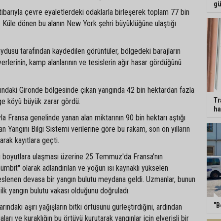
gü
barıyla çevre eyaletlerdeki odaklarla birleşerek toplam 77 bin
dı. Küle dönen bu alanın New York şehri büyüklüğüne ulaştığı
dusu tarafından kaydedilen görüntüler, bölgedeki barajların
erlerinin, kamp alanlarının ve tesislerin ağır hasar gördüğünü
sındaki Gironde bölgesinde çıkan yangında 42 bin hektardan fazla
Tr
ge köyü büyük zarar gördü.
ha
a Fransa genelinde yanan alan miktarının 90 bin hektarı aştığı
an Yangını Bilgi Sistemi verilerine göre bu rakam, son on yılların
arak kayıtlara geçti.
ırı boyutlara ulaşması üzerine 25 Temmuz'da Fransa'nın
ümbit" olarak adlandırılan ve yoğun ısı kaynaklı yükselen
beslenen devasa bir yangın bulutu meydana geldi. Uzmanlar, bunun
ilk yangın bulutu vakası olduğunu doğruladı.
"B
arındaki aşırı yağışların bitki örtüsünü gürleştirdiğini, ardından
ları ve kuraklığın bu örtüyü kurutarak yangınlar için elverişli bir