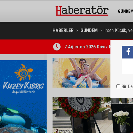
GÜNDE
BELEDİY
HABERLER
GÜNDEM
İrsen Küçük, vef
Trafik kazasında 85 yaşındaki Turan
Bir D