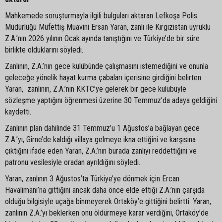
Mahkemede soruşturmayla ilgili bulguları aktaran Lefkoşa Polis
Müdürlüğü Müfettiş Muavini Ersan Yaran, zanlı ile Kırgızistan uyruklu
Z.A.’nın 2026 yılının Ocak ayında tanıştığını ve Türkiye’de bir süre
birlikte olduklarını söyledi.
Zanlının, Z.A.’nın gece kulübünde çalışmasını istemediğini ve onunla
geleceğe yönelik hayat kurma çabaları içerisine girdiğini belirten
Yaran, zanlının, Z.A.’nın KKTC’ye gelerek bir gece kulübüyle
sözleşme yaptığını öğrenmesi üzerine 30 Temmuz’da adaya geldiğini
kaydetti.
Zanlının plan dahilinde 31 Temmuz’u 1 Ağustos’a bağlayan gece
Z.A.’yı, Girne’de kaldığı villaya gelmeye ikna ettiğini ve karşısına
çıktığını ifade eden Yaran, Z.A.’nın burada zanlıyı reddettiğini ve
patronu vesilesiyle oradan ayrıldığını söyledi.
Yaran, zanlının 3 Ağustos’ta Türkiye’ye dönmek için Ercan
Havalimanı’na gittiğini ancak daha önce elde ettiği Z.A.’nın çarşıda
olduğu bilgisiyle uçağa binmeyerek Ortaköy’e gittiğini belirtti. Yaran,
zanlının Z.A.’yı beklerken onu öldürmeye karar verdiğini, Ortaköy’de