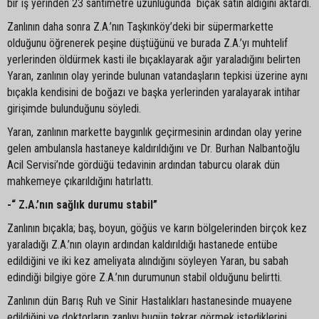
bir iş yerinden 23 santimetre uzunluğunda bıçak satın aldığını aktardı.
Zanlının daha sonra Z.A.’nın Taşkınköy’deki bir süpermarkette
olduğunu öğrenerek peşine düştüğünü ve burada Z.A.’yı muhtelif
yerlerinden öldürmek kasti ile bıçaklayarak ağır yaraladığını belirten
Yaran, zanlının olay yerinde bulunan vatandaşların tepkisi üzerine aynı
bıçakla kendisini de boğazı ve başka yerlerinden yaralayarak intihar
girişimde bulunduğunu söyledi.
Yaran, zanlının markette baygınlık geçirmesinin ardından olay yerine
gelen ambulansla hastaneye kaldırıldığını ve Dr. Burhan Nalbantoğlu
Acil Servisi’nde gördüğü tedavinin ardından taburcu olarak dün
mahkemeye çıkarıldığını hatırlattı.
-“ Z.A.’nın sağlık durumu stabil”
Zanlının bıçakla; baş, boyun, göğüs ve karın bölgelerinden birçok kez
yaraladığı Z.A.’nın olayın ardından kaldırıldığı hastanede entübe
edildiğini ve iki kez ameliyata alındığını söyleyen Yaran, bu sabah
edindiği bilgiye göre Z.A.’nın durumunun stabil olduğunu belirtti.
Zanlının dün Barış Ruh ve Sinir Hastalıkları hastanesinde muayene
edildiğini ve doktorların zanlıyı bugün tekrar görmek istediklerini