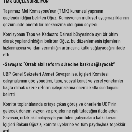
TMK GÜÇLENDİRİLİYOR
Taşınmaz Mal Komisyonu’nun (TMK) kurumsal yapısının
güçlendirildiğini belirten Oğuz, Komisyonun mülkiyet uyuşmazlıklarının
çözümünde önemli bir mekanizma olduğunu söyledi.
Komisyonun Tapu ve Kadastro Dairesi bünyesinde ayrı bir birim
olarak yapılandırıldığını belirten Oğuz, bu düzenlemenin işlemlerin
hızlanmasına ve idari verimliliğin artmasına katkı sağlayacağını ifade
etti.
-Savaşan: “Ortak akıl reform sürecine katkı sağlayacak”
UBP Genel Sekreteri Ahmet Savaşan ise, İçişleri Komitesi
çalışmalarının göç yönetimi, tapu, sosyal konut ve yerel yönetimler
başta olmak üzere reform çalışmalarına önemli katkı sunduğunu
belirtti.
Komite toplantılarında ortaya çıkan görüş ve önerilerin UBP’nin
gelecek dönem vizyon ve projelerine ışık tutacağını ifade eden
Savaşan, ortak akıl anlayışıyla yürütülen çalışmalara katkı koyan
İçişleri Bakanı Oğuz’a, komite üyelerine ve tüm paydaşlara teşekkür
etti.