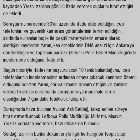
kaydeden Yaran, zanlının gönüllü ifade vererek suçlarını itiraf ettiğini
de ekledi.
Soruşturma sürecinde 30’un üzerinde ifade elde edildiğini, cep
telefonları ve güvenlik kamerası görüntülerinin temin edildiğini,
saldırıda kullanılan bıçak ile çeşitli materyallerin emare olarak
alındığını kaydeden Yaran, kan örneklerinin DNA analizi için Ankara’ya
gönderildiğini ve toplanan parmak izlerinin Polis Genel Müdürlüğü’nde
incelemede olduğunu ifade etti.
Bugün itibariyle ifadesine başvurulacak 10 tanık bulunduğunu, cep
telefonlarının incelenmesinin ardından ortaya çıkacak kanıtların önemli
olduğunu belirten Yaran, soruşturmanın devam ettiğini ve zanlının
serbest kalması durumunda soruşturmaya müdahale etme
olasılığından 7 gün daha tutukluluk talep etti.
Duruşmada hazır bulunan Avukat Aslı Seldağ, talep edilen süreye
itiraz etmedi ancak Lefkoşa Polis Müdürlüğü Müfettiş Muavini
Yaran’a sorular yönelterek, bazı iddialarda bulundu.
Seldağ, zanlının banka dökümleriyle ilgili herhangi bir tespit olup