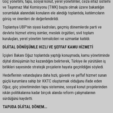
Göç yönetimi, tapu, sosyal konut, yerel yönetimler, ceza infaz sistemi
ve Taşınmaz Mal Komisyonu (TMK) başta olmak üzere bakanlığın
sorumluluk alanındaki konuların ele alındığı toplantıda, katılımcıların
görüş ve önerileri de değerlendirildi.
Toplantıya UBP’nin siyasi kadroları, geçmiş dönemlerde parti ve
devlete hizmet etmiş isimler, meslek örgütleri, sivil toplum
kuruluşları, yerel yönetim temsilcileri ve uzmanlar katıldı.
DİJİTAL DÖNÜŞÜMLE HIZLI VE ŞEFFAF KAMU HİZMETİ
İçişleri Bakanı Oğuz toplantıda yaptığı konuşmada, kamu yönetiminde
dijital dönüşümün hız kazandığını belirterek, Türkiye ile yürütülen iş
birlikleri sayesinde stratejik projelerin hayata geçirildiğini söyledi.
Hedeflerinin vatandaşlara daha hızlı, güvenli ve şeffaf hizmet sunan
güçlü kurumlara sahip bir KKTC oluşturmak olduğunu ifade eden
Oğuz, göç yönetiminden tapu sistemine, sosyal konut projelerinden
iskân politikalarına kadar birçok alanda reform çalışmalarının
sürdüğünü kaydetti.
TAPUDA DİJİTAL DÖNEM...