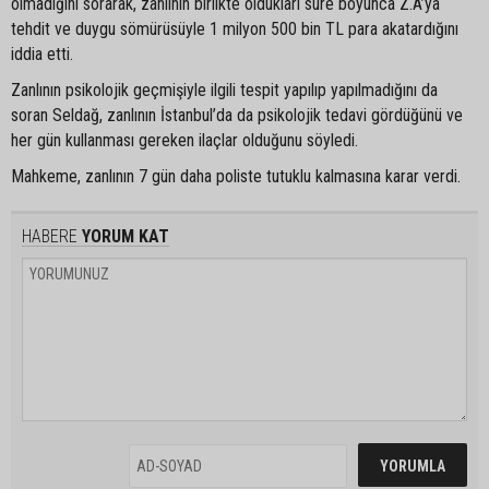
olmadığını sorarak, zanlının birlikte oldukları süre boyunca Z.A’ya
tehdit ve duygu sömürüsüyle 1 milyon 500 bin TL para akatardığını
iddia etti.
Zanlının psikolojik geçmişiyle ilgili tespit yapılıp yapılmadığını da
soran Seldağ, zanlının İstanbul’da da psikolojik tedavi gördüğünü ve
her gün kullanması gereken ilaçlar olduğunu söyledi.
Mahkeme, zanlının 7 gün daha poliste tutuklu kalmasına karar verdi.
HABERE
YORUM KAT