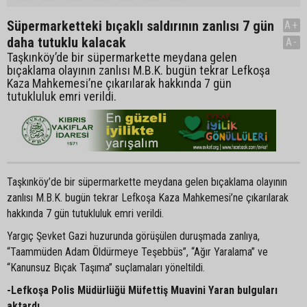
Süpermarketteki bıçaklı saldırının zanlısı 7 gün
A+
daha tutuklu kalacak
A-
Taşkınköy’de bir süpermarkette meydana gelen
bıçaklama olayının zanlısı M.B.K. bugün tekrar Lefkoşa
Kaza Mahkemesi’ne çıkarılarak hakkında 7 gün
tutukluluk emri verildi.
Taşkınköy’de bir süpermarkette meydana gelen bıçaklama olayının
zanlısı M.B.K. bugün tekrar Lefkoşa Kaza Mahkemesi’ne çıkarılarak
hakkında 7 gün tutukluluk emri verildi.
Yargıç Şevket Gazi huzurunda görüşülen duruşmada zanlıya,
“Taammüden Adam Öldürmeye Teşebbüs”, “Ağır Yaralama” ve
“Kanunsuz Bıçak Taşıma” suçlamaları yöneltildi.
-Lefkoşa Polis Müdürlüğü Müfettiş Muavini Yaran bulguları
aktardı