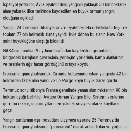
İspanyol yetkililer, Ávila eyaletindeki yangının yaklaşık 50 bin hektarlık
alanı yakarak ülke tarihinde kaydedilen en büyük orman yangını
olduğunu açıkladı.
Yangın, 24 Temmuz itibarıyla çevre eyaletlerdeki odaklarla birleşerek
toplam 77 bin hektarlık alana yayıldı. Küle dönen bu alanın New York
şehri büyüklüğüne ulaştığı bildirildi.
NASA'nın Landsat 9 uydusu tarafından kaydedilen görüntüler,
bölgedeki barajların çevresinin, yerleşim yerlerinin, kamp alanlarının
ve tesislerin ağır hasar gördüğünü ortaya koydu.
Fransa'nın güneybatısındaki Gironde bölgesinde çıkan yangında 42 bin
hektardan fazla alan yandı ve Le Porge köyü büyük zarar gördü.
Temmuz sonu itibarıyla Fransa genelinde yanan alan miktarının 90 bin
hektarı aştığı belirtildi. Avrupa Orman Yangını Bilgi Sistemi verilerine
göre bu rakam, son on yılların en yüksek seviyesi olarak kayıtlara
geçti.
Yangın şartlarının aşırı boyutlara ulaşması üzerine 25 Temmuz'da
Fransa'nın güneybatısında "pironümbit" olarak adlandırılan ve yoğun ısı