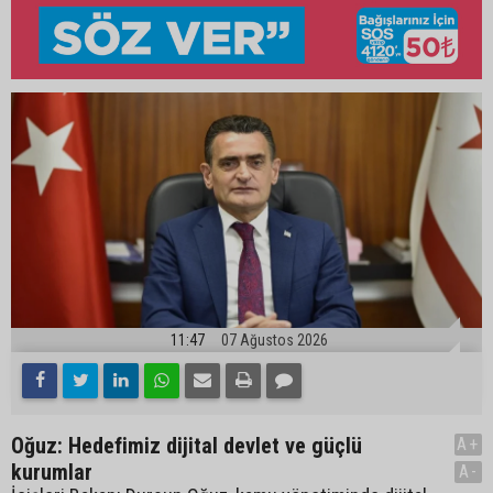
11:47
07 Ağustos 2026
Oğuz: Hedefimiz dijital devlet ve güçlü
A+
kurumlar
A-