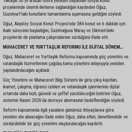
Yaklaşık 30 yıl aradan sonra yeniden başlatılan sosyal konut
projelerinde önemli ilerleme sağlandığını kaydeden Oğuz,
Güzelyurt’taki konutların tamamlanma aşamasına geldiğini söyledi.
Oğuz, Alayköy Sosyal Konut Projesi’nde 584 konut ve 6 dükkân için
ihale sürecinin başladığını, Gazimağusa Maraş ve Dikmen’deki
projelerde de planlama çalışmalarının sürdüğünü ifade etti.
MUHACERET VE YURTTAŞLIK REFORMU İLE DİJİTAL DÖNEM…
Oğuz, Muhaceret ve Yurttaşlık Reformu kapsamında göç yönetimi ve
vatandaşlık hizmetlerinin çağdaş kamu yönetimi anlayışıyla yeniden
yapılandırılacağını açıkladı.
Göç Yönetimi ve Muhaceret Bilgi Sistemi ile giriş-çıkış kayıtları,
ikamet, çalışma, öğrenci izinleri ve vatandaşlık işlemlerinin dijital
ortamda daha hızlı, güvenli ve şeffaf yürütüleceğini belirten Oğuz,
sistemin Kasım 2026’da devreye alınmasının hedeflendiğini söyledi.
Reform kapsamında ilgili yasaların günümüz ihtiyaçlarına göre
yeniden ele alınacağını ifade eden Oğuz, daha etkin, denetlenebilir ve
sürdürülebilir bir göç yönetimi oluşturulacağını kaydetti.