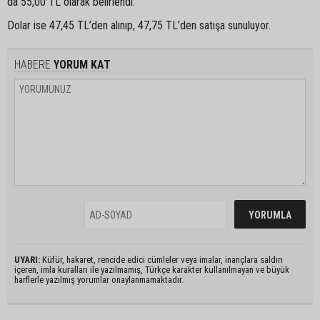
da 55,00 TL olarak belirlendi.
Dolar ise 47,45 TL’den alınıp, 47,75 TL’den satışa sunuluyor.
HABERE
YORUM KAT
UYARI:
Küfür, hakaret, rencide edici cümleler veya imalar, inançlara saldırı
içeren, imla kuralları ile yazılmamış, Türkçe karakter kullanılmayan ve büyük
harflerle yazılmış yorumlar onaylanmamaktadır.