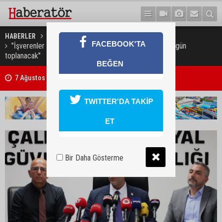
HABERLER
GÜNDEM
FACEBOOK'TA
"İşverenler Sendikası asgari ücrete itiraz etti, kurul bugün
toplanacak"
BEĞEN
7 Ağustos 2026 Döviz Kurları
TWITTER'DA TAKİP
ET
Bir Daha Gösterme