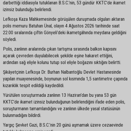
darbettiği iddiasıyla tutuklanan B.S.C.’nin, 53 gündür KKTC’de ikamet
izinsiz bulunduğu belirlendi.
Lefkoşa Kaza Mahkemesinde görüşülen duruşmada olguları aktaran
polis memuru Batuhan Ünal, olayın 4 Ağustos 2026 tarihinde saat
22.00 sıralarında çiftin Gönyeli’deki ikametgâhında meydana geldiğini
söyledi.
Polis, zanlının aralarında çıkan tartışma sırasında balkon kapısını
açarak çevreden duyulabilecek şekilde eşine hakaret ettiğini,
ardından sağ eliyle kolunu tutup sol eliyle boğazını sıktığını belirtti.
Şikâyetçinin Lefkoşa Dr. Burhan Nalbantoğlu Devlet Hastanesinde
yapılan muayenesinde, boynunun sol kısmında 1,5 santimetre çapında
kızarıklık tespit edildiği kaydedildi.
Yürütülen soruşturmada zanlının 13 Haziran’dan bu yana 53 gün
KKTC’de ikamet izinsiz bulunduğunun belirlendiğini ifade eden polis,
soruşturmanın tamamlandığını ve zanlının ülkede yasal statüsünün
bulunmadığını bildirdi.
Yargıç Şevket Gazi, B.S.C.’nin 20 günü aşmamak üzere cezaevinde