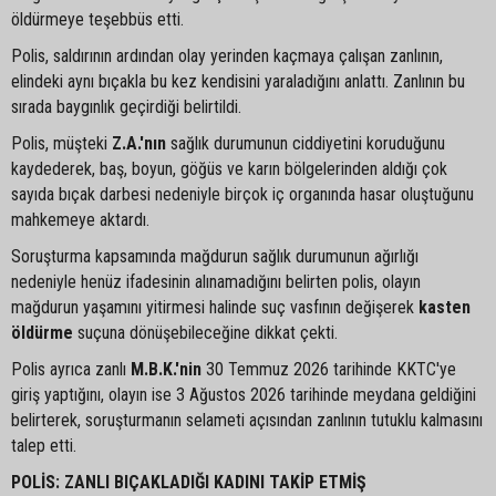
öldürmeye teşebbüs etti.
Polis, saldırının ardından olay yerinden kaçmaya çalışan zanlının,
elindeki aynı bıçakla bu kez kendisini yaraladığını anlattı. Zanlının bu
sırada baygınlık geçirdiği belirtildi.
Polis, müşteki
Z.A.'nın
sağlık durumunun ciddiyetini koruduğunu
kaydederek, baş, boyun, göğüs ve karın bölgelerinden aldığı çok
sayıda bıçak darbesi nedeniyle birçok iç organında hasar oluştuğunu
mahkemeye aktardı.
Soruşturma kapsamında mağdurun sağlık durumunun ağırlığı
nedeniyle henüz ifadesinin alınamadığını belirten polis, olayın
mağdurun yaşamını yitirmesi halinde suç vasfının değişerek
kasten
öldürme
suçuna dönüşebileceğine dikkat çekti.
Polis ayrıca zanlı
M.B.K.'nin
30 Temmuz 2026 tarihinde KKTC'ye
giriş yaptığını, olayın ise 3 Ağustos 2026 tarihinde meydana geldiğini
belirterek, soruşturmanın selameti açısından zanlının tutuklu kalmasını
talep etti.
POLİS: ZANLI BIÇAKLADIĞI KADINI TAKİP ETMİŞ