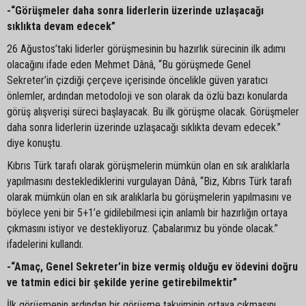
-“Görüşmeler daha sonra liderlerin üzerinde uzlaşacağı
sıklıkta devam edecek”
26 Ağustos’taki liderler görüşmesinin bu hazırlık sürecinin ilk adımı
olacağını ifade eden Mehmet Dânâ, “Bu görüşmede Genel
Sekreter’in çizdiği çerçeve içerisinde öncelikle güven yaratıcı
önlemler, ardından metodoloji ve son olarak da özlü bazı konularda
görüş alışverişi süreci başlayacak. Bu ilk görüşme olacak. Görüşmeler
daha sonra liderlerin üzerinde uzlaşacağı sıklıkta devam edecek.”
diye konuştu.
Kıbrıs Türk tarafı olarak görüşmelerin mümkün olan en sık aralıklarla
yapılmasını desteklediklerini vurgulayan Dânâ, “Biz, Kıbrıs Türk tarafı
olarak mümkün olan en sık aralıklarla bu görüşmelerin yapılmasını ve
böylece yeni bir 5+1’e gidilebilmesi için anlamlı bir hazırlığın ortaya
çıkmasını istiyor ve destekliyoruz. Çabalarımız bu yönde olacak.”
ifadelerini kullandı.
-“Amaç, Genel Sekreter’in bize vermiş olduğu ev ödevini doğru
ve tatmin edici bir şekilde yerine getirebilmektir”
İlk görüşmenin ardından bir görüşme takviminin ortaya çıkmasını