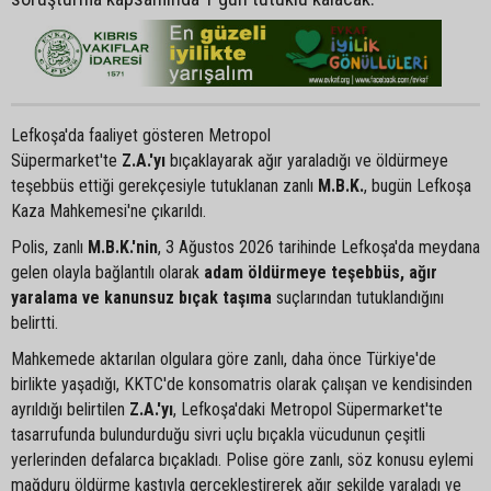
Lefkoşa'da faaliyet gösteren Metropol
Süpermarket'te
Z.A.'yı
bıçaklayarak ağır yaraladığı ve öldürmeye
teşebbüs ettiği gerekçesiyle tutuklanan zanlı
M.B.K.
, bugün Lefkoşa
Kaza Mahkemesi'ne çıkarıldı.
Polis, zanlı
M.B.K.'nin
, 3 Ağustos 2026 tarihinde Lefkoşa'da meydana
gelen olayla bağlantılı olarak
adam öldürmeye teşebbüs, ağır
yaralama ve kanunsuz bıçak taşıma
suçlarından tutuklandığını
belirtti.
Mahkemede aktarılan olgulara göre zanlı, daha önce Türkiye'de
birlikte yaşadığı, KKTC'de konsomatris olarak çalışan ve kendisinden
ayrıldığı belirtilen
Z.A.'yı
, Lefkoşa'daki Metropol Süpermarket'te
tasarrufunda bulundurduğu sivri uçlu bıçakla vücudunun çeşitli
yerlerinden defalarca bıçakladı. Polise göre zanlı, söz konusu eylemi
mağduru öldürme kastıyla gerçekleştirerek ağır şekilde yaraladı ve