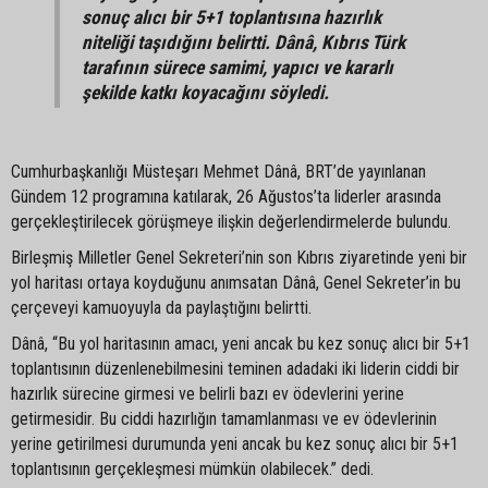
sonuç alıcı bir 5+1 toplantısına hazırlık
niteliği taşıdığını belirtti. Dânâ, Kıbrıs Türk
tarafının sürece samimi, yapıcı ve kararlı
şekilde katkı koyacağını söyledi.
Cumhurbaşkanlığı Müsteşarı Mehmet Dânâ, BRT’de yayınlanan
Gündem 12 programına katılarak, 26 Ağustos’ta liderler arasında
gerçekleştirilecek görüşmeye ilişkin değerlendirmelerde bulundu.
Birleşmiş Milletler Genel Sekreteri’nin son Kıbrıs ziyaretinde yeni bir
yol haritası ortaya koyduğunu anımsatan Dânâ, Genel Sekreter’in bu
çerçeveyi kamuoyuyla da paylaştığını belirtti.
Dânâ, “Bu yol haritasının amacı, yeni ancak bu kez sonuç alıcı bir 5+1
toplantısının düzenlenebilmesini teminen adadaki iki liderin ciddi bir
hazırlık sürecine girmesi ve belirli bazı ev ödevlerini yerine
getirmesidir. Bu ciddi hazırlığın tamamlanması ve ev ödevlerinin
yerine getirilmesi durumunda yeni ancak bu kez sonuç alıcı bir 5+1
toplantısının gerçekleşmesi mümkün olabilecek.” dedi.