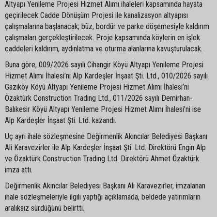
Altyapı Yenileme Projesi Hizmet Alımı ihaleleri kapsamında hayata
geçirilecek Cadde Dönüşüm Projesi ile kanalizasyon altyapısı
çalışmalarına başlanacak; büz, bordür ve parke döşemesiyle kaldırım
çalışmaları gerçekleştirilecek. Proje kapsamında köylerin en işlek
caddeleri kaldırım, aydınlatma ve oturma alanlarına kavuşturulacak.
Buna göre, 009/2026 sayılı Cihangir Köyü Altyapı Yenileme Projesi
Hizmet Alımı İhalesi’ni Alp Kardeşler İnşaat Şti. Ltd., 010/2026 sayılı
Gaziköy Köyü Altyapı Yenileme Projesi Hizmet Alımı İhalesi’ni
Özaktürk Construction Trading Ltd., 011/2026 sayılı Demirhan-
Balıkesir Köyü Altyapı Yenileme Projesi Hizmet Alımı İhalesi’ni ise
Alp Kardeşler İnşaat Şti. Ltd. kazandı.
Üç ayrı ihale sözleşmesine Değirmenlik Akıncılar Belediyesi Başkanı
Ali Karavezirler ile Alp Kardeşler İnşaat Şti. Ltd. Direktörü Engin Alp
ve Özaktürk Construction Trading Ltd. Direktörü Ahmet Özaktürk
imza attı.
Değirmenlik Akıncılar Belediyesi Başkanı Ali Karavezirler, imzalanan
ihale sözleşmeleriyle ilgili yaptığı açıklamada, beldede yatırımların
aralıksız sürdüğünü belirtti.