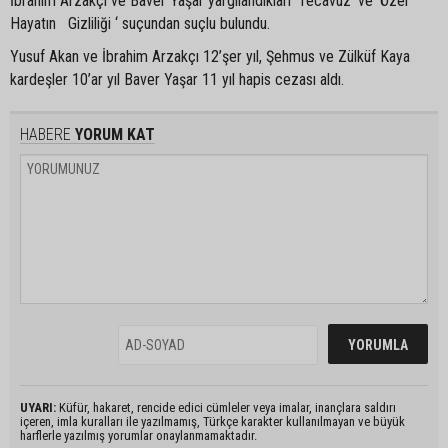
İbrahim Arzakçı ve Baver Yaşar yargılandıkları ‘Tecavüz’ ve ‘Özel
Hayatın Gizliliği ‘ suçundan suçlu bulundu.
Yusuf Akan ve İbrahim Arzakçı 12’şer yıl, Şehmus ve Zülküf Kaya
kardeşler 10’ar yıl Baver Yaşar 11 yıl hapis cezası aldı.
HABERE
YORUM KAT
UYARI:
Küfür, hakaret, rencide edici cümleler veya imalar, inançlara saldırı
içeren, imla kuralları ile yazılmamış, Türkçe karakter kullanılmayan ve büyük
harflerle yazılmış yorumlar onaylanmamaktadır.