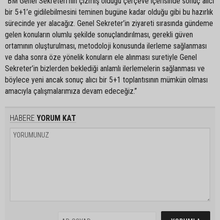
“BM Genel Sekreteri’nin çizmiş olduğu çerçeve içerisinde sonuç alıcı
bir 5+1’e gidilebilmesini teminen bugüne kadar olduğu gibi bu hazırlık
sürecinde yer alacağız. Genel Sekreter’in ziyareti sırasında gündeme
gelen konuların olumlu şekilde sonuçlandırılması, gerekli güven
ortamının oluşturulması, metodoloji konusunda ilerleme sağlanması
ve daha sonra öze yönelik konuların ele alınması suretiyle Genel
Sekreter’in bizlerden beklediği anlamlı ilerlemelerin sağlanması ve
böylece yeni ancak sonuç alıcı bir 5+1 toplantısının mümkün olması
amacıyla çalışmalarımıza devam edeceğiz.”
HABERE
YORUM KAT