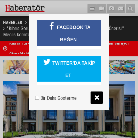
HABERLER
GÜNDEM
FACEBOOK'TA
"Kıbrıs Sorununa İki Devletli Çözüm Konusunda Karar Önerisi,"
Meclis komitesinde görüşülecek
BEĞEN
Girne'deki cinayet zanlısı polis tarafından yakalandı
TWITTER'DA TAKİP
ET
Bir Daha Gösterme