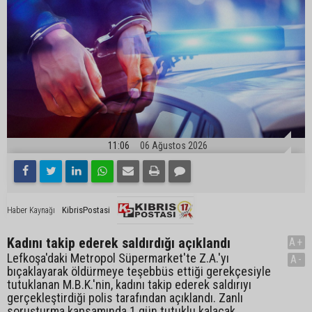
11:06
06 Ağustos 2026
KibrisPostasi
Haber Kaynağı
Kadını takip ederek saldırdığı açıklandı
A+
Lefkoşa'daki Metropol Süpermarket'te Z.A.'yı
A-
bıçaklayarak öldürmeye teşebbüs ettiği gerekçesiyle
tutuklanan M.B.K.'nin, kadını takip ederek saldırıyı
gerçekleştirdiği polis tarafından açıklandı. Zanlı
soruşturma kapsamında 1 gün tutuklu kalacak.