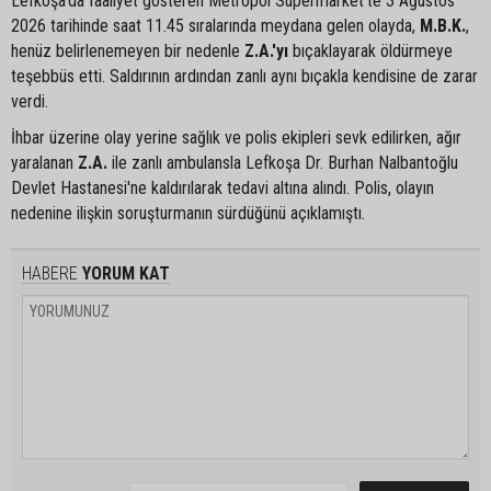
Lefkoşa'da faaliyet gösteren Metropol Süpermarket'te 3 Ağustos
2026 tarihinde saat 11.45 sıralarında meydana gelen olayda,
M.B.K.
,
henüz belirlenemeyen bir nedenle
Z.A.'yı
bıçaklayarak öldürmeye
teşebbüs etti. Saldırının ardından zanlı aynı bıçakla kendisine de zarar
verdi.
İhbar üzerine olay yerine sağlık ve polis ekipleri sevk edilirken, ağır
yaralanan
Z.A.
ile zanlı ambulansla Lefkoşa Dr. Burhan Nalbantoğlu
Devlet Hastanesi'ne kaldırılarak tedavi altına alındı. Polis, olayın
nedenine ilişkin soruşturmanın sürdüğünü açıklamıştı.
HABERE
YORUM KAT