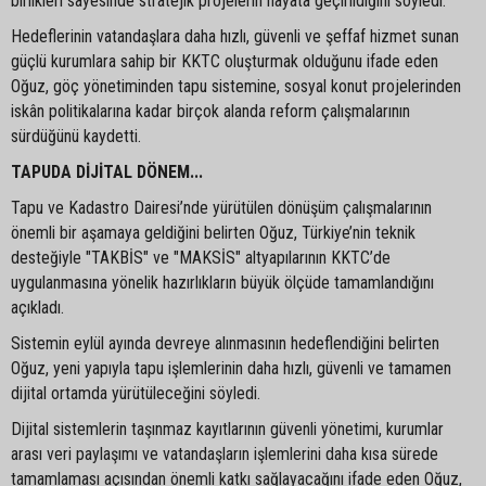
birlikleri sayesinde stratejik projelerin hayata geçirildiğini söyledi.
Hedeflerinin vatandaşlara daha hızlı, güvenli ve şeffaf hizmet sunan
güçlü kurumlara sahip bir KKTC oluşturmak olduğunu ifade eden
Oğuz, göç yönetiminden tapu sistemine, sosyal konut projelerinden
iskân politikalarına kadar birçok alanda reform çalışmalarının
sürdüğünü kaydetti.
TAPUDA DİJİTAL DÖNEM...
Tapu ve Kadastro Dairesi’nde yürütülen dönüşüm çalışmalarının
önemli bir aşamaya geldiğini belirten Oğuz, Türkiye’nin teknik
desteğiyle "TAKBİS" ve "MAKSİS" altyapılarının KKTC’de
uygulanmasına yönelik hazırlıkların büyük ölçüde tamamlandığını
açıkladı.
Sistemin eylül ayında devreye alınmasının hedeflendiğini belirten
Oğuz, yeni yapıyla tapu işlemlerinin daha hızlı, güvenli ve tamamen
dijital ortamda yürütüleceğini söyledi.
Dijital sistemlerin taşınmaz kayıtlarının güvenli yönetimi, kurumlar
arası veri paylaşımı ve vatandaşların işlemlerini daha kısa sürede
tamamlaması açısından önemli katkı sağlayacağını ifade eden Oğuz,