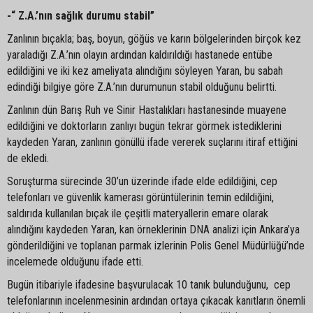
-“ Z.A.’nın sağlık durumu stabil”
Zanlının bıçakla; baş, boyun, göğüs ve karın bölgelerinden birçok kez
yaraladığı Z.A.’nın olayın ardından kaldırıldığı hastanede entübe
edildiğini ve iki kez ameliyata alındığını söyleyen Yaran, bu sabah
edindiği bilgiye göre Z.A.’nın durumunun stabil olduğunu belirtti.
Zanlının dün Barış Ruh ve Sinir Hastalıkları hastanesinde muayene
edildiğini ve doktorların zanlıyı bugün tekrar görmek istediklerini
kaydeden Yaran, zanlının gönüllü ifade vererek suçlarını itiraf ettiğini
de ekledi.
Soruşturma sürecinde 30’un üzerinde ifade elde edildiğini, cep
telefonları ve güvenlik kamerası görüntülerinin temin edildiğini,
saldırıda kullanılan bıçak ile çeşitli materyallerin emare olarak
alındığını kaydeden Yaran, kan örneklerinin DNA analizi için Ankara’ya
gönderildiğini ve toplanan parmak izlerinin Polis Genel Müdürlüğü’nde
incelemede olduğunu ifade etti.
Bugün itibariyle ifadesine başvurulacak 10 tanık bulunduğunu, cep
telefonlarının incelenmesinin ardından ortaya çıkacak kanıtların önemli