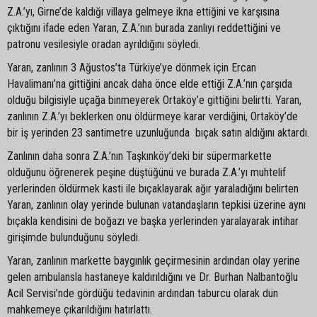
Z.A.’yı, Girne’de kaldığı villaya gelmeye ikna ettiğini ve karşısına
çıktığını ifade eden Yaran, Z.A.’nın burada zanlıyı reddettiğini ve
patronu vesilesiyle oradan ayrıldığını söyledi.
Yaran, zanlının 3 Ağustos’ta Türkiye’ye dönmek için Ercan
Havalimanı’na gittiğini ancak daha önce elde ettiği Z.A.’nın çarşıda
olduğu bilgisiyle uçağa binmeyerek Ortaköy’e gittiğini belirtti. Yaran,
zanlının Z.A.’yı beklerken onu öldürmeye karar verdiğini, Ortaköy’de
bir iş yerinden 23 santimetre uzunluğunda bıçak satın aldığını aktardı.
Zanlının daha sonra Z.A.’nın Taşkınköy’deki bir süpermarkette
olduğunu öğrenerek peşine düştüğünü ve burada Z.A.’yı muhtelif
yerlerinden öldürmek kasti ile bıçaklayarak ağır yaraladığını belirten
Yaran, zanlının olay yerinde bulunan vatandaşların tepkisi üzerine aynı
bıçakla kendisini de boğazı ve başka yerlerinden yaralayarak intihar
girişimde bulunduğunu söyledi.
Yaran, zanlının markette baygınlık geçirmesinin ardından olay yerine
gelen ambulansla hastaneye kaldırıldığını ve Dr. Burhan Nalbantoğlu
Acil Servisi’nde gördüğü tedavinin ardından taburcu olarak dün
mahkemeye çıkarıldığını hatırlattı.