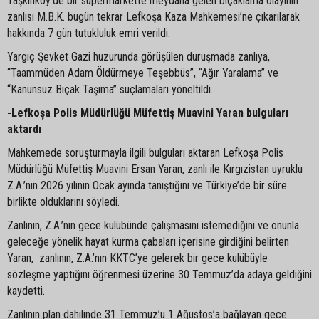
Taşkınköy’de bir süpermarkette meydana gelen bıçaklama olayının
zanlısı M.B.K. bugün tekrar Lefkoşa Kaza Mahkemesi’ne çıkarılarak
hakkında 7 gün tutukluluk emri verildi.
Yargıç Şevket Gazi huzurunda görüşülen duruşmada zanlıya,
“Taammüden Adam Öldürmeye Teşebbüs”, “Ağır Yaralama” ve
“Kanunsuz Bıçak Taşıma” suçlamaları yöneltildi.
-Lefkoşa Polis Müdürlüğü Müfettiş Muavini Yaran bulguları
aktardı
Mahkemede soruşturmayla ilgili bulguları aktaran Lefkoşa Polis
Müdürlüğü Müfettiş Muavini Ersan Yaran, zanlı ile Kırgızistan uyruklu
Z.A.’nın 2026 yılının Ocak ayında tanıştığını ve Türkiye’de bir süre
birlikte olduklarını söyledi.
Zanlının, Z.A.’nın gece kulübünde çalışmasını istemediğini ve onunla
geleceğe yönelik hayat kurma çabaları içerisine girdiğini belirten
Yaran, zanlının, Z.A.’nın KKTC’ye gelerek bir gece kulübüyle
sözleşme yaptığını öğrenmesi üzerine 30 Temmuz’da adaya geldiğini
kaydetti.
Zanlının plan dahilinde 31 Temmuz’u 1 Ağustos’a bağlayan gece