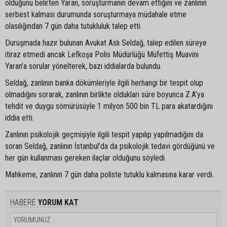
olduğunu belirten Yaran, soruşturmanın devam ettiğini ve zanlının
serbest kalması durumunda soruşturmaya müdahale etme
olasılığından 7 gün daha tutukluluk talep etti.
Duruşmada hazır bulunan Avukat Aslı Seldağ, talep edilen süreye
itiraz etmedi ancak Lefkoşa Polis Müdürlüğü Müfettiş Muavini
Yaran’a sorular yönelterek, bazı iddialarda bulundu.
Seldağ, zanlının banka dökümleriyle ilgili herhangi bir tespit olup
olmadığını sorarak, zanlının birlikte oldukları süre boyunca Z.A’ya
tehdit ve duygu sömürüsüyle 1 milyon 500 bin TL para akatardığını
iddia etti.
Zanlının psikolojik geçmişiyle ilgili tespit yapılıp yapılmadığını da
soran Seldağ, zanlının İstanbul’da da psikolojik tedavi gördüğünü ve
her gün kullanması gereken ilaçlar olduğunu söyledi.
Mahkeme, zanlının 7 gün daha poliste tutuklu kalmasına karar verdi.
HABERE
YORUM KAT