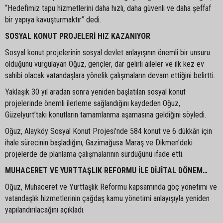
“Hedefimiz tapu hizmetlerini daha hızlı, daha güvenli ve daha şeffaf
bir yapıya kavuşturmaktır” dedi.
SOSYAL KONUT PROJELERİ HIZ KAZANIYOR
Sosyal konut projelerinin sosyal devlet anlayışının önemli bir unsuru
olduğunu vurgulayan Oğuz, gençler, dar gelirli aileler ve ilk kez ev
sahibi olacak vatandaşlara yönelik çalışmaların devam ettiğini belirtti.
Yaklaşık 30 yıl aradan sonra yeniden başlatılan sosyal konut
projelerinde önemli ilerleme sağlandığını kaydeden Oğuz,
Güzelyurt’taki konutların tamamlanma aşamasına geldiğini söyledi.
Oğuz, Alayköy Sosyal Konut Projesi’nde 584 konut ve 6 dükkân için
ihale sürecinin başladığını, Gazimağusa Maraş ve Dikmen’deki
projelerde de planlama çalışmalarının sürdüğünü ifade etti.
MUHACERET VE YURTTAŞLIK REFORMU İLE DİJİTAL DÖNEM…
Oğuz, Muhaceret ve Yurttaşlık Reformu kapsamında göç yönetimi ve
vatandaşlık hizmetlerinin çağdaş kamu yönetimi anlayışıyla yeniden
yapılandırılacağını açıkladı.