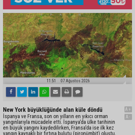
11:51
07 Ağustos 2026
New York büyüklüğünde alan küle döndü
A+
İspanya ve Fransa, son on yılların en yıkıcı orman
A-
yangınlarıyla mücadele etti. İspanya'da ülke tarihinin
en büyük yangını kaydedilirken, Fransa'da ise ilk kez
yangın kaynaklı bir fırtına bulutu (pironümbit) oluştu.