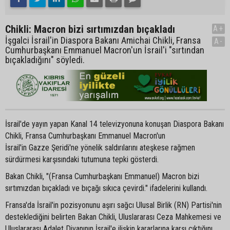
Chikli: Macron bizi sırtımızdan bıçakladı
A+
İşgalci İsrail'in Diaspora Bakanı Amichai Chikli, Fransa
A-
Cumhurbaşkanı Emmanuel Macron'un İsrail'i "sırtından
bıçakladığını" söyledi.
İsrail'de yayın yapan Kanal 14 televizyonuna konuşan Diaspora Bakanı
Chikli, Fransa Cumhurbaşkanı Emmanuel Macron'un
İsrail'in Gazze Şeridi'ne yönelik saldırılarını ateşkese rağmen
sürdürmesi karşısındaki tutumuna tepki gösterdi.
Bakan Chikli, "(Fransa Cumhurbaşkanı Emmanuel) Macron bizi
sırtımızdan bıçakladı ve bıçağı sıkıca çevirdi." ifadelerini kullandı.
Fransa'da İsrail'in pozisyonunu aşırı sağcı Ulusal Birlik (RN) Partisi'nin
desteklediğini belirten Bakan Chikli, Uluslararası Ceza Mahkemesi ve
Uluslararası Adalet Divanının İsrail'e ilişkin kararlarına karşı çıktığını