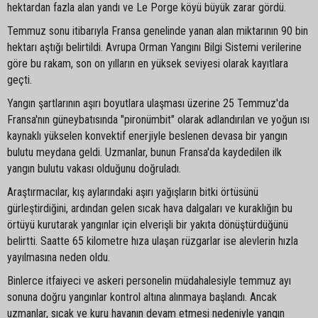
hektardan fazla alan yandı ve Le Porge köyü büyük zarar gördü.
Temmuz sonu itibarıyla Fransa genelinde yanan alan miktarının 90 bin
hektarı aştığı belirtildi. Avrupa Orman Yangını Bilgi Sistemi verilerine
göre bu rakam, son on yılların en yüksek seviyesi olarak kayıtlara
geçti.
Yangın şartlarının aşırı boyutlara ulaşması üzerine 25 Temmuz'da
Fransa'nın güneybatısında "pironümbit" olarak adlandırılan ve yoğun ısı
kaynaklı yükselen konvektif enerjiyle beslenen devasa bir yangın
bulutu meydana geldi. Uzmanlar, bunun Fransa'da kaydedilen ilk
yangın bulutu vakası olduğunu doğruladı.
Araştırmacılar, kış aylarındaki aşırı yağışların bitki örtüsünü
gürleştirdiğini, ardından gelen sıcak hava dalgaları ve kuraklığın bu
örtüyü kurutarak yangınlar için elverişli bir yakıta dönüştürdüğünü
belirtti. Saatte 65 kilometre hıza ulaşan rüzgarlar ise alevlerin hızla
yayılmasına neden oldu.
Binlerce itfaiyeci ve askeri personelin müdahalesiyle temmuz ayı
sonuna doğru yangınlar kontrol altına alınmaya başlandı. Ancak
uzmanlar, sıcak ve kuru havanın devam etmesi nedeniyle yangın