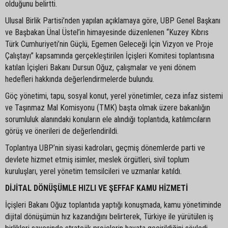
olduğunu belirtti.
Ulusal Birlik Partisi’nden yapılan açıklamaya göre, UBP Genel Başkanı
ve Başbakan Ünal Üstel’in himayesinde düzenlenen “Kuzey Kıbrıs
Türk Cumhuriyeti’nin Güçlü, Egemen Geleceği İçin Vizyon ve Proje
Çalıştayı” kapsamında gerçekleştirilen İçişleri Komitesi toplantısına
katılan İçişleri Bakanı Dursun Oğuz, çalışmalar ve yeni dönem
hedefleri hakkında değerlendirmelerde bulundu.
Göç yönetimi, tapu, sosyal konut, yerel yönetimler, ceza infaz sistemi
ve Taşınmaz Mal Komisyonu (TMK) başta olmak üzere bakanlığın
sorumluluk alanındaki konuların ele alındığı toplantıda, katılımcıların
görüş ve önerileri de değerlendirildi.
Toplantıya UBP’nin siyasi kadroları, geçmiş dönemlerde parti ve
devlete hizmet etmiş isimler, meslek örgütleri, sivil toplum
kuruluşları, yerel yönetim temsilcileri ve uzmanlar katıldı.
DİJİTAL DÖNÜŞÜMLE HIZLI VE ŞEFFAF KAMU HİZMETİ
İçişleri Bakanı Oğuz toplantıda yaptığı konuşmada, kamu yönetiminde
dijital dönüşümün hız kazandığını belirterek, Türkiye ile yürütülen iş