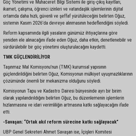
Göç Yönetimi ve Muhaceret Bilgi Sistemi ile giriş-çıkış kayıtları,
ikamet, çalışma, öğrenci izinleri ve vatandaşlık işlemlerinin dijital
ortamda daha hızlı, güvenli ve şeffaf yürütüleceğini belirten Oğuz,
sistemin Kasım 2026’da devreye alınmasının hedeflendiğini söyledi.
Reform kapsamında ilgili yasaların günümüz ihtiyaçlarına göre
yeniden ele alınacağını ifade eden Oğuz, daha etkin, denetlenebilir ve
sürdürülebilir bir göç yönetimi oluşturulacağını kaydetti.
TMK GÜÇLENDİRİLİYOR
Taşınmaz Mal Komisyonu’nun (TMK) kurumsal yapısının
güçlendirildiğini belirten Oğuz, Komisyonun mülkiyet uyuşmazlıklarının
çözümünde önemli bir mekanizma olduğunu söyledi.
Komisyonun Tapu ve Kadastro Dairesi bünyesinde ayrı bir birim
olarak yapılandırıldığını belirten Oğuz, bu düzenlemenin işlemlerin
hızlanmasına ve idari verimliliğin artmasına katkı sağlayacağını ifade
etti.
-Savaşan: “Ortak akıl reform sürecine katkı sağlayacak”
UBP Genel Sekreteri Ahmet Savaşan ise, İçişleri Komitesi