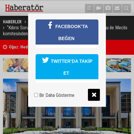
HABERLER
GÜNDEM
FACEBOOK'TA
“Kıbrıs Sorununa İki Devletli Çözüm Önerisi" oy çokluğu ile Meclis
komitesinden geçti!
BEĞEN
Süpermarketteki bıçaklı saldırının zanlısı 7 gün daha tutuklu kalaca
TWITTER'DA TAKİP
ET
Bir Daha Gösterme