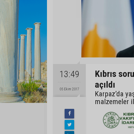
Kıbrıs sor
13:49
açıldı
05 Ekim 2017
Karpaz’da yaş
malzemeler ila