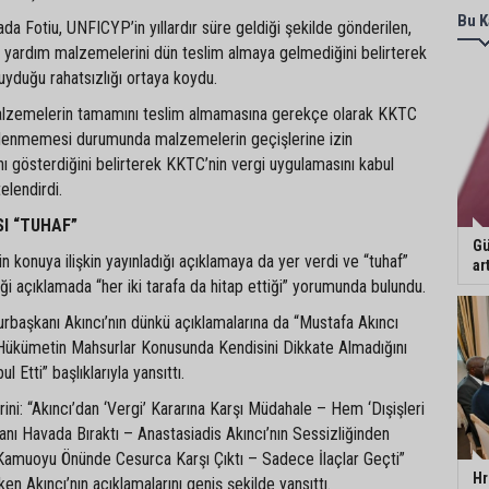
Bu K
ada Fotiu, UNFICYP’in yıllardır süre geldiği şekilde gönderilen,
ani yardım malzemelerini dün teslim almaya gelmediğini belirterek
yduğu rahatsızlığı ortaya koydu.
alzemelerin tamamını teslim almamasına gerekçe olarak KKTC
denmemesi durumunda malzemelerin geçişlerine izin
 gösterdiğini belirterek KKTC’nin vergi uygulamasını kabul
elendirdi.
I “TUHAF”
Gü
 konuya ilişkin yayınladığı açıklamaya da yer verdi ve “tuhaf”
ar
iği açıklamada “her iki tarafa da hitap ettiği” yorumunda bulundu.
rbaşkanı Akıncı’nın dünkü açıklamalarına da “Mustafa Akıncı
Hükümetin Mahsurlar Konusunda Kendisini Dikkate Almadığını
Etti” başlıklarıyla yansıttı.
rini: “Akıncı’dan ‘Vergi’ Kararına Karşı Müdahale – Hem ‘Dışişleri
ı Havada Bıraktı – Anastasiadis Akıncı’nın Sessizliğinden
amuoyu Önünde Cesurca Karşı Çıktı – Sadece İlaçlar Geçti”
Hr
rken Akıncı’nın açıklamalarını geniş şekilde yansıttı.