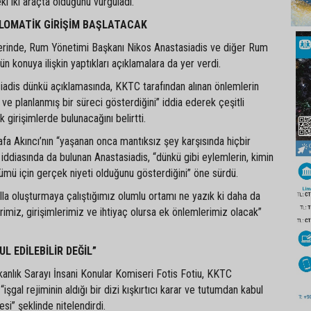
ki iki araçta olduğunu vurguladı.
LOMATİK GİRİŞİM BAŞLATACAK
erinde, Rum Yönetimi Başkanı Nikos Anastasiadis ve diğer Rum
dün konuya ilişkin yaptıkları açıklamalara da yer verdi.
adis dünkü açıklamasında, KKTC tarafından alınan önlemlerin
ve planlanmış bir süreci gösterdiğini” iddia ederek çeşitli
 girişimlerde bulunacağını belirtti.
a Akıncı’nın “yaşanan onca mantıksız şey karşısında hiçbir
iddiasında da bulunan Anastasiadis, “dünkü gibi eylemlerin, kimin
mü için gerçek niyeti olduğunu gösterdiğini” öne sürdü.
lla oluşturmaya çalıştığımız olumlu ortamı ne yazık ki daha da
lerimiz, girişimlerimiz ve ihtiyaç olursa ek önlemlerimiz olacak”
UL EDİLEBİLİR DEĞİL”
nlık Sarayı İnsani Konular Komiseri Fotis Fotiu, KKTC
“işgal rejiminin aldığı bir dizi kışkırtıcı karar ve tutumdan kabul
si” şeklinde nitelendirdi.