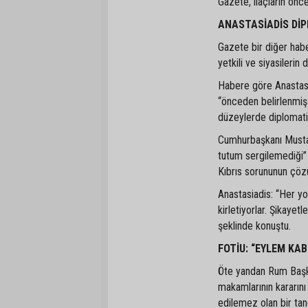
Gazete, ilaçların önce
ANASTASİADİS DİP
Gazete bir diğer hab
yetkili ve siyasilerin 
Habere göre Anastasi
“önceden belirlenmiş 
düzeylerde diplomatik
Cumhurbaşkanı Mustaf
tutum sergilemediği” 
Kıbrıs sorununun çözü
Anastasiadis: “Her yo
kirletiyorlar. Şikayet
şeklinde konuştu.
FOTİU: “EYLEM KAB
Öte yandan Rum Başka
makamlarının kararını 
edilemez olan bir tane