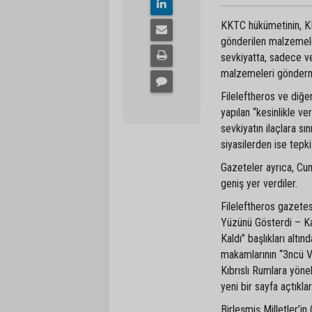
KKTC hükümetinin, KK
gönderilen malzemeler
sevkiyatta, sadece ve
malzemeleri gönderm
Fileleftheros ve diğ
yapılan “kesinlikle v
sevkiyatın ilaçlara sı
siyasilerden ise tepki 
Gazeteler ayrıca, Cum
geniş yer verdiler.
Fileleftheros gazetes
Yüzünü Gösterdi – K
Kaldı” başlıkları alt
makamlarının “3ncü V
Kıbrıslı Rumlara yöne
yeni bir sayfa açtıkları
Birleşmiş Milletler’