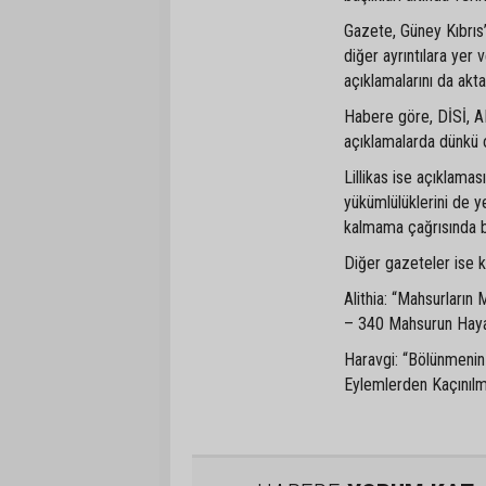
Gazete, Güney Kıbrıs’ı
diğer ayrıntılara yer 
açıklamalarını da akta
Habere göre, DİSİ, A
açıklamalarda dünkü o
Lillikas ise açıklamas
yükümlülüklerini de y
kalmama çağrıs
Diğer gazeteler ise kon
Alithia: “Mahsurları
– 340 Mahsurun Hayat
Haravgi: “Bölünmenin
Eylemlerden Kaçınılm