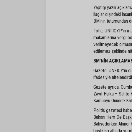
Yaptığı yazılı açıklam
ilaçlar dışındaki ins
BM’nin tutumundan du
Fotiu, UNFICYP’in m
makamlarına vergi ö
verilmeyecek olmasını
edilemez şeklinde nit
BM’NİN AÇIKLAMAS
Gazete, UNFICY’in dün
ifadesiyle nitelendird
Gazete ayrıca, Cumhu
Zayıf Halka – Sahte 
Kamuoyu Önünde Kabul 
Politis gazetesi habe
Bakanı Hem De Başkan
Bahsederken Akıncı K
başlıkları altında veri