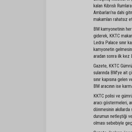
kalan Kıbrıslı Rumla
Ambarları’na dahi gi
makamları rahatsız ett
BM kamyonetinin her 
giderek, KKTC makamla
Ledra Palace sınır ka
kamyonetin gelmesini
aradan sonra ilk kez 
Gazete, KKTC Gümrük 
sularında BM’ye ait çi
sınır kapısına gelen v
BM aracının ise karm
KKTC polisi ve gümrü
aracı göstermeleri, a
dönmesinin akıllarda s
durumun netleştiği v
olması sebebiyle geçiş