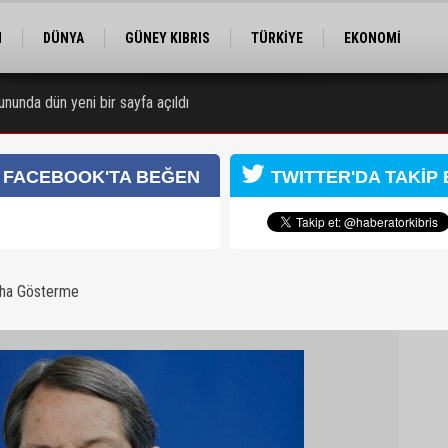
M
DÜNYA
GÜNEY KIBRIS
TÜRKİYE
EKONOMİ
ELER
RÖPORTAJ
EĞİTİM
SPOR
ununda dün yeni bir sayfa açıldı
ı
FACEBOOK'TA BEĞEN
TWITTER'DA TAKİP 
aha Gösterme