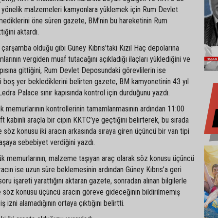
ra yönelik malzemeleri kamyonlara yüklemek için Rum Devlet
tmediklerini öne süren gazete, BM’nin bu hareketinin Rum
iğini aktardı.
çarşamba olduğu gibi Güney Kıbrıs’taki Kızıl Haç depolarına
rının vergiden muaf tutacağını açıkladığı ilaçları yüklediğini ve
pısına gittiğini, Rum Devlet Deposundaki görevlilerin ise
 boş yer beklediklerini belirten gazete, BM kamyonetinin 43 yıl
Ledra Palace sınır kapısında kontrol için durduğunu yazdı.
memurlarının kontrollerinin tamamlanmasının ardından 11:00
ft kabinli araçla bir cipin KKTC’ye geçtiğini belirterek, bu sırada
e söz konusu iki aracın arkasında sıraya giren üçüncü bir van tipi
aşaya sebebiyet verdiğini yazdı.
k memurlarının, malzeme taşıyan araç olarak söz konusu üçüncü
racın ise uzun süre beklemesinin ardından Güney Kıbrıs’a geri
oru işareti yarattığını aktaran gazete, sonradan alınan bilgilerle
e söz konusu üçüncü aracın göreve gideceğinin bildirilmemiş
 izni alamadığının ortaya çıktığını belirtti.