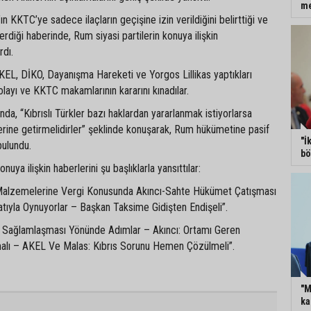
m
n KKTC’ye sadece ilaçların geçişine izin verildiğini belirttiği ve
verdiği haberinde, Rum siyasi partilerin konuya ilişkin
rdı.
KEL, DİKO, Dayanışma Hareketi ve Yorgos Lillikas yaptıkları
layı ve KKTC makamlarının kararını kınadılar.
ında, “Kıbrıslı Türkler bazı haklardan yararlanmak istiyorlarsa
erine getirmelidirler” şeklinde konuşarak, Rum hükümetine pasif
"İ
ında bulundu.
bö
uya ilişkin haberlerini şu başlıklarla yansıttılar:
n Malzemelerine Vergi Konusunda Akıncı-Sahte Hükümet Çatışması
ıyla Oynuyorlar – Başkan Taksime Gidişten Endişeli”.
 Sağlamlaşması Yönünde Adımlar – Akıncı: Ortamı Geren
alı – AKEL Ve Malas: Kıbrıs Sorunu Hemen Çözülmeli”.
"M
ka