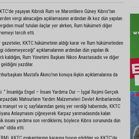
TC’de yaşayan Kıbrıslı Rum ve Marontilere Güney Kıbrıs’tan
den vergi alınacağını açıklamasının ardından ilk kez dün yapılan
rgiden muaf tutulan ilaçlar yer alırken, Rum hükümeti diğer
emeyi tercih etti.
er gazeteler, KKTC hükümetinin aldığı karar ve Rum hükümetinden
ergi ödenmeyeceği” açıklamalarının ardından dün yapılan ilk
nırlı kaldığını, Rum Yönetimi Başkanı Nikos Anastasiadis ve diğer
geldiğini yazdılar.
hurbaşkanı Mustafa Akıncı’nın konuya ilişkin açıklamalarına da
i: “ İnsanlığa Engel – İnsani Yardıma Dur – İşgal Rejimi Gerçek
arpazdaki Mahsurların Yardım Malzemeleri Devlet Ambarlarında
ında manşet ve iç sayfalarından geniş yer verdiği haberinde, KKTC
iyana Anlaşmasını çiğneyerek Karpaz yarımadasında kalan
lik insani yardıma son verdiklerini, böylece Kıbrıs sorununda dün
nı” iddia etti.
in (BM), KKTC makamlarının kararına boyun eğdiğini ve KKTC’de