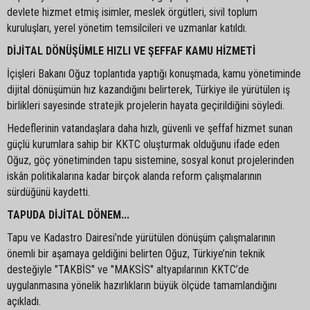
devlete hizmet etmiş isimler, meslek örgütleri, sivil toplum
kuruluşları, yerel yönetim temsilcileri ve uzmanlar katıldı.
DİJİTAL DÖNÜŞÜMLE HIZLI VE ŞEFFAF KAMU HİZMETİ
İçişleri Bakanı Oğuz toplantıda yaptığı konuşmada, kamu yönetiminde
dijital dönüşümün hız kazandığını belirterek, Türkiye ile yürütülen iş
birlikleri sayesinde stratejik projelerin hayata geçirildiğini söyledi.
Hedeflerinin vatandaşlara daha hızlı, güvenli ve şeffaf hizmet sunan
güçlü kurumlara sahip bir KKTC oluşturmak olduğunu ifade eden
Oğuz, göç yönetiminden tapu sistemine, sosyal konut projelerinden
iskân politikalarına kadar birçok alanda reform çalışmalarının
sürdüğünü kaydetti.
TAPUDA DİJİTAL DÖNEM...
Tapu ve Kadastro Dairesi’nde yürütülen dönüşüm çalışmalarının
önemli bir aşamaya geldiğini belirten Oğuz, Türkiye’nin teknik
desteğiyle "TAKBİS" ve "MAKSİS" altyapılarının KKTC’de
uygulanmasına yönelik hazırlıkların büyük ölçüde tamamlandığını
açıkladı.