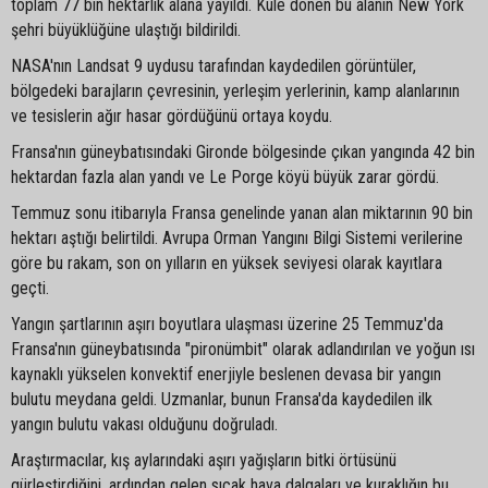
toplam 77 bin hektarlık alana yayıldı. Küle dönen bu alanın New York
şehri büyüklüğüne ulaştığı bildirildi.
NASA'nın Landsat 9 uydusu tarafından kaydedilen görüntüler,
bölgedeki barajların çevresinin, yerleşim yerlerinin, kamp alanlarının
ve tesislerin ağır hasar gördüğünü ortaya koydu.
Fransa'nın güneybatısındaki Gironde bölgesinde çıkan yangında 42 bin
hektardan fazla alan yandı ve Le Porge köyü büyük zarar gördü.
Temmuz sonu itibarıyla Fransa genelinde yanan alan miktarının 90 bin
hektarı aştığı belirtildi. Avrupa Orman Yangını Bilgi Sistemi verilerine
göre bu rakam, son on yılların en yüksek seviyesi olarak kayıtlara
geçti.
Yangın şartlarının aşırı boyutlara ulaşması üzerine 25 Temmuz'da
Fransa'nın güneybatısında "pironümbit" olarak adlandırılan ve yoğun ısı
kaynaklı yükselen konvektif enerjiyle beslenen devasa bir yangın
bulutu meydana geldi. Uzmanlar, bunun Fransa'da kaydedilen ilk
yangın bulutu vakası olduğunu doğruladı.
Araştırmacılar, kış aylarındaki aşırı yağışların bitki örtüsünü
gürleştirdiğini, ardından gelen sıcak hava dalgaları ve kuraklığın bu