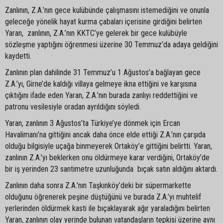
Zanlının, Z.A.’nın gece kulübünde çalışmasını istemediğini ve onunla
geleceğe yönelik hayat kurma çabaları içerisine girdiğini belirten
Yaran, zanlının, Z.A.’nın KKTC’ye gelerek bir gece kulübüyle
sözleşme yaptığını öğrenmesi üzerine 30 Temmuz’da adaya geldiğini
kaydetti.
Zanlının plan dahilinde 31 Temmuz’u 1 Ağustos’a bağlayan gece
Z.A.’yı, Girne’de kaldığı villaya gelmeye ikna ettiğini ve karşısına
çıktığını ifade eden Yaran, Z.A.’nın burada zanlıyı reddettiğini ve
patronu vesilesiyle oradan ayrıldığını söyledi.
Yaran, zanlının 3 Ağustos’ta Türkiye’ye dönmek için Ercan
Havalimanı’na gittiğini ancak daha önce elde ettiği Z.A.’nın çarşıda
olduğu bilgisiyle uçağa binmeyerek Ortaköy’e gittiğini belirtti. Yaran,
zanlının Z.A.’yı beklerken onu öldürmeye karar verdiğini, Ortaköy’de
bir iş yerinden 23 santimetre uzunluğunda bıçak satın aldığını aktardı.
Zanlının daha sonra Z.A.’nın Taşkınköy’deki bir süpermarkette
olduğunu öğrenerek peşine düştüğünü ve burada Z.A.’yı muhtelif
yerlerinden öldürmek kasti ile bıçaklayarak ağır yaraladığını belirten
Yaran, zanlının olay yerinde bulunan vatandaşların tepkisi üzerine aynı