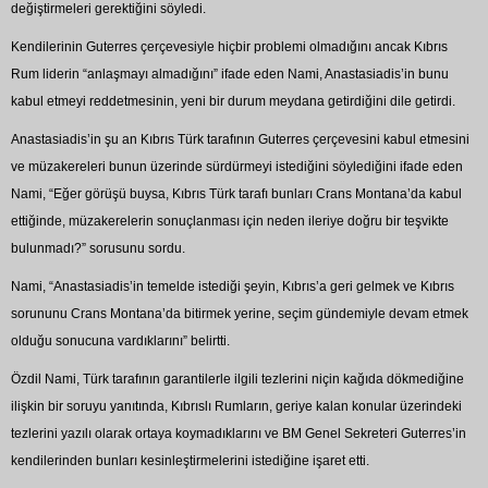
değiştirmeleri gerektiğini söyledi.
Kendilerinin Guterres çerçevesiyle hiçbir problemi olmadığını ancak Kıbrıs
Rum liderin “anlaşmayı almadığını” ifade eden Nami, Anastasiadis’in bunu
kabul etmeyi reddetmesinin, yeni bir durum meydana getirdiğini dile getirdi.
Anastasiadis’in şu an Kıbrıs Türk tarafının Guterres çerçevesini kabul etmesini
ve müzakereleri bunun üzerinde sürdürmeyi istediğini söylediğini ifade eden
Nami, “Eğer görüşü buysa, Kıbrıs Türk tarafı bunları Crans Montana’da kabul
ettiğinde, müzakerelerin sonuçlanması için neden ileriye doğru bir teşvikte
bulunmadı?” sorusunu sordu.
Nami, “Anastasiadis’in temelde istediği şeyin, Kıbrıs’a geri gelmek ve Kıbrıs
sorununu Crans Montana’da bitirmek yerine, seçim gündemiyle devam etmek
olduğu sonucuna vardıklarını” belirtti.
Özdil Nami, Türk tarafının garantilerle ilgili tezlerini niçin kağıda dökmediğine
ilişkin bir soruyu yanıtında, Kıbrıslı Rumların, geriye kalan konular üzerindeki
tezlerini yazılı olarak ortaya koymadıklarını ve BM Genel Sekreteri Guterres’in
kendilerinden bunları kesinleştirmelerini istediğine işaret etti.