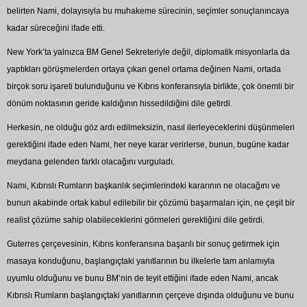
belirten Nami, dolayısıyla bu muhakeme sürecinin, seçimler sonuçlanıncaya
kadar süreceğini ifade etti.
New York’ta yalnızca BM Genel Sekreteriyle değil, diplomatik misyonlarla da
yaptıkları görüşmelerden ortaya çıkan genel ortama değinen Nami, ortada
birçok soru işareti bulunduğunu ve Kıbrıs konferansıyla birlikte, çok önemli bir
dönüm noktasının geride kaldığının hissedildiğini dile getirdi.
Herkesin, ne olduğu göz ardı edilmeksizin, nasıl ilerleyeceklerini düşünmeleri
gerektiğini ifade eden Nami, her neye karar verirlerse, bunun, bugüne kadar
meydana gelenden farklı olacağını vurguladı.
Nami, Kıbrıslı Rumların başkanlık seçimlerindeki kararının ne olacağını ve
bunun akabinde ortak kabul edilebilir bir çözümü başarmaları için, ne çeşit bir
realist çözüme sahip olabileceklerini görmeleri gerektiğini dile getirdi.
Guterres çerçevesinin, Kıbrıs konferansına başarılı bir sonuç getirmek için
masaya konduğunu, başlangıçtaki yanıtlarının bu ilkelerle tam anlamıyla
uyumlu olduğunu ve bunu BM’nin de teyit ettiğini ifade eden Nami, ancak
Kıbrıslı Rumların başlangıçtaki yanıtlarının çerçeve dışında olduğunu ve bunu