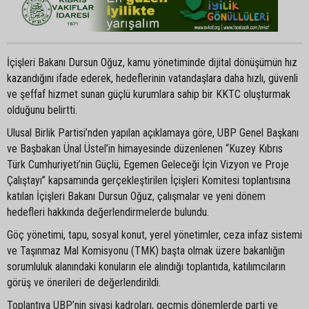
İçişleri Bakanı Dursun Oğuz, kamu yönetiminde dijital dönüşümün hız
kazandığını ifade ederek, hedeflerinin vatandaşlara daha hızlı, güvenli
ve şeffaf hizmet sunan güçlü kurumlara sahip bir KKTC oluşturmak
olduğunu belirtti.
Ulusal Birlik Partisi’nden yapılan açıklamaya göre, UBP Genel Başkanı
ve Başbakan Ünal Üstel’in himayesinde düzenlenen “Kuzey Kıbrıs
Türk Cumhuriyeti’nin Güçlü, Egemen Geleceği İçin Vizyon ve Proje
Çalıştayı” kapsamında gerçekleştirilen İçişleri Komitesi toplantısına
katılan İçişleri Bakanı Dursun Oğuz, çalışmalar ve yeni dönem
hedefleri hakkında değerlendirmelerde bulundu.
Göç yönetimi, tapu, sosyal konut, yerel yönetimler, ceza infaz sistemi
ve Taşınmaz Mal Komisyonu (TMK) başta olmak üzere bakanlığın
sorumluluk alanındaki konuların ele alındığı toplantıda, katılımcıların
görüş ve önerileri de değerlendirildi.
Toplantıya UBP’nin siyasi kadroları, geçmiş dönemlerde parti ve