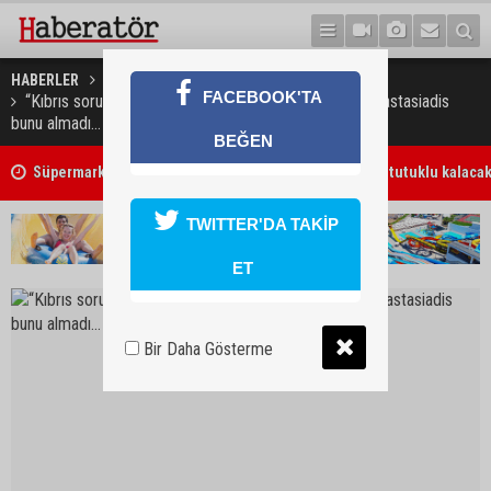
HABERLER
GÜNEY KIBRIS
FACEBOOK'TA
“Kıbrıs sorununun çözüm anlaşması masadaydı ve Anastasiadis
bunu almadı… Bu tarihi bir hataydı”
BEĞEN
7 Ağustos 2026 Döviz Kurları
TWITTER'DA TAKİP
ET
Bir Daha Gösterme