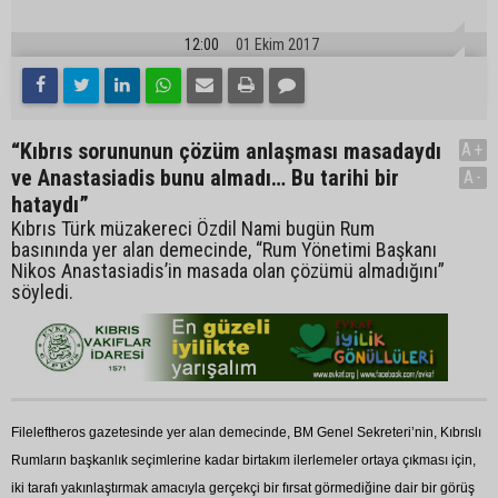
12:00
01 Ekim 2017
“Kıbrıs sorununun çözüm anlaşması masadaydı
A+
ve Anastasiadis bunu almadı… Bu tarihi bir
A-
hataydı”
Kıbrıs Türk müzakereci Özdil Nami bugün Rum
basınında yer alan demecinde, “Rum Yönetimi Başkanı
Nikos Anastasiadis’in masada olan çözümü almadığını”
söyledi.
Fileleftheros gazetesinde yer alan demecinde, BM Genel Sekreteri’nin, Kıbrıslı
Rumların başkanlık seçimlerine kadar birtakım ilerlemeler ortaya çıkması için,
iki tarafı yakınlaştırmak amacıyla gerçekçi bir fırsat görmediğine dair bir görüş