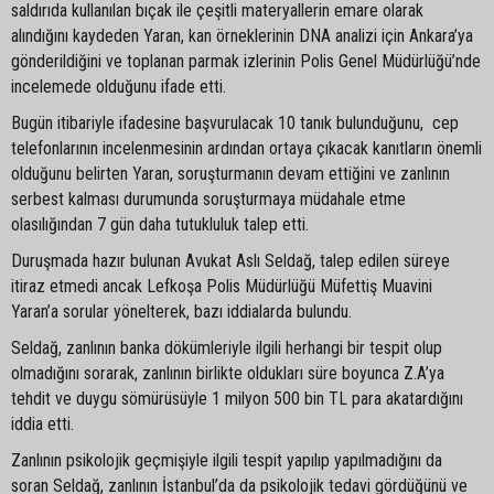
saldırıda kullanılan bıçak ile çeşitli materyallerin emare olarak
alındığını kaydeden Yaran, kan örneklerinin DNA analizi için Ankara’ya
gönderildiğini ve toplanan parmak izlerinin Polis Genel Müdürlüğü’nde
incelemede olduğunu ifade etti.
Bugün itibariyle ifadesine başvurulacak 10 tanık bulunduğunu, cep
telefonlarının incelenmesinin ardından ortaya çıkacak kanıtların önemli
olduğunu belirten Yaran, soruşturmanın devam ettiğini ve zanlının
serbest kalması durumunda soruşturmaya müdahale etme
olasılığından 7 gün daha tutukluluk talep etti.
Duruşmada hazır bulunan Avukat Aslı Seldağ, talep edilen süreye
itiraz etmedi ancak Lefkoşa Polis Müdürlüğü Müfettiş Muavini
Yaran’a sorular yönelterek, bazı iddialarda bulundu.
Seldağ, zanlının banka dökümleriyle ilgili herhangi bir tespit olup
olmadığını sorarak, zanlının birlikte oldukları süre boyunca Z.A’ya
tehdit ve duygu sömürüsüyle 1 milyon 500 bin TL para akatardığını
iddia etti.
Zanlının psikolojik geçmişiyle ilgili tespit yapılıp yapılmadığını da
soran Seldağ, zanlının İstanbul’da da psikolojik tedavi gördüğünü ve