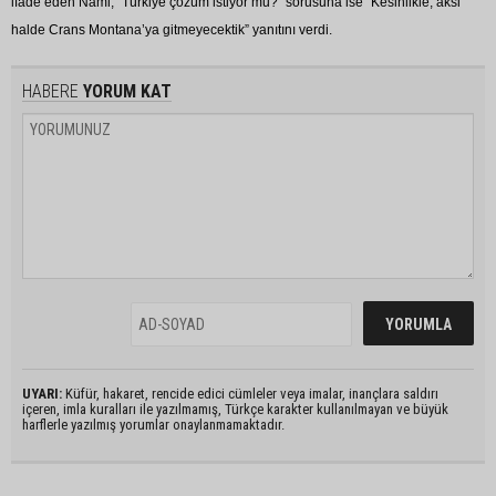
ifade eden Nami, “Türkiye çözüm istiyor mu?” sorusuna ise “Kesinlikle, aksi
halde Crans Montana’ya gitmeyecektik” yanıtını verdi.
HABERE
YORUM KAT
UYARI:
Küfür, hakaret, rencide edici cümleler veya imalar, inançlara saldırı
içeren, imla kuralları ile yazılmamış, Türkçe karakter kullanılmayan ve büyük
harflerle yazılmış yorumlar onaylanmamaktadır.