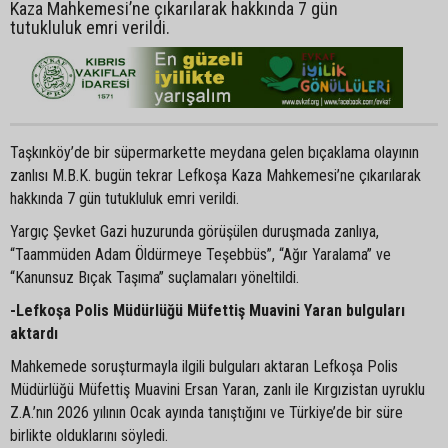
Kaza Mahkemesi’ne çıkarılarak hakkında 7 gün
tutukluluk emri verildi.
Taşkınköy’de bir süpermarkette meydana gelen bıçaklama olayının
zanlısı M.B.K. bugün tekrar Lefkoşa Kaza Mahkemesi’ne çıkarılarak
hakkında 7 gün tutukluluk emri verildi.
Yargıç Şevket Gazi huzurunda görüşülen duruşmada zanlıya,
“Taammüden Adam Öldürmeye Teşebbüs”, “Ağır Yaralama” ve
“Kanunsuz Bıçak Taşıma” suçlamaları yöneltildi.
-Lefkoşa Polis Müdürlüğü Müfettiş Muavini Yaran bulguları
aktardı
Mahkemede soruşturmayla ilgili bulguları aktaran Lefkoşa Polis
Müdürlüğü Müfettiş Muavini Ersan Yaran, zanlı ile Kırgızistan uyruklu
Z.A.’nın 2026 yılının Ocak ayında tanıştığını ve Türkiye’de bir süre
birlikte olduklarını söyledi.