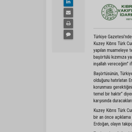
Türkiye Gazetesi’nde
Kuzey Kıbrıs Türk Cu
yapılan muameleye te
başörtülü kızımıza yap
inşallah vereceğim” if
Başörtüsünün, Türkiye
olduğunu hatırlatan E
korunması gerektiğini
temel bir haktır” diy
karşısında duracakların
Kuzey Kıbrıs Türk Cumhu
bir an önce açıklama 
Erdoğan, olayın takipç