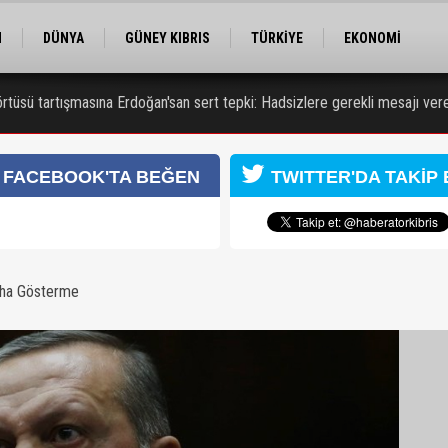
M
DÜNYA
GÜNEY KIBRIS
TÜRKİYE
EKONOMİ
ELER
RÖPORTAJ
EĞİTİM
SPOR
tüsü tartışmasına Erdoğan'san sert tepki: Hadsizlere gerekli mesajı ve
 zanlısı 7 gün daha tutuklu kalacak
FACEBOOK'TA BEĞEN
TWITTER'DA TAKİP 
aha Gösterme