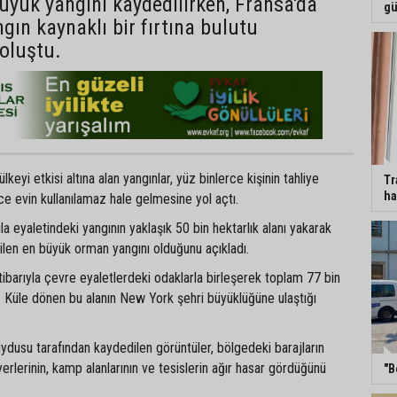
büyük yangını kaydedilirken, Fransa'da
gü
ngın kaynaklı bir fırtına bulutu
oluştu.
eyi etkisi altına alan yangınlar, yüz binlerce kişinin tahliye
Tr
ha
e evin kullanılamaz hale gelmesine yol açtı.
vila eyaletindeki yangının yaklaşık 50 bin hektarlık alanı yakarak
ilen en büyük orman yangını olduğunu açıkladı.
barıyla çevre eyaletlerdeki odaklarla birleşerek toplam 77 bin
dı. Küle dönen bu alanın New York şehri büyüklüğüne ulaştığı
dusu tarafından kaydedilen görüntüler, bölgedeki barajların
erlerinin, kamp alanlarının ve tesislerin ağır hasar gördüğünü
"B