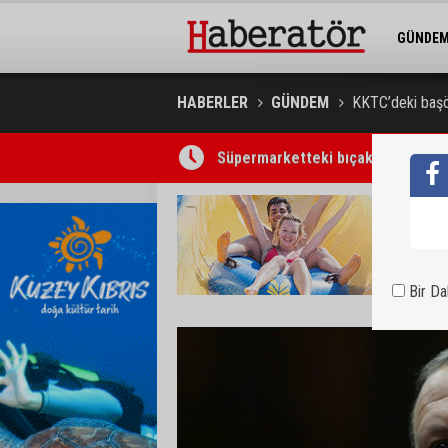
GÜNDE
BELEDİY
HABERLER
GÜNDEM
KKTC’deki başör
Süpermarketteki bıçaklı saldırının
Bir D