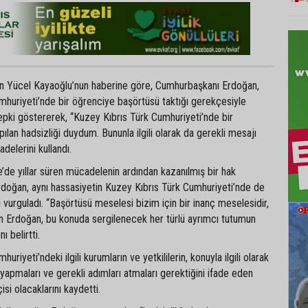
n Yücel Kayaoğlu’nun haberine göre, Cumhurbaşkanı Erdoğan,
mhuriyeti’nde bir öğrenciye başörtüsü taktığı gerekçesiyle
pki göstererek, “Kuzey Kıbrıs Türk Cumhuriyeti’nde bir
ılan hadsizliği duydum. Bununla ilgili olarak da gerekli mesajı
adelerini kullandı.
’de yıllar süren mücadelenin ardından kazanılmış bir hak
rdoğan, aynı hassasiyetin Kuzey Kıbrıs Türk Cumhuriyeti’nde de
 vurguladı. “Başörtüsü meselesi bizim için bir inanç meselesidir,
en Erdoğan, bu konuda sergilenecek her türlü ayrımcı tutumun
ı belirtti.
riyeti’ndeki ilgili kurumların ve yetkililerin, konuyla ilgili olarak
yapmaları ve gerekli adımları atmaları gerektiğini ifade eden
isi olacaklarını kaydetti.