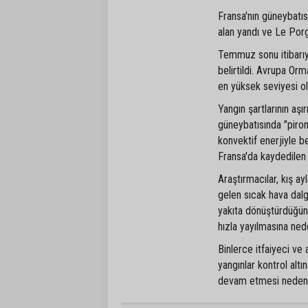
Fransa'nın güneybatı
alan yandı ve Le Por
Temmuz sonu itibarıyl
belirtildi. Avrupa Orm
en yüksek seviyesi ol
Yangın şartlarının aş
güneybatısında "piron
konvektif enerjiyle 
Fransa'da kaydedilen 
Araştırmacılar, kış ayl
gelen sıcak hava dalga
yakıta dönüştürdüğünü
hızla yayılmasına ned
Binlerce itfaiyeci v
yangınlar kontrol alt
devam etmesi nedeniyl