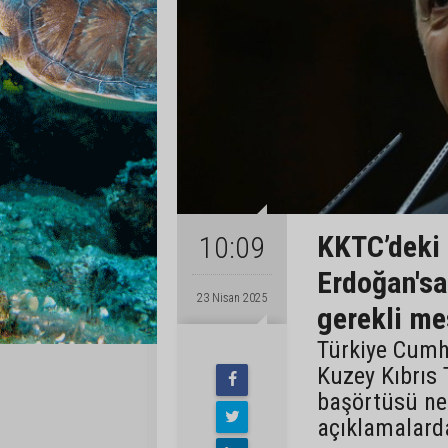
KKTC’deki 
10:09
Erdoğan'sa
23 Nisan 2025
gerekli me
Türkiye Cumh
Kuzey Kıbrıs 
başörtüsü ned
açıklamalard