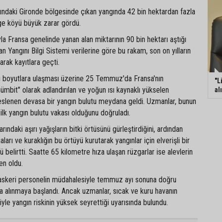
sındaki Gironde bölgesinde çıkan yangında 42 bin hektardan fazla
ge köyü büyük zarar gördü.
a Fransa genelinde yanan alan miktarının 90 bin hektarı aştığı
an Yangını Bilgi Sistemi verilerine göre bu rakam, son on yılların
arak kayıtlara geçti.
ırı boyutlara ulaşması üzerine 25 Temmuz'da Fransa'nın
"L
ümbit" olarak adlandırılan ve yoğun ısı kaynaklı yükselen
al
beslenen devasa bir yangın bulutu meydana geldi. Uzmanlar, bunun
ilk yangın bulutu vakası olduğunu doğruladı.
arındaki aşırı yağışların bitki örtüsünü gürleştirdiğini, ardından
ları ve kuraklığın bu örtüyü kurutarak yangınlar için elverişli bir
 belirtti. Saatte 65 kilometre hıza ulaşan rüzgarlar ise alevlerin
en oldu.
e askeri personelin müdahalesiyle temmuz ayı sonuna doğru
ına alınmaya başlandı. Ancak uzmanlar, sıcak ve kuru havanın
e yangın riskinin yüksek seyrettiği uyarısında bulundu.