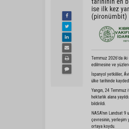
tarihinin en 
ise ilk kez ya
(pironümbit) 
Temmuz 2026'da iki ülk
edilmesine ve yüzlerc
İspanyol yetkililer, Á
ülke tarihinde kayded
Yangın, 24 Temmuz iti
hektarlık alana yayıl
bildirildi.
NASA'nın Landsat 9 uy
çevresinin, yerleşim y
ortaya koydu.