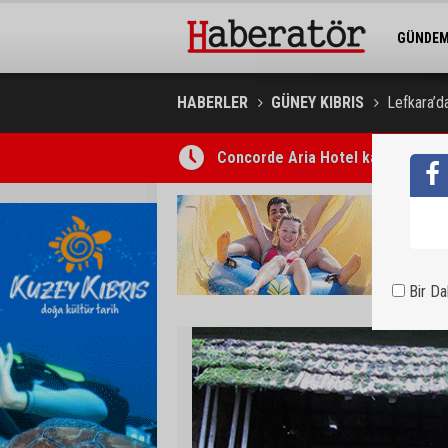
GÜNDE
BELEDİY
HABERLER
GÜNEY KIBRIS
Lefkara’d
Concorde Aria Hotel kapılarını açt
Bir D