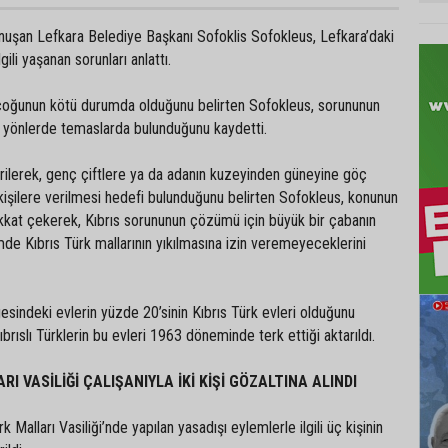
onuşan Lefkara Belediye Başkanı Sofoklis Sofokleus, Lefkara’daki
lgili yaşanan sorunları anlattı.
n çoğunun kötü durumda olduğunu belirten Sofokleus, sorununun
i yönlerde temaslarda bulunduğunu kaydetti.
rilerek, genç çiftlere ya da adanın kuzeyinden güneyine göç
işilere verilmesi hedefi bulunduğunu belirten Sofokleus, konunun
ikkat çekerek, Kıbrıs sorununun çözümü için büyük bir çabanın
mde Kıbrıs Türk mallarının yıkılmasına izin veremeyeceklerini
gesindeki evlerin yüzde 20’sinin Kıbrıs Türk evleri olduğunu
Kıbrıslı Türklerin bu evleri 1963 döneminde terk ettiği aktarıldı.
RI VASİLİĞİ ÇALIŞANIYLA İKİ KİŞİ GÖZALTINA ALINDI
k Malları Vasiliği’nde yapılan yasadışı eylemlerle ilgili üç kişinin