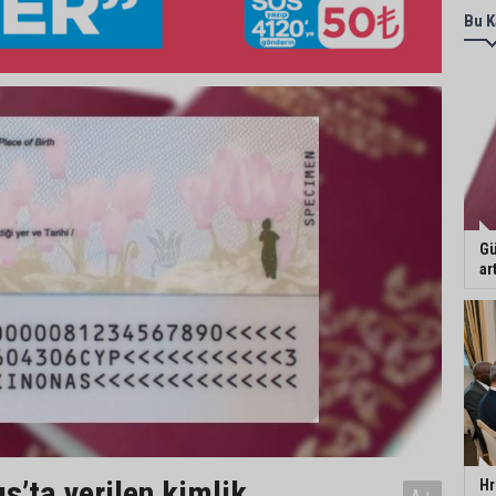
Bu K
Gü
ar
s’ta verilen kimlik
Hr