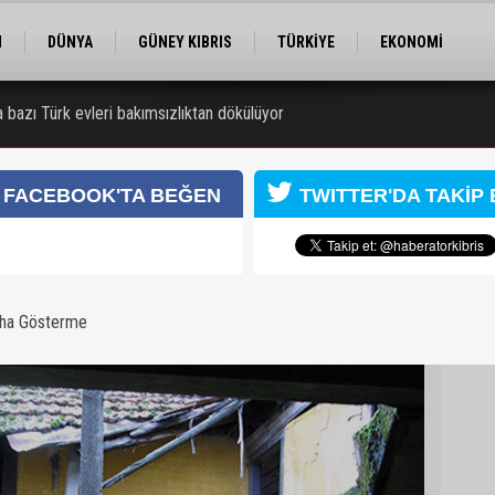
M
DÜNYA
GÜNEY KIBRIS
TÜRKİYE
EKONOMİ
ELER
RÖPORTAJ
EĞİTİM
SPOR
a bazı Türk evleri bakımsızlıktan dökülüyor
ı
FACEBOOK'TA BEĞEN
TWITTER'DA TAKİP 
aha Gösterme