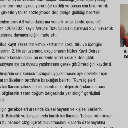
ın temmuz ayında yürürlüğe girdiği ve bunun için biyometrik
n şirketle yapılan sözleşmede değişikliğe gidildiği belirtildi.
üzenlemenin AB vatandaşlarına yönelik ortak kimlik güvenliği
yen 1208/2025 sayılı Avrupa Tüzüğü ile Uluslararası Sivil Havacılık
erine dayandırıldığını ifade etti.
us Kayıt Yasası’nın kimlik kartlarının şekli, türü ve içeriğini
inin 2. fıkrası uyarınca, uygulamanın Nüfus Kayıt Dairesi
Hr
Kı
rlüğe konulduğunu, bu nedenle yerel yasada değişiklik
uoyuna ayrıca duyuru yapılmasına gerek görülmediğini kaydetti.
irliği’nin söz konusu tüzüğün uygulanmasını üye devletler için
rarı ülkelerin tercihine bıraktığını belirtti. “Rum İçişleri
ik kartlarının yalnızca kart hamilinin kimliğini doğrulama amacı
a bilgilerinin zaten doğum belgesinde yer aldığı” görüşünü
ldi.
ğin gerekçeleri arasında kişisel hayatın ve kişisel verilerin
i. Bakanlık yetkilisi, önceki kimlik kartlarında “babası bilinmeyen
a bu hanede çizgi işareti bulunmasının, kişilerin özel hayatına