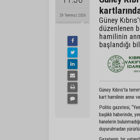
kartlarınd
29 Temmuz 2026
Güney Kıbrıs
düzenlenen bi
hamilinin ann
başlandığı bil
Güney Kıbrıs’ta temmu
kart hamilinin anne ve
Politis gazetesi, “Y
başlıklı haberinde, yen
hanelerin bulunmadığ
duyurulmadan yürürlü
Gazetenin, bir vatanda