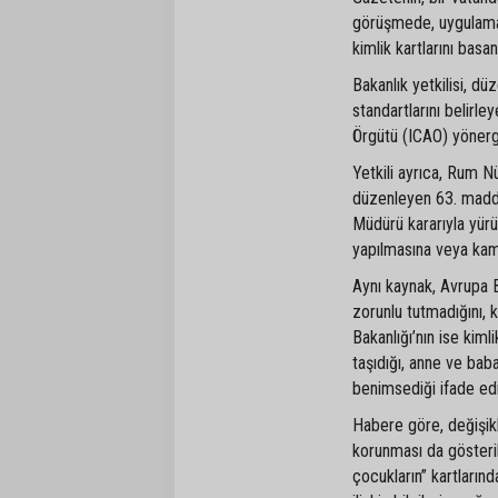
görüşmede, uygulaman
kimlik kartlarını basa
Bakanlık yetkilisi, d
standartlarını belirle
Örgütü (ICAO) yönergel
Yetkili ayrıca, Rum Nüf
düzenleyen 63. maddes
Müdürü kararıyla yürü
yapılmasına veya kam
Aynı kaynak, Avrupa B
zorunlu tutmadığını, ka
Bakanlığı’nın ise kiml
taşıdığı, anne ve bab
benimsediği ifade edi
Habere göre, değişikli
korunması da gösterild
çocukların” kartlarınd