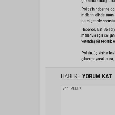
gözaltına alındığı bildi
Politis’in haberine gör
mallarını elinde tuta
gerekçesiyle soruştur
Haberde, Baf Belediy
mallarıyla ilgili çalı
vatandaşlığı tedarik 
Polisin, üç kişinin h
çıkarılmayacaklarına, 
HABERE
YORUM KAT