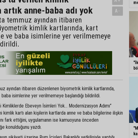
A+
m
a artık anne-baba adı yok
A-
’ta temmuz ayından itibaren
yometrik kimlik kartlarında, kart
e ve baba isimlerine yer verilmemeye
dirildi.
"İ
bö
z ayından itibaren düzenlenen biyometrik kimlik kartlarında,
 baba isimlerine yer verilmemeye başlandığı bildirildi.
eni Kimliklerde Ebeveyn İsimleri Yok… Modernizasyon Adımı”
i kimlik kartı alan kişilerin kartlarda anne ve baba bilgilerine ilişkin
ını fark ettiğini, uygulamanın ise kamuoyuna önceden
ğe konulduğunu yazdı.
"M
ka
şın şikâyeti üzerine Rum İçişleri Bakanlığı yetkilisiyle yaptığı