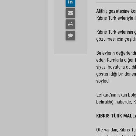
Alithia gazetesine k
Kıbrıs Türk evleriyle i
Kıbrıs Türk evlerini
çözülmesi için çeşitl
Bu evlerin değerlendi
eden Rumlarla diğer k
siyasi boyutuna da d
gösterildiği bir döne
söyledi.
Lefkara’nın iskan böl
belirtildiği haberde, 
KIBRIS TÜRK MALLA
Öte yandan, Kıbrıs Tür