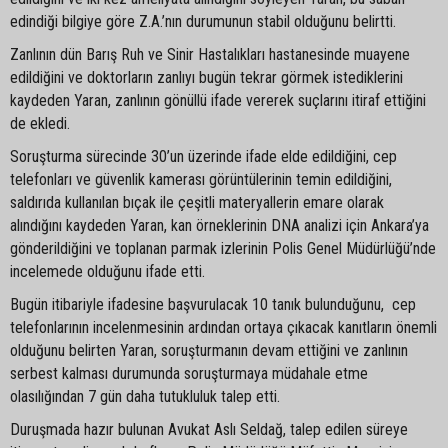
edindiği bilgiye göre Z.A.’nın durumunun stabil olduğunu belirtti.
Zanlının dün Barış Ruh ve Sinir Hastalıkları hastanesinde muayene
edildiğini ve doktorların zanlıyı bugün tekrar görmek istediklerini
kaydeden Yaran, zanlının gönüllü ifade vererek suçlarını itiraf ettiğini
de ekledi.
Soruşturma sürecinde 30’un üzerinde ifade elde edildiğini, cep
telefonları ve güvenlik kamerası görüntülerinin temin edildiğini,
saldırıda kullanılan bıçak ile çeşitli materyallerin emare olarak
alındığını kaydeden Yaran, kan örneklerinin DNA analizi için Ankara’ya
gönderildiğini ve toplanan parmak izlerinin Polis Genel Müdürlüğü’nde
incelemede olduğunu ifade etti.
Bugün itibariyle ifadesine başvurulacak 10 tanık bulunduğunu, cep
telefonlarının incelenmesinin ardından ortaya çıkacak kanıtların önemli
olduğunu belirten Yaran, soruşturmanın devam ettiğini ve zanlının
serbest kalması durumunda soruşturmaya müdahale etme
olasılığından 7 gün daha tutukluluk talep etti.
Duruşmada hazır bulunan Avukat Aslı Seldağ, talep edilen süreye