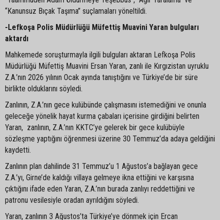
“Kanunsuz Bıçak Taşıma” suçlamaları yöneltildi.
-Lefkoşa Polis Müdürlüğü Müfettiş Muavini Yaran bulguları
aktardı
Mahkemede soruşturmayla ilgili bulguları aktaran Lefkoşa Polis
Müdürlüğü Müfettiş Muavini Ersan Yaran, zanlı ile Kırgızistan uyruklu
Z.A.’nın 2026 yılının Ocak ayında tanıştığını ve Türkiye’de bir süre
birlikte olduklarını söyledi.
Zanlının, Z.A.’nın gece kulübünde çalışmasını istemediğini ve onunla
geleceğe yönelik hayat kurma çabaları içerisine girdiğini belirten
Yaran, zanlının, Z.A.’nın KKTC’ye gelerek bir gece kulübüyle
sözleşme yaptığını öğrenmesi üzerine 30 Temmuz’da adaya geldiğini
kaydetti.
Zanlının plan dahilinde 31 Temmuz’u 1 Ağustos’a bağlayan gece
Z.A.’yı, Girne’de kaldığı villaya gelmeye ikna ettiğini ve karşısına
çıktığını ifade eden Yaran, Z.A.’nın burada zanlıyı reddettiğini ve
patronu vesilesiyle oradan ayrıldığını söyledi.
Yaran, zanlının 3 Ağustos’ta Türkiye’ye dönmek için Ercan