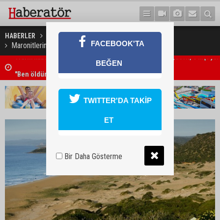
HABERLER
GÜNEY KIBRIS
FACEBOOK'TA
Maronitlerin temsilcisinden Rum hükümetine çağrı
BEĞEN
"Ben öldürdüm"
TWITTER'DA TAKİP
ET
Bir Daha Gösterme