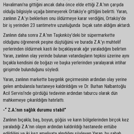
Havalimanı’na gittiğini ancak daha önce elde ettiği Z.A.’nın çarşıda
olduğu bilgisiyle uçağa binmeyerek Ortaköy’e gittiğini belirtti. Yaran,
zanlının Z.A.’yı beklerken onu öldürmeye karar verdiğini, Ortaköy’de
bir iş yerinden 23 santimetre uzunluğunda bıçak satın aldığını aktardı.
Zanlının daha sonra Z.A.’nın Taşkınköy’deki bir süpermarkette
olduğunu öğrenerek peşine düştüğünü ve burada Z.A.’yı muhtelif
yerlerinden öldürmek kasti ile bıçaklayarak ağır yaraladığını belirten
Yaran, zanlının olay yerinde bulunan vatandaşların tepkisi üzerine aynı
bıçakla kendisini de boğazı ve başka yerlerinden yaralayarak intihar
girişimde bulunduğunu söyledi.
Yaran, zanlının markette baygınlık geçirmesinin ardından olay yerine
gelen ambulansla hastaneye kaldırıldığını ve Dr. Burhan Nalbantoğlu
Acil Servisi’nde gördüğü tedavinin ardından taburcu olarak dün
mahkemeye çıkarıldığını hatırlattı.
-“ Z.A.’nın sağlık durumu stabil”
Zanlının bıçakla; baş, boyun, göğüs ve karın bölgelerinden birçok kez
yaraladığı Z.A.’nın olayın ardından kaldırıldığı hastanede entübe
edildiğini ve iki kez ameliyata alındığını söyleyen Yaran, bu sabah