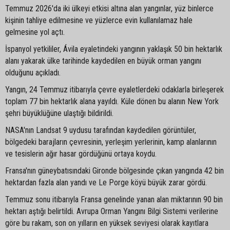
Temmuz 2026'da iki ülkeyi etkisi altına alan yangınlar, yüz binlerce
kişinin tahliye edilmesine ve yüzlerce evin kullanılamaz hale
gelmesine yol açtı.
İspanyol yetkililer, Ávila eyaletindeki yangının yaklaşık 50 bin hektarlık
alanı yakarak ülke tarihinde kaydedilen en büyük orman yangını
olduğunu açıkladı.
Yangın, 24 Temmuz itibarıyla çevre eyaletlerdeki odaklarla birleşerek
toplam 77 bin hektarlık alana yayıldı. Küle dönen bu alanın New York
şehri büyüklüğüne ulaştığı bildirildi.
NASA'nın Landsat 9 uydusu tarafından kaydedilen görüntüler,
bölgedeki barajların çevresinin, yerleşim yerlerinin, kamp alanlarının
ve tesislerin ağır hasar gördüğünü ortaya koydu.
Fransa'nın güneybatısındaki Gironde bölgesinde çıkan yangında 42 bin
hektardan fazla alan yandı ve Le Porge köyü büyük zarar gördü.
Temmuz sonu itibarıyla Fransa genelinde yanan alan miktarının 90 bin
hektarı aştığı belirtildi. Avrupa Orman Yangını Bilgi Sistemi verilerine
göre bu rakam, son on yılların en yüksek seviyesi olarak kayıtlara