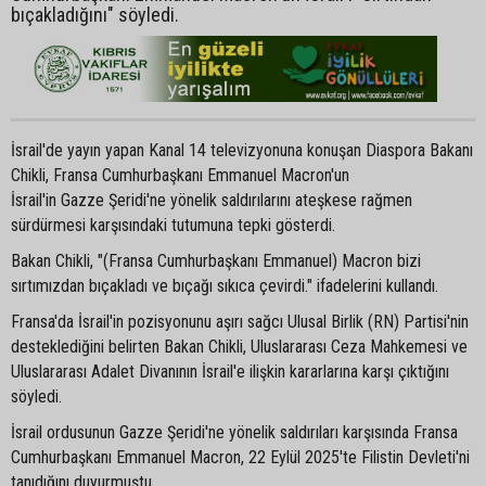
bıçakladığını" söyledi.
İsrail'de yayın yapan Kanal 14 televizyonuna konuşan Diaspora Bakanı
Chikli, Fransa Cumhurbaşkanı Emmanuel Macron'un
İsrail'in Gazze Şeridi'ne yönelik saldırılarını ateşkese rağmen
sürdürmesi karşısındaki tutumuna tepki gösterdi.
Bakan Chikli, "(Fransa Cumhurbaşkanı Emmanuel) Macron bizi
sırtımızdan bıçakladı ve bıçağı sıkıca çevirdi." ifadelerini kullandı.
Fransa'da İsrail'in pozisyonunu aşırı sağcı Ulusal Birlik (RN) Partisi'nin
desteklediğini belirten Bakan Chikli, Uluslararası Ceza Mahkemesi ve
Uluslararası Adalet Divanının İsrail'e ilişkin kararlarına karşı çıktığını
söyledi.
İsrail ordusunun Gazze Şeridi'ne yönelik saldırıları karşısında Fransa
Cumhurbaşkanı Emmanuel Macron, 22 Eylül 2025'te Filistin Devleti'ni
tanıdığını duyurmuştu.