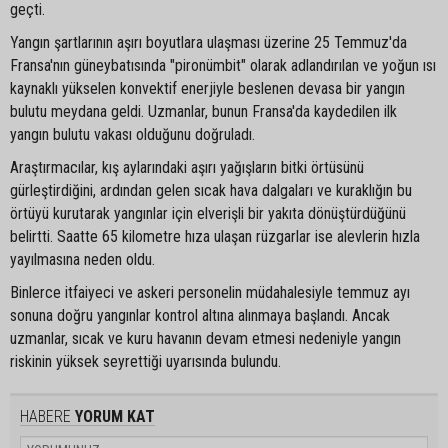
geçti.
Yangın şartlarının aşırı boyutlara ulaşması üzerine 25 Temmuz'da
Fransa'nın güneybatısında "pironümbit" olarak adlandırılan ve yoğun ısı
kaynaklı yükselen konvektif enerjiyle beslenen devasa bir yangın
bulutu meydana geldi. Uzmanlar, bunun Fransa'da kaydedilen ilk
yangın bulutu vakası olduğunu doğruladı.
Araştırmacılar, kış aylarındaki aşırı yağışların bitki örtüsünü
gürleştirdiğini, ardından gelen sıcak hava dalgaları ve kuraklığın bu
örtüyü kurutarak yangınlar için elverişli bir yakıta dönüştürdüğünü
belirtti. Saatte 65 kilometre hıza ulaşan rüzgarlar ise alevlerin hızla
yayılmasına neden oldu.
Binlerce itfaiyeci ve askeri personelin müdahalesiyle temmuz ayı
sonuna doğru yangınlar kontrol altına alınmaya başlandı. Ancak
uzmanlar, sıcak ve kuru havanın devam etmesi nedeniyle yangın
riskinin yüksek seyrettiği uyarısında bulundu.
HABERE
YORUM KAT