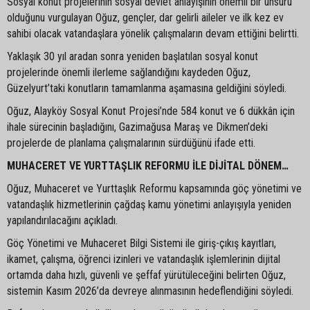
Sosyal konut projelerinin sosyal devlet anlayışının önemli bir unsuru
olduğunu vurgulayan Oğuz, gençler, dar gelirli aileler ve ilk kez ev
sahibi olacak vatandaşlara yönelik çalışmaların devam ettiğini belirtti.
Yaklaşık 30 yıl aradan sonra yeniden başlatılan sosyal konut
projelerinde önemli ilerleme sağlandığını kaydeden Oğuz,
Güzelyurt’taki konutların tamamlanma aşamasına geldiğini söyledi.
Oğuz, Alayköy Sosyal Konut Projesi’nde 584 konut ve 6 dükkân için
ihale sürecinin başladığını, Gazimağusa Maraş ve Dikmen’deki
projelerde de planlama çalışmalarının sürdüğünü ifade etti.
MUHACERET VE YURTTAŞLIK REFORMU İLE DİJİTAL DÖNEM…
Oğuz, Muhaceret ve Yurttaşlık Reformu kapsamında göç yönetimi ve
vatandaşlık hizmetlerinin çağdaş kamu yönetimi anlayışıyla yeniden
yapılandırılacağını açıkladı.
Göç Yönetimi ve Muhaceret Bilgi Sistemi ile giriş-çıkış kayıtları,
ikamet, çalışma, öğrenci izinleri ve vatandaşlık işlemlerinin dijital
ortamda daha hızlı, güvenli ve şeffaf yürütüleceğini belirten Oğuz,
sistemin Kasım 2026’da devreye alınmasının hedeflendiğini söyledi.