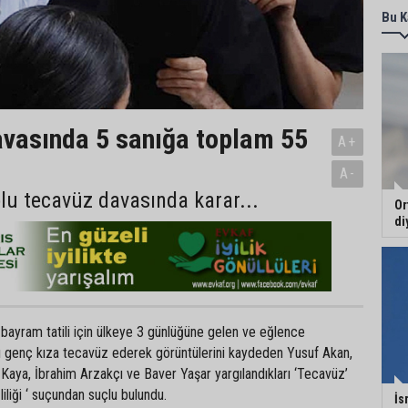
Bu K
vasında 5 sanığa toplam 55
A+
A-
plu tecavüz davasında karar...
Or
di
 bayram tatili için ülkeye 3 günlüğüne gelen ve eğlence
rı genç kıza tecavüz ederek görüntülerini kaydeden Yusuf Akan,
Kaya, İbrahim Arzakçı ve Baver Yaşar yargılandıkları ‘Tecavüz’
iliği ‘ suçundan suçlu bulundu.
İs