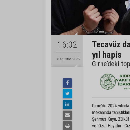
Tecavüz da
16:02
yıl hapis
06 Ağustos 2026
Girne’deki to
Girne’de 2024 yılında
mekanında tanıştıkla
Şehmus Kaya, Zülküf 
ve ‘Özel Hayatın Gizl