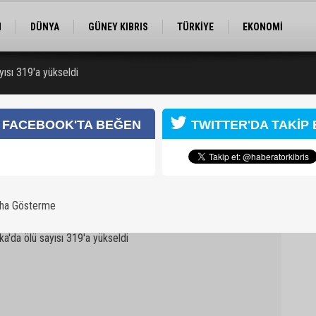
M
DÜNYA
GÜNEY KIBRIS
TÜRKİYE
EKONOMİ
ELER
RÖPORTAJ
EĞİTİM
SPOR
yısı 319'a yükseldi
arafından yakalandı
FACEBOOK'TA BEĞEN
TWITTER'DA TAKİP 
aha Gösterme