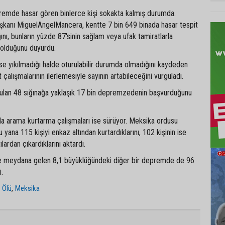
remde hasar gören binlerce kişi sokakta kalmış durumda.
kanı MiguelAngelMancera, kentte 7 bin 649 binada hasar tespit
ğını, bunların yüzde 87'sinin sağlam veya ufak tamiratlarla
a olduğunu duyurdu.
ise yıkılmadığı halde oturulabilir durumda olmadığını kaydeden
çalışmalarının ilerlemesiyle sayının artabileceğini vurguladı.
ulan 48 sığınağa yaklaşık 17 bin depremzedenin başvurduğunu
a arama kurtarma çalışmaları ise sürüyor. Meksika ordusu
yana 115 kişiyi enkaz altından kurtardıklarını, 102 kişinin ise
lardan çıkardıklarını aktardı.
de meydana gelen 8,1 büyüklüğündeki diğer bir depremde de 96
i.
,
,
Ölü
Meksika