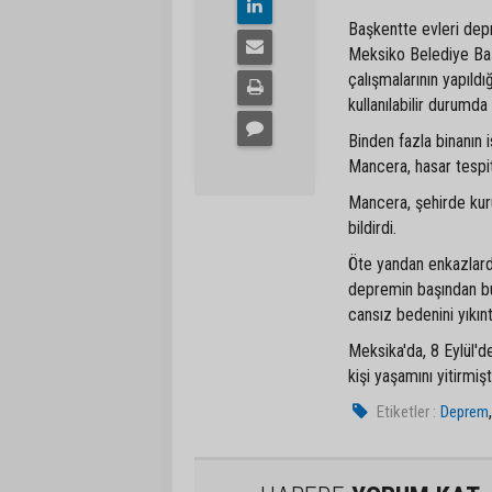
Başkentte evleri dep
Meksiko Belediye Baş
çalışmalarının yapıldı
kullanılabilir durumd
Binden fazla binanın 
Mancera, hasar tespit 
Mancera, şehirde kur
bildirdi.
Öte yandan enkazlard
depremin başından bu 
cansız bedenini yıkıntı
Meksika'da, 8 Eylül'
kişi yaşamını yitirmişt
Etiketler :
Deprem