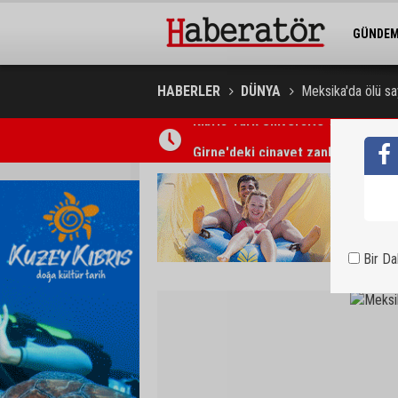
GÜNDE
BELEDİY
HABERLER
DÜNYA
Meksika'da ölü sa
Girne'deki cinayet zanlısı polis t
Bir D