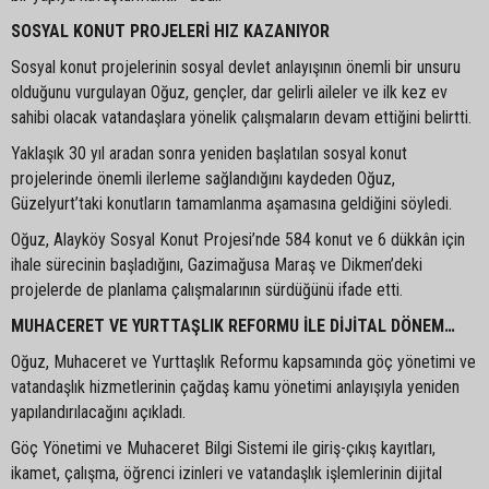
SOSYAL KONUT PROJELERİ HIZ KAZANIYOR
Sosyal konut projelerinin sosyal devlet anlayışının önemli bir unsuru
olduğunu vurgulayan Oğuz, gençler, dar gelirli aileler ve ilk kez ev
sahibi olacak vatandaşlara yönelik çalışmaların devam ettiğini belirtti.
Yaklaşık 30 yıl aradan sonra yeniden başlatılan sosyal konut
projelerinde önemli ilerleme sağlandığını kaydeden Oğuz,
Güzelyurt’taki konutların tamamlanma aşamasına geldiğini söyledi.
Oğuz, Alayköy Sosyal Konut Projesi’nde 584 konut ve 6 dükkân için
ihale sürecinin başladığını, Gazimağusa Maraş ve Dikmen’deki
projelerde de planlama çalışmalarının sürdüğünü ifade etti.
MUHACERET VE YURTTAŞLIK REFORMU İLE DİJİTAL DÖNEM…
Oğuz, Muhaceret ve Yurttaşlık Reformu kapsamında göç yönetimi ve
vatandaşlık hizmetlerinin çağdaş kamu yönetimi anlayışıyla yeniden
yapılandırılacağını açıkladı.
Göç Yönetimi ve Muhaceret Bilgi Sistemi ile giriş-çıkış kayıtları,
ikamet, çalışma, öğrenci izinleri ve vatandaşlık işlemlerinin dijital