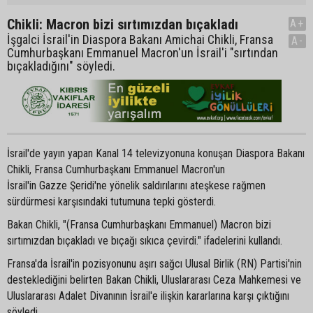
Chikli: Macron bizi sırtımızdan bıçakladı
A+
İşgalci İsrail'in Diaspora Bakanı Amichai Chikli, Fransa
A-
Cumhurbaşkanı Emmanuel Macron'un İsrail'i "sırtından
bıçakladığını" söyledi.
İsrail'de yayın yapan Kanal 14 televizyonuna konuşan Diaspora Bakanı
Chikli, Fransa Cumhurbaşkanı Emmanuel Macron'un
İsrail'in Gazze Şeridi'ne yönelik saldırılarını ateşkese rağmen
sürdürmesi karşısındaki tutumuna tepki gösterdi.
Bakan Chikli, "(Fransa Cumhurbaşkanı Emmanuel) Macron bizi
sırtımızdan bıçakladı ve bıçağı sıkıca çevirdi." ifadelerini kullandı.
Fransa'da İsrail'in pozisyonunu aşırı sağcı Ulusal Birlik (RN) Partisi'nin
desteklediğini belirten Bakan Chikli, Uluslararası Ceza Mahkemesi ve
Uluslararası Adalet Divanının İsrail'e ilişkin kararlarına karşı çıktığını
söyledi.