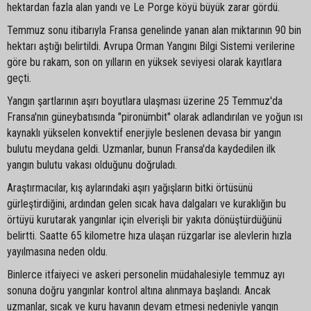
hektardan fazla alan yandı ve Le Porge köyü büyük zarar gördü.
Temmuz sonu itibarıyla Fransa genelinde yanan alan miktarının 90 bin
hektarı aştığı belirtildi. Avrupa Orman Yangını Bilgi Sistemi verilerine
göre bu rakam, son on yılların en yüksek seviyesi olarak kayıtlara
geçti.
Yangın şartlarının aşırı boyutlara ulaşması üzerine 25 Temmuz'da
Fransa'nın güneybatısında "pironümbit" olarak adlandırılan ve yoğun ısı
kaynaklı yükselen konvektif enerjiyle beslenen devasa bir yangın
bulutu meydana geldi. Uzmanlar, bunun Fransa'da kaydedilen ilk
yangın bulutu vakası olduğunu doğruladı.
Araştırmacılar, kış aylarındaki aşırı yağışların bitki örtüsünü
gürleştirdiğini, ardından gelen sıcak hava dalgaları ve kuraklığın bu
örtüyü kurutarak yangınlar için elverişli bir yakıta dönüştürdüğünü
belirtti. Saatte 65 kilometre hıza ulaşan rüzgarlar ise alevlerin hızla
yayılmasına neden oldu.
Binlerce itfaiyeci ve askeri personelin müdahalesiyle temmuz ayı
sonuna doğru yangınlar kontrol altına alınmaya başlandı. Ancak
uzmanlar, sıcak ve kuru havanın devam etmesi nedeniyle yangın