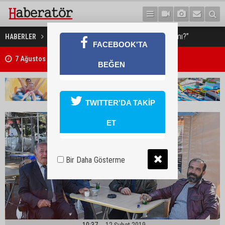
“Özelde çalışan üvey evlat mı?”
HABERLER
RÖPORTAJ
FACEBOOK'TA
7 Ağustos 2026 Döviz Kurları
BEĞEN
TWITTER'DA TAKİP
ET
Bir Daha Gösterme
10:37
12 Şubat 2019