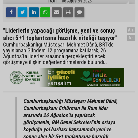
16:01
06 Ağustos 2026
"Liderlerin yapacağı görüşme, yeni ve sonuç
A+
alıcı 5+1 toplantısına hazırlık niteliği taşıyor"
A-
Cumhurbaşkanlığı Müsteşarı Mehmet Dânâ, BRT’de
yayınlanan Gündem 12 programına katılarak, 26
Ağustos’ta liderler arasında gerçekleştirilecek
görüşmeye ilişkin değerlendirmelerde bulundu.
Cumhurbaşkanlığı Müsteşarı Mehmet Dânâ,
Cumhurbaşkanı Erhürman ile Rum lider
arasında 26 Ağustos’ta yapılacak
görüşmenin, BM Genel Sekreteri’nin ortaya
koyduğu yol haritası kapsamında yeni ve
sonuç alıcı bir 5+1 toplantısına hazırlık