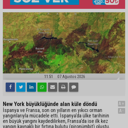
11:51
07 Ağustos 2026
New York büyüklüğünde alan küle döndü
A+
İspanya ve Fransa, son on yılların en yıkıcı orman
A-
yangınlarıyla mücadele etti. İspanya'da ülke tarihinin
en büyük yangını kaydedilirken, Fransa'da ise ilk kez
yangın kaynaklı bir fırtına bulutu (pironümbit) oluştu.