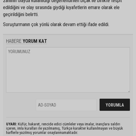
zanlının olayda kullanıldığı değerlendirilen bıçak ile birlikte tespit
edildiğini ve olay sırasında giydiği kıyafetlerin emare olarak ele
geçirildiğini belirtti.
Soruşturmanın çok yönlü olarak devam ettiği ifade edildi.
HABERE
YORUM KAT
UYARI:
Küfür, hakaret, rencide edici cümleler veya imalar, inançlara saldırı
içeren, imla kuralları ile yazılmamış, Türkçe karakter kullanılmayan ve büyük
harflerle yazılmış yorumlar onaylanmamaktadır.