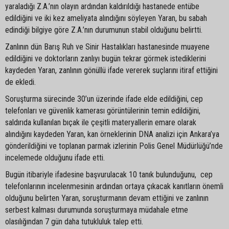
yaraladığı Z.A.’nın olayın ardından kaldırıldığı hastanede entübe
edildiğini ve iki kez ameliyata alındığını söyleyen Yaran, bu sabah
edindiği bilgiye göre Z.A.’nın durumunun stabil olduğunu belirtti.
Zanlının dün Barış Ruh ve Sinir Hastalıkları hastanesinde muayene
edildiğini ve doktorların zanlıyı bugün tekrar görmek istediklerini
kaydeden Yaran, zanlının gönüllü ifade vererek suçlarını itiraf ettiğini
de ekledi.
Soruşturma sürecinde 30’un üzerinde ifade elde edildiğini, cep
telefonları ve güvenlik kamerası görüntülerinin temin edildiğini,
saldırıda kullanılan bıçak ile çeşitli materyallerin emare olarak
alındığını kaydeden Yaran, kan örneklerinin DNA analizi için Ankara’ya
gönderildiğini ve toplanan parmak izlerinin Polis Genel Müdürlüğü’nde
incelemede olduğunu ifade etti.
Bugün itibariyle ifadesine başvurulacak 10 tanık bulunduğunu, cep
telefonlarının incelenmesinin ardından ortaya çıkacak kanıtların önemli
olduğunu belirten Yaran, soruşturmanın devam ettiğini ve zanlının
serbest kalması durumunda soruşturmaya müdahale etme
olasılığından 7 gün daha tutukluluk talep etti.