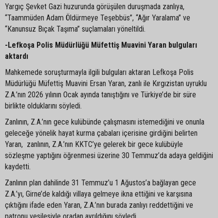
Yargıç Şevket Gazi huzurunda görüşülen duruşmada zanlıya,
“Taammüden Adam Öldürmeye Teşebbüs”, “Ağır Yaralama” ve
“Kanunsuz Bıçak Taşıma” suçlamaları yöneltildi.
-Lefkoşa Polis Müdürlüğü Müfettiş Muavini Yaran bulguları
aktardı
Mahkemede soruşturmayla ilgili bulguları aktaran Lefkoşa Polis
Müdürlüğü Müfettiş Muavini Ersan Yaran, zanlı ile Kırgızistan uyruklu
Z.A.’nın 2026 yılının Ocak ayında tanıştığını ve Türkiye’de bir süre
birlikte olduklarını söyledi.
Zanlının, Z.A.’nın gece kulübünde çalışmasını istemediğini ve onunla
geleceğe yönelik hayat kurma çabaları içerisine girdiğini belirten
Yaran, zanlının, Z.A.’nın KKTC’ye gelerek bir gece kulübüyle
sözleşme yaptığını öğrenmesi üzerine 30 Temmuz’da adaya geldiğini
kaydetti.
Zanlının plan dahilinde 31 Temmuz’u 1 Ağustos’a bağlayan gece
Z.A.’yı, Girne’de kaldığı villaya gelmeye ikna ettiğini ve karşısına
çıktığını ifade eden Yaran, Z.A.’nın burada zanlıyı reddettiğini ve
patronu vesilesiyle oradan ayrıldığını söyledi.