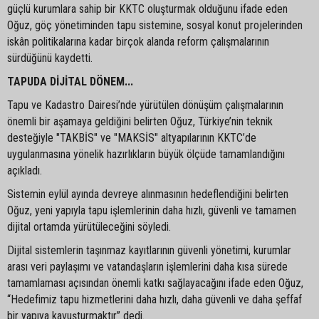
güçlü kurumlara sahip bir KKTC oluşturmak olduğunu ifade eden
Oğuz, göç yönetiminden tapu sistemine, sosyal konut projelerinden
iskân politikalarına kadar birçok alanda reform çalışmalarının
sürdüğünü kaydetti.
TAPUDA DİJİTAL DÖNEM...
Tapu ve Kadastro Dairesi’nde yürütülen dönüşüm çalışmalarının
önemli bir aşamaya geldiğini belirten Oğuz, Türkiye’nin teknik
desteğiyle "TAKBİS" ve "MAKSİS" altyapılarının KKTC’de
uygulanmasına yönelik hazırlıkların büyük ölçüde tamamlandığını
açıkladı.
Sistemin eylül ayında devreye alınmasının hedeflendiğini belirten
Oğuz, yeni yapıyla tapu işlemlerinin daha hızlı, güvenli ve tamamen
dijital ortamda yürütüleceğini söyledi.
Dijital sistemlerin taşınmaz kayıtlarının güvenli yönetimi, kurumlar
arası veri paylaşımı ve vatandaşların işlemlerini daha kısa sürede
tamamlaması açısından önemli katkı sağlayacağını ifade eden Oğuz,
“Hedefimiz tapu hizmetlerini daha hızlı, daha güvenli ve daha şeffaf
bir yapıya kavuşturmaktır” dedi.