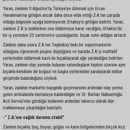
Yaran, zanlının 3 Ağustos’ta Türkiye’ye dönmek için Ercan
Havalimanı’na gittiğini ancak daha önce elde ettiği Z.A.’nın çarşıda
olduğu bilgisiyle uçağa binmeyerek Ortaköy’e gittiğini belirtti. Yaran,
zanlının Z.A.’yı beklerken onu öldürmeye karar verdiğini, Ortaköy’de
bir iş yerinden 23 santimetre uzunluğunda bıçak satın aldığını aktardı.
Zanlının daha sonra Z.A.’nın Taşkınköy’deki bir süpermarkette
olduğunu öğrenerek peşine düştüğünü ve burada Z.A.’yı muhtelif
yerlerinden öldürmek kasti ile bıçaklayarak ağır yaraladığını belirten
Yaran, zanlının olay yerinde bulunan vatandaşların tepkisi üzerine aynı
bıçakla kendisini de boğazı ve başka yerlerinden yaralayarak intihar
girişimde bulunduğunu söyledi.
Yaran, zanlının markette baygınlık geçirmesinin ardından olay yerine
gelen ambulansla hastaneye kaldırıldığını ve Dr. Burhan Nalbantoğlu
Acil Servisi’nde gördüğü tedavinin ardından taburcu olarak dün
mahkemeye çıkarıldığını hatırlattı.
-“ Z.A.’nın sağlık durumu stabil”
Zanlının bıçakla; baş, boyun, göğüs ve karın bölgelerinden birçok kez