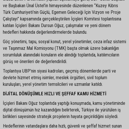
ve Başbakan Ünal Üstel’in himayesinde düzenlenen “Kuzey Kıbrıs
Türk Cumhuriyeti’nin Güçlü, Egemen Geleceği İçin Vizyon ve Proje
Çalıştayı” kapsamında gerçekleştirilen İçişleri Komitesi toplantısına
katılan İçişleri Bakanı Dursun Oğuz, çalışmalar ve yeni dönem
hedefleri hakkında değerlendirmelerde bulundu.
Göç yönetimi, tapu, sosyal konut, yerel yönetimler, ceza infaz sistemi
ve Taşınmaz Mal Komisyonu (TMK) başta olmak üzere bakanlığın
sorumluluk alanındaki konuların ele alındığı toplantıda, katılımcıların
görüş ve önerileri de değerlendirildi.
Toplantıya UBP’nin siyasi kadroları, geçmiş dönemlerde parti ve
devlete hizmet etmiş isimler, meslek örgütleri, sivil toplum
kuruluşları, yerel yönetim temsilcileri ve uzmanlar katıldı.
DİJİTAL DÖNÜŞÜMLE HIZLI VE ŞEFFAF KAMU HİZMETİ
İçişleri Bakanı Oğuz toplantıda yaptığı konuşmada, kamu yönetiminde
dijital dönüşümün hız kazandığını belirterek, Türkiye ile yürütülen iş
birlikleri sayesinde stratejik projelerin hayata geçirildiğini söyledi.
Hedeflerinin vatandaşlara daha hızlı, güvenli ve şeffaf hizmet sunan