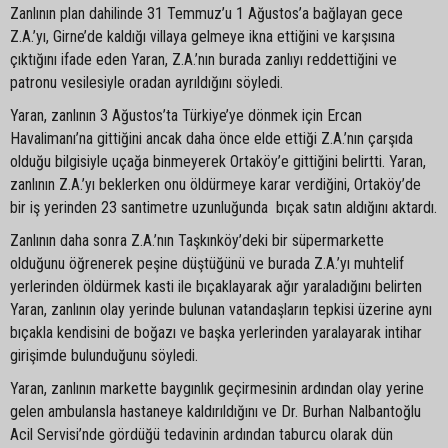
Zanlının plan dahilinde 31 Temmuz’u 1 Ağustos’a bağlayan gece
Z.A.’yı, Girne’de kaldığı villaya gelmeye ikna ettiğini ve karşısına
çıktığını ifade eden Yaran, Z.A.’nın burada zanlıyı reddettiğini ve
patronu vesilesiyle oradan ayrıldığını söyledi.
Yaran, zanlının 3 Ağustos’ta Türkiye’ye dönmek için Ercan
Havalimanı’na gittiğini ancak daha önce elde ettiği Z.A.’nın çarşıda
olduğu bilgisiyle uçağa binmeyerek Ortaköy’e gittiğini belirtti. Yaran,
zanlının Z.A.’yı beklerken onu öldürmeye karar verdiğini, Ortaköy’de
bir iş yerinden 23 santimetre uzunluğunda bıçak satın aldığını aktardı.
Zanlının daha sonra Z.A.’nın Taşkınköy’deki bir süpermarkette
olduğunu öğrenerek peşine düştüğünü ve burada Z.A.’yı muhtelif
yerlerinden öldürmek kasti ile bıçaklayarak ağır yaraladığını belirten
Yaran, zanlının olay yerinde bulunan vatandaşların tepkisi üzerine aynı
bıçakla kendisini de boğazı ve başka yerlerinden yaralayarak intihar
girişimde bulunduğunu söyledi.
Yaran, zanlının markette baygınlık geçirmesinin ardından olay yerine
gelen ambulansla hastaneye kaldırıldığını ve Dr. Burhan Nalbantoğlu
Acil Servisi’nde gördüğü tedavinin ardından taburcu olarak dün