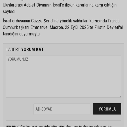
Uluslararası Adalet Divanının İsrail'e ilişkin kararlarına karşı çıktığını
söyledi.
İsrail ordusunun Gazze Şeridi'ne yönelik saldırıları karşısında Fransa
Cumhurbaşkanı Emmanuel Macron, 22 Eylül 2025'te Filistin Devleti'ni
tanıdığını duyurmuştu.
HABERE
YORUM KAT
UYARI:
Küfür, hakaret, rencide edici cümleler veya imalar, inançlara saldırı