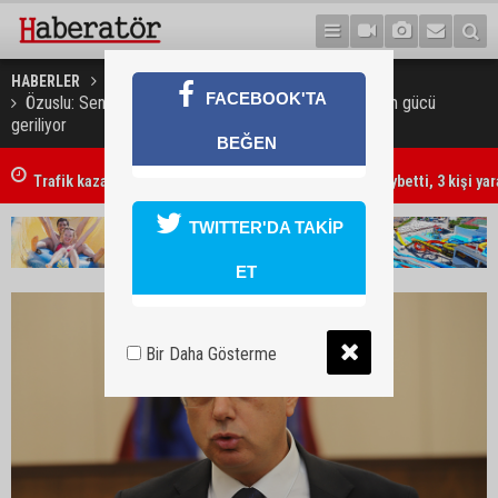
HABERLER
GÜNDEM
FACEBOOK'TA
Özuslu: Sendikalaşma oranı Madagaskar’ın altında, alım gücü
geriliyor
BEĞEN
Trafik kazasında 85 yaşındaki Turan Obalı hayatını kaybetti, 3 kişi ya
TWITTER'DA TAKİP
ET
Bir Daha Gösterme