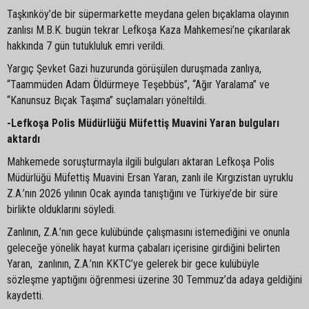
Taşkınköy’de bir süpermarkette meydana gelen bıçaklama olayının
zanlısı M.B.K. bugün tekrar Lefkoşa Kaza Mahkemesi’ne çıkarılarak
hakkında 7 gün tutukluluk emri verildi.
Yargıç Şevket Gazi huzurunda görüşülen duruşmada zanlıya,
“Taammüden Adam Öldürmeye Teşebbüs”, “Ağır Yaralama” ve
“Kanunsuz Bıçak Taşıma” suçlamaları yöneltildi.
-Lefkoşa Polis Müdürlüğü Müfettiş Muavini Yaran bulguları
aktardı
Mahkemede soruşturmayla ilgili bulguları aktaran Lefkoşa Polis
Müdürlüğü Müfettiş Muavini Ersan Yaran, zanlı ile Kırgızistan uyruklu
Z.A.’nın 2026 yılının Ocak ayında tanıştığını ve Türkiye’de bir süre
birlikte olduklarını söyledi.
Zanlının, Z.A.’nın gece kulübünde çalışmasını istemediğini ve onunla
geleceğe yönelik hayat kurma çabaları içerisine girdiğini belirten
Yaran, zanlının, Z.A.’nın KKTC’ye gelerek bir gece kulübüyle
sözleşme yaptığını öğrenmesi üzerine 30 Temmuz’da adaya geldiğini
kaydetti.