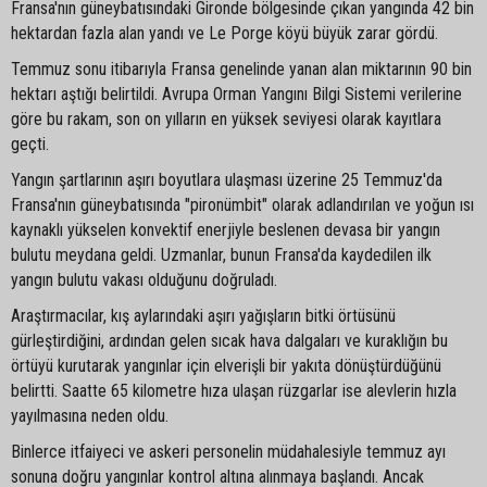
Fransa'nın güneybatısındaki Gironde bölgesinde çıkan yangında 42 bin
hektardan fazla alan yandı ve Le Porge köyü büyük zarar gördü.
Temmuz sonu itibarıyla Fransa genelinde yanan alan miktarının 90 bin
hektarı aştığı belirtildi. Avrupa Orman Yangını Bilgi Sistemi verilerine
göre bu rakam, son on yılların en yüksek seviyesi olarak kayıtlara
geçti.
Yangın şartlarının aşırı boyutlara ulaşması üzerine 25 Temmuz'da
Fransa'nın güneybatısında "pironümbit" olarak adlandırılan ve yoğun ısı
kaynaklı yükselen konvektif enerjiyle beslenen devasa bir yangın
bulutu meydana geldi. Uzmanlar, bunun Fransa'da kaydedilen ilk
yangın bulutu vakası olduğunu doğruladı.
Araştırmacılar, kış aylarındaki aşırı yağışların bitki örtüsünü
gürleştirdiğini, ardından gelen sıcak hava dalgaları ve kuraklığın bu
örtüyü kurutarak yangınlar için elverişli bir yakıta dönüştürdüğünü
belirtti. Saatte 65 kilometre hıza ulaşan rüzgarlar ise alevlerin hızla
yayılmasına neden oldu.
Binlerce itfaiyeci ve askeri personelin müdahalesiyle temmuz ayı
sonuna doğru yangınlar kontrol altına alınmaya başlandı. Ancak