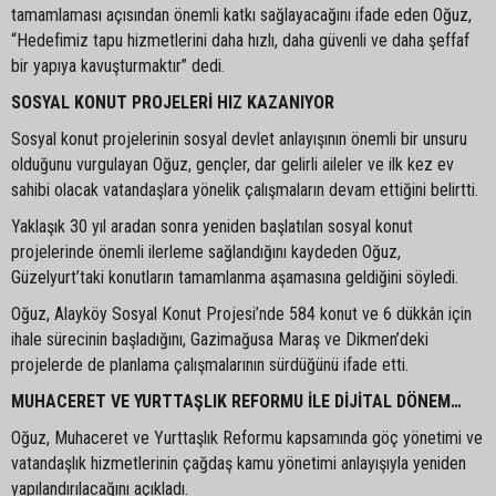
tamamlaması açısından önemli katkı sağlayacağını ifade eden Oğuz,
“Hedefimiz tapu hizmetlerini daha hızlı, daha güvenli ve daha şeffaf
bir yapıya kavuşturmaktır” dedi.
SOSYAL KONUT PROJELERİ HIZ KAZANIYOR
Sosyal konut projelerinin sosyal devlet anlayışının önemli bir unsuru
olduğunu vurgulayan Oğuz, gençler, dar gelirli aileler ve ilk kez ev
sahibi olacak vatandaşlara yönelik çalışmaların devam ettiğini belirtti.
Yaklaşık 30 yıl aradan sonra yeniden başlatılan sosyal konut
projelerinde önemli ilerleme sağlandığını kaydeden Oğuz,
Güzelyurt’taki konutların tamamlanma aşamasına geldiğini söyledi.
Oğuz, Alayköy Sosyal Konut Projesi’nde 584 konut ve 6 dükkân için
ihale sürecinin başladığını, Gazimağusa Maraş ve Dikmen’deki
projelerde de planlama çalışmalarının sürdüğünü ifade etti.
MUHACERET VE YURTTAŞLIK REFORMU İLE DİJİTAL DÖNEM…
Oğuz, Muhaceret ve Yurttaşlık Reformu kapsamında göç yönetimi ve
vatandaşlık hizmetlerinin çağdaş kamu yönetimi anlayışıyla yeniden
yapılandırılacağını açıkladı.