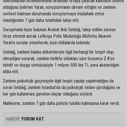
telefonlarının incelenmesinin ardından ortaya çıkacak kanıtların önemli
olduğunu belirten Yaran, soruşturmanın devam ettiğini ve zanlının
serbest kalması durumunda soruşturmaya müdahale etme
olasılığından 7 gün daha tutukluluk talep etti.
Duruşmada hazır bulunan Avukat Aslı Seldağ, talep edilen süreye
itiraz etmedi ancak Lefkoşa Polis Müdürlüğü Müfettiş Muavini
Yaran’a sorular yönelterek, bazı iddialarda bulundu.
Seldağ, zanlının banka dökümleriyle ilgili herhangi bir tespit olup
olmadığını sorarak, zanlının birlikte oldukları süre boyunca Z.A’ya
tehdit ve duygu sömürüsüyle 1 milyon 500 bin TL para akatardığını
iddia etti.
Zanlının psikolojik geçmişiyle ilgili tespit yapılıp yapılmadığını da
soran Seldağ, zanlının İstanbul’da da psikolojik tedavi gördüğünü ve
her gün kullanması gereken ilaçlar olduğunu söyledi.
Mahkeme, zanlının 7 gün daha poliste tutuklu kalmasına karar verdi.
HABERE
YORUM KAT