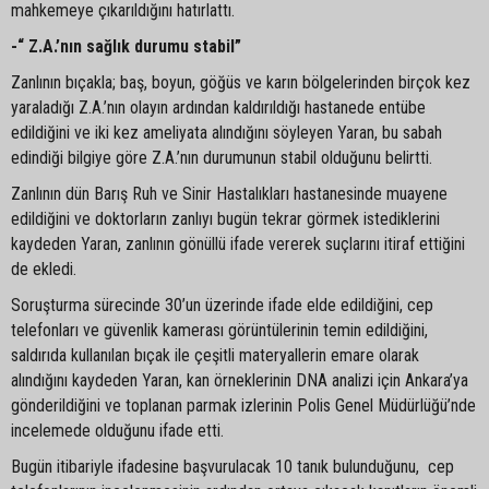
mahkemeye çıkarıldığını hatırlattı.
-“ Z.A.’nın sağlık durumu stabil”
Zanlının bıçakla; baş, boyun, göğüs ve karın bölgelerinden birçok kez
yaraladığı Z.A.’nın olayın ardından kaldırıldığı hastanede entübe
edildiğini ve iki kez ameliyata alındığını söyleyen Yaran, bu sabah
edindiği bilgiye göre Z.A.’nın durumunun stabil olduğunu belirtti.
Zanlının dün Barış Ruh ve Sinir Hastalıkları hastanesinde muayene
edildiğini ve doktorların zanlıyı bugün tekrar görmek istediklerini
kaydeden Yaran, zanlının gönüllü ifade vererek suçlarını itiraf ettiğini
de ekledi.
Soruşturma sürecinde 30’un üzerinde ifade elde edildiğini, cep
telefonları ve güvenlik kamerası görüntülerinin temin edildiğini,
saldırıda kullanılan bıçak ile çeşitli materyallerin emare olarak
alındığını kaydeden Yaran, kan örneklerinin DNA analizi için Ankara’ya
gönderildiğini ve toplanan parmak izlerinin Polis Genel Müdürlüğü’nde
incelemede olduğunu ifade etti.
Bugün itibariyle ifadesine başvurulacak 10 tanık bulunduğunu, cep