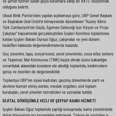
ve şeffaf hizmet sunan güçlü kurumlara sahip bir KKTC oluşturmak
olduğunu belirtti.
Ulusal Birlik Partisi’nden yapılan açıklamaya göre, UBP Genel Başkanı
ve Başbakan Ünal Üstel’in himayesinde düzenlenen “Kuzey Kıbrıs
Türk Cumhuriyeti’nin Güçlü, Egemen Geleceği İçin Vizyon ve Proje
Çalıştayı” kapsamında gerçekleştirilen İçişleri Komitesi toplantısına
katılan İçişleri Bakanı Dursun Oğuz, çalışmalar ve yeni dönem
hedefleri hakkında değerlendirmelerde bulundu.
Göç yönetimi, tapu, sosyal konut, yerel yönetimler, ceza infaz sistemi
ve Taşınmaz Mal Komisyonu (TMK) başta olmak üzere bakanlığın
sorumluluk alanındaki konuların ele alındığı toplantıda, katılımcıların
görüş ve önerileri de değerlendirildi.
Toplantıya UBP’nin siyasi kadroları, geçmiş dönemlerde parti ve
devlete hizmet etmiş isimler, meslek örgütleri, sivil toplum
kuruluşları, yerel yönetim temsilcileri ve uzmanlar katıldı.
DİJİTAL DÖNÜŞÜMLE HIZLI VE ŞEFFAF KAMU HİZMETİ
İçişleri Bakanı Oğuz toplantıda yaptığı konuşmada, kamu yönetiminde
dijital dönüşümün hız kazandığını belirterek, Türkiye ile yürütülen iş