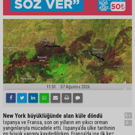
11:51
07 Ağustos 2026
New York büyüklüğünde alan küle döndü
A+
İspanya ve Fransa, son on yılların en yıkıcı orman
A-
yangınlarıyla mücadele etti. İspanya'da ülke tarihinin
en büyük yangını kaydedilirken, Fransa'da ise ilk kez