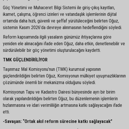
Göç Yönetimi ve Muhaceret Bilgi Sistemi ile giriş-çıkış kayıtları,
ikamet, çalışma, öğrenci izinleri ve vatandaşlık işlemlerinin dijital
ortamda daha hızlı, güvenli ve şeffaf yürütüleceğini belirten Oğuz,
sistemin Kasım 2026’da devreye alınmasının hedeflendiğini söyledi.
Reform kapsamında ilgili yasaların günümüz ihtiyaçlarına göre
yeniden ele alınacağını ifade eden Oğuz, daha etkin, denetlenebilir ve
sürdürülebilir bir göç yönetimi oluşturulacağını kaydetti.
TMK GÜÇLENDİRİLİYOR
Taşınmaz Mal Komisyonu’nun (TMK) kurumsal yapısının
güçlendirildiğini belirten Oğuz, Komisyonun mülkiyet uyuşmazlıklarının
çözümünde önemli bir mekanizma olduğunu söyledi.
Komisyonun Tapu ve Kadastro Dairesi bünyesinde ayrı bir birim
olarak yapılandırıldığını belirten Oğuz, bu düzenlemenin işlemlerin
hızlanmasına ve idari verimliliğin artmasına katkı sağlayacağını ifade
etti.
-Savaşan: “Ortak akıl reform sürecine katkı sağlayacak”