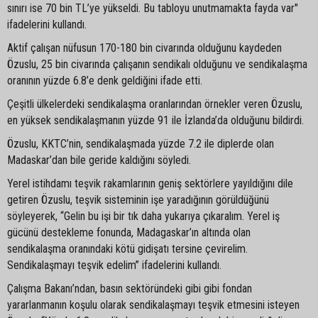
sınırı ise 70 bin TL’ye yükseldi. Bu tabloyu unutmamakta fayda var"
ifadelerini kullandı.
Aktif çalışan nüfusun 170-180 bin civarında olduğunu kaydeden
Özuslu, 25 bin civarında çalışanın sendikalı olduğunu ve sendikalaşma
oranının yüzde 6.8’e denk geldiğini ifade etti.
Çeşitli ülkelerdeki sendikalaşma oranlarından örnekler veren Özuslu,
en yüksek sendikalaşmanın yüzde 91 ile İzlanda’da olduğunu bildirdi.
Özuslu, KKTC’nin, sendikalaşmada yüzde 7.2 ile diplerde olan
Madaskar’dan bile geride kaldığını söyledi.
Yerel istihdamı teşvik rakamlarının geniş sektörlere yayıldığını dile
getiren Özuslu, teşvik sisteminin işe yaradığının görüldüğünü
söyleyerek, “Gelin bu işi bir tık daha yukarıya çıkaralım. Yerel iş
gücünü destekleme fonunda, Madagaskar’ın altında olan
sendikalaşma oranındaki kötü gidişatı tersine çevirelim.
Sendikalaşmayı teşvik edelim” ifadelerini kullandı.
Çalışma Bakanı’ndan, basın sektöründeki gibi gibi fondan
yararlanmanın koşulu olarak sendikalaşmayı teşvik etmesini isteyen