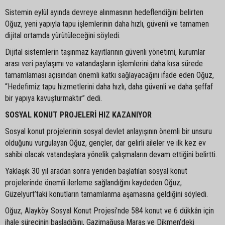
Sistemin eylül ayında devreye alınmasının hedeflendiğini belirten
Oğuz, yeni yapıyla tapu işlemlerinin daha hızlı, güvenli ve tamamen
dijital ortamda yürütüleceğini söyledi.
Dijital sistemlerin taşınmaz kayıtlarının güvenli yönetimi, kurumlar
arası veri paylaşımı ve vatandaşların işlemlerini daha kısa sürede
tamamlaması açısından önemli katkı sağlayacağını ifade eden Oğuz,
“Hedefimiz tapu hizmetlerini daha hızlı, daha güvenli ve daha şeffaf
bir yapıya kavuşturmaktır” dedi.
SOSYAL KONUT PROJELERİ HIZ KAZANIYOR
Sosyal konut projelerinin sosyal devlet anlayışının önemli bir unsuru
olduğunu vurgulayan Oğuz, gençler, dar gelirli aileler ve ilk kez ev
sahibi olacak vatandaşlara yönelik çalışmaların devam ettiğini belirtti.
Yaklaşık 30 yıl aradan sonra yeniden başlatılan sosyal konut
projelerinde önemli ilerleme sağlandığını kaydeden Oğuz,
Güzelyurt’taki konutların tamamlanma aşamasına geldiğini söyledi.
Oğuz, Alayköy Sosyal Konut Projesi’nde 584 konut ve 6 dükkân için
ihale sürecinin başladığını, Gazimağusa Maraş ve Dikmen’deki