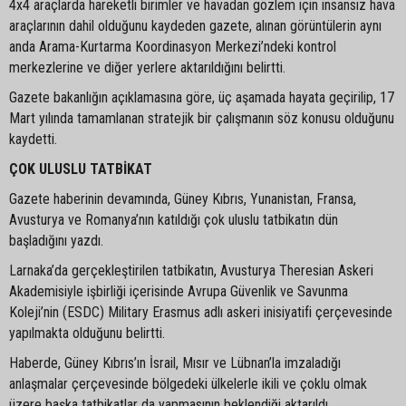
4x4 araçlarda hareketli birimler ve havadan gözlem için insansız hava
araçlarının dahil olduğunu kaydeden gazete, alınan görüntülerin aynı
anda Arama-Kurtarma Koordinasyon Merkezi’ndeki kontrol
merkezlerine ve diğer yerlere aktarıldığını belirtti.
Gazete bakanlığın açıklamasına göre, üç aşamada hayata geçirilip, 17
Mart yılında tamamlanan stratejik bir çalışmanın söz konusu olduğunu
kaydetti.
ÇOK ULUSLU TATBİKAT
Gazete haberinin devamında, Güney Kıbrıs, Yunanistan, Fransa,
Avusturya ve Romanya’nın katıldığı çok uluslu tatbikatın dün
başladığını yazdı.
Larnaka’da gerçekleştirilen tatbikatın, Avusturya Theresian Askeri
Akademisiyle işbirliği içerisinde Avrupa Güvenlik ve Savunma
Koleji’nin (ESDC) Military Erasmus adlı askeri inisiyatifi çerçevesinde
yapılmakta olduğunu belirtti.
Haberde, Güney Kıbrıs’ın İsrail, Mısır ve Lübnan’la imzaladığı
anlaşmalar çerçevesinde bölgedeki ülkelerle ikili ve çoklu olmak
üzere başka tatbikatlar da yapmasının beklendiği aktarıldı.