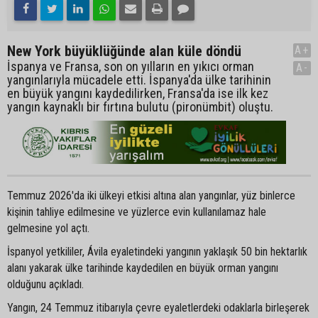
New York büyüklüğünde alan küle döndü
A+
İspanya ve Fransa, son on yılların en yıkıcı orman
A-
yangınlarıyla mücadele etti. İspanya'da ülke tarihinin
en büyük yangını kaydedilirken, Fransa'da ise ilk kez
yangın kaynaklı bir fırtına bulutu (pironümbit) oluştu.
Temmuz 2026'da iki ülkeyi etkisi altına alan yangınlar, yüz binlerce
kişinin tahliye edilmesine ve yüzlerce evin kullanılamaz hale
gelmesine yol açtı.
İspanyol yetkililer, Ávila eyaletindeki yangının yaklaşık 50 bin hektarlık
alanı yakarak ülke tarihinde kaydedilen en büyük orman yangını
olduğunu açıkladı.
Yangın, 24 Temmuz itibarıyla çevre eyaletlerdeki odaklarla birleşerek