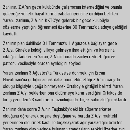
Zanlının, Z.A.’nın gece kulübünde çalışmasını istemediğini ve onunla
geleceğe yönelik hayat kurma çabaları içerisine girdiğini belirten
Yaran, zanlının, Z.A.’nın KKTC’ye gelerek bir gece kulübüyle
sözleşme yaptığını öğrenmesi üzerine 30 Temmuz’da adaya geldiğini
kaydetti.
Zanlının plan dahilinde 31 Temmuz’u 1 Ağustos’a bağlayan gece
Z.A.’yı, Girne’de kaldığı villaya gelmeye ikna ettiğini ve karşısına
çıktığını ifade eden Yaran, Z.A.’nın burada zanlıyı reddettiğini ve
patronu vesilesiyle oradan ayrıldığını söyledi.
Yaran, zanlının 3 Ağustos’ta Türkiye’ye dönmek için Ercan
Havalimanı’na gittiğini ancak daha önce elde ettiği Z.A.’nın çarşıda
olduğu bilgisiyle uçağa binmeyerek Ortaköy’e gittiğini belirtti. Yaran,
zanlının Z.A.’yı beklerken onu öldürmeye karar verdiğini, Ortaköy’de
bir iş yerinden 23 santimetre uzunluğunda bıçak satın aldığını aktardı.
Zanlının daha sonra Z.A.’nın Taşkınköy’deki bir süpermarkette
olduğunu öğrenerek peşine düştüğünü ve burada Z.A.’yı muhtelif
yerlerinden öldürmek kasti ile bıçaklayarak ağır yaraladığını belirten
Yaran, zanlının olay yerinde bulunan vatandaşların tepkisi üzerine aynı