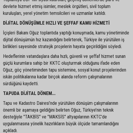
devlete hizmet etmiş isimler, meslek örgütleri, sivil toplum
kuruluşları, yerel yönetim temsilcileri ve uzmanlar katıldı.
DİJİTAL DÖNÜŞÜMLE HIZLI VE ŞEFFAF KAMU HİZMETİ
İçişleri Bakanı Oğuz toplantıda yaptığı konuşmada, kamu yönetiminde
dijital dönüşümün hız kazandığını belirterek, Türkiye ile yürütülen iş
birlikleri sayesinde stratejik projelerin hayata geçirildiğini söyledi.
Hedeflerinin vatandaşlara daha hızlı, güvenli ve şeffaf hizmet sunan
güçlü kurumlara sahip bir KKTC oluşturmak olduğunu ifade eden
Oğuz, göç yönetiminden tapu sistemine, sosyal konut projelerinden
iskân politikalarına kadar birçok alanda reform çalışmalarının
sürdüğünü kaydetti.
TAPUDA DİJİTAL DÖNEM...
Tapu ve Kadastro Dairesi’nde yürütülen dönüşüm çalışmalarının
önemli bir aşamaya geldiğini belirten Oğuz, Türkiye’nin teknik
desteğiyle "TAKBİS" ve "MAKSİS" altyapılarının KKTC’de
uygulanmasına yönelik hazırlıkların büyük ölçüde tamamlandığını
açıkladı.