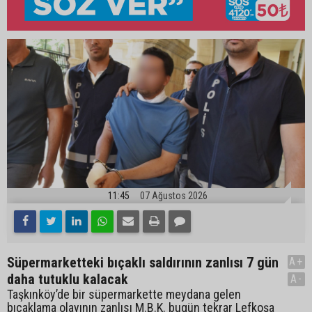
11:45
07 Ağustos 2026
Süpermarketteki bıçaklı saldırının zanlısı 7 gün
A+
daha tutuklu kalacak
A-
Taşkınköy’de bir süpermarkette meydana gelen
bıçaklama olayının zanlısı M.B.K. bugün tekrar Lefkoşa