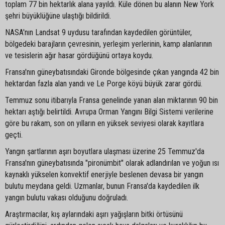
toplam 77 bin hektarlık alana yayıldı. Küle dönen bu alanın New York
şehri büyüklüğüne ulaştığı bildirildi.
NASA'nın Landsat 9 uydusu tarafından kaydedilen görüntüler,
bölgedeki barajların çevresinin, yerleşim yerlerinin, kamp alanlarının
ve tesislerin ağır hasar gördüğünü ortaya koydu.
Fransa'nın güneybatısındaki Gironde bölgesinde çıkan yangında 42 bin
hektardan fazla alan yandı ve Le Porge köyü büyük zarar gördü.
Temmuz sonu itibarıyla Fransa genelinde yanan alan miktarının 90 bin
hektarı aştığı belirtildi. Avrupa Orman Yangını Bilgi Sistemi verilerine
göre bu rakam, son on yılların en yüksek seviyesi olarak kayıtlara
geçti.
Yangın şartlarının aşırı boyutlara ulaşması üzerine 25 Temmuz'da
Fransa'nın güneybatısında "pironümbit" olarak adlandırılan ve yoğun ısı
kaynaklı yükselen konvektif enerjiyle beslenen devasa bir yangın
bulutu meydana geldi. Uzmanlar, bunun Fransa'da kaydedilen ilk
yangın bulutu vakası olduğunu doğruladı.
Araştırmacılar, kış aylarındaki aşırı yağışların bitki örtüsünü