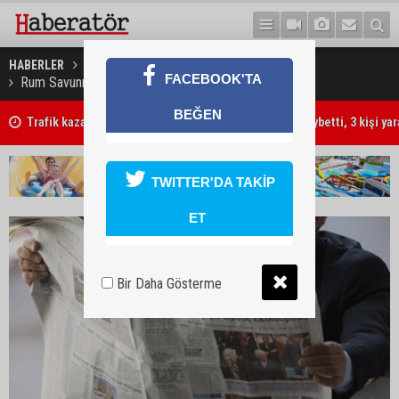
HABERLER
GÜNEY KIBRIS
FACEBOOK'TA
Rum Savunma Bakanlığı’ndan kıyı gözlem sistemi
BEĞEN
Trafik kazasında 85 yaşındaki Turan Obalı hayatını kaybetti, 3 kişi ya
TWITTER'DA TAKİP
ET
Bir Daha Gösterme