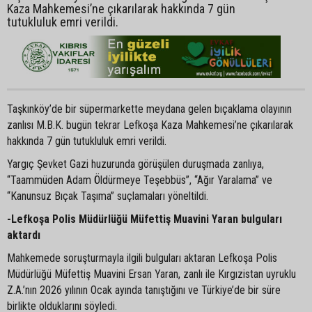
Kaza Mahkemesi’ne çıkarılarak hakkında 7 gün
tutukluluk emri verildi.
Taşkınköy’de bir süpermarkette meydana gelen bıçaklama olayının
zanlısı M.B.K. bugün tekrar Lefkoşa Kaza Mahkemesi’ne çıkarılarak
hakkında 7 gün tutukluluk emri verildi.
Yargıç Şevket Gazi huzurunda görüşülen duruşmada zanlıya,
“Taammüden Adam Öldürmeye Teşebbüs”, “Ağır Yaralama” ve
“Kanunsuz Bıçak Taşıma” suçlamaları yöneltildi.
-Lefkoşa Polis Müdürlüğü Müfettiş Muavini Yaran bulguları
aktardı
Mahkemede soruşturmayla ilgili bulguları aktaran Lefkoşa Polis
Müdürlüğü Müfettiş Muavini Ersan Yaran, zanlı ile Kırgızistan uyruklu
Z.A.’nın 2026 yılının Ocak ayında tanıştığını ve Türkiye’de bir süre
birlikte olduklarını söyledi.