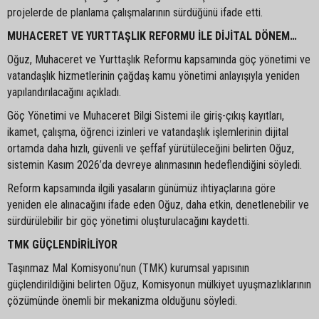
projelerde de planlama çalışmalarının sürdüğünü ifade etti.
MUHACERET VE YURTTAŞLIK REFORMU İLE DİJİTAL DÖNEM…
Oğuz, Muhaceret ve Yurttaşlık Reformu kapsamında göç yönetimi ve
vatandaşlık hizmetlerinin çağdaş kamu yönetimi anlayışıyla yeniden
yapılandırılacağını açıkladı.
Göç Yönetimi ve Muhaceret Bilgi Sistemi ile giriş-çıkış kayıtları,
ikamet, çalışma, öğrenci izinleri ve vatandaşlık işlemlerinin dijital
ortamda daha hızlı, güvenli ve şeffaf yürütüleceğini belirten Oğuz,
sistemin Kasım 2026’da devreye alınmasının hedeflendiğini söyledi.
Reform kapsamında ilgili yasaların günümüz ihtiyaçlarına göre
yeniden ele alınacağını ifade eden Oğuz, daha etkin, denetlenebilir ve
sürdürülebilir bir göç yönetimi oluşturulacağını kaydetti.
TMK GÜÇLENDİRİLİYOR
Taşınmaz Mal Komisyonu’nun (TMK) kurumsal yapısının
güçlendirildiğini belirten Oğuz, Komisyonun mülkiyet uyuşmazlıklarının
çözümünde önemli bir mekanizma olduğunu söyledi.