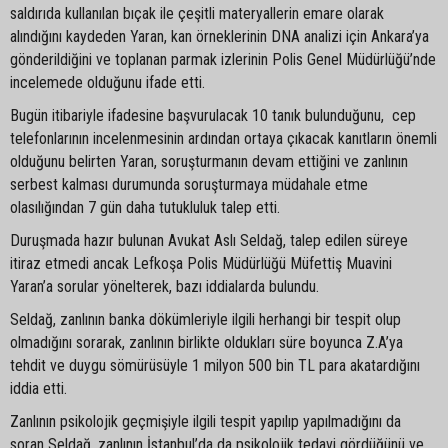
saldırıda kullanılan bıçak ile çeşitli materyallerin emare olarak
alındığını kaydeden Yaran, kan örneklerinin DNA analizi için Ankara’ya
gönderildiğini ve toplanan parmak izlerinin Polis Genel Müdürlüğü’nde
incelemede olduğunu ifade etti.
Bugün itibariyle ifadesine başvurulacak 10 tanık bulunduğunu, cep
telefonlarının incelenmesinin ardından ortaya çıkacak kanıtların önemli
olduğunu belirten Yaran, soruşturmanın devam ettiğini ve zanlının
serbest kalması durumunda soruşturmaya müdahale etme
olasılığından 7 gün daha tutukluluk talep etti.
Duruşmada hazır bulunan Avukat Aslı Seldağ, talep edilen süreye
itiraz etmedi ancak Lefkoşa Polis Müdürlüğü Müfettiş Muavini
Yaran’a sorular yönelterek, bazı iddialarda bulundu.
Seldağ, zanlının banka dökümleriyle ilgili herhangi bir tespit olup
olmadığını sorarak, zanlının birlikte oldukları süre boyunca Z.A’ya
tehdit ve duygu sömürüsüyle 1 milyon 500 bin TL para akatardığını
iddia etti.
Zanlının psikolojik geçmişiyle ilgili tespit yapılıp yapılmadığını da
soran Seldağ, zanlının İstanbul’da da psikolojik tedavi gördüğünü ve