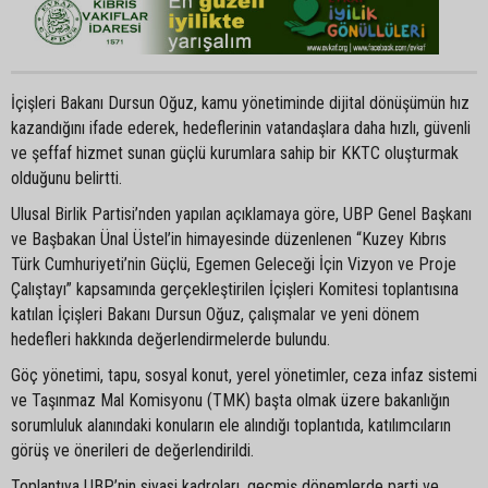
İçişleri Bakanı Dursun Oğuz, kamu yönetiminde dijital dönüşümün hız
kazandığını ifade ederek, hedeflerinin vatandaşlara daha hızlı, güvenli
ve şeffaf hizmet sunan güçlü kurumlara sahip bir KKTC oluşturmak
olduğunu belirtti.
Ulusal Birlik Partisi’nden yapılan açıklamaya göre, UBP Genel Başkanı
ve Başbakan Ünal Üstel’in himayesinde düzenlenen “Kuzey Kıbrıs
Türk Cumhuriyeti’nin Güçlü, Egemen Geleceği İçin Vizyon ve Proje
Çalıştayı” kapsamında gerçekleştirilen İçişleri Komitesi toplantısına
katılan İçişleri Bakanı Dursun Oğuz, çalışmalar ve yeni dönem
hedefleri hakkında değerlendirmelerde bulundu.
Göç yönetimi, tapu, sosyal konut, yerel yönetimler, ceza infaz sistemi
ve Taşınmaz Mal Komisyonu (TMK) başta olmak üzere bakanlığın
sorumluluk alanındaki konuların ele alındığı toplantıda, katılımcıların
görüş ve önerileri de değerlendirildi.
Toplantıya UBP’nin siyasi kadroları, geçmiş dönemlerde parti ve