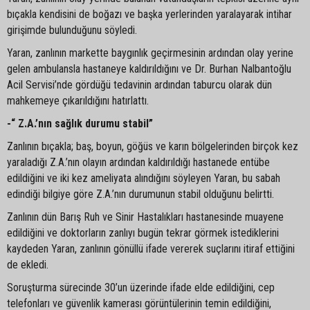
bıçakla kendisini de boğazı ve başka yerlerinden yaralayarak intihar
girişimde bulunduğunu söyledi.
Yaran, zanlının markette baygınlık geçirmesinin ardından olay yerine
gelen ambulansla hastaneye kaldırıldığını ve Dr. Burhan Nalbantoğlu
Acil Servisi’nde gördüğü tedavinin ardından taburcu olarak dün
mahkemeye çıkarıldığını hatırlattı.
-“ Z.A.’nın sağlık durumu stabil”
Zanlının bıçakla; baş, boyun, göğüs ve karın bölgelerinden birçok kez
yaraladığı Z.A.’nın olayın ardından kaldırıldığı hastanede entübe
edildiğini ve iki kez ameliyata alındığını söyleyen Yaran, bu sabah
edindiği bilgiye göre Z.A.’nın durumunun stabil olduğunu belirtti.
Zanlının dün Barış Ruh ve Sinir Hastalıkları hastanesinde muayene
edildiğini ve doktorların zanlıyı bugün tekrar görmek istediklerini
kaydeden Yaran, zanlının gönüllü ifade vererek suçlarını itiraf ettiğini
de ekledi.
Soruşturma sürecinde 30’un üzerinde ifade elde edildiğini, cep
telefonları ve güvenlik kamerası görüntülerinin temin edildiğini,