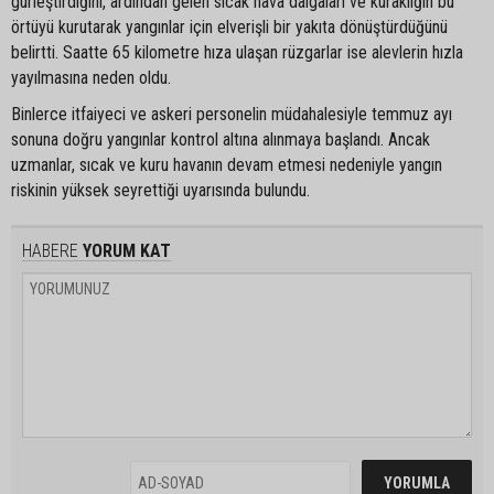
gürleştirdiğini, ardından gelen sıcak hava dalgaları ve kuraklığın bu
örtüyü kurutarak yangınlar için elverişli bir yakıta dönüştürdüğünü
belirtti. Saatte 65 kilometre hıza ulaşan rüzgarlar ise alevlerin hızla
yayılmasına neden oldu.
Binlerce itfaiyeci ve askeri personelin müdahalesiyle temmuz ayı
sonuna doğru yangınlar kontrol altına alınmaya başlandı. Ancak
uzmanlar, sıcak ve kuru havanın devam etmesi nedeniyle yangın
riskinin yüksek seyrettiği uyarısında bulundu.
HABERE
YORUM KAT