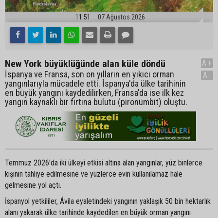
11:51
07 Ağustos 2026
New York büyüklüğünde alan küle döndü
A+
İspanya ve Fransa, son on yılların en yıkıcı orman
A-
yangınlarıyla mücadele etti. İspanya'da ülke tarihinin
en büyük yangını kaydedilirken, Fransa'da ise ilk kez
yangın kaynaklı bir fırtına bulutu (pironümbit) oluştu.
Temmuz 2026'da iki ülkeyi etkisi altına alan yangınlar, yüz binlerce
kişinin tahliye edilmesine ve yüzlerce evin kullanılamaz hale
gelmesine yol açtı.
İspanyol yetkililer, Ávila eyaletindeki yangının yaklaşık 50 bin hektarlık
alanı yakarak ülke tarihinde kaydedilen en büyük orman yangını