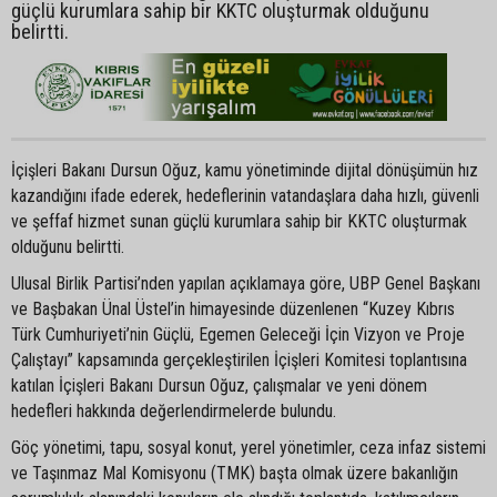
güçlü kurumlara sahip bir KKTC oluşturmak olduğunu
belirtti.
İçişleri Bakanı Dursun Oğuz, kamu yönetiminde dijital dönüşümün hız
kazandığını ifade ederek, hedeflerinin vatandaşlara daha hızlı, güvenli
ve şeffaf hizmet sunan güçlü kurumlara sahip bir KKTC oluşturmak
olduğunu belirtti.
Ulusal Birlik Partisi’nden yapılan açıklamaya göre, UBP Genel Başkanı
ve Başbakan Ünal Üstel’in himayesinde düzenlenen “Kuzey Kıbrıs
Türk Cumhuriyeti’nin Güçlü, Egemen Geleceği İçin Vizyon ve Proje
Çalıştayı” kapsamında gerçekleştirilen İçişleri Komitesi toplantısına
katılan İçişleri Bakanı Dursun Oğuz, çalışmalar ve yeni dönem
hedefleri hakkında değerlendirmelerde bulundu.
Göç yönetimi, tapu, sosyal konut, yerel yönetimler, ceza infaz sistemi
ve Taşınmaz Mal Komisyonu (TMK) başta olmak üzere bakanlığın