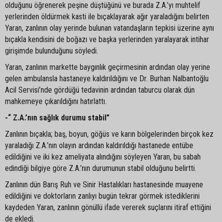
olduğunu öğrenerek peşine düştüğünü ve burada Z.A.’yı muhtelif
yerlerinden öldürmek kasti ile bıçaklayarak ağır yaraladığını belirten
Yaran, zanlının olay yerinde bulunan vatandaşların tepkisi üzerine aynı
bıçakla kendisini de boğazı ve başka yerlerinden yaralayarak intihar
girişimde bulunduğunu söyledi.
Yaran, zanlının markette baygınlık geçirmesinin ardından olay yerine
gelen ambulansla hastaneye kaldırıldığını ve Dr. Burhan Nalbantoğlu
Acil Servisi’nde gördüğü tedavinin ardından taburcu olarak dün
mahkemeye çıkarıldığını hatırlattı.
-“ Z.A.’nın sağlık durumu stabil”
Zanlının bıçakla; baş, boyun, göğüs ve karın bölgelerinden birçok kez
yaraladığı Z.A.’nın olayın ardından kaldırıldığı hastanede entübe
edildiğini ve iki kez ameliyata alındığını söyleyen Yaran, bu sabah
edindiği bilgiye göre Z.A.’nın durumunun stabil olduğunu belirtti.
Zanlının dün Barış Ruh ve Sinir Hastalıkları hastanesinde muayene
edildiğini ve doktorların zanlıyı bugün tekrar görmek istediklerini
kaydeden Yaran, zanlının gönüllü ifade vererek suçlarını itiraf ettiğini
de ekledi.