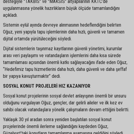
desteğiyle "TAKBİS" ve "MAKSİS" altyapılarının KKTC’de
uygulanmasına yönelik hazırlıkların büyük ölçüde tamamlandığını
açıkladı.
Sistemin eylül ayında devreye alınmasının hedeflendiğini belirten
Oğuz, yeni yapıyla tapu işlemlerinin daha hızlı, güvenli ve tamamen
dijital ortamda yürütüleceğini söyledi.
Dijital sistemlerin taşınmaz kayıtlarının güvenli yönetimi, kurumlar
arası veri paylaşımı ve vatandaşların işlemlerini daha kısa sürede
tamamlaması açısından önemli katkı sağlayacağını ifade eden Oğuz,
“Hedefimiz tapu hizmetlerini daha hızlı, daha güvenli ve daha şeffaf
bir yapıya kavuşturmaktır” dedi.
SOSYAL KONUT PROJELERİ HIZ KAZANIYOR
Sosyal konut projelerinin sosyal devlet anlayışının önemli bir unsuru
olduğunu vurgulayan Oğuz, gençler, dar gelirli aileler ve ilk kez ev
sahibi olacak vatandaşlara yönelik çalışmaların devam ettiğini belirtti.
Yaklaşık 30 yıl aradan sonra yeniden başlatılan sosyal konut
projelerinde önemli ilerleme sağlandığını kaydeden Oğuz,
Güzelyurt’taki konutların tamamlanma aşamasına geldiğini söyledi.