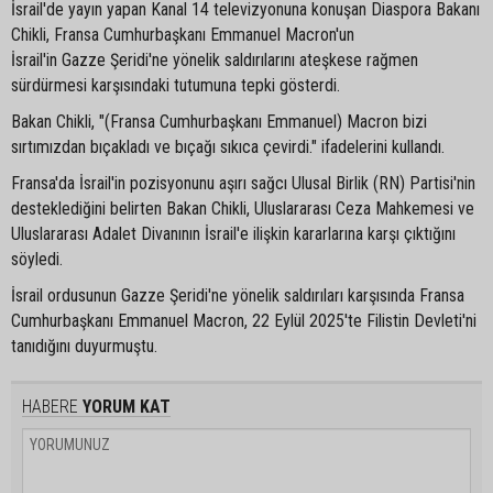
İsrail'de yayın yapan Kanal 14 televizyonuna konuşan Diaspora Bakanı
Chikli, Fransa Cumhurbaşkanı Emmanuel Macron'un
İsrail'in Gazze Şeridi'ne yönelik saldırılarını ateşkese rağmen
sürdürmesi karşısındaki tutumuna tepki gösterdi.
Bakan Chikli, "(Fransa Cumhurbaşkanı Emmanuel) Macron bizi
sırtımızdan bıçakladı ve bıçağı sıkıca çevirdi." ifadelerini kullandı.
Fransa'da İsrail'in pozisyonunu aşırı sağcı Ulusal Birlik (RN) Partisi'nin
desteklediğini belirten Bakan Chikli, Uluslararası Ceza Mahkemesi ve
Uluslararası Adalet Divanının İsrail'e ilişkin kararlarına karşı çıktığını
söyledi.
İsrail ordusunun Gazze Şeridi'ne yönelik saldırıları karşısında Fransa
Cumhurbaşkanı Emmanuel Macron, 22 Eylül 2025'te Filistin Devleti'ni
tanıdığını duyurmuştu.
HABERE
YORUM KAT