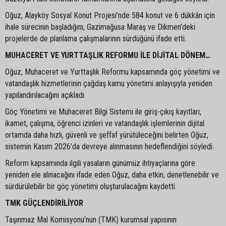
Oğuz, Alayköy Sosyal Konut Projesi’nde 584 konut ve 6 dükkân için
ihale sürecinin başladığını, Gazimağusa Maraş ve Dikmen’deki
projelerde de planlama çalışmalarının sürdüğünü ifade etti.
MUHACERET VE YURTTAŞLIK REFORMU İLE DİJİTAL DÖNEM…
Oğuz, Muhaceret ve Yurttaşlık Reformu kapsamında göç yönetimi ve
vatandaşlık hizmetlerinin çağdaş kamu yönetimi anlayışıyla yeniden
yapılandırılacağını açıkladı.
Göç Yönetimi ve Muhaceret Bilgi Sistemi ile giriş-çıkış kayıtları,
ikamet, çalışma, öğrenci izinleri ve vatandaşlık işlemlerinin dijital
ortamda daha hızlı, güvenli ve şeffaf yürütüleceğini belirten Oğuz,
sistemin Kasım 2026’da devreye alınmasının hedeflendiğini söyledi.
Reform kapsamında ilgili yasaların günümüz ihtiyaçlarına göre
yeniden ele alınacağını ifade eden Oğuz, daha etkin, denetlenebilir ve
sürdürülebilir bir göç yönetimi oluşturulacağını kaydetti.
TMK GÜÇLENDİRİLİYOR
Taşınmaz Mal Komisyonu’nun (TMK) kurumsal yapısının