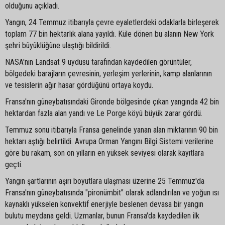
olduğunu açıkladı.
Yangın, 24 Temmuz itibarıyla çevre eyaletlerdeki odaklarla birleşerek
toplam 77 bin hektarlık alana yayıldı. Küle dönen bu alanın New York
şehri büyüklüğüne ulaştığı bildirildi.
NASA'nın Landsat 9 uydusu tarafından kaydedilen görüntüler,
bölgedeki barajların çevresinin, yerleşim yerlerinin, kamp alanlarının
ve tesislerin ağır hasar gördüğünü ortaya koydu.
Fransa'nın güneybatısındaki Gironde bölgesinde çıkan yangında 42 bin
hektardan fazla alan yandı ve Le Porge köyü büyük zarar gördü.
Temmuz sonu itibarıyla Fransa genelinde yanan alan miktarının 90 bin
hektarı aştığı belirtildi. Avrupa Orman Yangını Bilgi Sistemi verilerine
göre bu rakam, son on yılların en yüksek seviyesi olarak kayıtlara
geçti.
Yangın şartlarının aşırı boyutlara ulaşması üzerine 25 Temmuz'da
Fransa'nın güneybatısında "pironümbit" olarak adlandırılan ve yoğun ısı
kaynaklı yükselen konvektif enerjiyle beslenen devasa bir yangın
bulutu meydana geldi. Uzmanlar, bunun Fransa'da kaydedilen ilk