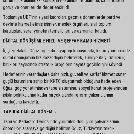
sorumluluk alanındaki konuların ele alındığı toplantıda, katılımcıların
görüş ve önerileri de değerlendirildi.
Toplantıya UBP’nin siyasi kadroları, geçmiş dönemlerde parti ve
devlete hizmet etmiş isimler, meslek örgütleri, sivil toplum
kuruluşları, yerel yönetim temsilcileri ve uzmanlar katıldı.
DİJİTAL DÖNÜŞÜMLE HIZLI VE ŞEFFAF KAMU HİZMETİ
İçişleri Bakanı Oğuz toplantıda yaptığı konuşmada, kamu yönetiminde
dijital dönüşümün hız kazandığını belirterek, Türkiye ile yürütülen iş
birlikleri sayesinde stratejik projelerin hayata geçirildiğini söyledi.
Hedeflerinin vatandaşlara daha hızlı, güvenli ve şeffaf hizmet sunan
güçlü kurumlara sahip bir KKTC oluşturmak olduğunu ifade eden
Oğuz, göç yönetiminden tapu sistemine, sosyal konut projelerinden
iskân politikalarına kadar birçok alanda reform çalışmalarının
sürdüğünü kaydetti.
TAPUDA DİJİTAL DÖNEM...
Tapu ve Kadastro Dairesi’nde yürütülen dönüşüm çalışmalarının
önemli bir aşamaya geldiğini belirten Oğuz, Türkiye’nin teknik