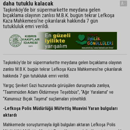
daha tutuklu kalacak
A-
Taşkınköy’de bir süpermarkette meydana gelen
bıçaklama olayının zanlısı M.B.K. bugün tekrar Lefkoşa
Kaza Mahkemesi’ne çıkarılarak hakkında 7 gün
tutukluluk emri verildi.
Taşkınköy’de bir süpermarkette meydana gelen bıçaklama olayının
zanlısı M.B.K. bugün tekrar Lefkoşa Kaza Mahkemesi’ne çıkarılarak
hakkında 7 gün tutukluluk emri verildi.
Yargıç Şevket Gazi huzurunda görüşülen duruşmada zanlıya,
“Taammüden Adam Öldürmeye Teşebbüs”, “Ağır Yaralama” ve
“Kanunsuz Bıçak Taşıma” suçlamaları yöneltildi.
-Lefkoşa Polis Müdürlüğü Müfettiş Muavini Yaran bulguları
aktardı
Mahkemede soruşturmayla ilgili bulguları aktaran Lefkoşa Polis