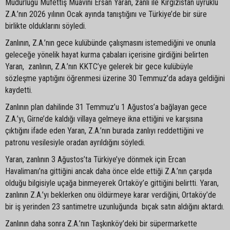
Müdürlüğü Müfettiş Muavini Ersan Yaran, zanlı ile Kırgızistan uyruklu
Z.A.’nın 2026 yılının Ocak ayında tanıştığını ve Türkiye’de bir süre
birlikte olduklarını söyledi.
Zanlının, Z.A.’nın gece kulübünde çalışmasını istemediğini ve onunla
geleceğe yönelik hayat kurma çabaları içerisine girdiğini belirten
Yaran, zanlının, Z.A.’nın KKTC’ye gelerek bir gece kulübüyle
sözleşme yaptığını öğrenmesi üzerine 30 Temmuz’da adaya geldiğini
kaydetti.
Zanlının plan dahilinde 31 Temmuz’u 1 Ağustos’a bağlayan gece
Z.A.’yı, Girne’de kaldığı villaya gelmeye ikna ettiğini ve karşısına
çıktığını ifade eden Yaran, Z.A.’nın burada zanlıyı reddettiğini ve
patronu vesilesiyle oradan ayrıldığını söyledi.
Yaran, zanlının 3 Ağustos’ta Türkiye’ye dönmek için Ercan
Havalimanı’na gittiğini ancak daha önce elde ettiği Z.A.’nın çarşıda
olduğu bilgisiyle uçağa binmeyerek Ortaköy’e gittiğini belirtti. Yaran,
zanlının Z.A.’yı beklerken onu öldürmeye karar verdiğini, Ortaköy’de
bir iş yerinden 23 santimetre uzunluğunda bıçak satın aldığını aktardı.
Zanlının daha sonra Z.A.’nın Taşkınköy’deki bir süpermarkette