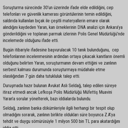
Soruşturma sürecinde 30’un üzerinde ifade elde edildiğini, cep
telefonları ve güvenlik kamerası görüntülerinin temin edildiğini,
saldırıda kullanılan bıçak ile çeşitli materyallerin emare olarak
alındığını kaydeden Yaran, kan örneklerinin DNA analizi için Ankara’ya
gönderildiğini ve toplanan parmak izlerinin Polis Genel Müdürlüğü’nde
incelemede olduğunu ifade etti.
Bugün itibariyle ifadesine başvurulacak 10 tanık bulunduğunu, cep
telefonlarının incelenmesinin ardından ortaya çıkacak kanıtların önemli
olduğunu belirten Yaran, soruşturmanın devam ettiğini ve zanlının
serbest kalması durumunda soruşturmaya müdahale etme
olasılığından 7 gün daha tutukluluk talep etti.
Duruşmada hazır bulunan Avukat Aslı Seldağ, talep edilen süreye
itiraz etmedi ancak Lefkoşa Polis Müdürlüğü Müfettiş Muavini
Yaran’a sorular yönelterek, bazı iddialarda bulundu.
Seldağ, zanlının banka dökümleriyle ilgili herhangi bir tespit olup
olmadığını sorarak, zanlının birlikte oldukları süre boyunca Z.A’ya
tehdit ve duygu sömürüsüyle 1 milyon 500 bin TL para akatardığını
iddia etti.