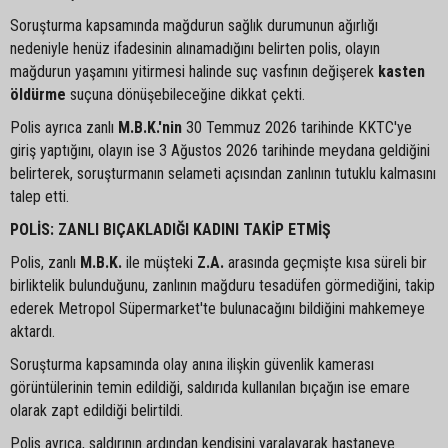
Soruşturma kapsamında mağdurun sağlık durumunun ağırlığı
nedeniyle henüz ifadesinin alınamadığını belirten polis, olayın
mağdurun yaşamını yitirmesi halinde suç vasfının değişerek
kasten
öldürme
suçuna dönüşebileceğine dikkat çekti.
Polis ayrıca zanlı
M.B.K.'nin
30 Temmuz 2026 tarihinde KKTC'ye
giriş yaptığını, olayın ise 3 Ağustos 2026 tarihinde meydana geldiğini
belirterek, soruşturmanın selameti açısından zanlının tutuklu kalmasını
talep etti.
POLİS: ZANLI BIÇAKLADIĞI KADINI TAKİP ETMİŞ
Polis, zanlı
M.B.K.
ile müşteki
Z.A.
arasında geçmişte kısa süreli bir
birliktelik bulunduğunu, zanlının mağduru tesadüfen görmediğini, takip
ederek Metropol Süpermarket'te bulunacağını bildiğini mahkemeye
aktardı.
Soruşturma kapsamında olay anına ilişkin güvenlik kamerası
görüntülerinin temin edildiği, saldırıda kullanılan bıçağın ise emare
olarak zapt edildiği belirtildi.
Polis ayrıca, saldırının ardından kendisini yaralayarak hastaneye