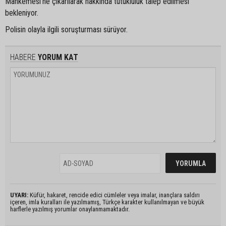
Mahkemesi'ne çıkarılarak hakkında tutukluluk talep edilmesi
bekleniyor.
Polisin olayla ilgili soruşturması sürüyor.
HABERE
YORUM KAT
UYARI:
Küfür, hakaret, rencide edici cümleler veya imalar, inançlara saldırı
içeren, imla kuralları ile yazılmamış, Türkçe karakter kullanılmayan ve büyük
harflerle yazılmış yorumlar onaylanmamaktadır.