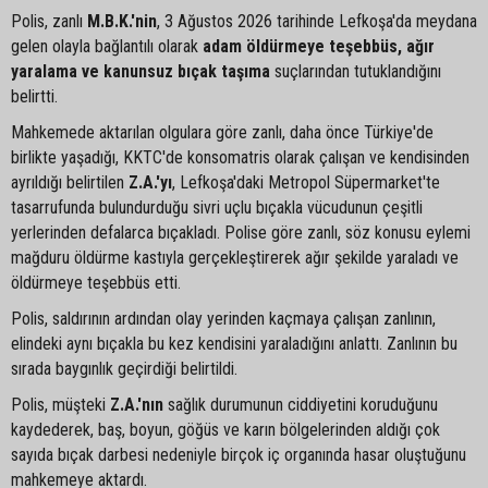
Polis, zanlı
M.B.K.'nin
, 3 Ağustos 2026 tarihinde Lefkoşa'da meydana
gelen olayla bağlantılı olarak
adam öldürmeye teşebbüs, ağır
yaralama ve kanunsuz bıçak taşıma
suçlarından tutuklandığını
belirtti.
Mahkemede aktarılan olgulara göre zanlı, daha önce Türkiye'de
birlikte yaşadığı, KKTC'de konsomatris olarak çalışan ve kendisinden
ayrıldığı belirtilen
Z.A.'yı
, Lefkoşa'daki Metropol Süpermarket'te
tasarrufunda bulundurduğu sivri uçlu bıçakla vücudunun çeşitli
yerlerinden defalarca bıçakladı. Polise göre zanlı, söz konusu eylemi
mağduru öldürme kastıyla gerçekleştirerek ağır şekilde yaraladı ve
öldürmeye teşebbüs etti.
Polis, saldırının ardından olay yerinden kaçmaya çalışan zanlının,
elindeki aynı bıçakla bu kez kendisini yaraladığını anlattı. Zanlının bu
sırada baygınlık geçirdiği belirtildi.
Polis, müşteki
Z.A.'nın
sağlık durumunun ciddiyetini koruduğunu
kaydederek, baş, boyun, göğüs ve karın bölgelerinden aldığı çok
sayıda bıçak darbesi nedeniyle birçok iç organında hasar oluştuğunu
mahkemeye aktardı.