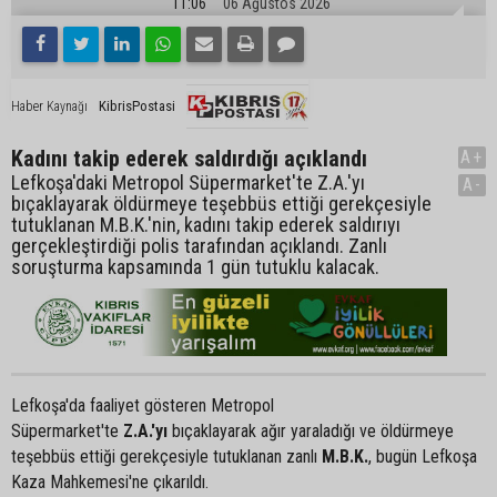
11:06
06 Ağustos 2026
KibrisPostasi
Haber Kaynağı
Kadını takip ederek saldırdığı açıklandı
A+
Lefkoşa'daki Metropol Süpermarket'te Z.A.'yı
A-
bıçaklayarak öldürmeye teşebbüs ettiği gerekçesiyle
tutuklanan M.B.K.'nin, kadını takip ederek saldırıyı
gerçekleştirdiği polis tarafından açıklandı. Zanlı
soruşturma kapsamında 1 gün tutuklu kalacak.
Lefkoşa'da faaliyet gösteren Metropol
Süpermarket'te
Z.A.'yı
bıçaklayarak ağır yaraladığı ve öldürmeye
teşebbüs ettiği gerekçesiyle tutuklanan zanlı
M.B.K.
, bugün Lefkoşa
Kaza Mahkemesi'ne çıkarıldı.