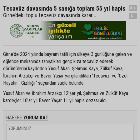
Tecavüz davasında 5 sanığa toplam 55 yıl hapis
A+
Girne’deki toplu tecavüz davasında karar...
A-
Girne’de 2024 yılında bayram tatili için ülkeye 3 günlüğüne gelen ve
eğlence mekanında tanıştıkları genç kıza tecavüz ederek
görüntülerini kaydeden Yusuf Akan, Şehmus Kaya, Zülküf Kaya,
İbrahim Arzakçı ve Baver Yaşar yargılandıkları ‘Tecavüz’ ve ‘Özel
Hayatın Gizliliği ‘ suçundan suçlu bulundu.
Yusuf Akan ve İbrahim Arzakçı 12’şer yıl, Şehmus ve Zülküf Kaya
kardeşler 10’ar yıl Baver Yaşar 11 yıl hapis cezası aldı.
HABERE
YORUM KAT