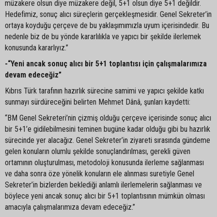
müzakere olsun diye müzakere değil, 5+1 olsun diye 5+1 değildir.
Hedefimiz, sonuç alıcı süreçlerin gerçekleşmesidir. Genel Sekreter’in
ortaya koyduğu çerçeve de bu yaklaşımımızla uyum içerisindedir. Bu
nedenle biz de bu yönde kararlılıkla ve yapıcı bir şekilde ilerlemek
konusunda kararlıyız.”
-“Yeni ancak sonuç alıcı bir 5+1 toplantısı için çalışmalarımıza
devam edeceğiz”
Kıbrıs Türk tarafının hazırlık sürecine samimi ve yapıcı şekilde katkı
sunmayı sürdüreceğini belirten Mehmet Dânâ, şunları kaydetti:
“BM Genel Sekreteri’nin çizmiş olduğu çerçeve içerisinde sonuç alıcı
bir 5+1’e gidilebilmesini teminen bugüne kadar olduğu gibi bu hazırlık
sürecinde yer alacağız. Genel Sekreter’in ziyareti sırasında gündeme
gelen konuların olumlu şekilde sonuçlandırılması, gerekli güven
ortamının oluşturulması, metodoloji konusunda ilerleme sağlanması
ve daha sonra öze yönelik konuların ele alınması suretiyle Genel
Sekreter’in bizlerden beklediği anlamlı ilerlemelerin sağlanması ve
böylece yeni ancak sonuç alıcı bir 5+1 toplantısının mümkün olması
amacıyla çalışmalarımıza devam edeceğiz.”