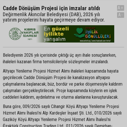
Cadde Dönüşüm Projesi için imzalar atıldı
A+
Değirmenlik Akıncılar Belediyesi (DAB), 2026 yılı
A-
yatırım projelerini hayata geçirmeye devam ediyor.
Belediyenin 2026 yılı içerisinde çıktığı üç ayrı ihale sonuçlanırken,
ihaleleri kazanan firma temsilcileriyle sözleşmeler imzalandı.
Altyapı Yenileme Projesi Hizmet Alımı ihaleleri kapsamında hayata
geçirilecek Cadde Dönüşüm Projesi ile kanalizasyon altyapısı
çalışmalarına başlanacak; büz, bordür ve parke döşemesiyle kaldırım
çalışmaları gerçekleştirilecek. Proje kapsamında köylerin en işlek
caddeleri kaldırım, aydınlatma ve oturma alanlarına kavuşturulacak.
Buna göre, 009/2026 sayılı Cihangir Köyü Altyapı Yenileme Projesi
Hizmet Alımı İhalesi’ni Alp Kardeşler İnşaat Şti. Ltd., 010/2026 sayılı
Gaziköy Köyü Altyapı Yenileme Projesi Hizmet Alımı İhalesi’ni
Özaktürk Construction Trading Ltd., 011/2026 sayılı Demirhan-