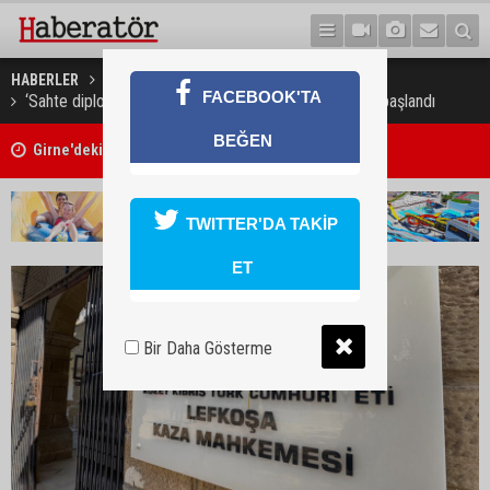
HABERLER
GÜNDEM
FACEBOOK'TA
‘Sahte diploma’ davasıda sanıkların itham edilmesine başlandı
Girne'deki cinayet zanlısı polis tarafından yakalandı
BEĞEN
Kadını takip ederek saldırdığı açıklandı
TWITTER'DA TAKİP
ET
Bir Daha Gösterme