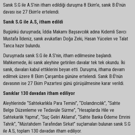
Sanık S.G ile A.S’nin itham edildiği duruşma 8 Ekim’e, sanık B.Ö’nün
davası ise 27 Ekim’e ertelendi.
Sanık S.G ile A.S, itham edildi
Bugünkü duruşmada; İddia Makamı Başsavcılık adına Kıdemli Savcı
Mustafa İldeniz, sanık avukatları Doğa Zeki, Hasan Yücelen ve Talat
Tanca hazır bulundu.
Duruşmada sanık S.G ile A.S’nin, itham edilmesine başlandı.
Mahkemede, iki sanık aleyhine getirilen davalar tek tek okundu. İki
sanık, davaları kabul ettiklerini beyan etti. Duruşma, ithama devam
edilmek üzere 8 Ekim Çarşamba gününe ertelendi. Sanık B.Ö’nün
davasının ise 27 Ekim Pazartesi günü görüşülmesine karar verildi.
Sanıklar 130 davadan itham ediliyor
Aleyhlerinde “Sahtekarlıkla Para Temini”, “Dolandırıcılık”, “Sahte
Belge Düzenleme ve Tedavüle Sürme”, “Hesaplarda Hile ve
Sahtekarlık Yapma”, “Suç Geliri Aklama”, “Sahte Banka Ödeme Emrini
Tahrik”, “Müstahdem Tarafından Sirkat” suçlamaları bulunan sanık S.G
ile A.S, toplam 130 davadan itham ediliyor.