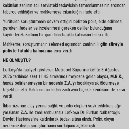
kaldırılan zanlının acil servisteki tedavisinin tamamlanmasının ardından
taburcu edildiğini ve mahkemeye çıkarıldığını ifade etti.
Yürütülen soruşturmanın devam ettiğini belirten polis, elde edilmesi
gereken ifadeler ve incelenmesi gereken deliller bulunduğunu
kaydederek zanlının bir gün daha tutuklu kalmasını talep etti.
Mahkeme, soruşturmanın selameti açısından zanlının
1 gün süreyle
poliste tutuklu kalmasına
emir verdi.
NE OLMUŞTU?
Lefkoşa'da faaliyet gösteren Metropol Süpermarket'te 3 Ağustos
2026 tarihinde saat 11.45 sıralarında meydana gelen olayda,
M.B.K.
,
henüz belirlenemeyen bir nedenle
Z.A.'yı
bıçaklayarak öldürmeye
teşebbüs etti. Saldırının ardından zanlı aynı bıçakla kendisine de zarar
verdi.
İhbar üzerine olay yerine sağlık ve polis ekipleri sevk edilirken, ağır
yaralanan
Z.A.
ile zanlı ambulansla Lefkoşa Dr. Burhan Nalbantoğlu
Devlet Hastanesi'ne kaldırılarak tedavi altına alındı. Polis, olayın
nedenine ilişkin soruşturmanın sürdüğünü açıklamıştı.