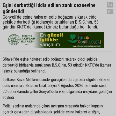
Eşini darbettiği iddia edilen zanlı cezaevine
A+
gönderildi
A-
Gönyeli’de eşine hakaret edip boğazını sıkarak ciddi
şekilde darbettiği iddiasıyla tutuklanan B.S.C.’nin, 53
gündür KKTC’de ikamet izinsiz bulunduğu belirlendi.
Gönyeli’de eşine hakaret edip boğazını sıkarak ciddi şekilde
darbettiği iddiasıyla tutuklanan B.S.C.’nin, 53 gündür KKTC’de ikamet
izinsiz bulunduğu belirlendi.
Lefkoşa Kaza Mahkemesinde görüşülen duruşmada olguları aktaran
polis memuru Batuhan Ünal, olayın 4 Ağustos 2026 tarihinde saat
22.00 sıralarında çiftin Gönyeli’deki ikametgâhında meydana geldiğini
söyledi.
Polis, zanlının aralarında çıkan tartışma sırasında balkon kapısını
açarak çevreden duyulabilecek şekilde eşine hakaret ettiğini,