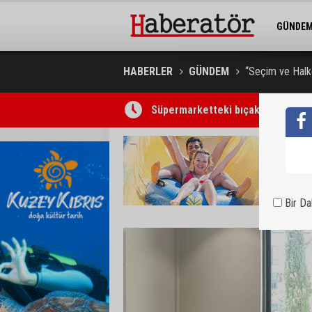
GÜNDE
BELEDİY
HABERLER
GÜNDEM
“Seçim ve Halko
Süpermarketteki bıçaklı saldırının
Bir D