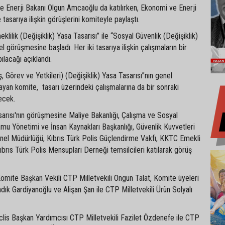
e Enerji Bakanı Olgun Amcaoğlu da katılırken, Ekonomi ve Enerji
e tasarıya ilişkin görüşlerini komiteyle paylaştı.
lilik (Değişiklik) Yasa Tasarısı” ile “Sosyal Güvenlik (Değişiklik)
l görüşmesine başladı. Her iki tasarıya ilişkin çalışmaların bir
ılacağı açıklandı.
, Görev ve Yetkileri) (Değişiklik) Yasa Tasarısı”nın genel
yan komite, tasarı üzerindeki çalışmalarına da bir sonraki
ecek.
arısı'nın görüşmesine Maliye Bakanlığı, Çalışma ve Sosyal
amu Yönetimi ve İnsan Kaynakları Başkanlığı, Güvenlik Kuvvetleri
enel Müdürlüğü, Kıbrıs Türk Polis Güçlendirme Vakfı, KKTC Emekli
Kıbrıs Türk Polis Mensupları Derneği temsilcileri katılarak görüş
omite Başkan Vekili CTP Milletvekili Ongun Talat, Komite üyeleri
adık Gardiyanoğlu ve Alişan Şan ile CTP Milletvekili Ürün Solyalı
clis Başkan Yardımcısı CTP Milletvekili Fazilet Özdenefe ile CTP