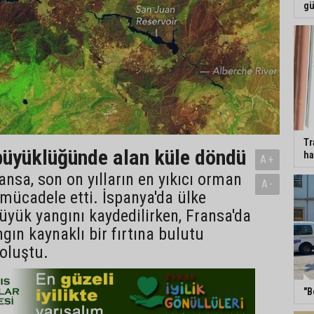
gü
Tr
üyüklüğünde alan küle döndü
ha
A+
ansa, son on yılların en yıkıcı orman
A-
 mücadele etti. İspanya'da ülke
büyük yangını kaydedilirken, Fransa'da
ngın kaynaklı bir fırtına bulutu
oluştu.
"B