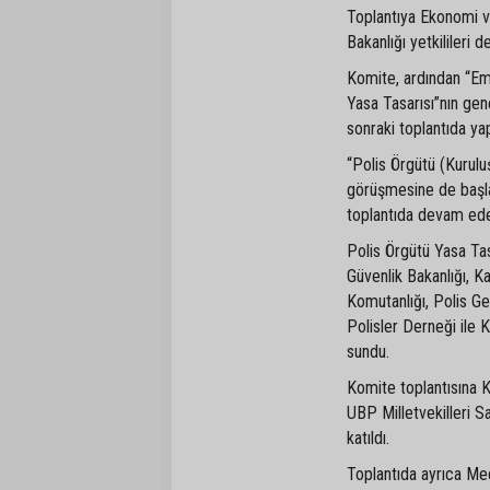
Toplantıya Ekonomi v
Bakanlığı yetkilileri d
Komite, ardından “Emek
Yasa Tasarısı”nın gene
sonraki toplantıda yap
“Polis Örgütü (Kuruluş
görüşmesine de başla
toplantıda devam ed
Polis Örgütü Yasa Tas
Güvenlik Bakanlığı, K
Komutanlığı, Polis G
Polisler Derneği ile 
sundu.
Komite toplantısına K
UBP Milletvekilleri S
katıldı.
Toplantıda ayrıca Me