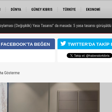
M
DÜNYA
GÜNEY KIBRIS
TÜRKİYE
EKONOMİ
ELER
RÖPORTAJ
EĞİTİM
SPOR
ylaması (Değişiklik) Yasa Tasarısı” da masada: 5 yasa tasarısı görüşüldü
 zanlısı 7 gün daha tutuklu kalacak
FACEBOOK'TA BEĞEN
TWITTER'DA TAKİP 
aha Gösterme