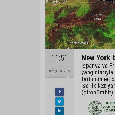
New York b
11:51
İspanya ve Fr
yangınlarıyla
07 Ağustos 2026
tarihinin en 
ise ilk kez ya
(pironümbit) 