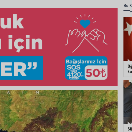
Bu K
Oğ
ku
Sü