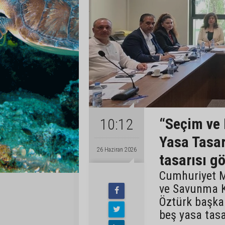
“Seçim ve 
10:12
Yasa Tasar
26 Haziran 2026
tasarısı g
Cumhuriyet Mec
ve Savunma K
Öztürk başka
beş yasa tasar