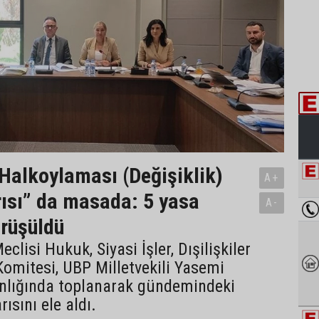
Halkoylaması (Değişiklik)
A+
ısı” da masada: 5 yasa
A-
örüşüldü
lisi Hukuk, Siyasi İşler, Dışilişkiler
omitesi, UBP Milletvekili Yasemi
nlığında toplanarak gündemindeki
ısını ele aldı.