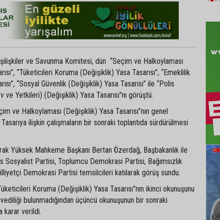
Dışilişkiler ve Savunma Komitesi, dün “Seçim ve Halkoylaması
rısı”, “Tüketicileri Koruma (Değişiklik) Yasa Tasarısı”, “Emeklilik
rısı”, “Sosyal Güvenlik (Değişiklik) Yasa Tasarısı” ile “Polis
 ve Yetkileri) (Değişiklik) Yasa Tasarısı”nı görüştü.
çim ve Halkoylaması (Değişiklik) Yasa Tasarısı”nın genel
Tasarıya ilişkin çalışmaların bir sonraki toplantıda sürdürülmesi
larak Yüksek Mahkeme Başkanı Bertan Özerdağ, Başbakanlık ile
s Sosyalist Partisi, Toplumcu Demokrasi Partisi, Bağımsızlık
lliyetçi Demokrasi Partisi temsilcileri katılarak görüş sundu.
keticileri Koruma (Değişiklik) Yasa Tasarısı”nın ikinci okunuşunu
ivediliği bulunmadığından üçüncü okunuşunun bir sonraki
 karar verildi.