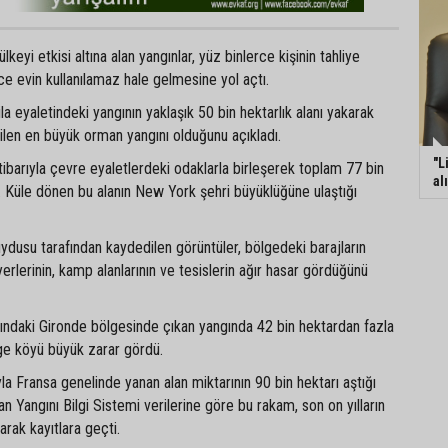
eyi etkisi altına alan yangınlar, yüz binlerce kişinin tahliye
e evin kullanılamaz hale gelmesine yol açtı.
vila eyaletindeki yangının yaklaşık 50 bin hektarlık alanı yakarak
ilen en büyük orman yangını olduğunu açıkladı.
"L
barıyla çevre eyaletlerdeki odaklarla birleşerek toplam 77 bin
al
dı. Küle dönen bu alanın New York şehri büyüklüğüne ulaştığı
dusu tarafından kaydedilen görüntüler, bölgedeki barajların
erlerinin, kamp alanlarının ve tesislerin ağır hasar gördüğünü
sındaki Gironde bölgesinde çıkan yangında 42 bin hektardan fazla
ge köyü büyük zarar gördü.
a Fransa genelinde yanan alan miktarının 90 bin hektarı aştığı
an Yangını Bilgi Sistemi verilerine göre bu rakam, son on yılların
arak kayıtlara geçti.