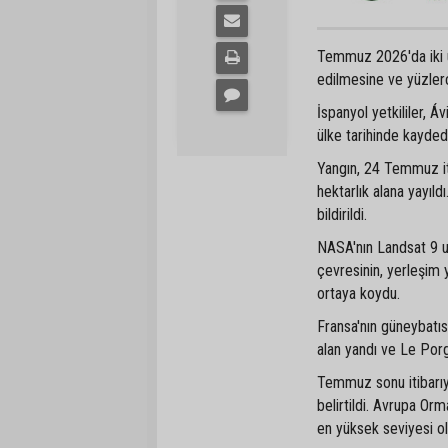
Temmuz 2026'da iki ülk
edilmesine ve yüzlerc
İspanyol yetkililer, Á
ülke tarihinde kayded
Yangın, 24 Temmuz iti
hektarlık alana yayıl
bildirildi.
NASA'nın Landsat 9 uy
çevresinin, yerleşim y
ortaya koydu.
Fransa'nın güneybatı
alan yandı ve Le Por
Temmuz sonu itibarıyl
belirtildi. Avrupa Orm
en yüksek seviyesi ol