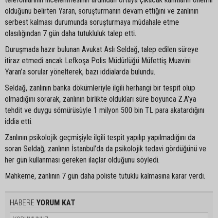
olduğunu belirten Yaran, soruşturmanın devam ettiğini ve zanlının
serbest kalması durumunda soruşturmaya müdahale etme
olasılığından 7 gün daha tutukluluk talep etti.
Duruşmada hazır bulunan Avukat Aslı Seldağ, talep edilen süreye
itiraz etmedi ancak Lefkoşa Polis Müdürlüğü Müfettiş Muavini
Yaran’a sorular yönelterek, bazı iddialarda bulundu.
Seldağ, zanlının banka dökümleriyle ilgili herhangi bir tespit olup
olmadığını sorarak, zanlının birlikte oldukları süre boyunca Z.A’ya
tehdit ve duygu sömürüsüyle 1 milyon 500 bin TL para akatardığını
iddia etti.
Zanlının psikolojik geçmişiyle ilgili tespit yapılıp yapılmadığını da
soran Seldağ, zanlının İstanbul’da da psikolojik tedavi gördüğünü ve
her gün kullanması gereken ilaçlar olduğunu söyledi.
Mahkeme, zanlının 7 gün daha poliste tutuklu kalmasına karar verdi.
HABERE
YORUM KAT