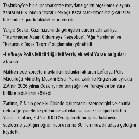
Taşkınköy’de bir süpermarkette meydana gelen bıçaklama olayının
zanlısı M.B.K. bugün tekrar Lefkoşa Kaza Mahkemesi’ne çıkarılarak
hakkında 7 gün tutukluluk emri verildi.
Yargıç Şevket Gazi huzurunda görüşülen duruşmada zanlıya,
“Taammüden Adam Öldürmeye Teşebbüs”, “Ağır Yaralama” ve
“Kanunsuz Bıçak Taşıma” suçlamaları yöneltildi.
-Lefkoşa Polis Müdürlüğü Müfettiş Muavini Yaran bulguları
aktardı
Mahkemede soruşturmayla ilgili bulguları aktaran Lefkoşa Polis
Müdürlüğü Müfettiş Muavini Ersan Yaran, zanlı ile Kırgızistan uyruklu
Z.A.’nın 2026 yılının Ocak ayında tanıştığını ve Türkiye’de bir süre
birlikte olduklarını söyledi.
Zanlının, Z.A.’nın gece kulübünde çalışmasını istemediğini ve onunla
geleceğe yönelik hayat kurma çabaları içerisine girdiğini belirten
Yaran, zanlının, Z.A.’nın KKTC’ye gelerek bir gece kulübüyle
sözleşme yaptığını öğrenmesi üzerine 30 Temmuz’da adaya geldiğini
kaydetti.