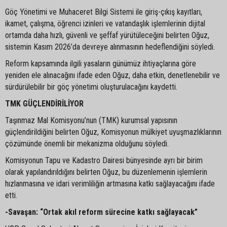
Göç Yönetimi ve Muhaceret Bilgi Sistemi ile giriş-çıkış kayıtları,
ikamet, çalışma, öğrenci izinleri ve vatandaşlık işlemlerinin dijital
ortamda daha hızlı, güvenli ve şeffaf yürütüleceğini belirten Oğuz,
sistemin Kasım 2026’da devreye alınmasının hedeflendiğini söyledi.
Reform kapsamında ilgili yasaların günümüz ihtiyaçlarına göre
yeniden ele alınacağını ifade eden Oğuz, daha etkin, denetlenebilir ve
sürdürülebilir bir göç yönetimi oluşturulacağını kaydetti.
TMK GÜÇLENDİRİLİYOR
Taşınmaz Mal Komisyonu’nun (TMK) kurumsal yapısının
güçlendirildiğini belirten Oğuz, Komisyonun mülkiyet uyuşmazlıklarının
çözümünde önemli bir mekanizma olduğunu söyledi.
Komisyonun Tapu ve Kadastro Dairesi bünyesinde ayrı bir birim
olarak yapılandırıldığını belirten Oğuz, bu düzenlemenin işlemlerin
hızlanmasına ve idari verimliliğin artmasına katkı sağlayacağını ifade
etti.
-Savaşan: “Ortak akıl reform sürecine katkı sağlayacak”