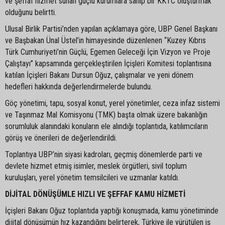
ve şeffaf hizmet sunan güçlü kurumlara sahip bir KKTC oluşturmak
olduğunu belirtti.
Ulusal Birlik Partisi’nden yapılan açıklamaya göre, UBP Genel Başkanı
ve Başbakan Ünal Üstel’in himayesinde düzenlenen “Kuzey Kıbrıs
Türk Cumhuriyeti’nin Güçlü, Egemen Geleceği İçin Vizyon ve Proje
Çalıştayı” kapsamında gerçekleştirilen İçişleri Komitesi toplantısına
katılan İçişleri Bakanı Dursun Oğuz, çalışmalar ve yeni dönem
hedefleri hakkında değerlendirmelerde bulundu.
Göç yönetimi, tapu, sosyal konut, yerel yönetimler, ceza infaz sistemi
ve Taşınmaz Mal Komisyonu (TMK) başta olmak üzere bakanlığın
sorumluluk alanındaki konuların ele alındığı toplantıda, katılımcıların
görüş ve önerileri de değerlendirildi.
Toplantıya UBP’nin siyasi kadroları, geçmiş dönemlerde parti ve
devlete hizmet etmiş isimler, meslek örgütleri, sivil toplum
kuruluşları, yerel yönetim temsilcileri ve uzmanlar katıldı.
DİJİTAL DÖNÜŞÜMLE HIZLI VE ŞEFFAF KAMU HİZMETİ
İçişleri Bakanı Oğuz toplantıda yaptığı konuşmada, kamu yönetiminde
dijital dönüşümün hız kazandığını belirterek, Türkiye ile yürütülen iş