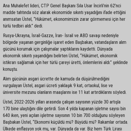
Ana Muhalefet lideri, CTP Genel Başkanı Sıla Usar İncirli’nin 62’nci
madde tahtında söz alarak ekonomide sıkıntı yaşadığını ifade ettiğini
anımsatan Üstel, “Hükümet, ekonomimizin zarar görmemesi için her
türlü tedbiri aldı.” dedi.
Rusya-Ukrayna, İsrail-Gazze, İran- İsrail ve ABD savaşı nedeniyle
bölgede yaşanan gerginliğe işaret eden Başbakan, vatandaşların alım
gücünü korumak için çalışmalar yaptıklarını kaydetti. Dünyada
ekonomik sıkıntı yaşandığını belirten Üstel, “Hükümet, ekonomik
istikrarı sağlamak için her türlü çareyi üretti, önlemlerini aldı.” şeklinde
konuştu.
Alım gücünün asgari ücrette de kamuda da düşürülmediğini
vurgulayan Üstel, asgari ücreti yaklaşık 9 kat, ortaokul, lise ve
üniversite mezunu olanların maaşlarını ise 11 kat artırdıklarını söyledi.
Üstel, 2022-2026 yılları arasında çalışan sayısının yüzde 30 artışla
170 bine ulaştığını dile getirdi. Son 4 yılda kapanan işletme sayısı bin
640 iken, yeni açılan işletme sayısının 10 bin 700 olduğunu söyleyen
Başbakan Üstel, “Ekonomi küçüldü mü? Büyüdü mü? Rakamlar ortada.
Ülkede enflasyon yok mu, var. Dünyada da var. Biz hem Türk Lirası