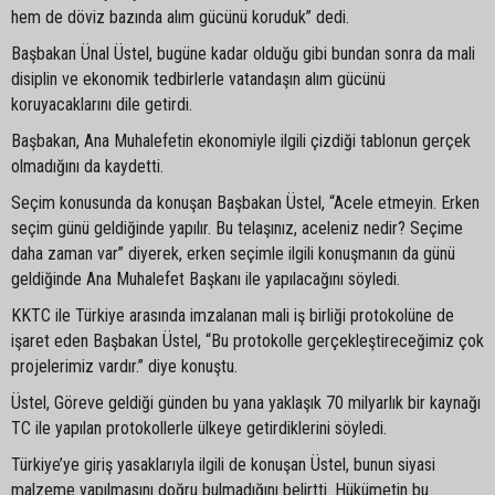
hem de döviz bazında alım gücünü koruduk” dedi.
Başbakan Ünal Üstel, bugüne kadar olduğu gibi bundan sonra da mali
disiplin ve ekonomik tedbirlerle vatandaşın alım gücünü
koruyacaklarını dile getirdi.
Başbakan, Ana Muhalefetin ekonomiyle ilgili çizdiği tablonun gerçek
olmadığını da kaydetti.
Seçim konusunda da konuşan Başbakan Üstel, “Acele etmeyin. Erken
seçim günü geldiğinde yapılır. Bu telaşınız, aceleniz nedir? Seçime
daha zaman var” diyerek, erken seçimle ilgili konuşmanın da günü
geldiğinde Ana Muhalefet Başkanı ile yapılacağını söyledi.
KKTC ile Türkiye arasında imzalanan mali iş birliği protokolüne de
işaret eden Başbakan Üstel, “Bu protokolle gerçekleştireceğimiz çok
projelerimiz vardır.” diye konuştu.
Üstel, Göreve geldiği günden bu yana yaklaşık 70 milyarlık bir kaynağı
TC ile yapılan protokollerle ülkeye getirdiklerini söyledi.
Türkiye’ye giriş yasaklarıyla ilgili de konuşan Üstel, bunun siyasi
malzeme yapılmasını doğru bulmadığını belirtti. Hükümetin bu