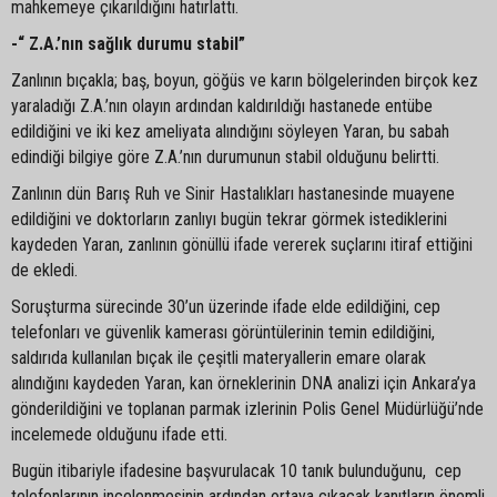
mahkemeye çıkarıldığını hatırlattı.
-“ Z.A.’nın sağlık durumu stabil”
Zanlının bıçakla; baş, boyun, göğüs ve karın bölgelerinden birçok kez
yaraladığı Z.A.’nın olayın ardından kaldırıldığı hastanede entübe
edildiğini ve iki kez ameliyata alındığını söyleyen Yaran, bu sabah
edindiği bilgiye göre Z.A.’nın durumunun stabil olduğunu belirtti.
Zanlının dün Barış Ruh ve Sinir Hastalıkları hastanesinde muayene
edildiğini ve doktorların zanlıyı bugün tekrar görmek istediklerini
kaydeden Yaran, zanlının gönüllü ifade vererek suçlarını itiraf ettiğini
de ekledi.
Soruşturma sürecinde 30’un üzerinde ifade elde edildiğini, cep
telefonları ve güvenlik kamerası görüntülerinin temin edildiğini,
saldırıda kullanılan bıçak ile çeşitli materyallerin emare olarak
alındığını kaydeden Yaran, kan örneklerinin DNA analizi için Ankara’ya
gönderildiğini ve toplanan parmak izlerinin Polis Genel Müdürlüğü’nde
incelemede olduğunu ifade etti.
Bugün itibariyle ifadesine başvurulacak 10 tanık bulunduğunu, cep
telefonlarının incelenmesinin ardından ortaya çıkacak kanıtların önemli