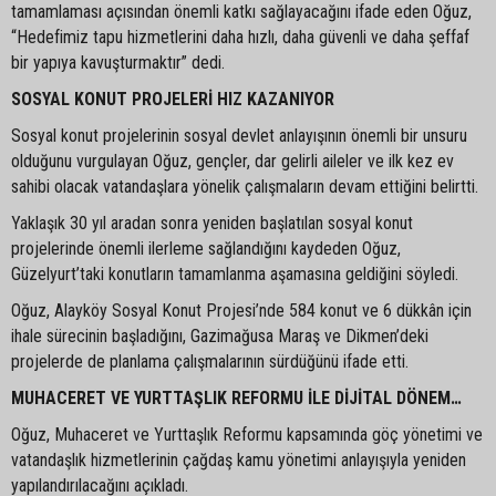
tamamlaması açısından önemli katkı sağlayacağını ifade eden Oğuz,
“Hedefimiz tapu hizmetlerini daha hızlı, daha güvenli ve daha şeffaf
bir yapıya kavuşturmaktır” dedi.
SOSYAL KONUT PROJELERİ HIZ KAZANIYOR
Sosyal konut projelerinin sosyal devlet anlayışının önemli bir unsuru
olduğunu vurgulayan Oğuz, gençler, dar gelirli aileler ve ilk kez ev
sahibi olacak vatandaşlara yönelik çalışmaların devam ettiğini belirtti.
Yaklaşık 30 yıl aradan sonra yeniden başlatılan sosyal konut
projelerinde önemli ilerleme sağlandığını kaydeden Oğuz,
Güzelyurt’taki konutların tamamlanma aşamasına geldiğini söyledi.
Oğuz, Alayköy Sosyal Konut Projesi’nde 584 konut ve 6 dükkân için
ihale sürecinin başladığını, Gazimağusa Maraş ve Dikmen’deki
projelerde de planlama çalışmalarının sürdüğünü ifade etti.
MUHACERET VE YURTTAŞLIK REFORMU İLE DİJİTAL DÖNEM…
Oğuz, Muhaceret ve Yurttaşlık Reformu kapsamında göç yönetimi ve
vatandaşlık hizmetlerinin çağdaş kamu yönetimi anlayışıyla yeniden
yapılandırılacağını açıkladı.