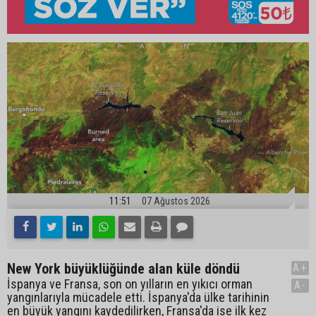
11:51
07 Ağustos 2026
New York büyüklüğünde alan küle döndü
A+
İspanya ve Fransa, son on yılların en yıkıcı orman
A-
yangınlarıyla mücadele etti. İspanya'da ülke tarihinin
en büyük yangını kaydedilirken, Fransa'da ise ilk kez