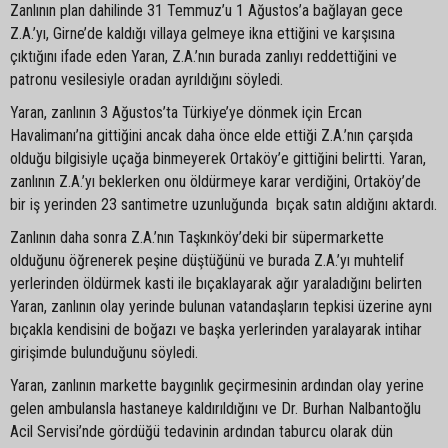
Zanlının plan dahilinde 31 Temmuz’u 1 Ağustos’a bağlayan gece
Z.A.’yı, Girne’de kaldığı villaya gelmeye ikna ettiğini ve karşısına
çıktığını ifade eden Yaran, Z.A.’nın burada zanlıyı reddettiğini ve
patronu vesilesiyle oradan ayrıldığını söyledi.
Yaran, zanlının 3 Ağustos’ta Türkiye’ye dönmek için Ercan
Havalimanı’na gittiğini ancak daha önce elde ettiği Z.A.’nın çarşıda
olduğu bilgisiyle uçağa binmeyerek Ortaköy’e gittiğini belirtti. Yaran,
zanlının Z.A.’yı beklerken onu öldürmeye karar verdiğini, Ortaköy’de
bir iş yerinden 23 santimetre uzunluğunda bıçak satın aldığını aktardı.
Zanlının daha sonra Z.A.’nın Taşkınköy’deki bir süpermarkette
olduğunu öğrenerek peşine düştüğünü ve burada Z.A.’yı muhtelif
yerlerinden öldürmek kasti ile bıçaklayarak ağır yaraladığını belirten
Yaran, zanlının olay yerinde bulunan vatandaşların tepkisi üzerine aynı
bıçakla kendisini de boğazı ve başka yerlerinden yaralayarak intihar
girişimde bulunduğunu söyledi.
Yaran, zanlının markette baygınlık geçirmesinin ardından olay yerine
gelen ambulansla hastaneye kaldırıldığını ve Dr. Burhan Nalbantoğlu
Acil Servisi’nde gördüğü tedavinin ardından taburcu olarak dün