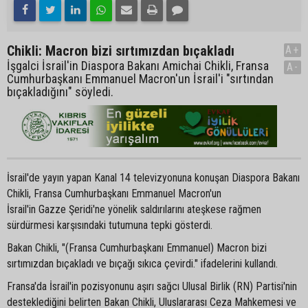
Chikli: Macron bizi sırtımızdan bıçakladı
A+
İşgalci İsrail'in Diaspora Bakanı Amichai Chikli, Fransa
A-
Cumhurbaşkanı Emmanuel Macron'un İsrail'i "sırtından
bıçakladığını" söyledi.
İsrail'de yayın yapan Kanal 14 televizyonuna konuşan Diaspora Bakanı
Chikli, Fransa Cumhurbaşkanı Emmanuel Macron'un
İsrail'in Gazze Şeridi'ne yönelik saldırılarını ateşkese rağmen
sürdürmesi karşısındaki tutumuna tepki gösterdi.
Bakan Chikli, "(Fransa Cumhurbaşkanı Emmanuel) Macron bizi
sırtımızdan bıçakladı ve bıçağı sıkıca çevirdi." ifadelerini kullandı.
Fransa'da İsrail'in pozisyonunu aşırı sağcı Ulusal Birlik (RN) Partisi'nin
desteklediğini belirten Bakan Chikli, Uluslararası Ceza Mahkemesi ve