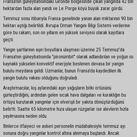
Fransa'nın güneybatısındaki Gironde bölgesinde çıkan yangında 42 bin
hektardan fazla alan yandı ve Le Porge köyü büyük zarar gördü.
Temmuz sonu itibarıyla Fransa genelinde yanan alan miktarının 90 bin
hektarı aştığı belirtildi. Avrupa Orman Yangını Bilgi Sistemi verilerine
göre bu rakam, son on yılların en yüksek seviyesi olarak kayıtlara
geçti.
Yangın şartlarının aşırı boyutlara ulaşması üzerine 25 Temmuz'da
Fransa'nın güneybatısında "pironümbit" olarak adlandırılan ve yoğun ısı
kaynaklı yükselen konvektif enerjiyle beslenen devasa bir yangın
bulutu meydana geldi. Uzmanlar, bunun Fransa'da kaydedilen ilk
yangın bulutu vakası olduğunu doğruladı.
Araştırmacılar, kış aylarındaki aşırı yağışların bitki örtüsünü
gürleştirdiğini, ardından gelen sıcak hava dalgaları ve kuraklığın bu
örtüyü kurutarak yangınlar için elverişli bir yakıta dönüştürdüğünü
belirtti. Saatte 65 kilometre hıza ulaşan rüzgarlar ise alevlerin hızla
yayılmasına neden oldu.
Binlerce itfaiyeci ve askeri personelin müdahalesiyle temmuz ayı
sonuna doğru yangınlar kontrol altına alınmaya başlandı. Ancak