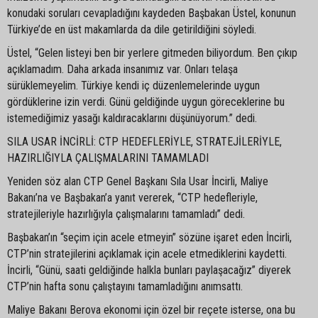
konudaki soruları cevapladığını kaydeden Başbakan Üstel, konunun
Türkiye’de en üst makamlarda da dile getirildiğini söyledi.
Üstel, “Gelen listeyi ben bir yerlere gitmeden biliyordum. Ben çıkıp
açıklamadım. Daha arkada insanımız var. Onları telaşa
sürüklemeyelim. Türkiye kendi iç düzenlemelerinde uygun
gördüklerine izin verdi. Günü geldiğinde uygun göreceklerine bu
istemediğimiz yasağı kaldıracaklarını düşünüyorum.” dedi.
SILA USAR İNCİRLİ: CTP HEDEFLERİYLE, STRATEJİLERİYLE,
HAZIRLIĞIYLA ÇALIŞMALARINI TAMAMLADI
Yeniden söz alan CTP Genel Başkanı Sıla Usar İncirli, Maliye
Bakanı’na ve Başbakan’a yanıt vererek, “CTP hedefleriyle,
stratejileriyle hazırlığıyla çalışmalarını tamamladı” dedi.
Başbakan’ın “seçim için acele etmeyin” sözüne işaret eden İncirli,
CTP’nin stratejilerini açıklamak için acele etmediklerini kaydetti.
İncirli, “Günü, saati geldiğinde halkla bunları paylaşacağız” diyerek
CTP’nin hafta sonu çalıştayını tamamladığını anımsattı.
Maliye Bakanı Berova ekonomi için özel bir reçete isterse, ona bu