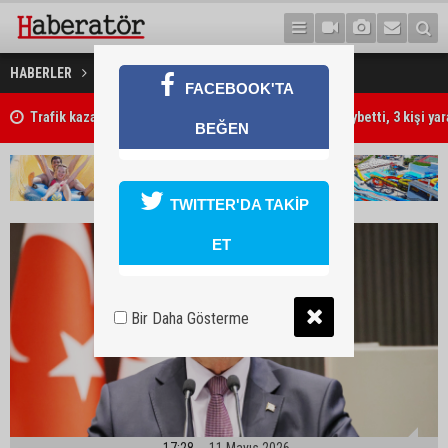
"Seçime daha zaman var"
HABERLER
GÜNDEM
FACEBOOK'TA
Trafik kazasında 85 yaşındaki Turan Obalı hayatını kaybetti, 3 kişi ya
BEĞEN
TWITTER'DA TAKİP
ET
Bir Daha Gösterme
17:28
11 Mayıs 2026