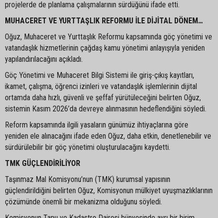
projelerde de planlama çalışmalarının sürdüğünü ifade etti.
MUHACERET VE YURTTAŞLIK REFORMU İLE DİJİTAL DÖNEM…
Oğuz, Muhaceret ve Yurttaşlık Reformu kapsamında göç yönetimi ve
vatandaşlık hizmetlerinin çağdaş kamu yönetimi anlayışıyla yeniden
yapılandırılacağını açıkladı.
Göç Yönetimi ve Muhaceret Bilgi Sistemi ile giriş-çıkış kayıtları,
ikamet, çalışma, öğrenci izinleri ve vatandaşlık işlemlerinin dijital
ortamda daha hızlı, güvenli ve şeffaf yürütüleceğini belirten Oğuz,
sistemin Kasım 2026’da devreye alınmasının hedeflendiğini söyledi.
Reform kapsamında ilgili yasaların günümüz ihtiyaçlarına göre
yeniden ele alınacağını ifade eden Oğuz, daha etkin, denetlenebilir ve
sürdürülebilir bir göç yönetimi oluşturulacağını kaydetti.
TMK GÜÇLENDİRİLİYOR
Taşınmaz Mal Komisyonu’nun (TMK) kurumsal yapısının
güçlendirildiğini belirten Oğuz, Komisyonun mülkiyet uyuşmazlıklarının
çözümünde önemli bir mekanizma olduğunu söyledi.
Komisyonun Tapu ve Kadastro Dairesi bünyesinde ayrı bir birim