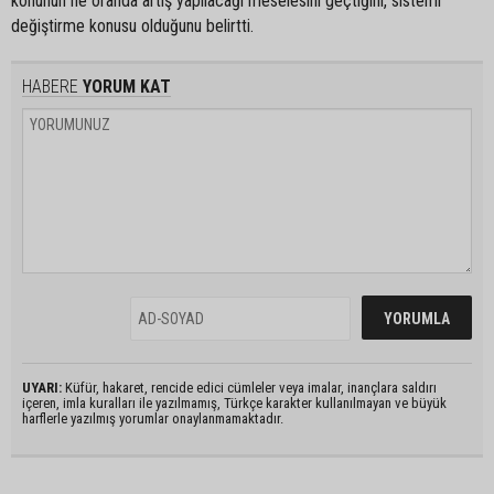
konunun ne oranda artış yapılacağı meselesini geçtiğini, sistemi
değiştirme konusu olduğunu belirtti.
HABERE
YORUM KAT
UYARI:
Küfür, hakaret, rencide edici cümleler veya imalar, inançlara saldırı
içeren, imla kuralları ile yazılmamış, Türkçe karakter kullanılmayan ve büyük
harflerle yazılmış yorumlar onaylanmamaktadır.