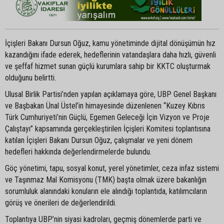
İçişleri Bakanı Dursun Oğuz, kamu yönetiminde dijital dönüşümün hız
kazandığını ifade ederek, hedeflerinin vatandaşlara daha hızlı, güvenli
ve şeffaf hizmet sunan güçlü kurumlara sahip bir KKTC oluşturmak
olduğunu belirtti.
Ulusal Birlik Partisi’nden yapılan açıklamaya göre, UBP Genel Başkanı
ve Başbakan Ünal Üstel’in himayesinde düzenlenen “Kuzey Kıbrıs
Türk Cumhuriyeti’nin Güçlü, Egemen Geleceği İçin Vizyon ve Proje
Çalıştayı” kapsamında gerçekleştirilen İçişleri Komitesi toplantısına
katılan İçişleri Bakanı Dursun Oğuz, çalışmalar ve yeni dönem
hedefleri hakkında değerlendirmelerde bulundu.
Göç yönetimi, tapu, sosyal konut, yerel yönetimler, ceza infaz sistemi
ve Taşınmaz Mal Komisyonu (TMK) başta olmak üzere bakanlığın
sorumluluk alanındaki konuların ele alındığı toplantıda, katılımcıların
görüş ve önerileri de değerlendirildi.
Toplantıya UBP’nin siyasi kadroları, geçmiş dönemlerde parti ve