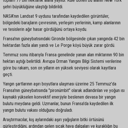
toplam 77 bin hektarlık alana yayıldı. Küle dönen bu alanın New York
şehri büyüklüğüne ulaştığı bildirildi.
NASA'nın Landsat 9 uydusu tarafından kaydedilen görüntüler,
bölgedeki barajların çevresinin, yerleşim yerlerinin, kamp alanlarının
ve tesislerin ağır hasar gördüğünü ortaya koydu.
Fransa'nın güneybatısındaki Gironde bölgesinde çıkan yangında 42 bin
hektardan fazla alan yandı ve Le Porge köyü büyük zarar gördü.
Temmuz sonu itibarıyla Fransa genelinde yanan alan miktarının 90 bin
hektarı aştığı belirtildi. Avrupa Orman Yangını Bilgi Sistemi verilerine
göre bu rakam, son on yılların en yüksek seviyesi olarak kayıtlara
geçti.
Yangın şartlarının aşırı boyutlara ulaşması üzerine 25 Temmuz'da
Fransa'nın güneybatısında "pironümbit" olarak adlandırılan ve yoğun ısı
kaynaklı yükselen konvektif enerjiyle beslenen devasa bir yangın
bulutu meydana geldi. Uzmanlar, bunun Fransa'da kaydedilen ilk
yangın bulutu vakası olduğunu doğruladı.
Araştırmacılar, kış aylarındaki aşırı yağışların bitki örtüsünü
gürleştirdiğini, ardından gelen sıcak hava dalgaları ve kuraklığın bu