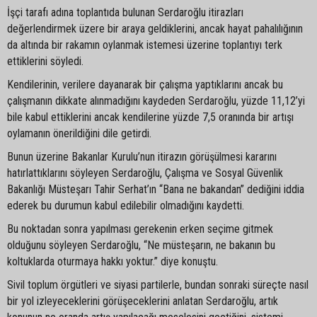
İşçi tarafı adına toplantıda bulunan Serdaroğlu itirazları
değerlendirmek üzere bir araya geldiklerini, ancak hayat pahalılığının
da altında bir rakamın oylanmak istemesi üzerine toplantıyı terk
ettiklerini söyledi.
Kendilerinin, verilere dayanarak bir çalışma yaptıklarını ancak bu
çalışmanın dikkate alınmadığını kaydeden Serdaroğlu, yüzde 11,12’yi
bile kabul ettiklerini ancak kendilerine yüzde 7,5 oranında bir artışı
oylamanın önerildiğini dile getirdi.
Bunun üzerine Bakanlar Kurulu’nun itirazın görüşülmesi kararını
hatırlattıklarını söyleyen Serdaroğlu, Çalışma ve Sosyal Güvenlik
Bakanlığı Müsteşarı Tahir Serhat’ın “Bana ne bakandan” dediğini iddia
ederek bu durumun kabul edilebilir olmadığını kaydetti.
Bu noktadan sonra yapılması gerekenin erken seçime gitmek
olduğunu söyleyen Serdaroğlu, “Ne müsteşarın, ne bakanın bu
koltuklarda oturmaya hakkı yoktur.” diye konuştu.
Sivil toplum örgütleri ve siyasi partilerle, bundan sonraki süreçte nasıl
bir yol izleyeceklerini görüşeceklerini anlatan Serdaroğlu, artık