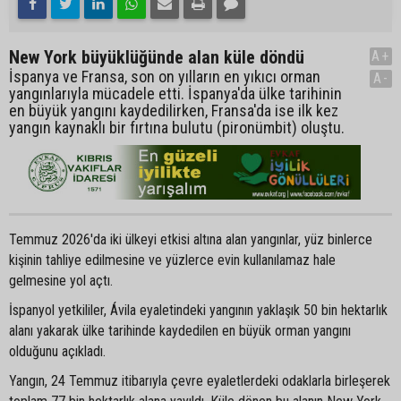
New York büyüklüğünde alan küle döndü
A+
İspanya ve Fransa, son on yılların en yıkıcı orman
A-
yangınlarıyla mücadele etti. İspanya'da ülke tarihinin
en büyük yangını kaydedilirken, Fransa'da ise ilk kez
yangın kaynaklı bir fırtına bulutu (pironümbit) oluştu.
Temmuz 2026'da iki ülkeyi etkisi altına alan yangınlar, yüz binlerce
kişinin tahliye edilmesine ve yüzlerce evin kullanılamaz hale
gelmesine yol açtı.
İspanyol yetkililer, Ávila eyaletindeki yangının yaklaşık 50 bin hektarlık
alanı yakarak ülke tarihinde kaydedilen en büyük orman yangını
olduğunu açıkladı.
Yangın, 24 Temmuz itibarıyla çevre eyaletlerdeki odaklarla birleşerek