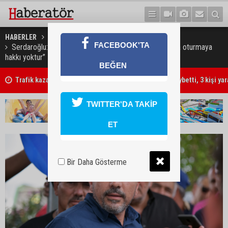
HABERLER
GÜNDEM
FACEBOOK'TA
Serdaroğlu: "Ne müsteşarın, ne bakanın bu koltuklarda oturmaya
hakkı yoktur”
BEĞEN
Trafik kazasında 85 yaşındaki Turan Obalı hayatını kaybetti, 3 kişi ya
TWITTER'DA TAKİP
ET
Bir Daha Gösterme