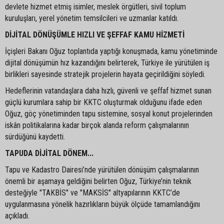
devlete hizmet etmiş isimler, meslek örgütleri, sivil toplum
kuruluşları, yerel yönetim temsilcileri ve uzmanlar katıldı.
DİJİTAL DÖNÜŞÜMLE HIZLI VE ŞEFFAF KAMU HİZMETİ
İçişleri Bakanı Oğuz toplantıda yaptığı konuşmada, kamu yönetiminde
dijital dönüşümün hız kazandığını belirterek, Türkiye ile yürütülen iş
birlikleri sayesinde stratejik projelerin hayata geçirildiğini söyledi.
Hedeflerinin vatandaşlara daha hızlı, güvenli ve şeffaf hizmet sunan
güçlü kurumlara sahip bir KKTC oluşturmak olduğunu ifade eden
Oğuz, göç yönetiminden tapu sistemine, sosyal konut projelerinden
iskân politikalarına kadar birçok alanda reform çalışmalarının
sürdüğünü kaydetti.
TAPUDA DİJİTAL DÖNEM...
Tapu ve Kadastro Dairesi’nde yürütülen dönüşüm çalışmalarının
önemli bir aşamaya geldiğini belirten Oğuz, Türkiye’nin teknik
desteğiyle "TAKBİS" ve "MAKSİS" altyapılarının KKTC’de
uygulanmasına yönelik hazırlıkların büyük ölçüde tamamlandığını
açıkladı.