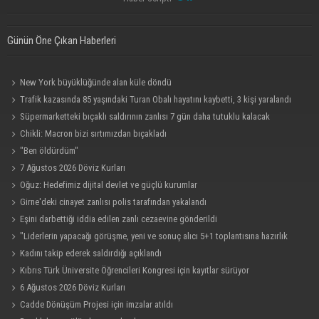
Günün Öne Çıkan Haberleri
New York büyüklüğünde alan küle döndü
Trafik kazasında 85 yaşındaki Turan Obalı hayatını kaybetti, 3 kişi yaralandı
Süpermarketteki bıçaklı saldırının zanlısı 7 gün daha tutuklu kalacak
Chikli: Macron bizi sırtımızdan bıçakladı
"Ben öldürdüm"
7 Ağustos 2026 Döviz Kurları
Oğuz: Hedefimiz dijital devlet ve güçlü kurumlar
Girne'deki cinayet zanlısı polis tarafından yakalandı
Eşini darbettiği iddia edilen zanlı cezaevine gönderildi
"Liderlerin yapacağı görüşme, yeni ve sonuç alıcı 5+1 toplantısına hazırlık
niteliği taşıyor"
Kadını takip ederek saldırdığı açıklandı
Kıbrıs Türk Üniversite Öğrencileri Kongresi için kayıtlar sürüyor
6 Ağustos 2026 Döviz Kurları
Cadde Dönüşüm Projesi için imzalar atıldı