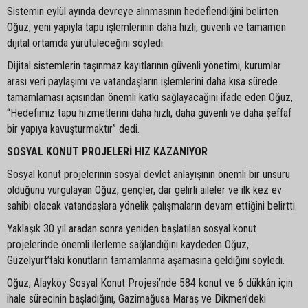
Sistemin eylül ayında devreye alınmasının hedeflendiğini belirten
Oğuz, yeni yapıyla tapu işlemlerinin daha hızlı, güvenli ve tamamen
dijital ortamda yürütüleceğini söyledi.
Dijital sistemlerin taşınmaz kayıtlarının güvenli yönetimi, kurumlar
arası veri paylaşımı ve vatandaşların işlemlerini daha kısa sürede
tamamlaması açısından önemli katkı sağlayacağını ifade eden Oğuz,
“Hedefimiz tapu hizmetlerini daha hızlı, daha güvenli ve daha şeffaf
bir yapıya kavuşturmaktır” dedi.
SOSYAL KONUT PROJELERİ HIZ KAZANIYOR
Sosyal konut projelerinin sosyal devlet anlayışının önemli bir unsuru
olduğunu vurgulayan Oğuz, gençler, dar gelirli aileler ve ilk kez ev
sahibi olacak vatandaşlara yönelik çalışmaların devam ettiğini belirtti.
Yaklaşık 30 yıl aradan sonra yeniden başlatılan sosyal konut
projelerinde önemli ilerleme sağlandığını kaydeden Oğuz,
Güzelyurt’taki konutların tamamlanma aşamasına geldiğini söyledi.
Oğuz, Alayköy Sosyal Konut Projesi’nde 584 konut ve 6 dükkân için
ihale sürecinin başladığını, Gazimağusa Maraş ve Dikmen’deki