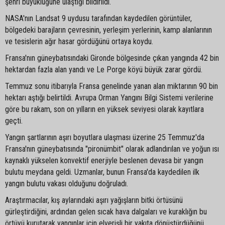
şehri büyüklüğüne ulaştığı bildirildi.
NASA'nın Landsat 9 uydusu tarafından kaydedilen görüntüler,
bölgedeki barajların çevresinin, yerleşim yerlerinin, kamp alanlarının
ve tesislerin ağır hasar gördüğünü ortaya koydu.
Fransa'nın güneybatısındaki Gironde bölgesinde çıkan yangında 42 bin
hektardan fazla alan yandı ve Le Porge köyü büyük zarar gördü.
Temmuz sonu itibarıyla Fransa genelinde yanan alan miktarının 90 bin
hektarı aştığı belirtildi. Avrupa Orman Yangını Bilgi Sistemi verilerine
göre bu rakam, son on yılların en yüksek seviyesi olarak kayıtlara
geçti.
Yangın şartlarının aşırı boyutlara ulaşması üzerine 25 Temmuz'da
Fransa'nın güneybatısında "pironümbit" olarak adlandırılan ve yoğun ısı
kaynaklı yükselen konvektif enerjiyle beslenen devasa bir yangın
bulutu meydana geldi. Uzmanlar, bunun Fransa'da kaydedilen ilk
yangın bulutu vakası olduğunu doğruladı.
Araştırmacılar, kış aylarındaki aşırı yağışların bitki örtüsünü
gürleştirdiğini, ardından gelen sıcak hava dalgaları ve kuraklığın bu
örtüyü kurutarak yangınlar için elverişli bir yakıta dönüştürdüğünü