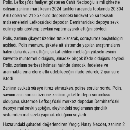
Polis, Lefkoşa’da faaliyet gösteren Cahit Necipoğlu isimli şirkette
çalışan zanlının mart-kasım 2024 tarihleri arasında toplamda 20.304
ABD doları ve 21.257 euro değerindeki hırdavat ve su tesisatı
malzemelerini Lefkoşa’daki depodan Demirhan’daki depoya sevk
edilmiş gibi gösterip sevkini yaptırmayarak ettiğini söyledi.
Polis, zanlının şikayet üzerine tutuklanarak, soruşturma başlatıldığını
açıkladı. Polis memuru, şirkete ait sistemde yapılan araştırmaların
halen daha devam ettiğini, sirkat edilen meblağın yükselmesinin
kuvvetle muhtemel olduğunu, alınacak birçok ifade olduğunu söyledi.
Polis, zanlının serbest kalması halinde alınacak ifadelere ve
aranmakta emarelere etki edebileceğini ifade ederek, 2 gün süre
istedi.
Zanlının avukatı süreye itiraz etmezken, polise sorular sordu. Polis,
savunmanın sorusu üzerine zanlının şirkette depo sorumlusu
olduğunu, sistemde Lefkoşa’daki merkez depodan Demirhan’daki
depoya mal sevki yaptığını, aleyhindeki suçlamanın şimdilik
sistemden mal sevki yapmak olduğunu söyledi.
Huzurundaki şahadeti değerlendiren Yargıç Nuray Necdet, zanlının 2