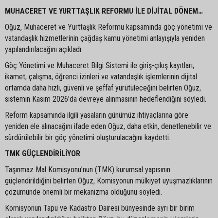
MUHACERET VE YURTTAŞLIK REFORMU İLE DİJİTAL DÖNEM…
Oğuz, Muhaceret ve Yurttaşlık Reformu kapsamında göç yönetimi ve
vatandaşlık hizmetlerinin çağdaş kamu yönetimi anlayışıyla yeniden
yapılandırılacağını açıkladı.
Göç Yönetimi ve Muhaceret Bilgi Sistemi ile giriş-çıkış kayıtları,
ikamet, çalışma, öğrenci izinleri ve vatandaşlık işlemlerinin dijital
ortamda daha hızlı, güvenli ve şeffaf yürütüleceğini belirten Oğuz,
sistemin Kasım 2026’da devreye alınmasının hedeflendiğini söyledi.
Reform kapsamında ilgili yasaların günümüz ihtiyaçlarına göre
yeniden ele alınacağını ifade eden Oğuz, daha etkin, denetlenebilir ve
sürdürülebilir bir göç yönetimi oluşturulacağını kaydetti.
TMK GÜÇLENDİRİLİYOR
Taşınmaz Mal Komisyonu’nun (TMK) kurumsal yapısının
güçlendirildiğini belirten Oğuz, Komisyonun mülkiyet uyuşmazlıklarının
çözümünde önemli bir mekanizma olduğunu söyledi.
Komisyonun Tapu ve Kadastro Dairesi bünyesinde ayrı bir birim