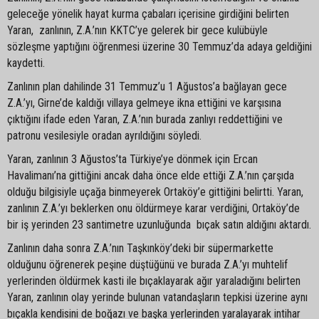
geleceğe yönelik hayat kurma çabaları içerisine girdiğini belirten
Yaran, zanlının, Z.A.’nın KKTC’ye gelerek bir gece kulübüyle
sözleşme yaptığını öğrenmesi üzerine 30 Temmuz’da adaya geldiğini
kaydetti.
Zanlının plan dahilinde 31 Temmuz’u 1 Ağustos’a bağlayan gece
Z.A.’yı, Girne’de kaldığı villaya gelmeye ikna ettiğini ve karşısına
çıktığını ifade eden Yaran, Z.A.’nın burada zanlıyı reddettiğini ve
patronu vesilesiyle oradan ayrıldığını söyledi.
Yaran, zanlının 3 Ağustos’ta Türkiye’ye dönmek için Ercan
Havalimanı’na gittiğini ancak daha önce elde ettiği Z.A.’nın çarşıda
olduğu bilgisiyle uçağa binmeyerek Ortaköy’e gittiğini belirtti. Yaran,
zanlının Z.A.’yı beklerken onu öldürmeye karar verdiğini, Ortaköy’de
bir iş yerinden 23 santimetre uzunluğunda bıçak satın aldığını aktardı.
Zanlının daha sonra Z.A.’nın Taşkınköy’deki bir süpermarkette
olduğunu öğrenerek peşine düştüğünü ve burada Z.A.’yı muhtelif
yerlerinden öldürmek kasti ile bıçaklayarak ağır yaraladığını belirten
Yaran, zanlının olay yerinde bulunan vatandaşların tepkisi üzerine aynı
bıçakla kendisini de boğazı ve başka yerlerinden yaralayarak intihar