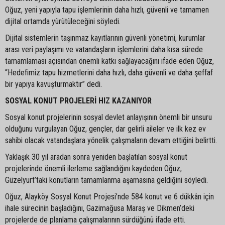
Oğuz, yeni yapıyla tapu işlemlerinin daha hızlı, güvenli ve tamamen
dijital ortamda yürütüleceğini söyledi.
Dijital sistemlerin taşınmaz kayıtlarının güvenli yönetimi, kurumlar
arası veri paylaşımı ve vatandaşların işlemlerini daha kısa sürede
tamamlaması açısından önemli katkı sağlayacağını ifade eden Oğuz,
“Hedefimiz tapu hizmetlerini daha hızlı, daha güvenli ve daha şeffaf
bir yapıya kavuşturmaktır” dedi.
SOSYAL KONUT PROJELERİ HIZ KAZANIYOR
Sosyal konut projelerinin sosyal devlet anlayışının önemli bir unsuru
olduğunu vurgulayan Oğuz, gençler, dar gelirli aileler ve ilk kez ev
sahibi olacak vatandaşlara yönelik çalışmaların devam ettiğini belirtti.
Yaklaşık 30 yıl aradan sonra yeniden başlatılan sosyal konut
projelerinde önemli ilerleme sağlandığını kaydeden Oğuz,
Güzelyurt’taki konutların tamamlanma aşamasına geldiğini söyledi.
Oğuz, Alayköy Sosyal Konut Projesi’nde 584 konut ve 6 dükkân için
ihale sürecinin başladığını, Gazimağusa Maraş ve Dikmen’deki
projelerde de planlama çalışmalarının sürdüğünü ifade etti.