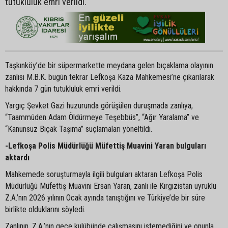
tutukluluk emri verildi.
Taşkınköy’de bir süpermarkette meydana gelen bıçaklama olayının
zanlısı M.B.K. bugün tekrar Lefkoşa Kaza Mahkemesi’ne çıkarılarak
hakkında 7 gün tutukluluk emri verildi.
Yargıç Şevket Gazi huzurunda görüşülen duruşmada zanlıya,
“Taammüden Adam Öldürmeye Teşebbüs”, “Ağır Yaralama” ve
“Kanunsuz Bıçak Taşıma” suçlamaları yöneltildi.
-Lefkoşa Polis Müdürlüğü Müfettiş Muavini Yaran bulguları
aktardı
Mahkemede soruşturmayla ilgili bulguları aktaran Lefkoşa Polis
Müdürlüğü Müfettiş Muavini Ersan Yaran, zanlı ile Kırgızistan uyruklu
Z.A.’nın 2026 yılının Ocak ayında tanıştığını ve Türkiye’de bir süre
birlikte olduklarını söyledi.
Zanlının, Z.A.’nın gece kulübünde çalışmasını istemediğini ve onunla