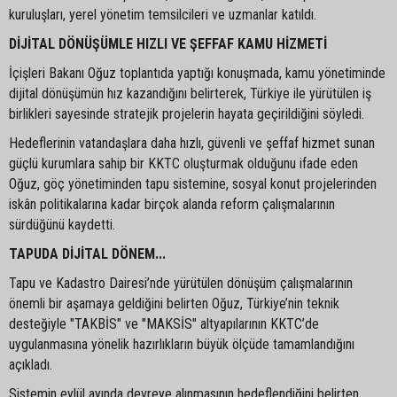
kuruluşları, yerel yönetim temsilcileri ve uzmanlar katıldı.
DİJİTAL DÖNÜŞÜMLE HIZLI VE ŞEFFAF KAMU HİZMETİ
İçişleri Bakanı Oğuz toplantıda yaptığı konuşmada, kamu yönetiminde
dijital dönüşümün hız kazandığını belirterek, Türkiye ile yürütülen iş
birlikleri sayesinde stratejik projelerin hayata geçirildiğini söyledi.
Hedeflerinin vatandaşlara daha hızlı, güvenli ve şeffaf hizmet sunan
güçlü kurumlara sahip bir KKTC oluşturmak olduğunu ifade eden
Oğuz, göç yönetiminden tapu sistemine, sosyal konut projelerinden
iskân politikalarına kadar birçok alanda reform çalışmalarının
sürdüğünü kaydetti.
TAPUDA DİJİTAL DÖNEM...
Tapu ve Kadastro Dairesi’nde yürütülen dönüşüm çalışmalarının
önemli bir aşamaya geldiğini belirten Oğuz, Türkiye’nin teknik
desteğiyle "TAKBİS" ve "MAKSİS" altyapılarının KKTC’de
uygulanmasına yönelik hazırlıkların büyük ölçüde tamamlandığını
açıkladı.
Sistemin eylül ayında devreye alınmasının hedeflendiğini belirten