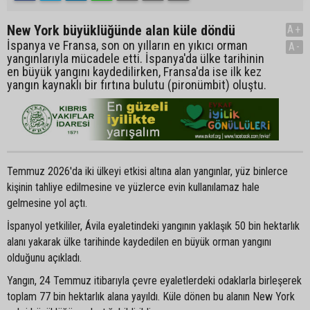
New York büyüklüğünde alan küle döndü
A+
İspanya ve Fransa, son on yılların en yıkıcı orman
A-
yangınlarıyla mücadele etti. İspanya'da ülke tarihinin
en büyük yangını kaydedilirken, Fransa'da ise ilk kez
yangın kaynaklı bir fırtına bulutu (pironümbit) oluştu.
Temmuz 2026'da iki ülkeyi etkisi altına alan yangınlar, yüz binlerce
kişinin tahliye edilmesine ve yüzlerce evin kullanılamaz hale
gelmesine yol açtı.
İspanyol yetkililer, Ávila eyaletindeki yangının yaklaşık 50 bin hektarlık
alanı yakarak ülke tarihinde kaydedilen en büyük orman yangını
olduğunu açıkladı.
Yangın, 24 Temmuz itibarıyla çevre eyaletlerdeki odaklarla birleşerek
toplam 77 bin hektarlık alana yayıldı. Küle dönen bu alanın New York