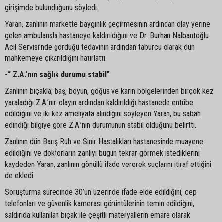
girişimde bulunduğunu söyledi.
Yaran, zanlının markette baygınlık geçirmesinin ardından olay yerine
gelen ambulansla hastaneye kaldırıldığını ve Dr. Burhan Nalbantoğlu
Acil Servisi’nde gördüğü tedavinin ardından taburcu olarak dün
mahkemeye çıkarıldığını hatırlattı.
-“ Z.A.’nın sağlık durumu stabil”
Zanlının bıçakla; baş, boyun, göğüs ve karın bölgelerinden birçok kez
yaraladığı Z.A.’nın olayın ardından kaldırıldığı hastanede entübe
edildiğini ve iki kez ameliyata alındığını söyleyen Yaran, bu sabah
edindiği bilgiye göre Z.A.’nın durumunun stabil olduğunu belirtti.
Zanlının dün Barış Ruh ve Sinir Hastalıkları hastanesinde muayene
edildiğini ve doktorların zanlıyı bugün tekrar görmek istediklerini
kaydeden Yaran, zanlının gönüllü ifade vererek suçlarını itiraf ettiğini
de ekledi.
Soruşturma sürecinde 30’un üzerinde ifade elde edildiğini, cep
telefonları ve güvenlik kamerası görüntülerinin temin edildiğini,
saldırıda kullanılan bıçak ile çeşitli materyallerin emare olarak