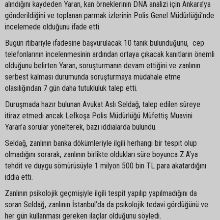
alındığını kaydeden Yaran, kan örneklerinin DNA analizi için Ankara’ya
gönderildiğini ve toplanan parmak izlerinin Polis Genel Müdürlüğü’nde
incelemede olduğunu ifade etti.
Bugün itibariyle ifadesine başvurulacak 10 tanık bulunduğunu, cep
telefonlarının incelenmesinin ardından ortaya çıkacak kanıtların önemli
olduğunu belirten Yaran, soruşturmanın devam ettiğini ve zanlının
serbest kalması durumunda soruşturmaya müdahale etme
olasılığından 7 gün daha tutukluluk talep etti.
Duruşmada hazır bulunan Avukat Aslı Seldağ, talep edilen süreye
itiraz etmedi ancak Lefkoşa Polis Müdürlüğü Müfettiş Muavini
Yaran’a sorular yönelterek, bazı iddialarda bulundu.
Seldağ, zanlının banka dökümleriyle ilgili herhangi bir tespit olup
olmadığını sorarak, zanlının birlikte oldukları süre boyunca Z.A’ya
tehdit ve duygu sömürüsüyle 1 milyon 500 bin TL para akatardığını
iddia etti.
Zanlının psikolojik geçmişiyle ilgili tespit yapılıp yapılmadığını da
soran Seldağ, zanlının İstanbul’da da psikolojik tedavi gördüğünü ve
her gün kullanması gereken ilaçlar olduğunu söyledi.