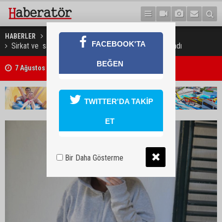
HABERLER
GÜNDEM
FACEBOOK'TA
Sirkat ve sahte evrak düzenleme suçlarından tutuklandı
BEĞEN
7 Ağustos 2026 Döviz Kurları
TWITTER'DA TAKİP
ET
Bir Daha Gösterme