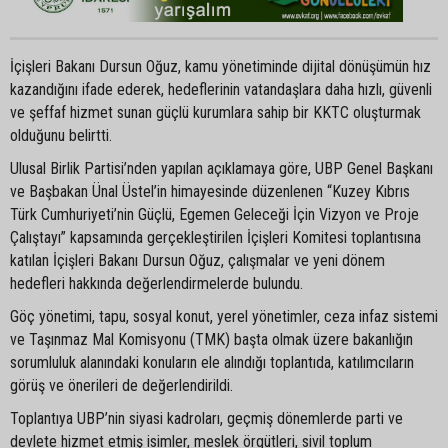
İçişleri Bakanı Dursun Oğuz, kamu yönetiminde dijital dönüşümün hız
kazandığını ifade ederek, hedeflerinin vatandaşlara daha hızlı, güvenli
ve şeffaf hizmet sunan güçlü kurumlara sahip bir KKTC oluşturmak
olduğunu belirtti.
Ulusal Birlik Partisi’nden yapılan açıklamaya göre, UBP Genel Başkanı
ve Başbakan Ünal Üstel’in himayesinde düzenlenen “Kuzey Kıbrıs
Türk Cumhuriyeti’nin Güçlü, Egemen Geleceği İçin Vizyon ve Proje
Çalıştayı” kapsamında gerçekleştirilen İçişleri Komitesi toplantısına
katılan İçişleri Bakanı Dursun Oğuz, çalışmalar ve yeni dönem
hedefleri hakkında değerlendirmelerde bulundu.
Göç yönetimi, tapu, sosyal konut, yerel yönetimler, ceza infaz sistemi
ve Taşınmaz Mal Komisyonu (TMK) başta olmak üzere bakanlığın
sorumluluk alanındaki konuların ele alındığı toplantıda, katılımcıların
görüş ve önerileri de değerlendirildi.
Toplantıya UBP’nin siyasi kadroları, geçmiş dönemlerde parti ve
devlete hizmet etmiş isimler, meslek örgütleri, sivil toplum