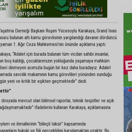
Yaşatma Derneği Başkanı Ruşen Yücesoylu Karakaya, Grand İsias
kusuru bulunan altı kamu görevlisinin yargılandığı davanın dördüncü
yaman 1. Ağır Ceza Mahkemesi’nin önünde açıklama yaptı.
aya, “Adalet için burada bulunan tüm vicdan sahibi insanlar,
rının boş kaldığı, çocuklarımızın yokluğunda yaşamaya mahkûm
 beri dinmeyen acımızla bugün bir kez daha buradayız. Adalet
aşamada savcılık makamının kamu görevlileri yönünden sunduğu
ün yeni ve kritik bir eşikten geçmektedir” dedi.
ettir”
dosyada mevcut olan bilimsel raporlar, teknik tespitler ve açık
bağdaşmamaktadır” ifadelerini kullanan Karakaya, açıklamasına
ylem ve ihmallerinin “bilinçli taksir” kapsamında
ananların hukuki ve fiili gerçekliğini karşılamaktan uzaktır. Bu