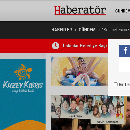
GÜNDE
BELEDİY
HABERLER
GÜNDEM
"Son nefesimiz
Üsküdar Belediye Başkanı ve 5 kişi
Bir D