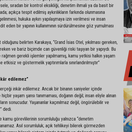
ele, sıradan bir kontrol eksikliği, denetim ihmali ya da basit bir
rtada; açıkça tespit edilmiş aykırılıkların farkında olunmasına
inmesi, hukuka aykırı yapılaşmaya izin verilmesi ve insan
dit eden bir yapının kullanımının sürdürülmesine göz yumulması
et olduğunu belirten Karakaya, “Grand İsias Otel, yıkılması gereken,
eken ve bariz biçimde can güvenliği riski taşıyan bir yapıydı. Bu
e rağmen gerekli işlemler yapılmamış, kamu yetkisi halkın yaşam
 etkisiz ve göstermelik yaptırımlarla sınırlandırılmıştır”
nkâr edilemez”
rçeği inkâr edilemez. Ancak bir binanın saniyeler içinde
 hiçbir yaşam şansı tanımaması, doğanın değil; insan eliyle alınan
ların sonucudur. Yaşananlar kaçınılmaz değil, öngörülebilir ve
r” dedi.
e kamu görevlilerinin sorumluluğu yalnızca “denetim
lanamaz. Asıl sorumluluk; açık tehlikeyi bilerek görmezden