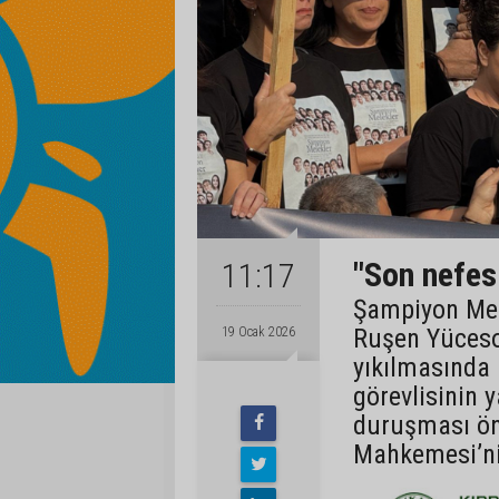
"Son nefes
11:17
Şampiyon Mel
Ruşen Yücesoy
19 Ocak 2026
yıkılmasında
görevlisinin 
duruşması ön
Mahkemesi’ni