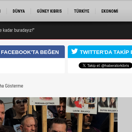
M
DÜNYA
GÜNEY KIBRIS
TÜRKİYE
EKONOMİ
ELER
RÖPORTAJ
EĞİTİM
SPOR
e kadar buradayız!"
 gözaltına alındı
FACEBOOK'TA BEĞEN
TWITTER'DA TAKİP 
aha Gösterme