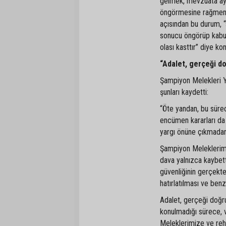
gelmek, mevzuata ayk
öngörmesine rağmen 
açısından bu durum, 
sonucu öngörüp kabul 
olası kasttır” diye ko
“Adalet, gerçeği 
Şampiyon Melekleri Y
şunları kaydetti:
“Öte yandan, bu sürec
encümen kararları da 
yargı önüne çıkmadan,
Şampiyon Meleklerimiz
dava yalnızca kaybett
güvenliğinin gerçekt
hatırlatılması ve ben
Adalet, gerçeği doğ
konulmadığı sürece, v
Meleklerimize ve reh