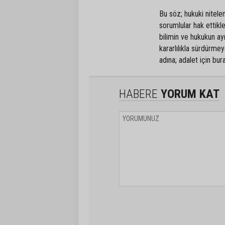
Bu söz; hukuki nitele
sorumlular hak ettikl
bilimin ve hukukun ayn
kararlılıkla sürdürm
adına; adalet için bu
HABERE
YORUM KAT