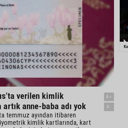
Ka
s’ta verilen kimlik
A+
a artık anne-baba adı yok
A-
’ta temmuz ayından itibaren
yometrik kimlik kartlarında, kart