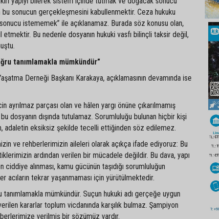
ırı yapıyı bilerek sistem içinde tutmak ve doğacak sonucu
bu sonucun gerçekleşmesini kabullenmektir. Ceza hukuku
“sonucu istememek” ile açıklanamaz. Burada söz konusu olan,
etmektir. Bu nedenle dosyanın hukuki vasfı bilinçli taksir değil,
nuştu.
doğru tanımlamakla mümkündür”
aşatma Derneği Başkanı Karakaya, açıklamasının devamında ise
in ayrılmaz parçası olan ve hâlen yargı önüne çıkarılmamış
bu dosyanın dışında tutulamaz. Sorumluluğu bulunan hiçbir kişi
 adaletin eksiksiz şekilde tecelli ettiğinden söz edilemez.
in ve rehberlerimizin aileleri olarak açıkça ifade ediyoruz: Bu
iklerimizin ardından verilen bir mücadele değildir. Bu dava, yapı
en ciddiye alınması, kamu gücünün taşıdığı sorumluluğun
zer acıların tekrar yaşanmaması için yürütülmektedir.
ru tanımlamakla mümkündür. Suçun hukuki adı gerçeğe uygun
erilen kararlar toplum vicdanında karşılık bulmaz. Şampiyon
berlerimize verilmiş bir sözümüz vardır.