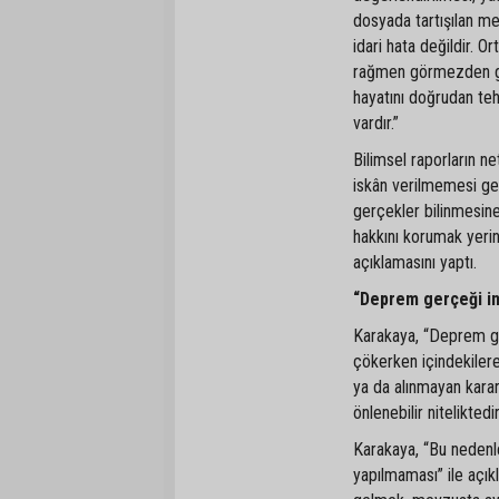
dosyada tartışılan mes
idari hata değildir. O
rağmen görmezden gel
hayatını doğrudan teh
vardır.”
Bilimsel raporların n
iskân verilmemesi ger
gerçekler bilinmesin
hakkını korumak yerine
açıklamasını yaptı.
“Deprem gerçeği i
Karakaya, “Deprem ge
çökerken içindekilere
ya da alınmayan karar
önlenebilir niteliktedi
Karakaya, “Bu nedenl
yapılmaması” ile açık