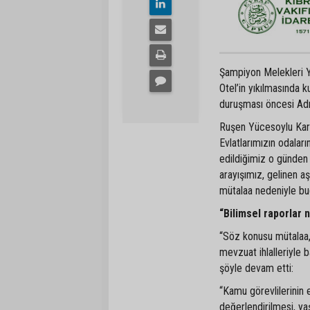
Şampiyon Melekleri 
Otel’in yıkılmasında 
duruşması öncesi Adı
Ruşen Yücesoylu Karak
Evlatlarımızın odala
edildiğimiz o günden
arayışımız, gelinen 
mütalaa nedeniyle bug
“Bilimsel raporlar n
“Söz konusu mütalaa, 
mevzuat ihlalleriyle 
şöyle devam etti:
“Kamu görevlilerinin e
değerlendirilmesi, yaş