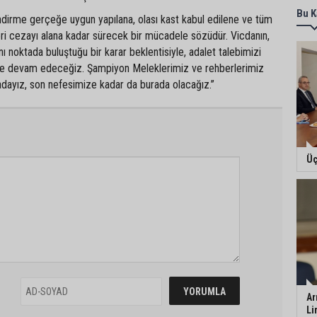
Bu K
ndirme gerçeğe uygun yapılana, olası kast kabul edilene ve tüm
eri cezayı alana kadar sürecek bir mücadele sözüdür. Vicdanın,
ı noktada buluştuğu bir karar beklentisiyle, adalet talebimizi
eye devam edeceğiz. Şampiyon Meleklerimiz ve rehberlerimiz
radayız, son nefesimize kadar da burada olacağız.”
Üç
Ar
Li