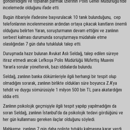
gönderildiğini ve toplanan parmak izlerinin Polis Genel Müdürlüğü’nde
incelemede olduğunu ifade etti.
Bugün itibariyle ifadesine başvurulacak 10 tanık bulunduğunu, cep
telefonlarının incelenmesinin ardından ortaya çıkacak kanıtların önemli
olduğunu belirten Yaran, soruşturmanın devam ettiğini ve zanlının
serbest kalması durumunda soruşturmaya müdahale etme
olasılığından 7 gün daha tutukluluk talep etti.
Duruşmada hazır bulunan Avukat Aslı Seldağ, talep edilen süreye
itiraz etmedi ancak Lefkoşa Polis Müdürlüğü Müfettiş Muavini
Yaran’a sorular yönelterek, bazı iddialarda bulundu.
Seldağ, zanlının banka dökümleriyle ilgili herhangi bir tespit olup
olmadığını sorarak, zanlının birlikte oldukları süre boyunca Z.A’ya
tehdit ve duygu sömürüsüyle 1 milyon 500 bin TL para akatardığını
iddia etti.
Zanlının psikolojik geçmişiyle ilgili tespit yapılıp yapılmadığını da
soran Seldağ, zanlının İstanbul’da da psikolojik tedavi gördüğünü ve
her gün kullanması gereken ilaçlar olduğunu söyledi.
Mahkeme, zanlının 7 gün daha poliste tutuklu kalmasına karar verdi.