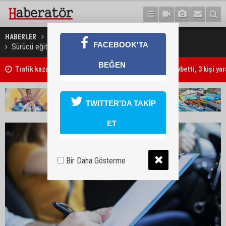
HABERLER
GÜNDEM
FACEBOOK'TA
Sürücü eğiticisi sınavları için başvuru süresi başladı
Trafik kazasında 85 yaşındaki Turan Obalı hayatını kaybetti, 3 kişi ya
BEĞEN
"Ben öldürdüm"
TWITTER'DA TAKİP
ET
Bir Daha Gösterme