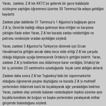
Yaran, zanlının, Z.A.’nın KKTC’ye gelerek bir gece kulübüyle
sözleşme yaptığını öğrenmesi üzerine 30 Temmuz’da adaya geldiğini
kaydetti.
Zanlının plan dahilinde 31 Temmuz’u 1 Ağustos’a bağlayan gece
Z.A.’yı, Girne’de kaldığı villaya gelmeye ikna ettiğini ve karşısına
çıktığını ifade eden Yaran, Z.A.’nın burada zanlıyı reddettiğini ve
patronu vesilesiyle oradan ayrıldığını söyledi.
Yaran, zanlının 3 Ağustos’ta Türkiye’ye dönmek için Ercan
Havalimanı’na gittiğini ancak daha önce elde ettiği Z.A.’nın çarşıda
olduğu bilgisiyle uçağa binmeyerek Ortaköy’e gittiğini belirtti. Yaran,
zanlının Z.A.’yı beklerken onu öldürmeye karar verdiğini, Ortaköy’de
bir iş yerinden 23 santimetre uzunluğunda bıçak satın aldığını aktardı.
Zanlının daha sonra Z.A.’nın Taşkınköy’deki bir süpermarkette
olduğunu öğrenerek peşine düştüğünü ve burada Z.A.’yı muhtelif
yerlerinden öldürmek kasti ile bıçaklayarak ağır yaraladığını belirten
Yaran, zanlının olay yerinde bulunan vatandaşların tepkisi üzerine aynı
bıçakla kendisini de boğazı ve başka yerlerinden yaralayarak intihar
girişimde bulunduğunu söyledi.