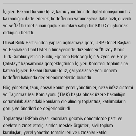
İçişleri Bakanı Dursun Oğuz, kamu yönetiminde dijital dönüşümün hız
kazandığını ifade ederek, hedeflerinin vatandaşlara daha hızlı, güvenli
ve şeffaf hizmet sunan güçlü kurumlara sahip bir KKTC oluşturmak
olduğunu belirtti.
Ulusal Birlik Partisi’nden yapılan açıklamaya göre, UBP Genel Başkanı
ve Başbakan Ünal Üstel’in himayesinde düzenlenen “Kuzey Kıbrıs
Türk Cumhuriyeti’nin Güçlü, Egemen Geleceği İçin Vizyon ve Proje
Çalıştayı” kapsamında gerçekleştirilen İçişleri Komitesi toplantısına
katılan İçişleri Bakanı Dursun Oğuz, çalışmalar ve yeni dönem
hedefleri hakkında değerlendirmelerde bulundu.
Göç yönetimi, tapu, sosyal konut, yerel yönetimler, ceza infaz sistemi
ve Taşınmaz Mal Komisyonu (TMK) başta olmak üzere bakanlığın
sorumluluk alanındaki konuların ele alındığı toplantıda, katılımcıların
görüş ve önerileri de değerlendirildi.
Toplantıya UBP’nin siyasi kadroları, geçmiş dönemlerde parti ve
devlete hizmet etmiş isimler, meslek örgütleri, sivil toplum
kuruluşları, yerel yönetim temsilcileri ve uzmanlar katıldı.