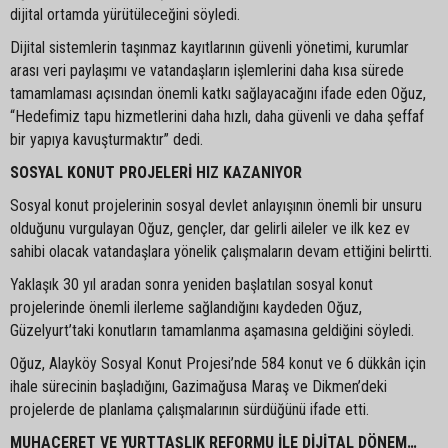
dijital ortamda yürütüleceğini söyledi.
Dijital sistemlerin taşınmaz kayıtlarının güvenli yönetimi, kurumlar
arası veri paylaşımı ve vatandaşların işlemlerini daha kısa sürede
tamamlaması açısından önemli katkı sağlayacağını ifade eden Oğuz,
“Hedefimiz tapu hizmetlerini daha hızlı, daha güvenli ve daha şeffaf
bir yapıya kavuşturmaktır” dedi.
SOSYAL KONUT PROJELERİ HIZ KAZANIYOR
Sosyal konut projelerinin sosyal devlet anlayışının önemli bir unsuru
olduğunu vurgulayan Oğuz, gençler, dar gelirli aileler ve ilk kez ev
sahibi olacak vatandaşlara yönelik çalışmaların devam ettiğini belirtti.
Yaklaşık 30 yıl aradan sonra yeniden başlatılan sosyal konut
projelerinde önemli ilerleme sağlandığını kaydeden Oğuz,
Güzelyurt’taki konutların tamamlanma aşamasına geldiğini söyledi.
Oğuz, Alayköy Sosyal Konut Projesi’nde 584 konut ve 6 dükkân için
ihale sürecinin başladığını, Gazimağusa Maraş ve Dikmen’deki
projelerde de planlama çalışmalarının sürdüğünü ifade etti.
MUHACERET VE YURTTAŞLIK REFORMU İLE DİJİTAL DÖNEM…