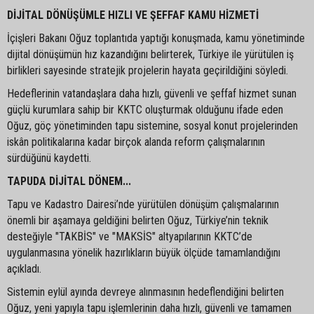
DİJİTAL DÖNÜŞÜMLE HIZLI VE ŞEFFAF KAMU HİZMETİ
İçişleri Bakanı Oğuz toplantıda yaptığı konuşmada, kamu yönetiminde
dijital dönüşümün hız kazandığını belirterek, Türkiye ile yürütülen iş
birlikleri sayesinde stratejik projelerin hayata geçirildiğini söyledi.
Hedeflerinin vatandaşlara daha hızlı, güvenli ve şeffaf hizmet sunan
güçlü kurumlara sahip bir KKTC oluşturmak olduğunu ifade eden
Oğuz, göç yönetiminden tapu sistemine, sosyal konut projelerinden
iskân politikalarına kadar birçok alanda reform çalışmalarının
sürdüğünü kaydetti.
TAPUDA DİJİTAL DÖNEM...
Tapu ve Kadastro Dairesi’nde yürütülen dönüşüm çalışmalarının
önemli bir aşamaya geldiğini belirten Oğuz, Türkiye’nin teknik
desteğiyle "TAKBİS" ve "MAKSİS" altyapılarının KKTC’de
uygulanmasına yönelik hazırlıkların büyük ölçüde tamamlandığını
açıkladı.
Sistemin eylül ayında devreye alınmasının hedeflendiğini belirten
Oğuz, yeni yapıyla tapu işlemlerinin daha hızlı, güvenli ve tamamen