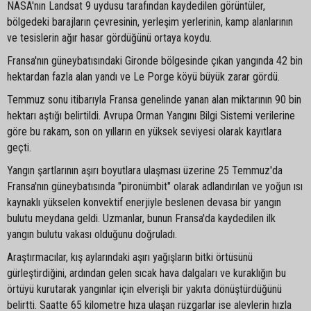
NASA'nın Landsat 9 uydusu tarafından kaydedilen görüntüler,
bölgedeki barajların çevresinin, yerleşim yerlerinin, kamp alanlarının
ve tesislerin ağır hasar gördüğünü ortaya koydu.
Fransa'nın güneybatısındaki Gironde bölgesinde çıkan yangında 42 bin
hektardan fazla alan yandı ve Le Porge köyü büyük zarar gördü.
Temmuz sonu itibarıyla Fransa genelinde yanan alan miktarının 90 bin
hektarı aştığı belirtildi. Avrupa Orman Yangını Bilgi Sistemi verilerine
göre bu rakam, son on yılların en yüksek seviyesi olarak kayıtlara
geçti.
Yangın şartlarının aşırı boyutlara ulaşması üzerine 25 Temmuz'da
Fransa'nın güneybatısında "pironümbit" olarak adlandırılan ve yoğun ısı
kaynaklı yükselen konvektif enerjiyle beslenen devasa bir yangın
bulutu meydana geldi. Uzmanlar, bunun Fransa'da kaydedilen ilk
yangın bulutu vakası olduğunu doğruladı.
Araştırmacılar, kış aylarındaki aşırı yağışların bitki örtüsünü
gürleştirdiğini, ardından gelen sıcak hava dalgaları ve kuraklığın bu
örtüyü kurutarak yangınlar için elverişli bir yakıta dönüştürdüğünü
belirtti. Saatte 65 kilometre hıza ulaşan rüzgarlar ise alevlerin hızla