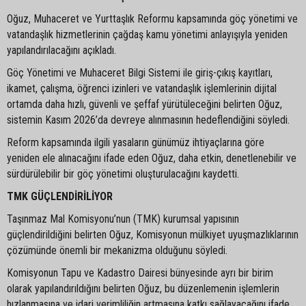
Oğuz, Muhaceret ve Yurttaşlık Reformu kapsamında göç yönetimi ve
vatandaşlık hizmetlerinin çağdaş kamu yönetimi anlayışıyla yeniden
yapılandırılacağını açıkladı.
Göç Yönetimi ve Muhaceret Bilgi Sistemi ile giriş-çıkış kayıtları,
ikamet, çalışma, öğrenci izinleri ve vatandaşlık işlemlerinin dijital
ortamda daha hızlı, güvenli ve şeffaf yürütüleceğini belirten Oğuz,
sistemin Kasım 2026’da devreye alınmasının hedeflendiğini söyledi.
Reform kapsamında ilgili yasaların günümüz ihtiyaçlarına göre
yeniden ele alınacağını ifade eden Oğuz, daha etkin, denetlenebilir ve
sürdürülebilir bir göç yönetimi oluşturulacağını kaydetti.
TMK GÜÇLENDİRİLİYOR
Taşınmaz Mal Komisyonu’nun (TMK) kurumsal yapısının
güçlendirildiğini belirten Oğuz, Komisyonun mülkiyet uyuşmazlıklarının
çözümünde önemli bir mekanizma olduğunu söyledi.
Komisyonun Tapu ve Kadastro Dairesi bünyesinde ayrı bir birim
olarak yapılandırıldığını belirten Oğuz, bu düzenlemenin işlemlerin
hızlanmasına ve idari verimliliğin artmasına katkı sağlayacağını ifade