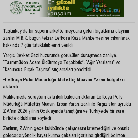
Taşkınköy’de bir süpermarkette meydana gelen bıçaklama olayının
zanlısı M.B.K. bugün tekrar Lefkoşa Kaza Mahkemesi’ne çıkarılarak
hakkında 7 gün tutukluluk emri verildi.
Yargıç Şevket Gazi huzurunda görüşülen duruşmada zanlıya,
“Taammüden Adam Öldürmeye Teşebbüs”, “Ağır Yaralama” ve
“Kanunsuz Bıçak Taşıma” suçlamaları yöneltildi.
-Lefkoşa Polis Müdürlüğü Müfettiş Muavini Yaran bulguları
aktardı
Mahkemede soruşturmayla ilgili bulguları aktaran Lefkoşa Polis
Müdürlüğü Müfettiş Muavini Ersan Yaran, zanlı ile Kırgızistan uyruklu
Z.A.’nın 2026 yılının Ocak ayında tanıştığını ve Türkiye’de bir süre
birlikte olduklarını söyledi.
Zanlının, Z.A.’nın gece kulübünde çalışmasını istemediğini ve onunla
geleceğe yönelik hayat kurma çabaları içerisine girdiğini belirten